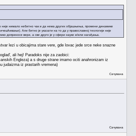
што није нимало небитно чак и да нема других објашњења, промени динамике
ичешћивање). Али битно је указати на то да у православној теологији није
лико доприносе вери, а све друго је у сфери науке и/или нагађања.
 stvar lezi u obicajima stare vere, gde lovac jede srce neke snazne
glad', ali hej! Paradoks nije za zaobici:
canskih Engleza) a s druge strane imamo ociti anahronizam iz
nu judaizma iz prastarih vremena)
Сачувана
Сачувана