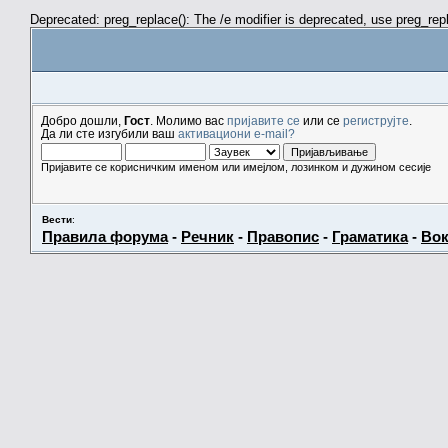
Deprecated: preg_replace(): The /e modifier is deprecated, use preg_re
Добро дошли,
Гост
. Молимо вас
пријавите се
или се
региструјте
.
Да ли сте изгубили ваш
активациони e-mail?
Пријавите се корисничким именом или имејлом, лозинком и дужином сесије
Вести
:
Правила форума
-
Речник
-
Правопис
-
Граматика
-
Вок