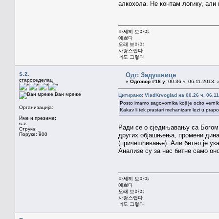
алкохола. Не контам логику, али
자세히 보아야
예쁘다
오래 보아야
사랑스럽다
너도 그렇다
s.z.
Одг: Задушнице
староседелац
«
Одговор #16 у:
00.36 ч. 06.11.2013. 
Ван мреже
Цитирано: VladKrvoglad на 00.26 ч. 06.11
Posto imamo sagovornika koji je ocito vernik, 
Организација:
Kakav li tek prastari mehanizam lezi u pra
_
Име и презиме:
s.z.
Ради се о сједињавању са Богом (
Струка:
_
Поруке: 900
других објашњења, промени динам
(причешћивање). Али битно је ука
Анализе су за нас битне само оно
자세히 보아야
예쁘다
오래 보아야
사랑스럽다
너도 그렇다