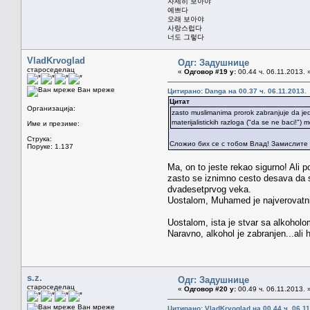
자세히 보아야
예쁘다
오래 보아야
사랑스럽다
너도 그렇다
VladKrvoglad
Одг: Задушнице
староседелац
«
Одговор #19 у:
00.44 ч. 06.11.2013. 
Ван мреже
Цитирано: Danga на 00.37 ч. 06.11.2013.
Цитат
Организација:
zasto muslimanima prorok zabranjuje da jedu 
materijalistickih razloga ("da se ne baci!") 
Име и презиме:
Струка:
Сложио бих се с тобом Влад! Замислите св
Поруке: 1.137
Ma, on to jeste rekao sigurno! Ali 
zasto se iznimno cesto desava da se 
dvadesetprvog veka.
Uostalom, Muhamed je najverovatnij
Uostalom, ista je stvar sa alkoholom
Naravno, alkohol je zabranjen...ali
s.z.
Одг: Задушнице
староседелац
«
Одговор #20 у:
00.49 ч. 06.11.2013. 
Ван мреже
Цитирано: VladKrvoglad на 00.44 ч. 06.11