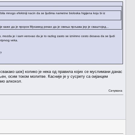
bila mnogo efektniji nacin da se ljudima nametne bioloska higijena koju bi iz
е каже да је пророк Мухамед рекао да је свиња прљава јер је сваштојед...
om, mozda je i sam verovao da je to razlog zasto se iznimno cesto desava da se ljudi
setprvog veka.
.?
 свакако шок) колико је нека од правила којих се муслимани данас
ен, осим током молитве. Касније је у сусрету са оијанцем
нио алкохол.
Сачувана