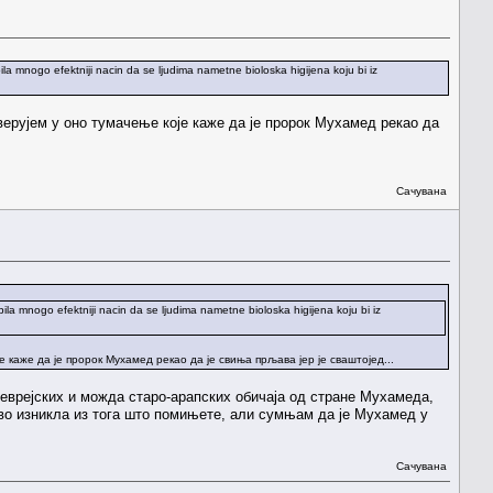
ila mnogo efektniji nacin da se ljudima nametne bioloska higijena koju bi iz
верујем у оно тумачење које каже да је пророк Мухамед рекао да
Сачувана
bila mnogo efektniji nacin da se ljudima nametne bioloska higijena koju bi iz
 каже да је пророк Мухамед рекао да је свиња прљава јер је сваштојед...
еврејских и можда старо-арапских обичаја од стране Мухамеда,
прво изникла из тога што помињете, али сумњам да је Мухамед у
Сачувана