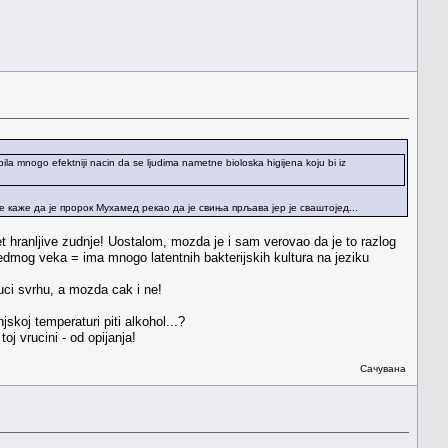
bila mnogo efektniji nacin da se ljudima nametne bioloska higijena koju bi iz
 каже да је пророк Мухамед рекао да је свиња прљава јер је сваштојед...
met hranljive zudnje! Uostalom, mozda je i sam verovao da je to razlog
 sedmog veka = ima mnogo latentnih bakterijskih kultura na jeziku
ci svrhu, a mozda cak i ne!
skoj temperaturi piti alkohol...?
j vrucini - od opijanja!
Сачувана