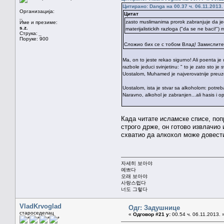
Цитирано: Danga на 00.37 ч. 06.11.2013.
Организација:
Цитат
_
zasto muslimanima prorok zabranjuje da jedu
Име и презиме:
s.z.
materijalistickih razloga ("da se ne baci!")
Струка:
_
Поруке: 900
Сложио бих се с тобом Влад! Замислите с
Ma, on to jeste rekao sigurno! Ali poenta je
razbole jeduci svinjetinu: " to je zato sto 
Uostalom, Muhamed je najverovatnije preuze
Uostalom, ista je stvar sa alkoholom: potreba
Naravno, alkohol je zabranjen...ali hasis i 
Када читате исламске списе, попр
строго држе, он готово извлачио
схватио да алкохол може довести 
자세히 보아야
예쁘다
오래 보아야
사랑스럽다
너도 그렇다
VladKrvoglad
Одг: Задушнице
староседелац
«
Одговор #21 у:
00.54 ч. 06.11.2013. 