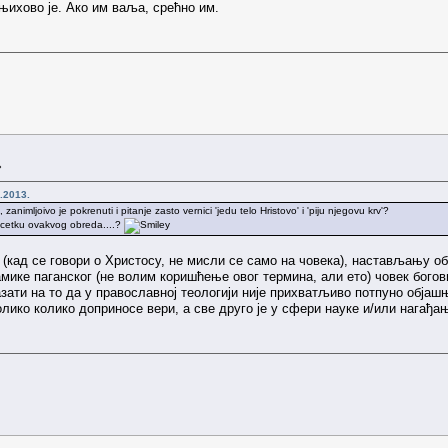
 њихово је. Ако им ваља, срећно им.
»
.2013.
zanimljoivo je pokrenuti i pitanje zasto vernici 'jedu telo Hristovo' i 'piju njegovu krv'?
pocetku ovakvog obreda....?
кад се говори о Христосу, не мисли се само на човека), настављању обр
ике паганског (не волим коришћење овог термина, али ето) човек богов
зати на то да у православној теологији није прихватљиво потпуно објашња
лико колико доприносе вери, а све друго је у сфери науке и/или нагађа