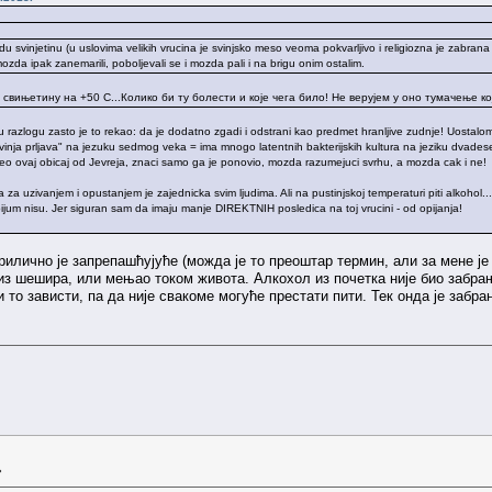
 svinjetinu (u uslovima velikih vrucina je svinjsko meso veoma pokvarljivo i religiozna je zabrana 
 mozda ipak zanemarili, poboljevali se i mozda pali i na brigu onim ostalim.
вињетину на +50 С...Колико би ту болести и које чега било! Не верујем у оно тумачење кој
 u razlogu zasto je to rekao: da je dodatno zgadi i odstrani kao predmet hranljive zudnje! Uostal
je svinja prljava" na jezuku sedmog veka = ima mnogo latentnih bakterijskih kultura na jeziku dvade
o ovaj obicaj od Jevreja, znaci samo ga je ponovio, mozda razumejuci svrhu, a mozda cak i ne!
 za uzivanjem i opustanjem je zajednicka svim ljudima. Ali na pustinjskoj temperaturi piti alkohol..
opijum nisu. Jer siguran sam da imaju manje DIREKTNIH posledica na toj vrucini - od opijanja!
илично је запрепашћујуће (можда је то преоштар термин, али за мене је
 из шешира, или мењао током живота. Алкохол из почетка није био забрањ
то зависти, па да није свакоме могуће престати пити. Тек онда је забра
»