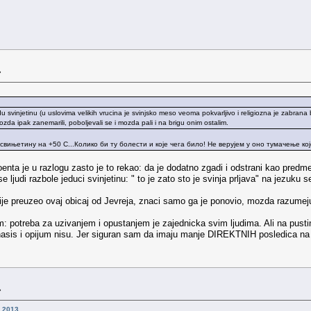
»
svinjetinu (u uslovima velikih vrucina je svinjsko meso veoma pokvarljivo i religiozna je zabrana 
mozda ipak zanemarili, poboljevali se i mozda pali i na brigu onim ostalim.
ињетину на +50 С...Колико би ту болести и које чега било! Не верујем у оно тумачење које
poenta je u razlogu zasto je to rekao: da je dodatno zgadi i odstrani kao pred
ljudi razbole jeduci svinjetinu: " to je zato sto je svinja prljava" na jezuku
e preuzeo ovaj obicaj od Jevreja, znaci samo ga je ponovio, mozda razumeju
: potreba za uzivanjem i opustanjem je zajednicka svim ljudima. Ali na pustinj
 hasis i opijum nisu. Jer siguran sam da imaju manje DIREKTNIH posledica na to
»
.2013.