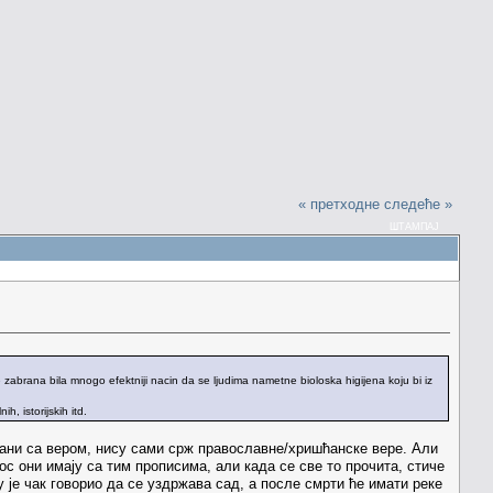
« претходне
следеће »
ШТАМПАЈ
e zabrana bila mnogo efektniji nacin da se ljudima nametne bioloska higijena koju bi iz
, istorijskih itd.
езани са вером, нису сами срж православне/хришћанске вере. Али
ос они имају са тим прописима, али када се све то прочита, стиче
 је чак говорио да се уздржава сад, а после смрти ће имати реке