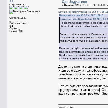
s.z.
Одг: Задушнице
староседелац
«
Одговор #23 у:
01.06 ч. 06.11.2013. 
Ван мреже
Цитирано: VladKrvoglad на 00.54 ч. 06.11
Цитирано: s.z. на 00.36 ч. 06.11.2013.
Организација:
Цитирано: VladKrvoglad на 00.26 ч. 06.
_
Posto imamo sagovornika koji je ocito vernik,
Име и презиме:
s.z.
Kakav li tek prastari mehanizam lezi u pr
Струка:
_
Поруке: 900
Ради се о сједињавању са Богом (кад се
паганског (не волим коришћење овог терм
прихватљиво потпуно објашњавати значење
Razumem ja logiku pricesca. Ali, radi se nara
Ipak, moja primedba je u tome da se 'jede' Hr
S jedne strane je kanibalizam nesto sto hri
direktno preuzima Stari Zavet, i kroz njega
Да, али губите из вида чињеницу 
Ради се о духу, и трансформацији
канибалистичке асоцијације су п
човековој природи - наравно, ово
Што се јудејске заоставштине ти
придодавали никакав значај. Све 
када се протумачи кроз Нови Заве
자세히 보아야