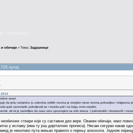
ЊЕ
РЕГИСТРАЦИЈА
 и обичаји
> Тема:
Задушнице
725 пута)
»
.2013.
akve stvari.
je da jedu svinjetinu (u uslovima velikih vrucina je svinjsko meso veoma pokvarljivo i religiozna j
ozda ipak zanemarili, poboljevali se i mozda pali i na brigu onim ostalim.
nik, ali mi je zanimljivo da nasu veru upoznajem sa svih strana. I psiholoskih i drustvenih i moralnih
 необичних ствари које су саставни део вере. Овакви обичаји, иако пов
тно у исламу (има ту још дијеталних прописа). Нисам сигуран какав одн
амед је неколико пута мењао правило о пијењу алкохола. Једном пијанцу