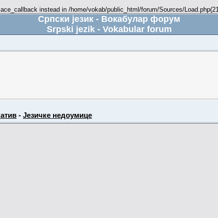
place_callback instead in /home/vokab/public_html/forum/Sources/Load.php(216
Српски језик - Вокабулар форум
Srpski jezik - Vokabular forum
атив
-
Језичке недоумице