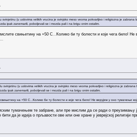
»
svinjetinu (u uslovima velikih vrucina je svinjsko meso veoma pokvarljivo i religiozna je zabrana b
ozda ipak zanemarili, poboljevali se i mozda pali i na brigu onim ostalim.
ислите свињетину на +50 С...Колико би ту болести и које чега било! Не 
..
»
svinjetinu (u uslovima velikih vrucina je svinjsko meso veoma pokvarljivo i religiozna je zabrana 
mozda ipak zanemarili, poboljevali se i mozda pali i na brigu onim ostalim.
ињетину на +50 С...Колико би ту болести и које чега било! Не верујем у оно тумачење које
ским тумачењем те забране, али пре мислим да се ради о преузимању ј
 бити да је идеја о прљавости ове или оне хране у јеврејској религији 