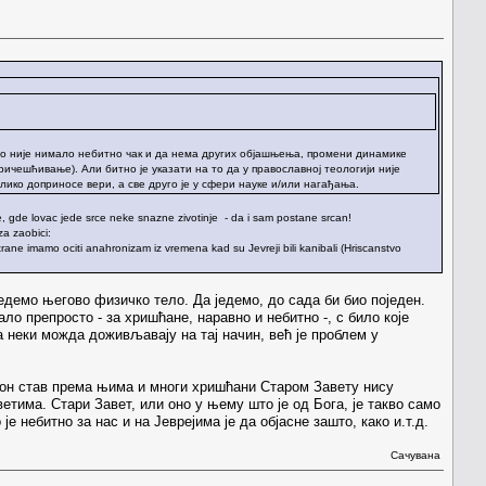
 што није нимало небитно чак и да нема других објашњења, промени динамике
ричешћивање). Али битно је указати на то да у православној теологији није
лико доприносе вери, а све друго је у сфери науке и/или нагађања.
vere, gde lovac jede srce neke snazne zivotinje - da i sam postane srcan!
za zaobici:
ane imamo ociti anahronizam iz vremena kad su Jevreji bili kanibali (Hriscanstvo
једемо његово физичко тело. Да једемо, до сада би био поједен.
ло препросто - за хришћане, наравно и небитно -, с било које
 неки можда доживљавају на тај начин, већ је проблем у
клон став према њима и многи хришћани Старом Завету нису
етима. Стари Завет, или оно у њему што је од Бога, је такво само
 небитно за нас и на Јеврејима је да објасне зашто, како и.т.д.
Сачувана