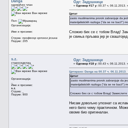
Danga
Одг: Задушнице
одомаћен члан
«
Одговор #17 у:
00.37 ч. 06.11.2013. 
Ван мреже
Цитат
zasto muslimanima prorok zabranjuje da jedu 
Пол:
materijalistickih razloga ("da se ne baci!") m
Организација:
Сложио бих се с тобом Влад! Зам
Име и презиме:
је свиња прљава јер је сваштојед.
Струка:
професор српског језика
Поруке: 205
s.z.
Одг: Задушнице
староседелац
«
Одговор #18 у:
00.43 ч. 06.11.2013. 
Ван мреже
Цитирано: Danga на 00.37 ч. 06.11.2013.
Цитат
Организација:
zasto muslimanima prorok zabranjuje da jedu 
_
materijalistickih razloga ("da se ne baci!") 
Име и презиме:
s.z.
Струка:
_
Сложио бих се с тобом Влад! Замислите св
Поруке: 900
Нисам довољно упознат са ислам
него било чему практичном. Може
овоме био оригиналан.