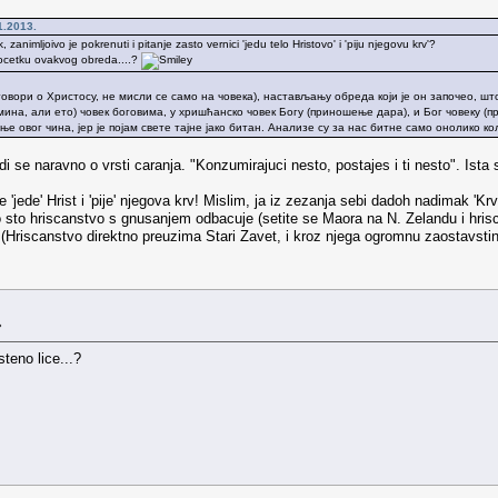
1.2013.
zanimljoivo je pokrenuti i pitanje zasto vernici 'jedu telo Hristovo' i 'piju njegovu krv'?
pocetku ovakvog obreda....?
говори о Христосу, не мисли се само на човека), настављању обреда који је он започео, 
ина, али ето) човек боговима, у хришћанско човек Богу (приношење дара), и Бог човеку (пр
 овог чина, јер је појам свете тајне јако битан. Анализе су за нас битне само онолико ко
i se naravno o vrsti caranja. "Konzumirajuci nesto, postajes i ti nesto". Ista
'jede' Hrist i 'pije' njegova krv! Mislim, ja iz zezanja sebi dadoh nadimak 'Krvo
o sto hriscanstvo s gnusanjem odbacuje (setite se Maora na N. Zelandu i hris
i (Hriscanstvo direktno preuzima Stari Zavet, i kroz njega ogromnu zaostavsti
»
teno lice...?