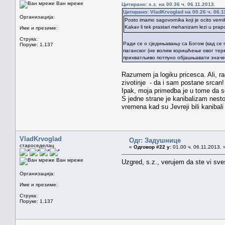
Ван мреже
Цитирано: s.z. на 00.36 ч. 06.11.2013.
Цитирано: VladKrvoglad на 00.26 ч. 06.1
Организација:
Posto imamo sagovornika koji je ocito vernik, 
Kakav li tek prastari mehanizam lezi u pra
Име и презиме:
Струка:
Ради се о сједињавању са Богом (кад се 
Поруке: 1.137
паганског (не волим коришћење овог терм
прихватљиво потпуно објашњавати значење
Razumem ja logiku pricesca. Ali, rad
zivotinje - da i sam postane srcan!
Ipak, moja primedba je u tome da se 
S jedne strane je kanibalizam nest
vremena kad su Jevreji bili kanibal
VladKrvoglad
Одг: Задушнице
староседелац
«
Одговор #22 у:
01.00 ч. 06.11.2013. 
Ван мреже
Uzgred, s.z., verujem da ste vi sves
Организација:
Име и презиме:
Струка:
Поруке: 1.137