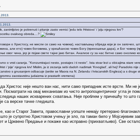
»
.2013.
11.2013.
 zanimljoivo je pokrenuti i pitanje zasto vernici 'jedu telo Hristovo' i 'piju njegovu krv'?
apocetku ovakvog obreda....?
 говори о Христосу, не мисли се само на човека), настављању обреда који је он започео,
ина, али ето) човек боговима, у хришћанско човек Богу (приношење дара), и Бог човеку (п
 овог чина, јер је појам свете тајне јако битан. Анализе су за нас битне само онолико ко
vno o vrsti caranja. "Konzumirajuci nesto, postajes i ti nesto". Ista stvar lezi u obicajima stare 
ist i 'pije' njegova krv! Mislim, ja iz zezanja sebi dadoh nadimak 'Krvoglad', ali hej! Paradoks nije 
scanstvo s gnusanjem odbacuje (setite se Maora na N. Zelandu i hriscanskih Engleza) a s druge str
 ogromnu zaostavstinu judaizma iz prastarih vremena)
да Христос није нешто ван нас, нити само припадник исте врсте. Ми не 
. Посматрати на овај механизам из чисто антропоцентричног угла је пома
оследица наших искварених схватања. Није проблем у причешћу то што га
 је са верске тачке гледишта.
че, као и Старог Завета, православни уопште немају претерано благона
што је супротно Христовом учењу је зло, па таман било у Мојсијевим зав
т и Црквено Предање и покаже као исправно (прихватљиво). Све остало је