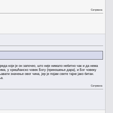
Сачувана
еда који је он започео, што није нимало небитно чак и да нема
има, у хришћанско човек Богу (приношење дара), и Бог човеку
вати значење овог чина, јер је појам свете тајне јако битан.
ња.
Сачувана