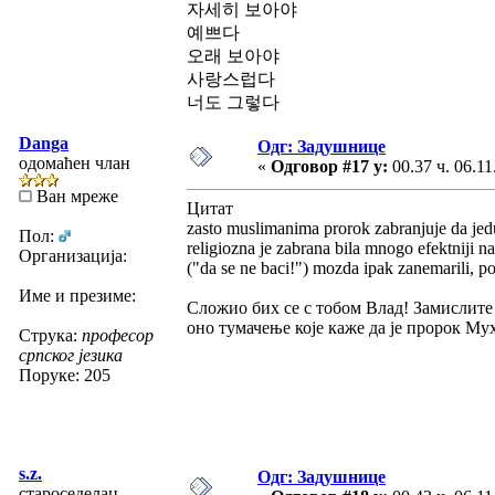
자세히 보아야
예쁘다
오래 보아야
사랑스럽다
너도 그렇다
Danga
Одг: Задушнице
одомаћен члан
«
Одговор #17 у:
00.37 ч. 06.11
Ван мреже
Цитат
zasto muslimanima prorok zabranjuje da jedu
Пол:
religiozna je zabrana bila mnogo efektniji na
Организација:
("da se ne baci!") mozda ipak zanemarili, po
Име и презиме:
Сложио бих се с тобом Влад! Замислите 
оно тумачење које каже да је пророк Мух
Струка:
професор
српског језика
Поруке: 205
s.z.
Одг: Задушнице
староседелац