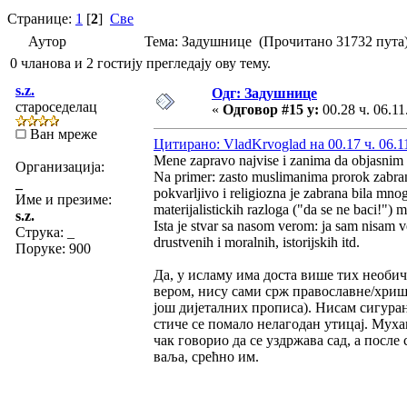
Странице:
1
[
2
]
Све
Аутор
Тема: Задушнице (Прочитано 31732 пута
0 чланова и 2 гостију прегледају ову тему.
s.z.
Одг: Задушнице
староседелац
«
Одговор #15 у:
00.28 ч. 06.11
Ван мреже
Цитирано: VladKrvoglad на 00.17 ч. 06.1
Mene zapravo najvise i zanima da objasnim t
Организација:
Na primer: zasto muslimanima prorok zabranj
_
pokvarljivo i religiozna je zabrana bila mnog
Име и презиме:
materijalistickih razloga ("da se ne baci!") 
s.z.
Ista je stvar sa nasom verom: ja sam nisam ve
Струка:
_
drustvenih i moralnih, istorijskih itd.
Поруке: 900
Да, у исламу има доста више тих необичн
вером, нису сами срж православне/хришћ
још дијеталних прописа). Нисам сигуран
стиче се помало нелагодан утицај. Муха
чак говорио да се уздржава сад, а после
ваља, срећно им.