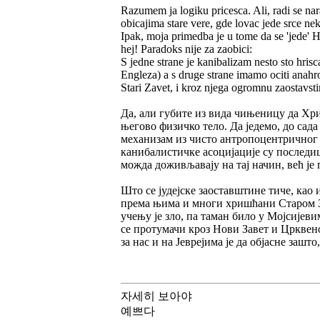
Razumem ja logiku pricesca. Ali, radi se nara
obicajima stare vere, gde lovac jede srce ne
Ipak, moja primedba je u tome da se 'jede' Hr
hej! Paradoks nije za zaobici:
S jedne strane je kanibalizam nesto sto hris
Engleza) a s druge strane imamo ociti anahr
Stari Zavet, i kroz njega ogromnu zaostavst
Да, али губите из вида чињеницу да Хри
његово физичко тело. Да једемо, до сада
механизам из чисто антропоцентричног у
канибалистичке асоцијације су последи
можда доживљавају на тај начин, већ је 
Што се јудејске заоставштине тиче, као
према њима и многи хришћани Старом За
учењу је зло, па таман било у Мојсијевим
се протумачи кроз Нови Завет и Црквен
за нас и на Јеврејима је да објасне зашто,
자세히 보아야
예쁘다