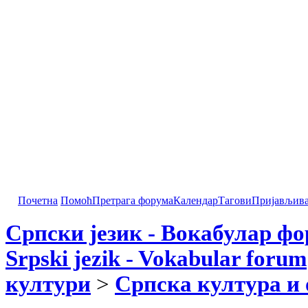
Почетна
Помоћ
Претрага форума
Календар
Тагови
Пријављив
Српски језик - Вокабулар ф
Srpski jezik - Vokabular forum
култури
>
Српска култура и 