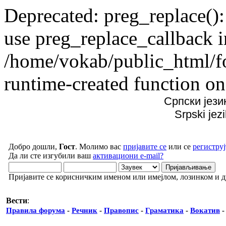
Deprecated: preg_replace():
use preg_replace_callback i
/home/vokab/public_html/f
runtime-created function on
Српски јези
Srpski jez
Добро дошли,
Гост
. Молимо вас
пријавите се
или се
региструј
Да ли сте изгубили ваш
активациони e-mail?
Пријавите се корисничким именом или имејлом, лозинком и 
Вести
:
Правила форума
-
Речник
-
Правопис
-
Граматика
-
Вокатив