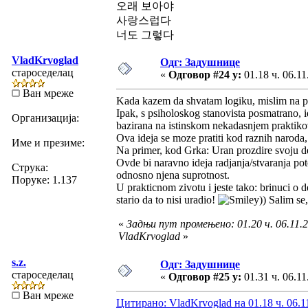
오래 보아야
사랑스럽다
너도 그렇다
VladKrvoglad
Одг: Задушнице
староседелац
«
Одговор #24 у:
01.18 ч. 06.11
Ван мреже
Kada kazem da shvatam logiku, mislim na pre
Ipak, s psiholoskog stanovista posmatrano, id
Организација:
bazirana na istinskom nekadasnjem praktiko
Ova ideja se moze pratiti kod raznih naroda,
Име и презиме:
Na primer, kod Grka: Uran prozdire svoju dec
Ovde bi naravno ideja radjanja/stvaranja poto
Струка:
odnosno njena suprotnost.
Поруке: 1.137
U prakticnom zivotu i jeste tako: brinuci o de
stario da to nisi uradio!
)) Salim s
«
Задњи пут промењено: 01.20 ч. 06.11.2
VladKrvoglad
»
s.z.
Одг: Задушнице
староседелац
«
Одговор #25 у:
01.31 ч. 06.11
Ван мреже
Цитирано: VladKrvoglad на 01.18 ч. 06.1