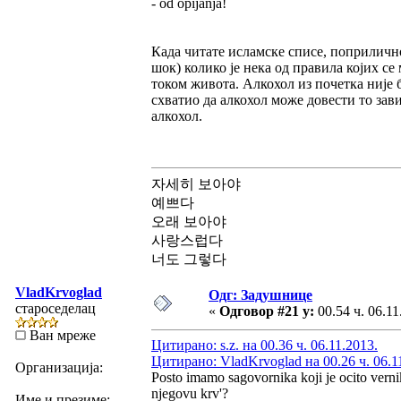
- od opijanja!
Када читате исламске списе, поприлично
шок) колико је нека од правила којих с
током живота. Алкохол из почетка није б
схватио да алкохол може довести то зави
алкохол.
자세히 보아야
예쁘다
오래 보아야
사랑스럽다
너도 그렇다
VladKrvoglad
Одг: Задушнице
староседелац
«
Одговор #21 у:
00.54 ч. 06.11
Ван мреже
Цитирано: s.z. на 00.36 ч. 06.11.2013.
Цитирано: VladKrvoglad на 00.26 ч. 06.1
Организација:
Posto imamo sagovornika koji je ocito vernik, 
njegovu krv'?
Име и презиме: