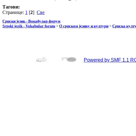
Тагови:
Странице:
1
[
2
]
Све
Српски језик - Вокабулар форум
Srpski jezik - Vokabular forum
>
О српском језику и култури
>
Српска култу
Powered by SMF 1.1 R