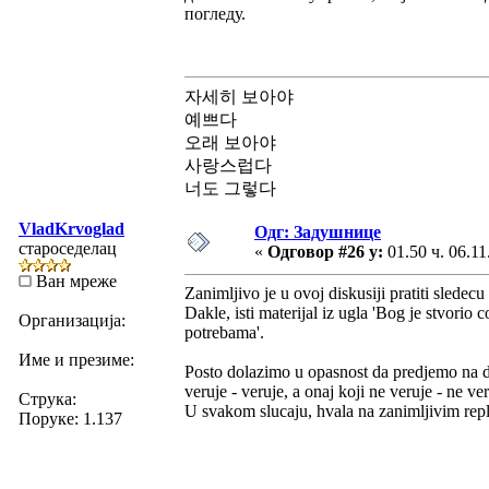
погледу.
자세히 보아야
예쁘다
오래 보아야
사랑스럽다
너도 그렇다
VladKrvoglad
Одг: Задушнице
староседелац
«
Одговор #26 у:
01.50 ч. 06.11
Ван мреже
Zanimljivo je u ovoj diskusiji pratiti sledecu
Dakle, isti materijal iz ugla 'Bog je stvori
Организација:
potrebama'.
Име и презиме:
Posto dolazimo u opasnost da predjemo na di
veruje - veruje, a onaj koji ne veruje - ne ver
Струка:
U svakom slucaju, hvala na zanimljivim re
Поруке: 1.137