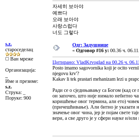
자세히 보아야
예쁘다
오래 보아야
사랑스럽다
너도 그렇다
s.z.
Одг: Задушнице
староседелац
«
Одговор #16 у:
00.36 ч. 06.11
Ван мреже
Цитирано: VladKrvoglad на 00.26 ч. 06.1
Posto imamo sagovornika koji je ocito vernik, 
Организација:
njegovu krv'?
_
Kakav li tek prastari mehanizam lezi u pra
Име и презиме:
s.z.
Ради се о сједињавању са Богом (кад се 
Струка:
_
он започео, што није нимало небитно ч
Поруке: 900
коришћење овог термина, али ето) човек
(причешћивање). Али битно је указати 
значење овог чина, јер је појам свете т
вери, а све друго је у сфери науке и/или