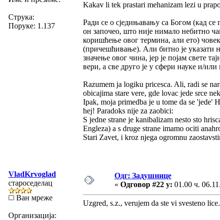
Kakav li tek prastari mehanizam lezi u pra
Струка:
Ради се о сједињавању са Богом (кад се 
Поруке: 1.137
он започео, што није нимало небитно ч
коришћење овог термина, али ето) човек
(причешћивање). Али битно је указати 
значење овог чина, јер је појам свете т
вери, а све друго је у сфери науке и/или
Razumem ja logiku pricesca. Ali, radi se nara
obicajima stare vere, gde lovac jede srce ne
Ipak, moja primedba je u tome da se 'jede' Hr
hej! Paradoks nije za zaobici:
S jedne strane je kanibalizam nesto sto hris
Engleza) a s druge strane imamo ociti anahr
Stari Zavet, i kroz njega ogromnu zaostavst
VladKrvoglad
Одг: Задушнице
староседелац
«
Одговор #22 у:
01.00 ч. 06.11
Ван мреже
Uzgred, s.z., verujem da ste vi svesteno lice.
Организација: