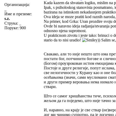
Kada kazem da shvatam logiku, mislim na pre
Организација:
Ipak, s psiholoskog stanovista posmatrano, id
_
bazirana na istinskom nekadasnjem praktiko
Име и презиме:
Ova ideja se moze pratiti kod raznih naroda,
s.z.
Na primer, kod Grka: Uran prozdire svoju dec
Струка:
_
Ovde bi naravno ideja radjanja/stvaranja poto
Поруке: 900
odnosno njena suprotnost.
U prakticnom zivotu i jeste tako: brinuci o de
stario da to nisi uradio!
)) Salim s
Свакако, али то није нешто што има пре
постати бог, потчинити богове и слично
(Богом) проузрокован истим емоцијама ко
Постоје и друге религије, попут ислама
све нелогичности у Курану као и оне б
осећањима (значи, сами муслимани смат
и други пример веровања нема нимало не
ствари.
Што се самог хришћанства тиче, психол
жељом да га поједемо, што није тачно за
И, наравно, на крају је све ствар (не)в
дог ми чинимо супротно, па је логично 