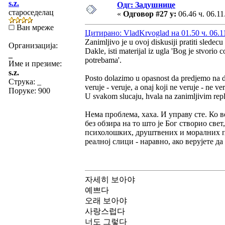
s.z.
Одг: Задушнице
староседелац
«
Одговор #27 у:
06.46 ч. 06.11
Ван мреже
Цитирано: VladKrvoglad на 01.50 ч. 06.1
Zanimljivo je u ovoj diskusiji pratiti sledecu
Организација:
Dakle, isti materijal iz ugla 'Bog je stvori
_
potrebama'.
Име и презиме:
s.z.
Posto dolazimo u opasnost da predjemo na di
Струка:
_
veruje - veruje, a onaj koji ne veruje - ne ver
Поруке: 900
U svakom slucaju, hvala na zanimljivim re
Нема проблема, хаха. И управу сте. Ко ве
без обзира на то што је Бог створио све
психолошких, друштвених и моралних 
реалној слици - наравно, ако верујете д
자세히 보아야
예쁘다
오래 보아야
사랑스럽다
너도 그렇다