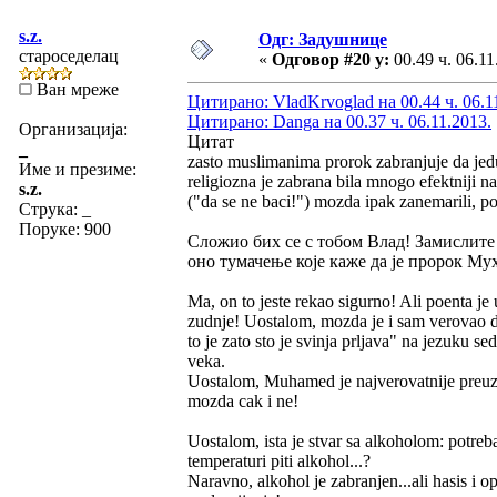
s.z.
Одг: Задушнице
староседелац
«
Одговор #20 у:
00.49 ч. 06.11
Ван мреже
Цитирано: VladKrvoglad на 00.44 ч. 06.1
Цитирано: Danga на 00.37 ч. 06.11.2013.
Организација:
Цитат
_
zasto muslimanima prorok zabranjuje da jedu
Име и презиме:
religiozna je zabrana bila mnogo efektniji na
s.z.
("da se ne baci!") mozda ipak zanemarili, po
Струка:
_
Поруке: 900
Сложио бих се с тобом Влад! Замислите 
оно тумачење које каже да је пророк Мух
Ma, on to jeste rekao sigurno! Ali poenta je 
zudnje! Uostalom, mozda je i sam verovao da 
to je zato sto je svinja prljava" na jezuku 
veka.
Uostalom, Muhamed je najverovatnije preuze
mozda cak i ne!
Uostalom, ista je stvar sa alkoholom: potreb
temperaturi piti alkohol...?
Naravno, alkohol je zabranjen...ali hasis i