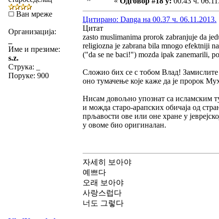
«
Одговор #18 у:
00.43 ч. 06.11
Ван мреже
Цитирано: Danga на 00.37 ч. 06.11.2013.
Цитат
Организација:
zasto muslimanima prorok zabranjuje da jedu
_
religiozna je zabrana bila mnogo efektniji na
Име и презиме:
("da se ne baci!") mozda ipak zanemarili, po
s.z.
Струка:
_
Сложио бих се с тобом Влад! Замислите 
Поруке: 900
оно тумачење које каже да је пророк Мух
Нисам довољно упознат са исламским ту
и можда старо-арапских обичаја од стра
прљавости ове или оне хране у јеврејск
у овоме био оригиналан.
자세히 보아야
예쁘다
오래 보아야
사랑스럽다
너도 그렇다