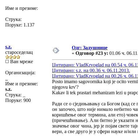
Име и презиме:
Струка:
Поруке: 1.137
s.z.
Одг: Задушнице
староседелац
«
Одговор #23 у:
01.06 ч. 06.11
Ван мреже
Цитирано: VladKrvoglad на 00.54 ч. 06.1
Цитирано: s.z. на 00.36 ч. 06.11.2013.
Организација:
Цитирано: VladKrvoglad на 00.26 ч. 06.1
_
Posto imamo sagovornika koji je ocito vernik, 
Име и презиме:
njegovu krv'?
s.z.
Kakav li tek prastari mehanizam lezi u pra
Струка:
_
Поруке: 900
Ради се о сједињавању са Богом (кад се 
он започео, што није нимало небитно ч
коришћење овог термина, али ето) човек
(причешћивање). Али битно је указати 
значење овог чина, јер је појам свете т
вери, а све друго је у сфери науке и/или