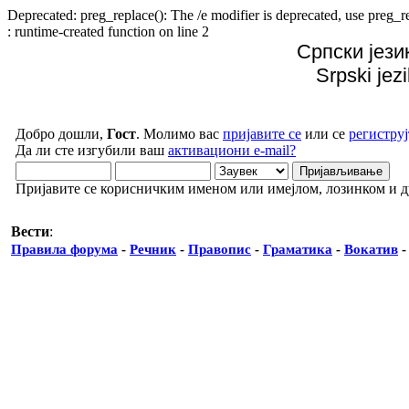
Deprecated: preg_replace(): The /e modifier is deprecated, use preg
: runtime-created function on line 2
Српски јези
Srpski jez
Добро дошли,
Гост
. Молимо вас
пријавите се
или се
региструј
Да ли сте изгубили ваш
активациони e-mail?
Пријавите се корисничким именом или имејлом, лозинком и 
Вести
:
Правила форума
-
Речник
-
Правопис
-
Граматика
-
Вокатив