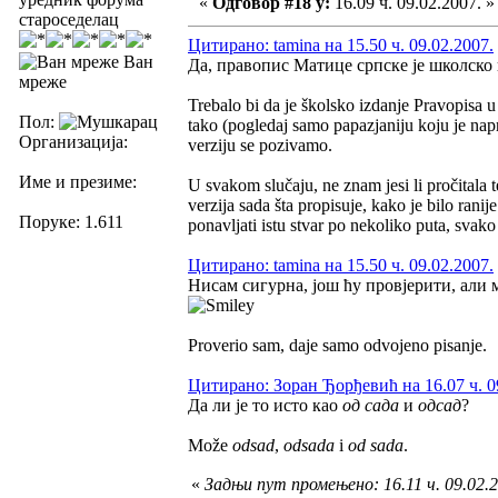
«
Одговор #18 у:
16.09 ч. 09.02.2007. »
староседелац
Цитирано: tamina на 15.50 ч. 09.02.2007.
Ван
Да, правопис Матице српске је школско 
мреже
Trebalo bi da je školsko izdanje Pravopisa u
Пол:
tako (pogledaj samo papazjaniju koju je nap
Организација:
verziju se pozivamo.
Име и презиме:
U svakom slučaju, ne znam jesi li pročitala t
verzija sada šta propisuje, kako je bilo rani
Поруке: 1.611
ponavljati istu stvar po nekoliko puta, svak
Цитирано: tamina на 15.50 ч. 09.02.2007.
Нисам сигурна, још ћу провјерити, али 
Proverio sam, daje samo odvojeno pisanje.
Цитирано: Зоран Ђорђевић на 16.07 ч. 0
Да ли је то исто као
од сада
и
одсад
?
Može
odsad
,
odsada
i
od sada
.
«
Задњи пут промењено: 16.11 ч. 09.02.2