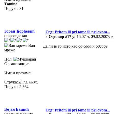
Tamina
Поруке: 31
Зоран Ђорђевић
Одг: Pritom ili pri tome ili pri ovom...
староседелац
«
Одговор #17 у:
16.07 ч. 09.02.2007. »
Ван
Да ли је то исто као
од сада
и
одсад
?
мреже
Пол:
Организација:
Име и презиме:
Струка:
Дипл. инж.
Поруке: 2.364
Бојан Башић
Одг: Pritom ili pri tome ili pri ovom...
уредник форума