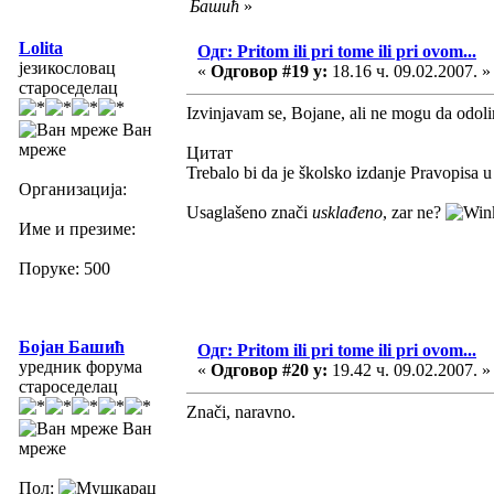
Башић
»
Lolita
Одг: Pritom ili pri tome ili pri ovom...
језикословац
«
Одговор #19 у:
18.16 ч. 09.02.2007. »
староседелац
Izvinjavam se, Bojane, ali ne mogu da odol
Ван
мреже
Цитат
Trebalo bi da je školsko izdanje Pravopisa u
Организација:
Usaglašeno znači
usklađeno
, zar ne?
Име и презиме:
Поруке: 500
Бојан Башић
Одг: Pritom ili pri tome ili pri ovom...
уредник форума
«
Одговор #20 у:
19.42 ч. 09.02.2007. »
староседелац
Znači, naravno.
Ван
мреже
Пол: