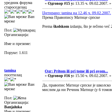
уредник форума
«
Одговор #15 у:
13.35 ч. 09.02.2007. »
староседелац
Цитирано: tamina на 12.46 ч. 09.02.2007.
Ван
Према Правопису Матице српске
мреже
Prema
školskom
izdanju, što je rečeno već 
Пол:
Организација:
Име и презиме:
Поруке: 1.611
tamina
Одг: Pritom ili pri tome ili pri ovom...
посетилац
«
Одговор #16 у:
15.50 ч. 09.02.2007. »
Ван
Да, правопис Матице српске је школско 
мреже
мислим да ни Речник Матице (у 6 томов
Пол:
Организација:
Banjaluka
Име и презиме: