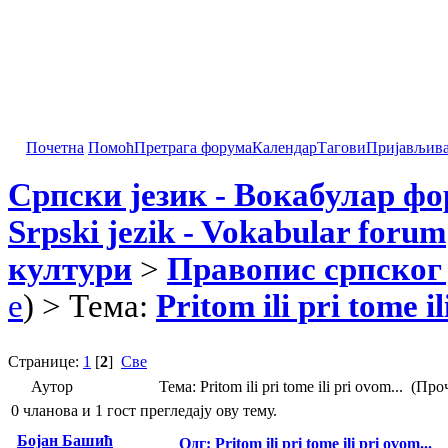
Почетна
Помоћ
Претрага форума
Календар
Тагови
Пријављив
Српски језик - Вокабулар ф
Srpski jezik - Vokabular forum
култури
>
Правопис српског 
e
) > Тема:
Pritom ili pri tome il
Странице:
1
[
2
]
Све
Аутор
Тема: Pritom ili pri tome ili pri ovom... (П
0 чланова и 1 гост прегледају ову тему.
Бојан Башић
Одг: Pritom ili pri tome ili pri ovom...