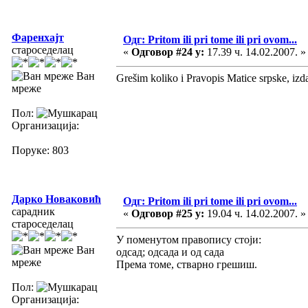
Фаренхајт
Одг: Pritom ili pri tome ili pri ovom...
староседелац
«
Одговор #24 у:
17.39 ч. 14.02.2007. »
Ван
Grešim koliko i Pravopis Matice srpske, izdan
мреже
Пол:
Организација:
Поруке: 803
Дарко Новаковић
Одг: Pritom ili pri tome ili pri ovom...
сарадник
«
Одговор #25 у:
19.04 ч. 14.02.2007. »
староседелац
У поменутом правопису стоји:
Ван
одсад; одсада и од сада
мреже
Према томе, стварно грешиш.
Пол:
Организација: