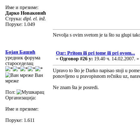
Име и презиме:
Дарко Новаковић
Струка:
dipl. el. inž.
Поруке: 1.049
Nevolja s ovim svetom je ta što su glupi tak
Бојан Башић
Одг: Pritom ili pri tome ili pri ovom...
уредник форума
«
Одговор #26 у:
19.40 ч. 14.02.2007. »
староседелац
Upravo to što je Darko napisao stoji u pomenu
Ван
ponovljeno u pravopisnom rečniku uz, naravno
мреже
Ne znam šta je posredi.
Пол:
Организација:
Име и презиме:
Поруке: 1.611