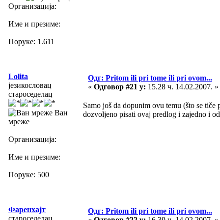
Организација:
Име и презиме:
Поруке: 1.611
Lolita
Одг: Pritom ili pri tome ili pri ovom...
језикословац
«
Одговор #21 у:
15.28 ч. 14.02.2007. »
староседелац
Samo još da dopunim ovu temu (što se tiče
Ван
dozvoljeno pisati ovaj predlog i zajedno i od
мреже
Организација:
Име и презиме:
Поруке: 500
Фаренхајт
Одг: Pritom ili pri tome ili pri ovom...
староседелац
«
Одговор #22 у:
16.39 ч. 14.02.2007. »