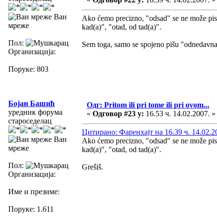
Ван
Ako ćemo precizno, "odsad" se ne može pisati
мреже
kad(a)", "otad, od tad(a)".
Пол:
Sem toga, samo se spojeno pišu "odnedavna
Организација:
Поруке: 803
Бојан Башић
Одг: Pritom ili pri tome ili pri ovom...
уредник форума
«
Одговор #23 у:
16.53 ч. 14.02.2007. »
староседелац
Цитирано: Фаренхајт на 16.39 ч. 14.02.2
Ван
Ako ćemo precizno, "odsad" se ne može pisati
мреже
kad(a)", "otad, od tad(a)".
Пол:
Grešiš.
Организација:
Име и презиме:
Поруке: 1.611