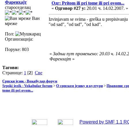
Фаренхајт
Одг: Pritom ili pri tome ili pri ovom...
староседелац
«
Одговор #27 у:
20.01 ч. 14.02.2007. »
Ван
Izvinjavam se svima - greška u prepisivanju 
мреже
"od sad", "od tad", "od kad".
Пол:
Организација:
Поруке: 803
«
Задњи пут промењено: 20.03 ч. 14.02.2
Фаренхајт
»
Тагови:
Странице:
1
[
2
]
Све
Српски језик - Вокабулар форум
Srpski jezik - Vokabular forum
>
О српском језику и култури
>
Правопис срп
tome ili pri ovom...
Powered by SMF 1.1 R