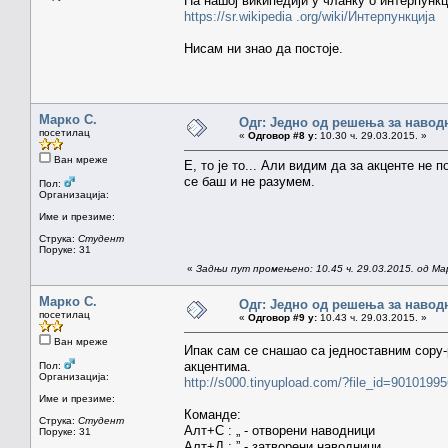
На нашој википедији у чланку о интерпунк
https://sr.wikipedia .org/wiki/Интерпункција
Нисам ни знао да постоје.
Марко С.
Одг: Једно од решења за навод
посетилац
«
Одговор #8 у:
10.30 ч. 29.03.2015. »
Ван мреже
Е, то је то... Али видим да за акценте не 
се баш и не разумем.
Пол:
Организација:
Име и презиме:
Струка:
Студент
Поруке: 31
«
Задњи пут промењено: 10.45 ч. 29.03.2015. од Ма
Марко С.
Одг: Једно од решења за навод
посетилац
«
Одговор #9 у:
10.43 ч. 29.03.2015. »
Ван мреже
Ипак сам се снашао са једноставним copy
акцентима.
Пол:
Организација:
http://s000.tinyupload.com/?file_id=901019
Име и презиме:
Команде:
Струка:
Студент
Алт+С : „ - отворени наводници
Поруке: 31
Алт+Д : ” - затворени наводници