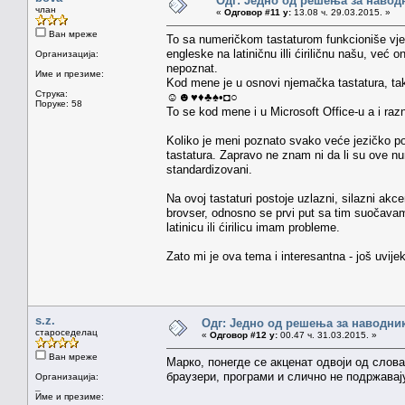
Одг: Једно од решења за навод
члан
«
Одговор #11 у:
13.08 ч. 29.03.2015. »
Ван мреже
To sa numeričkom tastaturom funkcioniše vje
engleske na latiničnu illi ćiriličnu našu, već 
Организација:
nepoznat.
Име и презиме:
Kod mene je u osnovi njemačka tastatura, t
Струка:
☺☻♥♦♣♠•◘○
Поруке: 58
To se kod mene i u Microsoft Office-u a i razn
Koliko je meni poznato svako veće jezičko pod
tastatura. Zapravo ne znam ni da li su ove nu
standardizovani.
Na ovoj tastaturi postoje uzlazni, silazni akce
brovser, odnosno se prvi put sa tim suočava
latinicu ili ćirilicu imam probleme.
Zato mi je ova tema i interesantna - još uvij
s.z.
Одг: Једно од решења за наводник
староседелац
«
Одговор #12 у:
00.47 ч. 31.03.2015. »
Ван мреже
Марко, понегде се акценат одвоји од слова
браузери, програми и слично не подржавај
Организација:
_
Име и презиме: