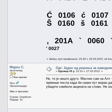
Ć 0106 ć 0107
Š 0160 š 01
‚ 201A ` 0060 
' 0027
«
Задњи пут промењено: 23.49 ч. 26.03.2015. од bo
Марко С.
Одг: Једно од решења за наводник
посетилац
«
Одговор #5 у:
10.10 ч. 27.03.2015. »
Ван мреже
Не, то је нешто друго. Мислио сам на Алт 
превише посла када би сваки пут морао да
Пол:
Организација:
убацити симболи акцената на слово. Не зна
Име и презиме:
Струка:
Студент
Поруке: 31