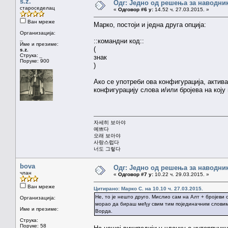
s.z.
Одг: Једно од решења за наводник
староседелац
«
Одговор #6 у:
14.52 ч. 27.03.2015. »
Ван мреже
Марко, постоји и једна друга опција:
Организација:
_
::командни код::
Име и презиме:
(
s.z.
Струка:
_
знак
Поруке: 900
)
Ако се употреби ова конфигурација, актива
конфигурацију слова и/или бројева на коју
자세히 보아야
예쁘다
오래 보아야
사랑스럽다
너도 그렇다
bova
Одг: Једно од решења за наводник
члан
«
Одговор #7 у:
10.22 ч. 29.03.2015. »
Ван мреже
Цитирано: Марко С. на 10.10 ч. 27.03.2015.
Не, то је нешто друго. Мислио сам на Алт + бројеви 
Организација:
морао да бираш међу свим тим појединачним словима.
Име и презиме:
Ворда.
Струка:
Поруке: 58