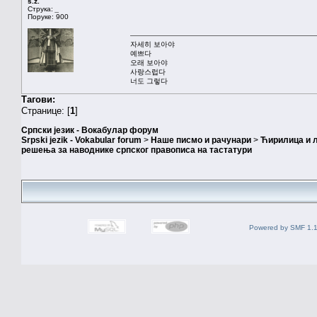
s.z.
Струка:
_
Поруке: 900
자세히 보아야
예쁘다
오래 보아야
사랑스럽다
너도 그렇다
Тагови:
Странице: [
1
]
Српски језик - Вокабулар форум
Srpski jezik - Vokabular forum
>
Наше писмо и рачунари
>
Ћирилица и 
решења за наводнике српског правописа на тастатури
Powered by SMF 1.