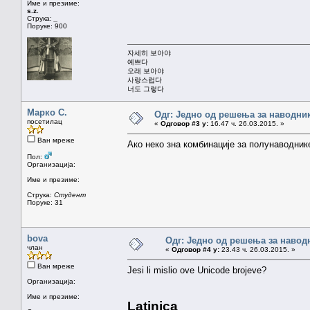
Име и презиме:
s.z.
Струка:
_
Поруке: 900
자세히 보아야
예쁘다
오래 보아야
사랑스럽다
너도 그렇다
Марко С.
Одг: Једно од решења за наводник
посетилац
«
Одговор #3 у:
16.47 ч. 26.03.2015. »
Ван мреже
Ако неко зна комбинације за полунаводник
Пол:
Организација:
Име и презиме:
Струка:
Студент
Поруке: 31
bova
Одг: Једно од решења за навод
члан
«
Одговор #4 у:
23.43 ч. 26.03.2015. »
Ван мреже
Jesi li mislio ove Unicode brojeve?
Организација:
Име и презиме:
Latinica