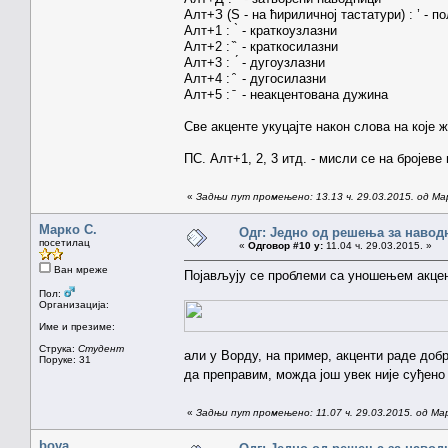
Алт+З (Ѕ - на ћириличној тастатури) : ’ - 
Алт+1 : ̀ - краткоузлазни
Алт+2 : ̏ - краткосилазни
Алт+3 : ́ - дугоузлазни
Алт+4 : ̑ - дугосилазни
Алт+5 : ̄ - неакцентована дужина
Све акценте укуцајте након слова на које 
ПС. Алт+1, 2, 3 итд. - мисли се на бројеве
«
Задњи пут промењено: 13.13 ч. 29.03.2015. од Ма
Марко С.
Одг: Једно од решења за навод
посетилац
«
Одговор #10 у:
11.04 ч. 29.03.2015. »
Ван мреже
Појављују се проблеми са уношењем акцен
Пол:
Организација:
Име и презиме:
Струка:
Студент
али у Ворду, на пример, акценти раде добр
Поруке: 31
да преправим, можда још увек није суђен
«
Задњи пут промењено: 11.07 ч. 29.03.2015. од Ма
bova