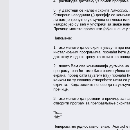
4. распакујте датотеку уз помоћ програма
5. у датотеци се налази скрипт
Navodnici.
Отворени наводници („) добијају се комбин
ли вам је тренутно укључена енглеска или
изабрао јер су већ у употреби за знаке на
Пречице можете променити (објашњење у т
Напомене:
1. ако желите да се скрипт укључи при п
инсталираним програмима, пронаћи ћете 
датотеку и од тог тренутка скрипт са нав
2. пошто Вам ова комбинација дугмића на
програму, она ће тамо бити онемогућена св
екрана, поред сата (
system tray
) пронаћи 
кликом на ту иконицу отворићете мени са р
скрипта. Када желите поново да га укључи
пречице.
3. ако желите да промените пречице за на
отворити програм за преправљање скрипта
*!s::„
*!d::”
Невероватно једноставно, знам. Ако хоћет