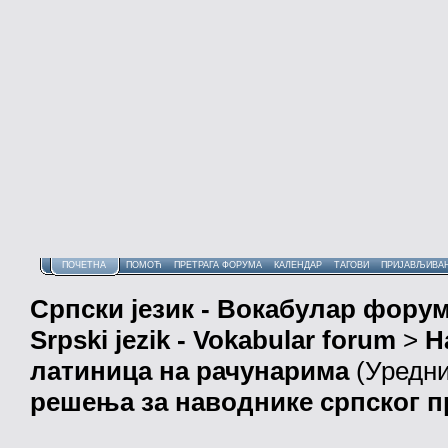
ПОЧЕТНА
ПОМОЋ
ПРЕТРАГА ФОРУМА
КАЛЕНДАР
ТАГОВИ
ПРИЈАВЉИВА
Српски језик - Вокабулар фору
Srpski jezik - Vokabular forum
>
Н
латиница на рачунарима
(Уредн
решења за наводнике српског п