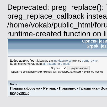
Deprecated: preg_replace(): 
preg_replace_callback instea
/home/vokab/public_html/for
runtime-created function on l
Српски јез
Srpski jez
Добро дошли,
Гост
. Молимо вас
пријавите се
или се
региструјте
.
Да ли сте изгубили ваш
активациони e-mail?
Пријавите се корисничким именом или имејлом, лозинком и дужином сесије
Вести
:
Правила форума
-
Речник
-
Правопис
-
Граматика
-
Вок
недоумице