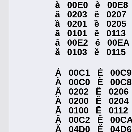
à 00E0 è 00E8 
ȃ 0203 ȇ 0207
ȁ 0201 ȅ 0205
ā 0101 ē 011
â 00E2 ê 00E
ă 0103 ĕ 011
Á 00C1 É 00C
À 00C0 È 00C8
Ȃ 0202 Ȇ 0206
Ȁ 0200 Ȅ 0204
Ā 0100 Ē 011
Â 00C2 Ê 00C
Ӑ 04D0 Ӗ 04D