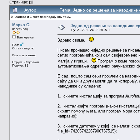
Странице: [
1
]
Аутор
Тема: Једно од решења за наводнике 
0 чланова и 1 гост прегледају ову тему.
Марко С.
Једно од решења за наводнике ср
посетилац
«
у:
21.23 ч. 24.03.2015. »
Ван мреже
Здраво свима.
Пол:
Организација:
Нисам пронашао ниједно решење за писање
сетио програмчића који сам својевремено
Име и презиме:
магија у игрици.
Програм о коме говор
Струка:
Студент
Поруке: 31
аутоматизовања одређених рачунарских фун
Е сад, пошто сам себи проблем са наводн
сајту да би и други могли да га испорбају,
наводнике су следећи:
1. скините инсталацију за програм
Autohot
2. инсталирајте програм (након инсталациј
скрипт помоћу њега, али програм мора ост
направио);
3. скините датотеку у којој се налази скр
file_id=74205742267906737515);