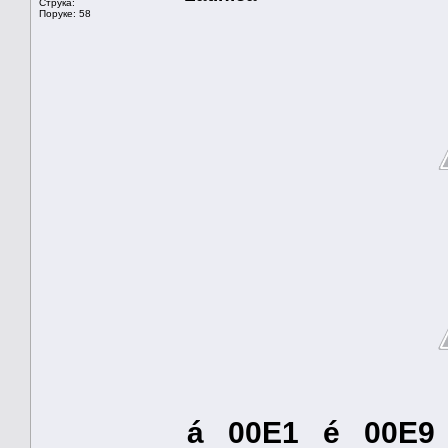
Струка:
Поруке: 58
á 00E1 é 00E9 