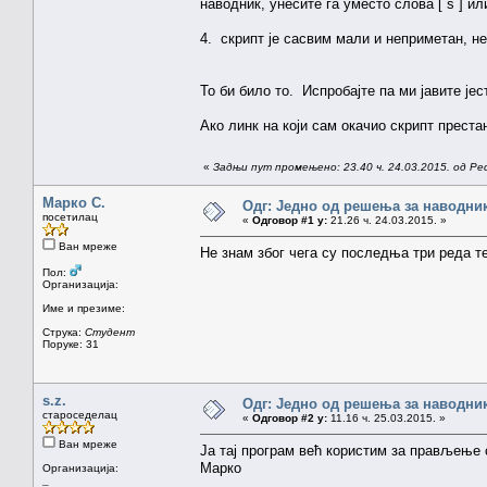
наводник, унесите га уместо слова [ s ] или 
4. скрипт је сасвим мали и неприметан, не
То би било то. Испробајте па ми јавите је
Ако линк на који сам окачио скрипт прест
«
Задњи пут промењено: 23.40 ч. 24.03.2015. од Pe
Марко С.
Одг: Једно од решења за наводник
посетилац
«
Одговор #1 у:
21.26 ч. 24.03.2015. »
Ван мреже
Не знам због чега су последња три реда т
Пол:
Организација:
Име и презиме:
Струка:
Студент
Поруке: 31
s.z.
Одг: Једно од решења за наводник
староседелац
«
Одговор #2 у:
11.16 ч. 25.03.2015. »
Ван мреже
Ја тај програм већ користим за прављење 
Марко
Организација:
_