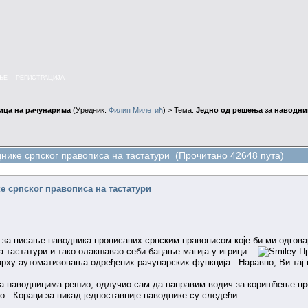
ЊЕ
РЕГИСТРАЦИЈА
ица на рачунарима
(Уредник:
Филип Милетић
) > Тема:
Једно од решења за наводник
нике српског правописа на тастатури (Прочитано 42648 пута)
е српског правописа на тастатури
а писање наводника прописаних српским правописом које би ми одговар
а тастатури и тако олакшавао себи бацање магија у игрици.
Пр
сврху аутоматизовања одређених рачунарских функција. Наравно, Ви тај п
а наводницима решио, одлучио сам да направим водич за коришћење прогр
то. Кораци за никад једноставније наводнике су следећи: