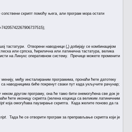
е сопствени скрипт помоћу њега, али програм мора остати
_id=74205742267906737515);
шој тастатури. Отворени наводници („) добијају се комбинацијом
глеска или српска, ћирилична или латинична тастатура, велика
користи на Линукс оперативном систему. Пречице можете променити
рт менију, међу инсталираним програмима, пронаћи ћете датотеку
т са наводницима биће покренут сваки пут када укључите рачунар;
неком другом програму, она ће тамо бити онемогућена све док је
наћи ћете иконицу скрипта (зелена коцкица са великим латиничним
ipt
која омогућава паузирање скрипта. Када желите поново да га
ript
. Тада ће се отворити програм за преправљање скрипта који је