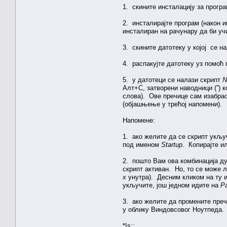
1. скините инсталацију за прогр
2. инсталирајте програм (након 
инсталиран на рачунару да би учи
3. скините датотеку у којој се н
4. распакујте датотеку уз помоћ
5. у датотеци се налази скрипт
N
Алт+С, затворени наводници (”) 
слова). Ове пречице сам изабрао
(објашњење у трећој напомени).
Напомене:
1. ако желите да се скрипт укљ
под именом
Startup
. Копирајте и
2. пошто Вам ова комбинација ду
скрипт активан. Но, то се може л
х
унутра). Десним кликом на ту и
укључите, још једном идите на
Pa
3. ако желите да промените преч
у облику Виндовсовог Ноутпеда.
*!s::„