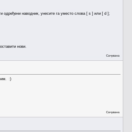
одређени наводник, унесите га уместо слова [ s ] или [ d ];
оставити нови.
Сачувана
им. :)
Сачувана