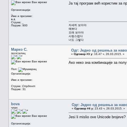
Ван мреже
Ја тај програм већ користим за 
Организација:
_
Име и презиме:
s.z.
Струка:
_
자세히 보아야
Поруке: 900
예쁘다
오래 보아야
사랑스럽다
너도 그렇다
Марко С.
Одг: Једно од решења за наво
посетилац
«
Одговор #3 у:
16.47 ч. 26.03.2015. »
Ван мреже
Ако неко зна комбинације за пол
Пол:
Организација:
Име и презиме:
Струка:
Студент
Поруке: 31
bova
Одг: Једно од решења за нав
члан
«
Одговор #4 у:
23.43 ч. 26.03.2015. »
Ван мреже
Jesi li mislio ove Unicode brojeve?
Организација: