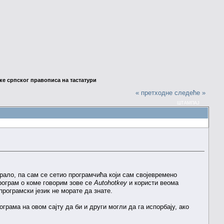
е српског правописа на тастатури
« претходне
следеће »
ШТАМПАЈ
ало, па сам се сетио програмчића који сам својевремено
ограм о коме говорим зове се
Autohotkey
и користи веома
рограмски језик не морате да знате.
ама на овом сајту да би и други могли да га испорбају, ако