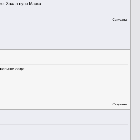
ово. Хвала пуно Марко
Сачувана
 напише овде.
Сачувана