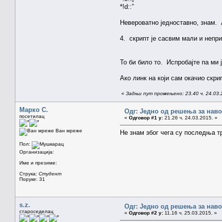
*!d::”
Невероватно једноставно, знам. А
4. скрипт је сасвим мали и непри
То би било то. Испробајте па ми 
Ако линк на који сам окачио скр
«
Задњи пут промењено: 23.40 ч. 24.03.
Марко С.
Одг: Једно од решења за наво
посетилац
«
Одговор #1 у:
21.26 ч. 24.03.2015. »
Ван мреже
Не знам због чега су последња т
Пол:
Организација:
Име и презиме:
Струка:
Студент
Поруке: 31
s.z.
Одг: Једно од решења за наво
староседелац
«
Одговор #2 у:
11.16 ч. 25.03.2015. »