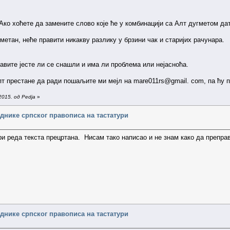
ко хоћете да замените слово које ће у комбинацији са Алт дугметом дати 
метан, неће правити никакву разлику у брзини чак и старијих рачунара.
јавите јесте ли се снашли и има ли проблема или нејасноћа.
ипт престане да ради пошаљите ми мејл на mare011rs@gmail. com, па ћу п
2015. од Pedja
»
днике српског правописа на тастатури
ри реда текста прецртана. Нисам тако написао и не знам како да преправ
днике српског правописа на тастатури