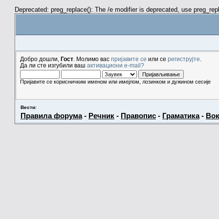
Deprecated: preg_replace(): The /e modifier is deprecated, use preg_re
Добро дошли,
Гост
. Молимо вас
пријавите се
или се
региструјте
.
Да ли сте изгубили ваш
активациони e-mail?
Пријавите се корисничким именом или имејлом, лозинком и дужином сесије
Вести
:
Правила форума
-
Речник
-
Правопис
-
Граматика
-
Вок