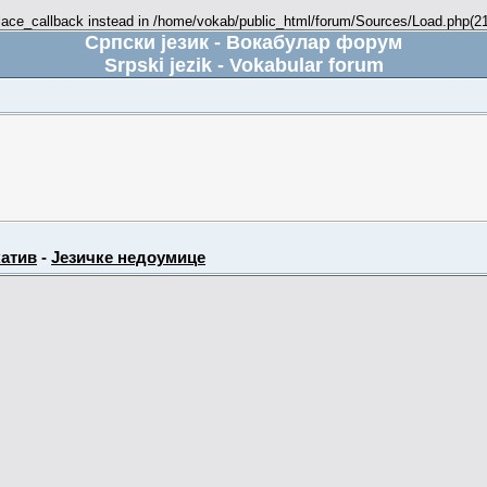
place_callback instead in /home/vokab/public_html/forum/Sources/Load.php(216
Српски језик - Вокабулар форум
Srpski jezik - Vokabular forum
атив
-
Језичке недоумице