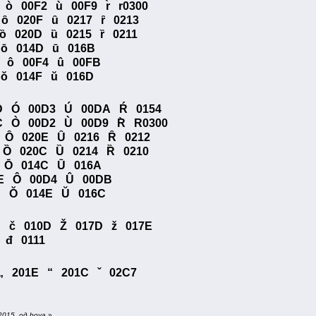
ò 00F2 ù 00F9 r̀ r0300
 ȏ 020F ȗ 0217 ȓ 0213
 ȍ 020D ȕ 0215 ȑ 0211
B ō 014D ū 016B
EE ô 00F4 û 00FB
D ŏ 014F ŭ 016D
D Ó 00D3 Ú 00DA Ŕ 0154
C Ò 00D2 Ù 00D9 R̀ R0300
 Ȏ 020E Ȗ 0216 Ȓ 0212
 Ȍ 020C Ȕ 0214 Ȑ 0210
2A Ō 014C Ū 016A
0CE Ô 00D4 Û 00DB
2C Ŏ 014E Ŭ 016C
C č 010D Ž 017D ž 017E
110 đ 0111
 „ 201E “ 201C ˇ 02C7
2015. од bova
»