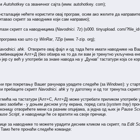
ам
Autohotkey
са званичног сајта (www. autohotkey. com);
инсталације нећете користити овај програм, осим ако желите да направит
тавао скрипт за наводнике који сам направио);
алази скрипт са наводницима (
Navodnici. 7z
) (s000. tinyupload. com/?file
 програма као што су
WinRar
,
7Zip
(www. 7-zip. org);
avodnici. ahk
. Отворите овај фајл и од тада ћете имати наводнике на Ва
комбинацијом Алт+Д (без обзира на то да ли вам је тренутно укључена ен
 јер су већ у употреби за знаке навода на у „Дунав” тастатури која се 
учи при покретању Вашег рачунара урадите следеће (за
Windows
): у ста
ли пребаците скрипт
Navodnici. ahk
у ту датотеку и од тог тренутка скрип
гмића на тастатури (Алт+С, Алт+Д) може устребати приликом употребе у 
ако заобићи - у доњем десном углу екрана, поред сата (
system tray
) про
коницу отворићете мени са разним опцијама, а једна од њих је
Pause Scr
use Script
, и наводници ће се вратити на своје пречице.
ице за наводнике то можете урадити десним кликом на скрипт, па
Edit Sc
 Тамо ћете пронаћи следеће команде: