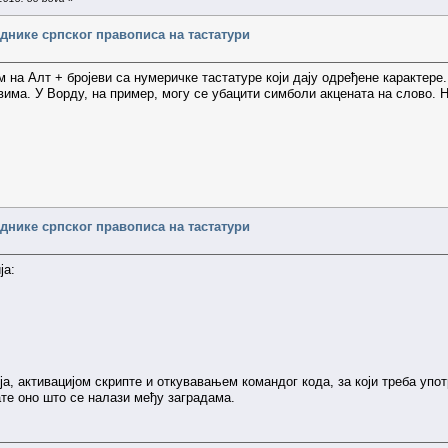
днике српског правописа на тастатури
м на Алт + бројеви са нумеричке тастатуре који дају одређене карактере
има. У Ворду, на пример, могу се убацити симболи акцената на слово. Не
днике српског правописа на тастатури
ја:
а, активацијом скрипте и откувавањем командог кода, за који треба упот
ате оно што се налази међу заградама.