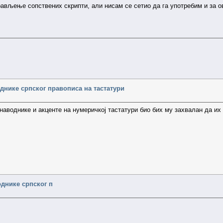
прављење сопствених скрипти, али нисам се сетио да га употребим и за 
днике српског правописа на тастатури
унаводнике и акценте на нумеричкој тастатури био бих му захвалан да их
однике српског п