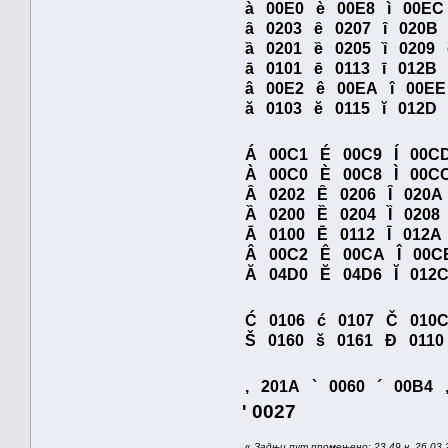
à 00E0 è 00E8 ì 00EC 
ȃ 0203 ȇ 0207 ȋ 020B
ȁ 0201 ȅ 0205 ȉ 0209
ā 0101 ē 0113 ī 012
â 00E2 ê 00EA î 00
ă 0103 ĕ 0115 ĭ 012
Á 00C1 É 00C9 Í 00C
À 00C0 È 00C8 Ì 00C
Ȃ 0202 Ȇ 0206 Ȋ 020A
Ȁ 0200 Ȅ 0204 Ȉ 0208
Ā 0100 Ē 0112 Ī 01
Â 00C2 Ê 00CA Î 0
Ӑ 04D0 Ӗ 04D6 Ĭ 01
Ć 0106 ć 0107 Č 010
Š 0160 š 0161 Đ 0
‚ 201A ` 0060 ´ 00B4
' 0027
«
Задњи пут промењено: 23.49 ч. 26.03.