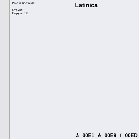
Име и презиме:
Latinica
Струка:
Поруке: 58
á 00E1 é 00E9 í 00ED 