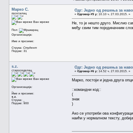
Марко С.
Одг: Једно од решења за наво
посетилац
«
Одговор #5 у:
10.10 ч. 27.03.2015. »
Ван мреже
Не, то је нешто друго. Мислио са
међу свим тим појединачним слов
Пол:
Организација:
Име и презиме:
Струка:
Студент
Поруке: 31
s.z.
Одг: Једно од решења за наво
староседелац
«
Одговор #6 у:
14.52 ч. 27.03.2015. »
Ван мреже
Марко, постоји и једна друга опци
Организација:
::командни код::
_
Име и презиме:
(
s.z.
знак
Струка:
_
Поруке: 900
)
Ако се употреби ова конфигурациј
наићи у нормалном тексту, добиј