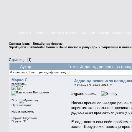
ПОЧЕТНА
ПОМОЋ
ПРЕТРАГА ФОРУМА
КАЛЕНДАР
ТАГОВИ
ПРИЈАВЉИВА
Српски језик - Вокабулар форум
Srpski jezik - Vokabular forum
>
Наше писмо и рачунари
>
Ћирилица и латин
Странице: [
1
]
Аутор
Тема: Једно од решења за навод
0 чланова и 1 гост прегледају ову тему.
Марко С.
Једно од решења за наводник
посетилац
«
у:
21.23 ч. 24.03.2015. »
Ван мреже
Здраво свима.
Пол:
Нисам пронашао ниједно решење з
Организација:
користио за прављење пречица н
Име и презиме:
једноставан програмски језик у 
Струка:
Студент
Поруке: 31
Е сад, пошто сам себи проблем с
желе. Верујте ми, веома је прос