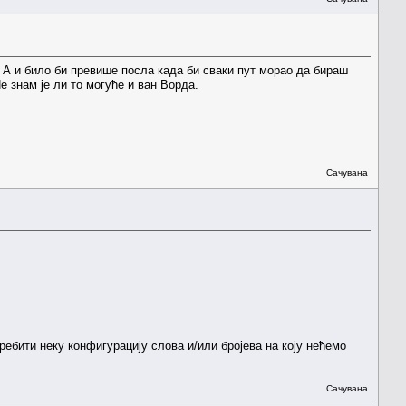
. А и било би превише посла када би сваки пут морао да бираш
 знам је ли то могуће и ван Ворда.
Сачувана
ребити неку конфигурацију слова и/или бројева на коју нећемо
Сачувана