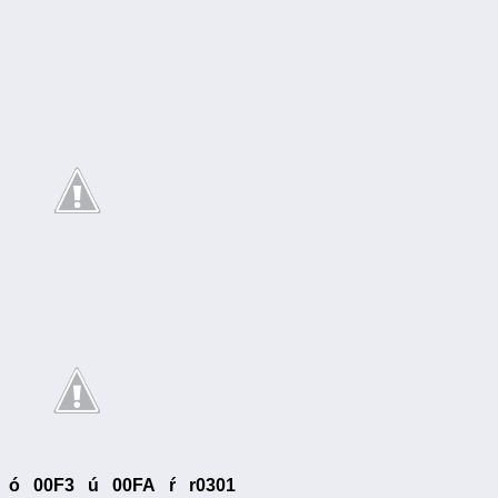
ó 00F3 ú 00FA ŕ r0301