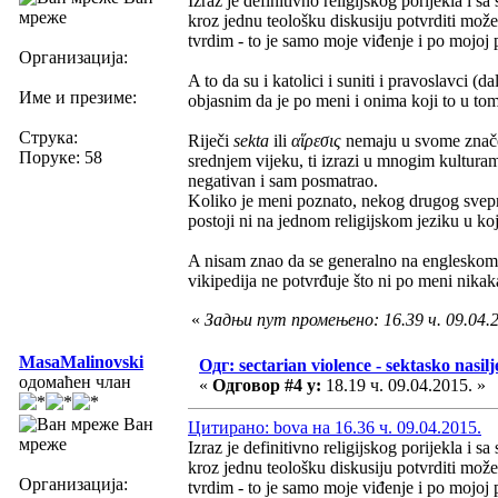
Izraz je definitivno religijskog porijekla i
мреже
kroz jednu teološku diskusiju potvrditi može.
tvrdim - to je samo moje viđenje i po mojoj p
Организација:
A to da su i katolici i suniti i pravoslavci (da
Име и презиме:
objasnim da je po meni i onima koji to u to
Струка:
Riječi
sekta
ili
αἵρεσις
nemaju u svome znače
Поруке: 58
srednjem vijeku, ti izrazi u mnogim kultura
negativan i sam posmatrao.
Koliko je meni poznato, nekog drugog svepri
postoji ni na jednom religijskom jeziku u ko
A nisam znao da se generalno na englesk
vikipedija ne potvrđuje što ni po meni nikaka
«
Задњи пут промењено: 16.39 ч. 09.04.2
MasaMalinovski
Одг: sectarian violence - sektasko nasilj
одомаћен члан
«
Одговор #4 у:
18.19 ч. 09.04.2015. »
Ван
Цитирано: bova на 16.36 ч. 09.04.2015.
мреже
Izraz je definitivno religijskog porijekla i
kroz jednu teološku diskusiju potvrditi može.
Организација:
tvrdim - to je samo moje viđenje i po mojoj p