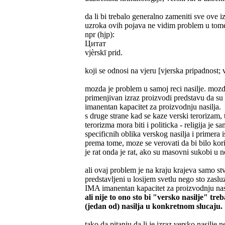
da li bi trebalo generalno zameniti sve ove 
uzroka ovih pojava ne vidim problem u tome
npr (hjp):
Цитат
vjèrskī prid.
koji se odnosi na vjeru [vjerska pripadnost; 
mozda je problem u samoj reci nasilje. mozda
primenjivan izraz proizvodi predstavu da su
imanentan kapacitet za proizvodnju nasilja.
s druge strane kad se kaze verski terorizam, t
terorizma mora biti i politicka - religija je 
specificnih oblika verskog nasilja i primera ist
prema tome, moze se verovati da bi bilo kor
je rat onda je rat, ako su masovni sukobi u 
ali ovaj problem je na kraju krajeva samo stva
predstavljeni u losijem svetlu nego sto zasl
IMA imanentan kapacitet za proizvodnju nasil
ali nije to ono sto bi "versko nasilje" tre
(jedan od) nasilja u konkretnom slucaju.
tako da pitanju da li je izraz versko nasilje n