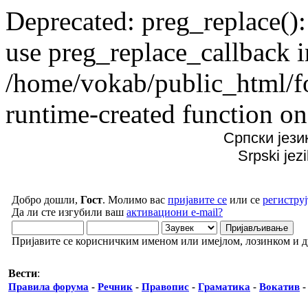
Deprecated: preg_replace():
use preg_replace_callback i
/home/vokab/public_html/f
runtime-created function on
Српски јези
Srpski jez
Добро дошли,
Гост
. Молимо вас
пријавите се
или се
региструј
Да ли сте изгубили ваш
активациони e-mail?
Пријавите се корисничким именом или имејлом, лозинком и 
Вести
:
Правила форума
-
Речник
-
Правопис
-
Граматика
-
Вокатив