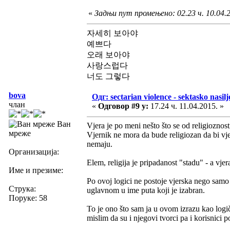
«
Задњи пут промењено: 02.23 ч. 10.04.20
자세히 보아야
예쁘다
오래 보아야
사랑스럽다
너도 그렇다
bova
Одг: sectarian violence - sektasko nasilj
члан
«
Одговор #9 у:
17.24 ч. 11.04.2015. »
Ван
Vjera je po meni nešto što se od religioznosti
мреже
Vjernik ne mora da bude religiozan da bi vje
nemaju.
Организација:
Elem, religija je pripadanost "stadu" - a vjer
Име и презиме:
Po ovoj logici ne postoje vjerska nego samo 
Струка:
uglavnom u ime puta koji je izabran.
Поруке: 58
To je ono što sam ja u ovom izrazu kao logi
mislim da su i njegovi tvorci pa i korisnici p