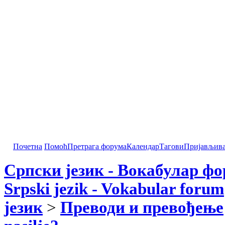
Почетна
Помоћ
Претрага форума
Календар
Тагови
Пријављив
Српски језик - Вокабулар ф
Srpski jezik - Vokabular forum
језик
>
Преводи и превођење