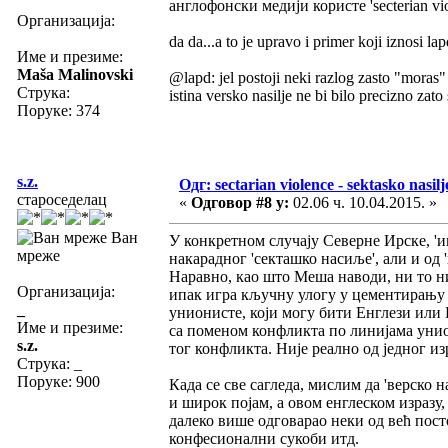
англофонски медији користе 'secterian vio
Организација:
da da...a to je upravo i primer koji iznosi la
Име и презиме:
Maša Malinovski
@lapd: jel postoji neki razlog zasto "moras" d
Струка:
istina versko nasilje ne bi bilo precizno zato
Поруке: 374
s.z.
Одг: sectarian violence - sektasko nasilj
староседелац
«
Одговор #8 у:
02.06 ч. 10.04.2015. »
Ван
У конкретном случају Северне Ирске, '
мреже
накарадног 'секташко насиље', али и од '
Наравно, као што Меша наводи, ни то ни
Организација:
ипак игра кључну улогу у цементирању и
_
унионисте, који могу бити Енглези или 
Име и презиме:
са поменом конфликта по линијама уни
s.z.
тог конфликта. Није реално од једног из
Струка:
_
Поруке: 900
Када се све сагледа, мислим да 'верско н
и широк појам, а овом енглеском изразу
далеко више одговарао неки од већ пост
конфесионални сукоби итд.