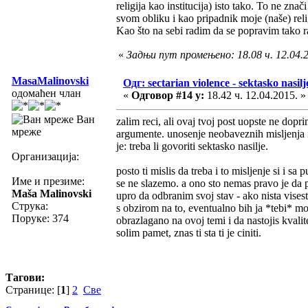
religija kao institucija) isto tako. To ne zn
svom obliku i kao pripadnik moje (naše) rel
Kao što na sebi radim da se popravim tako ra
«
Задњи пут промењено: 18.08 ч. 12.04.2
MasaMalinovski
Одг: sectarian violence - sektasko nasilj
одомаћен члан
«
Одговор #14 у:
18.42 ч. 12.04.2015. »
Ван
zalim reci, ali ovaj tvoj post uopste ne dopri
мреже
argumente. unosenje neobaveznih misljenja 
je: treba li govoriti sektasko nasilje.
Организација:
posto ti mislis da treba i to misljenje si i sa
Име и презиме:
se ne slazemo. a ono sto nemas pravo je da p
Maša Malinovski
upro da odbranim svoj stav - ako nista visest
Струка:
s obzirom na to, eventualno bih ja *tebi* mo
Поруке: 374
obrazlagano na ovoj temi i da nastojis kvalit
solim pamet, znas ti sta ti je ciniti.
Тагови:
Странице: [
1
]
2
Све