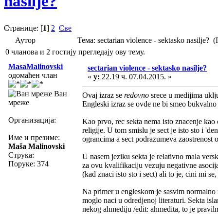
nasilje?
Странице: [
1
]
2
Све
Аутор
Тема: sectarian violence - sektasko nasilje
0 чланова и 2 гостију прегледају ову тему.
MasaMalinovski
sectarian violence - sektasko nasilje?
одомаћен члан
«
у:
22.19 ч. 07.04.2015. »
Ван
Ovaj izraz se
redovno
srece u medijima ukljuc
мреже
Engleski izraz se ovde ne bi smeo bukvalno 
Организација:
Kao prvo, rec sekta nema isto znacenje kao 
religije. U tom smislu je sect je isto sto 
Име и презиме:
ograncima a sect podrazumeva zaostrenost 
Maša Malinovski
Струка:
U nasem jeziku sekta je relativno mala versk
Поруке: 374
za ovu kvalifikaciju vezuju negativne asocijac
(kad znaci isto sto i sect) ali to je, cini mi s
Na primer u engleskom je sasvim normalno re
moglo naci u odredjenoj literaturi. Sekta is
nekog ahmediju /edit: ahmedita, to je pravil