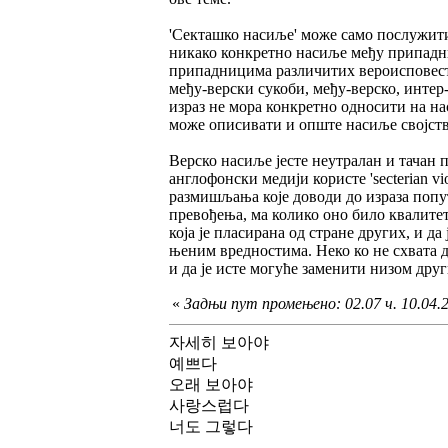
'Секташко насиље' може само послужити
никако конкретно насиље међу припадни
припадницима различитих вероисповести
међу-верски сукоби, међу-верско, интер
израз не мора конкретно односити на на
може описивати и опште насиље својств
Верско насиље јесте неутралан и тачан п
англофонски медији користе 'secterian v
размишљања које доводи до израза попут 
превођења, ма колико оно било квалитет
која је пласирана од стране других, и да 
њеним вредностима. Неко ко не схвата д
и да је исте могуће заменити низом дру
«
Задњи пут промењено: 02.07 ч. 10.04.20
자세히 보아야
예쁘다
오래 보아야
사랑스럽다
너도 그렇다