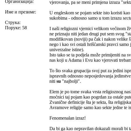
Организација:
vjerovanja, pa se meni primjena izraza "sekt
Име и презиме:
U engleskom se pojam sekte isto koristi kao 
sukobima - odnosno samo u tom izrazu
sect
Струка:
Поруке: 58
I naši religiozni vjernici velikom većinom ž
ne priznaju niti jedan drugi put sem svog "st
modifikovan (noviji) pa čak i nakon velike š
nego i kao svi ostali hrišćanski pravci samo j
univerzalne istine).
Isto tako se ta podjela može primijeniti na s
nas koji u Adama i Evu kao vjerovati trebamo,
To što svaka grupacija svoj put za jedini isp
ispravnih odnosno neposjedovanja jedinstven
niti
su
"najbolji".
Elem je po tome svaka vrsta religioznog nasi
moćnici taj pojam kao pogrdan za ostale put
Zvanične definicije šta je sekta, šta religijsk
Avramove religije samo kao sekte jedne te i
Fenomenalan izraz!
Da bi ga kao nepravilan dokazali morali bi ta