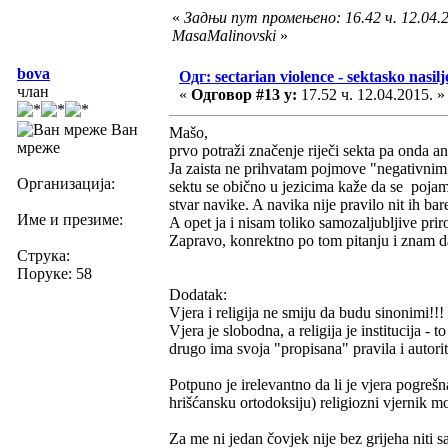
«
Задњи пут промењено: 16.42 ч. 12.04.2
MasaMalinovski
»
bova
Одг: sectarian violence - sektasko nasilj
члан
«
Одговор #13 у:
17.52 ч. 12.04.2015. »
Ван
Mašo,
мреже
prvo potraži značenje riječi sekta pa onda ana
Ja zaista ne prihvatam pojmove "negativnim" i
Организација:
sektu se obično u jezicima kaže da se pojam
stvar navike. A navika nije pravilo nit ih ba
Име и презиме:
A opet ja i nisam toliko samozaljubljive pri
Zapravo, konrektno po tom pitanju i znam da 
Струка:
Поруке: 58
Dodatak:
Vjera i religija ne smiju da budu sinonimi!!!
Vjera je slobodna, a religija je institucija -
drugo ima svoja "propisana" pravila i autori
Potpuno je irelevantno da li je vjera pogrešn
hrišćansku ortodoksiju) religiozni vjernik mo
Za me ni jedan čovjek nije bez grijeha niti 