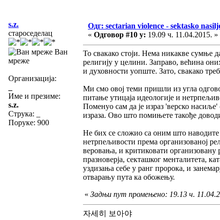
s.z.
Одг: sectarian violence - sektasko nasilj
староседелац
«
Одговор #10 у:
19.09 ч. 11.04.2015. »
Ван
То свакако стоји. Нема никакве сумње да
мреже
религију у целини. Заправо, већина оних
и духовности уопште. Зато, свакако тре
Организација:
_
Ми смо овој теми пришли из угла одгово
Име и презиме:
питање утицаја идеологије и нетрпељивос
s.z.
Поменуо сам да је израз 'верско насиље
Струка:
_
израза. Ово што помињете такође доводи
Поруке: 900
Не бих се сложио са оним што наводите 
нетрпељивости према организованој рел
веровања, и критиковати организовану 
празноверја, секташког менталитета, к
уздизања себе у ранг пророка, и занема
отварању пута ка обожењу.
«
Задњи пут промењено: 19.13 ч. 11.04.20
자세히 보아야