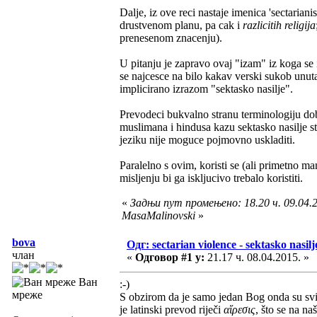
Dalje, iz ove reci nastaje imenica 'sectaria
drustvenom planu, pa cak i
razlicitih religija
prenesenom znacenju).
U pitanju je zapravo ovaj "izam" iz koga se i
se najcesce na bilo kakav verski sukob unutar 
implicirano izrazom "sektasko nasilje".
Prevodeci bukvalno stranu terminologiju dobi
muslimana i hindusa kazu sektasko nasilje st
jeziku nije moguce pojmovno uskladiti.
Paralelno s ovim, koristi se (ali primetno ma
misljenju bi ga iskljucivo trebalo koristiti.
«
Задњи пут промењено: 18.20 ч. 09.04.2
MasaMalinovski
»
bova
Одг: sectarian violence - sektasko nasilj
члан
«
Одговор #1 у:
21.17 ч. 08.04.2015. »
Ван
:-)
мреже
S obzirom da je samo jedan Bog onda su svi r
je latinski prevod riječi
αἵρεσις
, što se na na