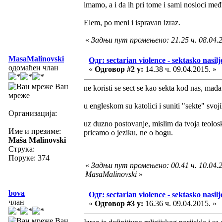
imamo, a i da ih pri tome i sami nosioci među
Elem, po meni i ispravan izraz.
«
Задњи пут промењено: 21.25 ч. 08.04.2
MasaMalinovski
Одг: sectarian violence - sektasko nasilj
одомаћен члан
«
Одговор #2 у:
14.38 ч. 09.04.2015. »
Ван
ne koristi se sect se kao sekta kod nas, mada
мреже
u engleskom su katolici i suniti "sekte" svoji
Организација:
uz duzno postovanje, mislim da tvoja teolos
Име и презиме:
pricamo o jeziku, ne o bogu.
Maša Malinovski
Струка:
Поруке: 374
«
Задњи пут промењено: 00.41 ч. 10.04.2
MasaMalinovski
»
bova
Одг: sectarian violence - sektasko nasilj
члан
«
Одговор #3 у:
16.36 ч. 09.04.2015. »
Ван