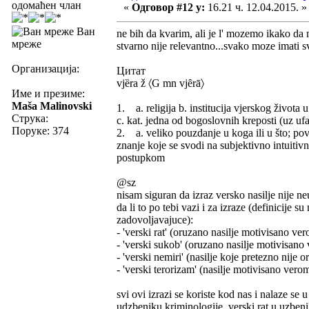
одомаћен члан
«
Одговор #12 у:
16.21 ч. 12.04.2015. »
Ван
ne bih da kvarim, ali je l' mozemo ikako da
мреже
stvarno nije relevantno...svako moze imati s
Организација:
Цитат
vjȅra ž 〈G mn vjȇrā〉
Име и презиме:
Maša Malinovski
1. a. religija b. institucija vjerskog života
Струка:
c. kat. jedna od bogoslovnih kreposti (uz ufa
Поруке: 374
2. a. veliko pouzdanje u koga ili u što; povje
znanje koje se svodi na subjektivno intuitiv
postupkom
@sz
nisam siguran da izraz versko nasilje nije ne
da li to po tebi vazi i za izraze (definicije
zadovoljavajuce):
- 'verski rat' (oruzano nasilje motivisano ver
- 'verski sukob' (oruzano nasilje motivisano v
- 'verski nemiri' (nasilje koje pretezno nije
- 'verski terorizam' (nasilje motivisano vero
svi ovi izrazi se koriste kod nas i nalaze se 
udzbeniku kriminologije, verski rat u uzbeniku