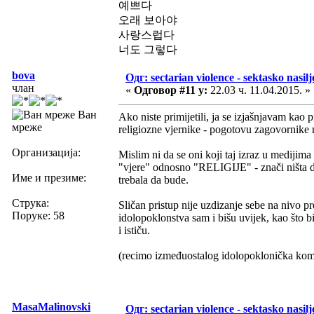
예쁘다
오래 보아야
사랑스럽다
너도 그렇다
bova
Одг: sectarian violence - sektasko nasilj
члан
«
Одговор #11 у:
22.03 ч. 11.04.2015. »
Ван
Ako niste primijetili, ja se izjašnjavam kao 
мреже
religiozne vjernike - pogotovu zagovornike m
Организација:
Mislim ni da se oni koji taj izraz u medijima
"vjere" odnosno "RELIGIJE" - znači ništa drug
Име и презиме:
trebala da bude.
Струка:
Sličan pristup nije uzdizanje sebe na nivo p
Поруке: 58
idolopoklonstva sam i bišu uvijek, kao što 
i ističu.
(recimo izmeđuostalog idolopoklonička komuni
MasaMalinovski
Одг: sectarian violence - sektasko nasilj