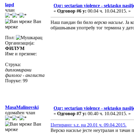
lapd
Одг: sectarian violence - sektasko nasilj
члан
«
Одговор #6 у:
00.04 ч. 10.04.2015. »
Ван
Наш пандан би било
верско насиље
. Ја
мреже
објашњавам употребу тог термина у дато
Пол:
Организација:
ФИЛУМ
Име и презиме:
Струка:
дипломирани
филолог - англиста
Поруке: 99
MasaMalinovski
Одг: sectarian violence - sektasko nasilj
одомаћен члан
«
Одговор #7 у:
00.40 ч. 10.04.2015. »
Ван
Цитирано: s.z. на 20.01 ч. 09.04.2015.
мреже
Верско насиље јесте неутралан и тачан п