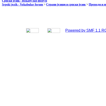
Српски језик - Вокабулар форум
Srpski jezik - Vokabular forum
>
Страни језици и српски језик
>
Преводи и 
Powered by SMF 1.1 R