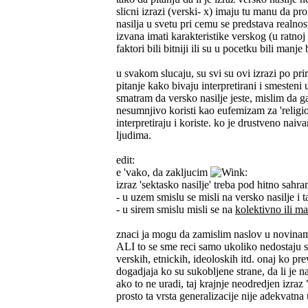
slicni izrazi (verski- x) imaju tu manu da p
nasilja u svetu pri cemu se predstava realnos
izvana imati karakteristike verskog (u ratnoj
faktori bili bitniji ili su u pocetku bili manje b
u svakom slucaju, su svi su ovi izrazi po pri
pitanje kako bivaju interpretirani i smesten
smatram da versko nasilje jeste, mislim da ga 
nesumnjivo koristi kao eufemizam za 'religio
interpretiraju i koriste. ko je drustveno nai
ljudima.
edit:
e 'vako, da zakljucim
:
izraz 'sektasko nasilje' treba pod hitno sahra
- u uzem smislu se misli na versko nasilje i t
- u sirem smislu misli se na
kolektivno ili m
znaci ja mogu da zamislim naslov u novinama
ALI to se sme reci samo ukoliko nedostaju sa
verskih, etnickih, ideoloskih itd. onaj ko pre
dogadjaja ko su sukobljene strane, da li je n
ako to ne uradi, taj krajnje neodredjen izra
prosto ta vrsta generalizacije nije adekvat