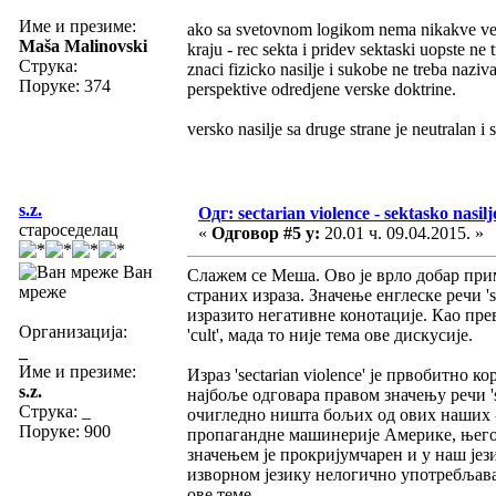
Име и презиме:
ako sa svetovnom logikom nema nikakve vez
Maša Malinovski
kraju - rec sekta i pridev sektaski uopste ne
Струка:
znaci fizicko nasilje i sukobe ne treba nazi
Поруке: 374
perspektive odredjene verske doktrine.
versko nasilje sa druge strane je neutralan i 
s.z.
Одг: sectarian violence - sektasko nasilj
староседелац
«
Одговор #5 у:
20.01 ч. 09.04.2015. »
Ван
Слажем се Меша. Ово је врло добар при
мреже
страних израза. Значење енглеске речи 'ѕ
изразито негативне конотације. Као прев
Организација:
'cult', мада то није тема ове дискусије.
_
Име и презиме:
Израз 'sectarian violence' је првобитно
s.z.
најбоље одговара правом значењу речи 'se
Струка:
_
очигледно ништа бољих од ових наших -,
Поруке: 900
пропагандне машинерије Америке, његов
значењем је прокријумчарен и у наш јези
изворном језику нелогично употребљаван
ове теме.