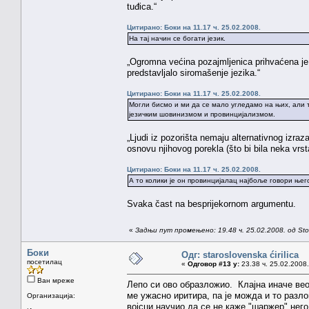
tuđica.“
Цитирано: Боки на 11.17 ч. 25.02.2008.
На тај начин се богати језик.
„Ogromna većina pozajmljenica prihvaćena je 
predstavljalo siromašenje jezika.“
Цитирано: Боки на 11.17 ч. 25.02.2008.
Могли бисмо и ми да се мало угледамо на њих, али то
језичким шовинизмом и провинцијализмом.
„Ljudi iz pozorišta nemaju alternativnog izra
osnovu njihovog porekla (što bi bila neka vrs
Цитирано: Боки на 11.17 ч. 25.02.2008.
А то колики је он провинцијалац најбоље говори њег
Svaka čast na besprijekornom argumentu.
«
Задњи пут промењено: 19.48 ч. 25.02.2008. од St
Боки
Одг: staroslovenska ćirilica
посетилац
«
Одговор #13 у:
23.38 ч. 25.02.2008.
Ван мреже
Лепо си ово образложио. Клајна иначе ве
ме ужасно иритира, па је можда и то разл
Организација:
војсци научио да се не каже "шаржер" нег