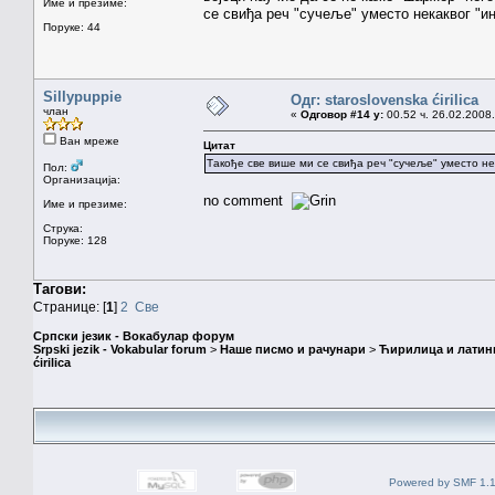
Име и презиме:
се свиђа реч "сучеље" уместо некаквог "и
Поруке: 44
Sillypuppie
Одг: staroslovenska ćirilica
члан
«
Одговор #14 у:
00.52 ч. 26.02.2008.
Ван мреже
Цитат
Такође све више ми се свиђа реч "сучеље" уместо не
Пол:
Организација:
no comment
Име и презиме:
Струка:
Поруке: 128
Тагови:
Странице: [
1
]
2
Све
Српски језик - Вокабулар форум
Srpski jezik - Vokabular forum
>
Наше писмо и рачунари
>
Ћирилица и латин
ćirilica
Powered by SMF 1.