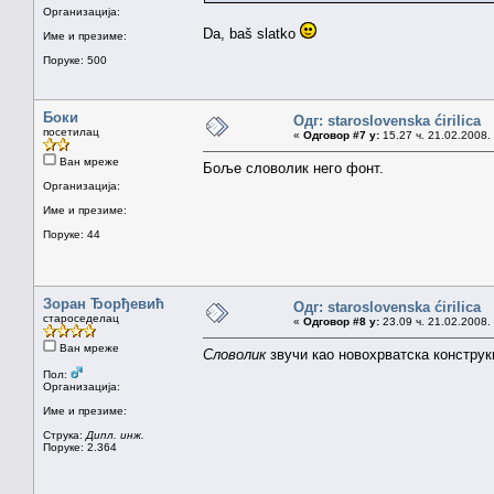
Организација:
Da, baš slatko
Име и презиме:
Поруке: 500
Боки
Одг: staroslovenska ćirilica
посетилац
«
Одговор #7 у:
15.27 ч. 21.02.2008.
Ван мреже
Боље словолик него фонт.
Организација:
Име и презиме:
Поруке: 44
Зоран Ђорђевић
Одг: staroslovenska ćirilica
староседелац
«
Одговор #8 у:
23.09 ч. 21.02.2008.
Ван мреже
Словолик
звучи као новохрватска конструк
Пол:
Организација:
Име и презиме:
Струка:
Дипл. инж.
Поруке: 2.364