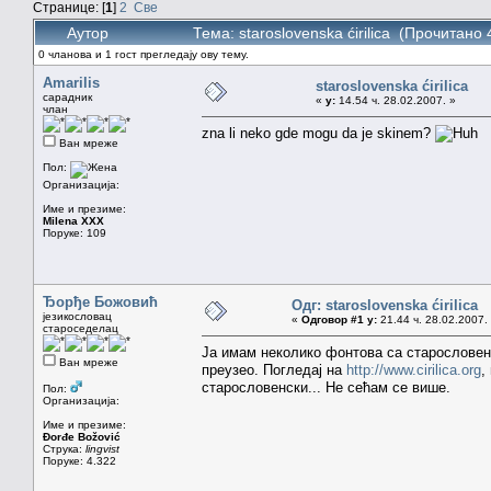
Странице: [
1
]
2
Све
Аутор
Тема: staroslovenska ćirilica (Прочитано
0 чланова и 1 гост прегледају ову тему.
Amarilis
staroslovenska ćirilica
сарадник
«
у:
14.54 ч. 28.02.2007. »
члан
zna li neko gde mogu da je skinem?
Ван мреже
Пол:
Организација:
Име и презиме:
Milena XXX
Поруке: 109
Ђорђе Божовић
Одг: staroslovenska ćirilica
језикословац
«
Одговор #1 у:
21.44 ч. 28.02.2007.
староседелац
Ја имам неколико фонтова са старословен
Ван мреже
преузео. Погледај на
http://www.cirilica.org
,
старословенски... Не сећам се више.
Пол:
Организација:
Име и презиме:
Đorđe Božović
Струка:
lingvist
Поруке: 4.322