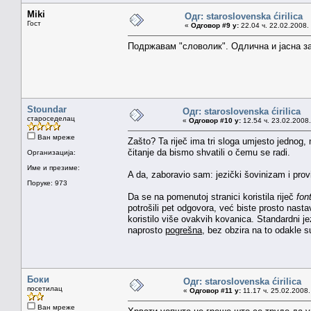
Miki
Одг: staroslovenska ćirilica
Гост
«
Одговор #9 у:
22.04 ч. 22.02.2008.
Подржавам "словолик". Одлична и јасна з
Stoundar
Одг: staroslovenska ćirilica
староседелац
«
Одговор #10 у:
12.54 ч. 23.02.2008.
Ван мреже
Zašto? Ta riječ ima tri sloga umjesto jednog
čitanje da bismo shvatili o čemu se radi.
Организација:
Име и презиме:
A da, zaboravio sam: jezički šovinizam i prov
Поруке: 973
Da se na pomenutoj stranici koristila riječ
fon
potrošili pet odgovora, već biste prosto nastavi
koristilo više ovakvih kovanica. Standardni je
naprosto
pogrešna
, bez obzira na to odakle s
Боки
Одг: staroslovenska ćirilica
посетилац
«
Одговор #11 у:
11.17 ч. 25.02.2008.
Ван мреже