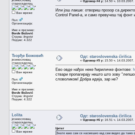
језикословац
«
Одговор #4 у:
14.50 ч. 10.03.2007.
староседелац
Или још лакше: отвориш прозор са директо
Ван мреже
Control Panel-а, и само превучеш тај фонт 
Пол:
Организација:
Име и презиме:
Đorđe Božović
Струка:
lingvist
Поруке: 4.322
Ђорђе Божовић
Одг: staroslovenska ćirilica
језикословац
«
Одговор #5 у:
15.50 ч. 14.03.2007.
староседелац
Ево овде нађох неке ћириличке фонтове:
h
Ван мреже
ствари пропагирају нешто што зову "лепшо
словоликом! Добра идеја, зар не?
Пол:
Организација:
Име и презиме:
Đorđe Božović
Струка:
lingvist
Поруке: 4.322
Lolita
Одг: staroslovenska ćirilica
језикословац
«
Одговор #6 у:
16.51 ч. 14.03.2007.
староседелац
Цитат
Ван мреже
Знате како сам се насмешио кад сам видео да тамо 