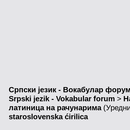
Српски језик - Вокабулар фору
Srpski jezik - Vokabular forum
>
Н
латиница на рачунарима
(Уредн
staroslovenska ćirilica