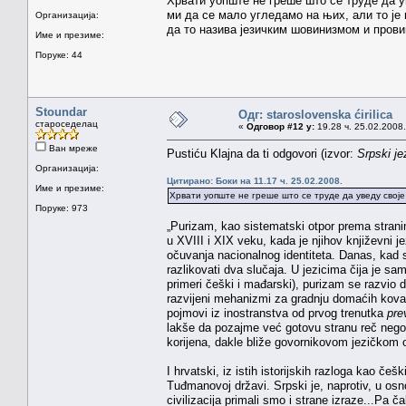
Хрвати уопште не греше што се труде да у
ми да се мало угледамо на њих, али то је 
Организација:
да то назива језичким шовинизмом и прови
Име и презиме:
Поруке: 44
Stoundar
Одг: staroslovenska ćirilica
староседелац
«
Одговор #12 у:
19.28 ч. 25.02.2008.
Ван мреже
Pustiću Klajna da ti odgovori (izvor:
Srpski je
Организација:
Цитирано: Боки на 11.17 ч. 25.02.2008.
Име и презиме:
Хрвати уопште не греше што се труде да уведу своје
Поруке: 973
„Purizam, kao sistematski otpor prema strani
u XVIII i XIX veku, kada je njihov književni je
očuvanja nacionalnog identiteta. Danas, kad s
razlikovati dva slučaja. U jezicima čija je sam
primeri češki i mađarski), purizam se razvio 
razvijeni mehanizmi za gradnju domaćih kovani
pojmovi iz inostranstva od prvog trenutka
pre
lakše da pozajme već gotovu stranu reč neg
korijena, dakle bliže govornikovom jezičkom os
I hrvatski, iz istih istorijskih razloga kao če
Tuđmanovoj državi. Srpski je, naprotiv, u os
civilizacija primali smo i strane izraze...Pa 