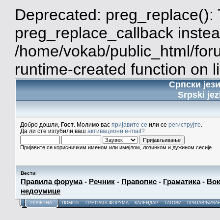
Deprecated: preg_replace(): 
preg_replace_callback instea
/home/vokab/public_html/for
runtime-created function on l
Српски јез
Srpski jez
Добро дошли,
Гост
. Молимо вас
пријавите се
или се
региструјте
.
Да ли сте изгубили ваш
активациони e-mail?
Пријавите се корисничким именом или имејлом, лозинком и дужином сесије
Вести
:
Правила форума
-
Речник
-
Правопис
-
Граматика
-
Вок
недоумице
ПОЧЕТНА
ПОМОЋ
ПРЕТРАГА ФОРУМА
КАЛЕНДАР
ТАГОВИ
ПРИЈАВЉИВА