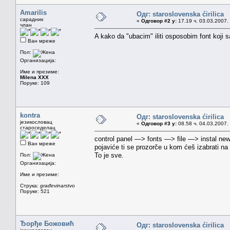
Amarilis
Одг: staroslovenska ćirilica
сарадник
«
Одговор #2 у:
17.19 ч. 03.03.2007.
члан
A kako da "ubacim" iliti osposobim font koji 
Ван мреже
Пол:
Организација:
Име и презиме:
Milena XXX
Поруке: 109
kontra
Одг: staroslovenska ćirilica
језикословац
«
Одговор #3 у:
08.58 ч. 04.03.2007.
староседелац
control panel —> fonts —> file —> instal new
Ван мреже
pojaviće ti se prozorče u kom ćeš izabrati na
To je sve.
Пол:
Организација:
Име и презиме:
Струка:
građevinarstvo
Поруке: 521
Ђорђе Божовић
Одг: staroslovenska ćirilica