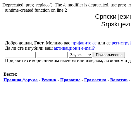
Deprecated: preg_replace(): The /e modifier is deprecated, use preg
: runtime-created function on line 2
Српски јези
Srpski jez
Добро дошли,
Гост
. Молимо вас
пријавите се
или се
региструј
Да ли сте изгубили ваш
активациони e-mail?
Пријавите се корисничким именом или имејлом, лозинком и 
Вести
:
Правила форума
-
Речник
-
Правопис
-
Граматика
-
Вокатив