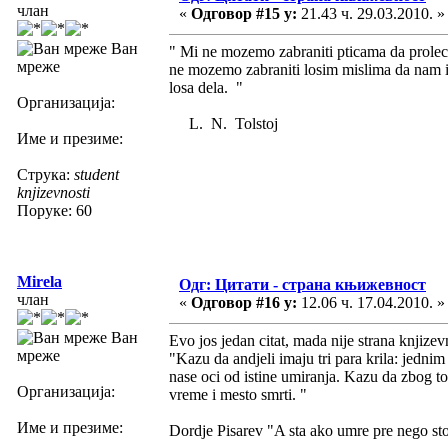
члан
«
Одговор #15 у:
21.43 ч. 29.03.2010. »
Ван
" Mi ne mozemo zabraniti pticama da prolec
мреже
ne mozemo zabraniti losim mislima da nam is
losa dela. "
Организација:
L. N. Tolstoj
Име и презиме:
Струка:
student
knjizevnosti
Поруке: 60
Mirela
Одг: Цитати - страна књижевност
члан
«
Одговор #16 у:
12.06 ч. 17.04.2010. »
Ван
Evo jos jedan citat, mada nije strana knjizev
мреже
"Kazu da andjeli imaju tri para krila: jednim
nase oci od istine umiranja. Kazu da zbog t
Организација:
vreme i mesto smrti. "
Име и презиме:
Dordje Pisarev "A sta ako umre pre nego sto