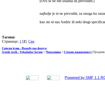
(Ovo se ne bih usudila da prevodim.)
najbolje je ni ne prevoditi, za onoga ko raz
kao sto ni nas Andric ili neki drugi specific
Тагови:
Странице:
1
[
2
]
Све
Српски језик - Вокабулар форум
Srpski jezik - Vokabular forum
>
Читаоница
>
Страна књижевност
(Уредник
Powered by SMF 1.1 R