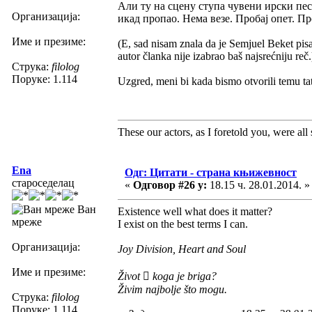
Али ту на сцену ступа чувени ирски пес
Организација:
икад пропао. Нема везе. Пробај опет. П
Име и презиме:
(E, sad nisam znala da je Semjuel Beket pi
autor članka nije izabrao baš najsrećniju reč.
Струка:
filolog
Поруке: 1.114
Uzgred, meni bi kada bismo otvorili temu tato
These our actors, as I foretold you, were all sp
Ena
Одг: Цитати - страна књижевност
староседелац
«
Одговор #26 у:
18.15 ч. 28.01.2014. »
Ван
Existence well what does it matter?
мреже
I exist on the best terms I can.
Организација:
Joy Division, Heart and Soul
Име и презиме:
Život  koga je briga?
Živim najbolje što mogu.
Струка:
filolog
Поруке: 1.114