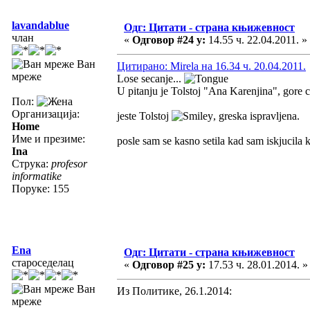
lavandablue
Одг: Цитати - страна књижевност
члан
«
Одговор #24 у:
14.55 ч. 22.04.2011. »
Ван
Цитирано: Mirela на 16.34 ч. 20.04.2011.
мреже
Lose secanje...
U pitanju je Tolstoj "Ana Karenjina", gore c
Пол:
Организација:
jeste Tolstoj
, greska ispravljena.
Home
Име и презиме:
posle sam se kasno setila kad sam iskjucila
Ina
Струка:
profesor
informatike
Поруке: 155
Ena
Одг: Цитати - страна књижевност
староседелац
«
Одговор #25 у:
17.53 ч. 28.01.2014. »
Ван
Из Политике, 26.1.2014:
мреже