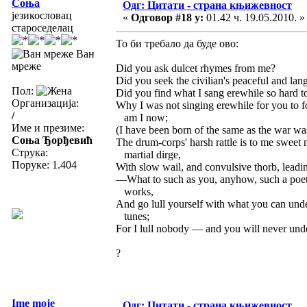
Соња
Одг: Цитати - страна књижевност
језикословац
«
Одговор #18 у:
01.42 ч. 19.05.2010. »
староседелац
То би требало да буде ово:
Ван
мреже
Did you ask dulcet rhymes from me?
Did you seek the civilian's peaceful and la
Пол:
Did you find what I sang erewhile so hard t
Организација:
Why I was not singing erewhile for you to 
/
am I now;
Име и презиме:
(I have been born of the same as the war wa
Соња Ђорђевић
The drum-corps' harsh rattle is to me sweet
Струка:
martial dirge,
Поруке: 1.404
With slow wail, and convulsive thorb, leading
—What to such as you, anyhow, such a poet
works,
And go lull yourself with what you can und
tunes;
For I lull nobody — and you will never und
?
Ime moje
Одг: Цитати - страна књижевност