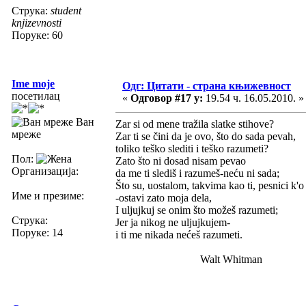
Струка:
student
knjizevnosti
Поруке: 60
Ime moje
Одг: Цитати - страна књижевност
посетилац
«
Одговор #17 у:
19.54 ч. 16.05.2010. »
Ван
Zar si od mene tražila slatke stihove?
мреже
Zar ti se čini da je ovo, što do sada pevah,
toliko teško slediti i teško razumeti?
Пол:
Zato što ni dosad nisam pevao
Организација:
da me ti slediš i razumeš-neću ni sada;
Što su, uostalom, takvima kao ti, pesnici k'o
Име и презиме:
-ostavi zato moja dela,
I uljujkuj se onim što možeš razumeti;
Струка:
Jer ja nikog ne uljujkujem-
Поруке: 14
i ti me nikada nećeš razumeti.
Walt Whitman