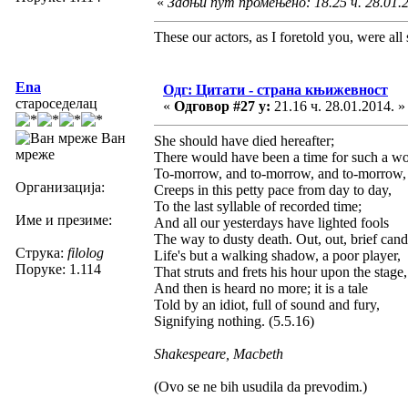
«
Задњи пут промењено: 18.25 ч. 28.01.
These our actors, as I foretold you, were all sp
Ena
Одг: Цитати - страна књижевност
староседелац
«
Одговор #27 у:
21.16 ч. 28.01.2014. »
Ван
She should have died hereafter;
мреже
There would have been a time for such a wo
To-morrow, and to-morrow, and to-morrow,
Организација:
Creeps in this petty pace from day to day,
To the last syllable of recorded time;
Име и презиме:
And all our yesterdays have lighted fools
The way to dusty death. Out, out, brief cand
Струка:
filolog
Life's but a walking shadow, a poor player,
Поруке: 1.114
That struts and frets his hour upon the stage,
And then is heard no more; it is a tale
Told by an idiot, full of sound and fury,
Signifying nothing. (5.5.16)
Shakespeare, Macbeth
(Ovo se ne bih usudila da prevodim.)