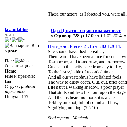
These our actors, as I foretold you, were all sp
lavandablue
Одг: Цитати - страна књижевност
члан
«
Одговор #28 у:
17.09 ч. 01.05.2014. »
Ван
Цитирано: Ena на 21.16 ч. 28.01.2014.
мреже
She should have died hereafter;
There would have been a time for such a wo
Пол:
To-morrow, and to-morrow, and to-morrow,
Организација:
Creeps in this petty pace from day to day,
Home
To the last syllable of recorded time;
Име и презиме:
And all our yesterdays have lighted fools
Ina
The way to dusty death. Out, out, brief cand
Струка:
profesor
Life's but a walking shadow, a poor player,
informatike
That struts and frets his hour upon the stage,
Поруке: 155
And then is heard no more; it is a tale
Told by an idiot, full of sound and fury,
Signifying nothing. (5.5.16)
Shakespeare, Macbeth