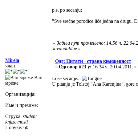
—————————————————
p.s. po secanju:
"Sve srećne porodice liče jedna na drugu. D
«
Задњи пут промењено: 14.56 ч. 22.04.2
lavandablue
»
Mirela
Одг: Цитати - страна књижевност
члан
«
Одговор #23 у:
16.34 ч. 20.04.2011. »
Ван
Lose secanje...
мреже
U pitanju je Tolstoj "Ana Karenjina", gore c
Организација:
Име и презиме:
Струка:
student
knjizevnosti
Поруке: 60