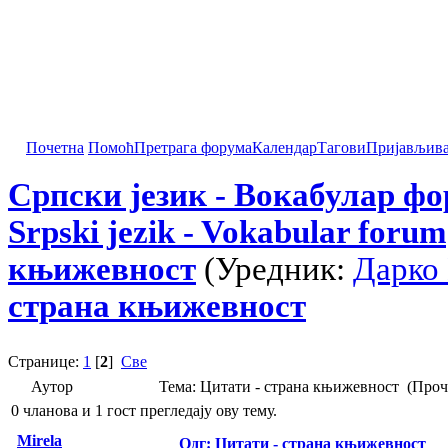
Почетна
Помоћ
Претрага форума
Календар
Тагови
Пријављив
Српски језик - Вокабулар ф
Srpski jezik - Vokabular forum
књижевност
(Уредник:
Дарко
страна књижевност
Странице:
1
[
2
]
Све
Аутор
Тема: Цитати - страна књижевност (Проч
0 чланова и 1 гост прегледају ову тему.
Mirela
Одг: Цитати - страна књижевност