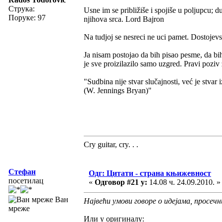
Струка:
Usne im se približiše i spojiše u poljupcu; 
Поруке: 97
njihova srca. Lord Bajron
Na tudjoj se nesreci ne uci pamet. Dostojevs
Ja nisam postojao da bih pisao pesme, da bih 
je sve proizilazilo samo uzgred. Pravi poziv
"Sudbina nije stvar slučajnosti, već je stvar i
(W. Jennings Bryan)"
Cry guitar, cry. . .
Стефан
Одг: Цитати - страна књижевност
посетилац
«
Одговор #21 у:
14.08 ч. 24.09.2010. »
Ван
Највећи умови говоре о идејама, просечн
мреже
Или у оригиналу: