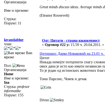
Организација:
Great minds discuss ideas. Average minds di
Име и презиме:
(Eleanor Roosevelt)
Струка:
Поруке: 11
lavandablue
Одг: Цитати - страна књижевност
члан
«
Одговор #22 у:
15.59 ч. 20.04.2011. »
Ван
Цитирано: Дарко Новаковић на 23.01 ч. 
мреже
Цитат
Никада немојте потценити снагу сложн
Пол:
ових дана је исто као имати независан 
Организација:
То је један од истинских животних благ
Home
Име и презиме:
Тони Парсонс, Човек и дечак
Ina
Струка:
profesor
informatike
Поруке: 155
Divno