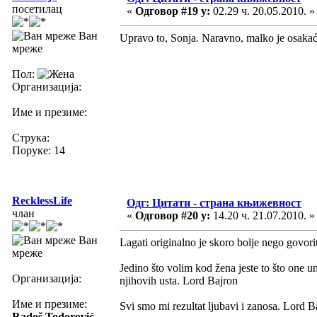
посетилац
«
Одговор #19 у:
02.29 ч. 20.05.2010. »
Ван
Upravo to, Sonja. Naravno, malko je osakać
мреже
Пол:
Организација:
Име и презиме:
Струка:
Поруке: 14
RecklessLife
Одг: Цитати - страна књижевност
члан
«
Одговор #20 у:
14.20 ч. 21.07.2010. »
Ван
Lagati originalno je skoro bolje nego govori
мреже
Jedino što volim kod žena jeste to što one um
Организација:
njihovih usta. Lord Bajron
Име и презиме:
Svi smo mi rezultat ljubavi i zanosa. Lord B
Radoš Todorović