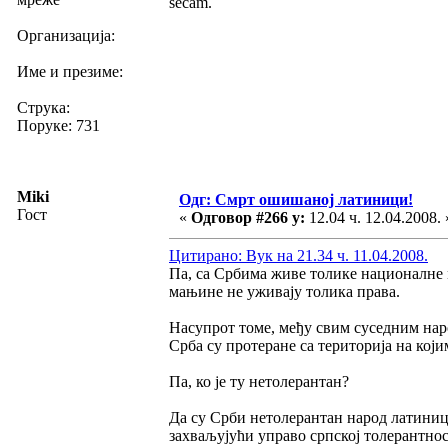
sećam.
Организација:
Име и презиме:
Струка:
Поруке: 731
Miki
Одг: Смрт ошишаној латиници!
Гост
«
Одговор #266 у:
12.04 ч. 12.04.2008. 
Цитирано: Вук на 21.34 ч. 11.04.2008.
Па, са Србима живе толике националне 
мањине не уживају толика права.
Насупрот томе, међу свим суседним нар
Срба су протеране са територија на кој
Па, ко је ту нетолерантан?
Да су Срби нетолерантан народ латиниц
захваљујући управо српској толерантност