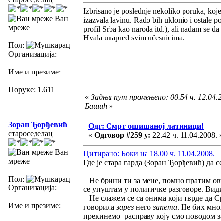
Izbrisano je poslednje nekoliko poruka, koje
Ван
izazvala lavinu. Rado bih uklonio i ostale p
мреже
profil Srba kao naroda itd.), ali nadam se da
Hvala unapred svim učesnicima.
Пол:
Организација:
Име и презиме:
Поруке: 1.611
«
Задњи пут промењено: 00.54 ч. 12.04.2
Башић
»
Зоран Ђорђевић
Одг: Смрт ошишаној латиници!
староседелац
«
Одговор #259 у:
22.42 ч. 11.04.2008. 
Ван
Цитирано: Боки на 18.00 ч. 11.04.2008.
мреже
Где је стара гарда (Зоран Ђорђевић) да
Пол:
Не брини ти за мене, помно пратим ову 
Организација:
се упуштам у политичке разговоре. Види
Не слажем се са онима који тврде да Ср
Име и презиме:
говорила
зарез
него
запета
. Не бих мно
прекинемо расправу коју смо поводом зар