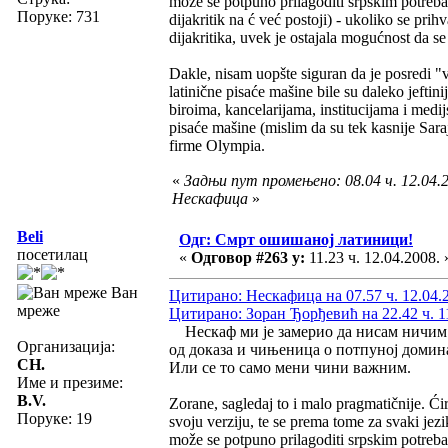
može se potpuno prilagoditi srpskim potreba
Поруке: 731
dijakritik na ć već postoji) - ukoliko se prih
dijakritika, uvek je ostajala mogućnost da s
Dakle, nisam uopšte siguran da je posredi "ve
latinične pisaće mašine bile su daleko jefti
biroima, kancelarijama, institucijama i medi
pisaće mašine (mislim da su tek kasnije Saraj
firme Olympia.
«
Задњи пут промењено: 08.04 ч. 12.04.2
Нескафица
»
Beli
Одг: Смрт ошишаној латиници!
посетилац
«
Одговор #263 у:
11.23 ч. 12.04.2008. 
Ван
Цитирано: Нескафица на 07.57 ч. 12.04.
мреже
Цитирано: Зоран Ђорђевић на 22.42 ч. 1
Нескаф ми је замерио да нисам ничим п
Организација:
од доказа и чињеница о потпуној домин
CH.
Или се то само мени чини важним.
Име и презиме:
B.V.
Zorane, sagledaj to i malo pragmatičnije. Ćir
Поруке: 19
svoju verziju, te se prema tome za svaki jez
može se potpuno prilagoditi srpskim potreba