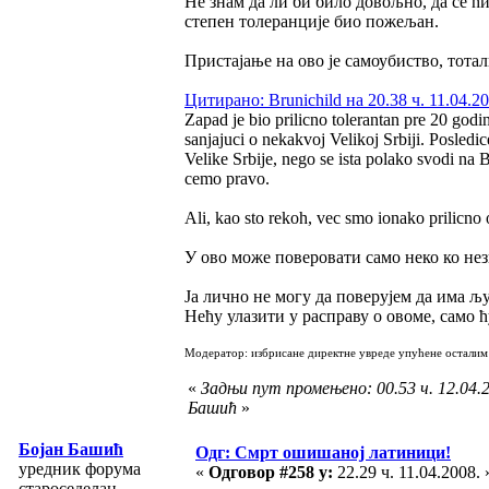
Не знам да ли би било довољно, да се 
степен толеранције био пожељан.
Пристајање на ово је самоубиство, тота
Цитирано: Brunichild на 20.38 ч. 11.04.20
Zapad je bio prilicno tolerantan pre 20 godi
sanjajuci o nekakvoj Velikoj Srbiji. Posledi
Velike Srbije, nego se ista polako svodi na
cemo pravo.
Ali, kao sto rekoh, vec smo ionako prilicno o
У ово може поверовати само неко ко нез
Ја лично не могу да поверујем да има љу
Нећу улазити у расправу о овоме, само
Модератор: избрисане директне увреде упућене осталим
«
Задњи пут промењено: 00.53 ч. 12.04.2
Башић
»
Бојан Башић
Одг: Смрт ошишаној латиници!
уредник форума
«
Одговор #258 у:
22.29 ч. 11.04.2008. 
староседелац