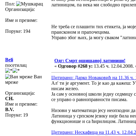
Пол:
латиницом, па нека ми слободно прилеп
Организација:
Име и презиме:
Не треба се плашити тих етикета, ја мо
Поруке: 194
праисконом и прапочецима.
Управо због њих, ја могу сваком "латин
Beli
Одг: Смрт ошишаној латиници!
посетилац
«
Одговор #268 у:
13.45 ч. 12.04.2008. 
Ван
Цитирано: Дарко Новаковић на 11.36 ч. 
мреже
Ал' ти је аргумент. То је као да кажеш
нисам желео.
Организација:
Ја сам у основној школи једну седмицу 
CH.
се управо о равноправности писама.
Име и презиме:
B.V.
Низови у математици јесу неопходни да 
Поруке: 19
Латиница у српском језику није била не
функционише и са ћирилицом. Латиница п
Цитирано: Нескафица на 11.43 ч. 12.04.