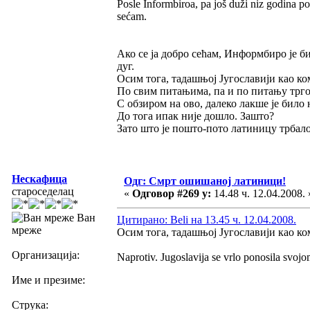
Posle Informbiroa, pa još duži niz godina p
sećam.
Ако се ја добро сећам, Информбиро је би
дуг.
Осим тога, тадашњој Југославији као ко
По свим питањима, па и по питању тргов
С обзиром на ово, далеко лакше је било
До тога ипак није дошло. Зашто?
Зато што је пошто-пото латиницу трбало
Нескафица
Одг: Смрт ошишаној латиници!
староседелац
«
Одговор #269 у:
14.48 ч. 12.04.2008. 
Ван
Цитирано: Beli на 13.45 ч. 12.04.2008.
мреже
Осим тога, тадашњој Југославији као ко
Организација:
Naprotiv. Jugoslavija se vrlo ponosila svo
Име и презиме:
Струка: