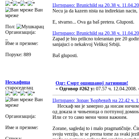
Цитирано: Brunichild на 20.38 ч. 11.04.20
Ван
Necu ja da kazem nista na indirektan nacin,
мреже
E, stvarno... Ova ga baš pretera. Gluposti.
Пол:
Организација:
Цитирано: Brunichild на 20.38 ч. 11.04.20
_
Zapad je bio prilicno tolerantan pre 20 godi
Име и презиме:
sanjajuci o nekakvoj Velikoj Srbiji.
Поруке: 889
Baš gluposti.
Нескафица
Одг: Смрт ошишаној латиници!
староседелац
«
Одговор #262 у:
07.57 ч. 12.04.2008. 
Ван
Цитирано: Зоран Ђорђевић на 22.42 ч. 1
мреже
Нескаф ми је замерио да нисам ничим п
од доказа и чињеница о потпуној домин
Организација:
Или се то само мени чини важним.
Име и презиме:
Zorane, sagledaj to i malo pragmatičnije. Ćir
svoju verziju, te se prema tome za svaki jez
Струка: