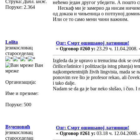
Струка:
Дипл. инж.
нећемо један другог убедити. А пошто с
Поруке: 2.364
Нескаф ми је замерио да нисам ничим п
од доказа и чињеница о потпуној домин
Или се то само мени чини важним.
Lolita
Одг: Смрт ошишаној латиници!
језикословац
«
Одговор #260 у:
23.29 ч. 11.04.2008. 
староседелац
Izgleda da je upravo u trenucima dok se ovde
Ван
ćirilice/latinice i politizacija istog pitanja)
мреже
najkompetentnijih živih lingvista, mada se
ponovim sve što je profesor rekao, ali čovek
Организација:
i tako dalje.
Nadam se da ga je bar neko slušao, i čuo. I
Име и презиме:
Поруке: 500
Вученовић
Одг: Смрт ошишаној латиници!
језикословац
«
Одговор #261 у:
03.18 ч. 12.04.2008. 
староседелац