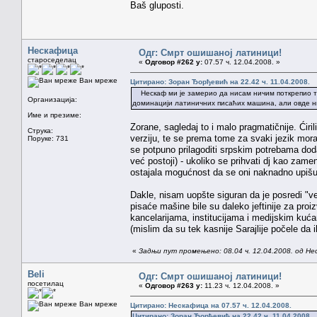
Baš gluposti.
Нескафица
Одг: Смрт ошишаној латиници!
староседелац
«
Одговор #262 у:
07.57 ч. 12.04.2008. »
Ван мреже
Цитирано: Зоран Ђорђевић на 22.42 ч. 11.04.2008.
Нескаф ми је замерио да нисам ничим поткрепио твр
Организација:
доминацији латиничних писаћих машина, али овде ни
Име и презиме:
Zorane, sagledaj to i malo pragmatičnije. Ćiril
Струка:
verziju, te se prema tome za svaki jezik mor
Поруке: 731
se potpuno prilagoditi srpskim potrebama dodat
već postoji) - ukoliko se prihvati dj kao zamen
ostajala mogućnost da se oni naknadno upišu 
Dakle, nisam uopšte siguran da je posredi "veli
pisaće mašine bile su daleko jeftinije za pro
kancelarijama, institucijama i medijskim kuć
(mislim da su tek kasnije Sarajlije počele da 
«
Задњи пут промењено: 08.04 ч. 12.04.2008. од Н
Beli
Одг: Смрт ошишаној латиници!
посетилац
«
Одговор #263 у:
11.23 ч. 12.04.2008. »
Ван мреже
Цитирано: Нескафица на 07.57 ч. 12.04.2008.
Цитирано: Зоран Ђорђевић на 22.42 ч. 11.04.2008.