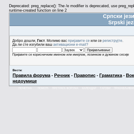
Deprecated: preg_replace(): The /e modifier is deprecated, use preg_re
runtime-created function on line 2
Српски јез
Srpski jez
Добро дошли,
Гост
. Молимо вас
пријавите се
или се
региструјте
.
Да ли сте изгубили ваш
активациони e-mail?
Пријавите се корисничким именом или имејлом, лозинком и дужином сесије
Вести
:
Правила форума
-
Речник
-
Правопис
-
Граматика
-
Вок
недоумице
ПОЧЕТНА
ПОМОЋ
ПРЕТРАГА ФОРУМА
КАЛЕНДАР
ТАГОВИ
ПРИЈАВЉИВА