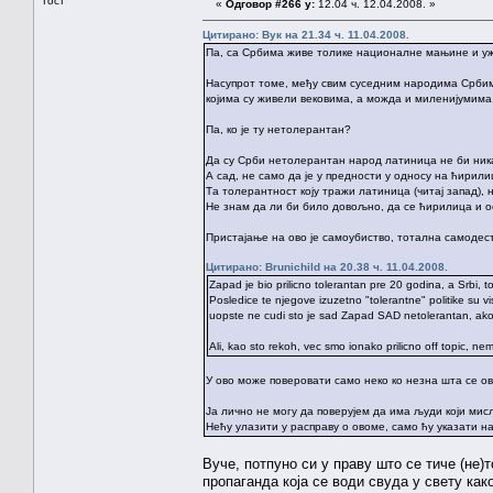
Гост
«
Одговор #266 у:
12.04 ч. 12.04.2008. »
Цитирано: Вук на 21.34 ч. 11.04.2008.
Па, са Србима живе толике националне мањине и ужи
Насупрот томе, међу свим суседним народима Србима
којима су живели вековима, а можда и миленијумима
Па, ко је ту нетолерантан?
Да су Срби нетолерантан народ латиница не би ник
А сад, не само да је у предности у односу на ћирили
Та толерантност коју тражи латиница (читај запад), 
Не знам да ли би било довољно, да се ћирилица и 
Пристајање на ово је самоубиство, тотална самодест
Цитирано: Brunichild на 20.38 ч. 11.04.2008.
Zapad je bio prilicno tolerantan pre 20 godina, a Srbi, t
Posledice te njegove izuzetno "tolerantne" politike su 
uopste ne cudi sto je sad Zapad SAD netolerantan, ak
Ali, kao sto rekoh, vec smo ionako prilicno off topic, nem
У ово може поверовати само неко ко незна шта се о
Ја лично не могу да поверујем да има људи који мисл
Нећу улазити у расправу о овоме, само ћу указати 
Вуче, потпуно си у праву што се тиче (не)
пропаганда која се води свуда у свету как