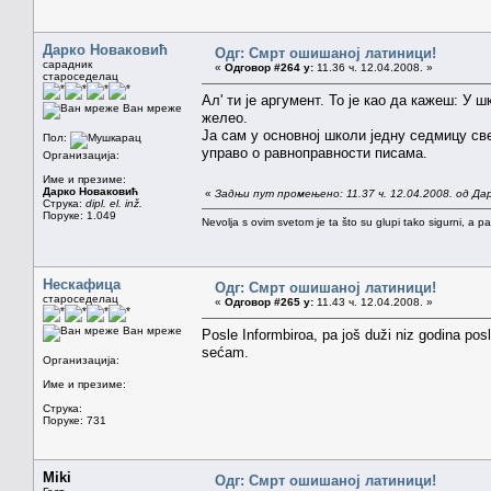
Дарко Новаковић
Одг: Смрт ошишаној латиници!
сарадник
«
Одговор #264 у:
11.36 ч. 12.04.2008. »
староседелац
Ал' ти је аргумент. То је као да кажеш: 
Ван мреже
желео.
Ја сам у основној школи једну седмицу св
Пол:
управо о равноправности писама.
Организација:
Име и презиме:
Дарко Новаковић
«
Задњи пут промењено: 11.37 ч. 12.04.2008. од Да
Струка:
dipl. el. inž.
Поруке: 1.049
Nevolja s ovim svetom je ta što su glupi tako sigurni, a 
Нескафица
Одг: Смрт ошишаној латиници!
староседелац
«
Одговор #265 у:
11.43 ч. 12.04.2008. »
Ван мреже
Posle Informbiroa, pa još duži niz godina pos
sećam.
Организација:
Име и презиме:
Струка:
Поруке: 731
Miki
Одг: Смрт ошишаној латиници!