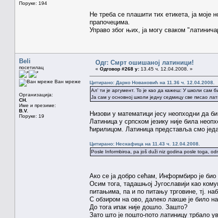
Поруке: 194
Не треба се плашити тих етикета, ја моје
прапочецима.
Управо због њих, ја могу сваком "латинича
Beli
Одг: Смрт ошишаној латиници!
посетилац
«
Одговор #268 у:
13.45 ч. 12.04.2008. »
Ван мреже
Цитирано: Дарко Новаковић на 11.36 ч. 12.04.2008.
Ал' ти је аргумент. То је као да кажеш: У школи са
Организација:
Ја сам у основној школи једну седмицу све писао ла
CH.
Име и презиме:
B.V.
Низови у математици јесу неопходни да би
Поруке: 19
Латиница у српском језику није била неопх
ћирилицом. Латиница представља смо један 
Цитирано: Нескафица на 11.43 ч. 12.04.2008.
Posle Informbiroa, pa još duži niz godina posle toga, o
Ако се ја добро сећам, Информбиро је био 1
Осим тога, тадашњој Југославији као комун
питањима, па и по питању трговине, тј. на
С обзиром на ово, далеко лакше је било н
До тога ипак није дошло. Зашто?
Зато што је пошто-пото латиницу трбало ув