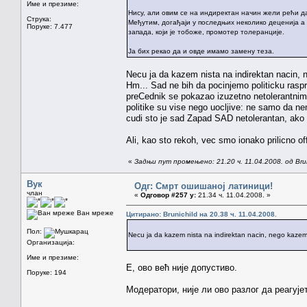
Име и презиме:
Нису, али овим се на индиректан начин жели рећи да
Струка:
Међутим, догађаји у последњих неколико деценија а 
Поруке: 7.477
запада, који је тобоже, промотер толеранције.
Ја бих рекао да и овде имамо замену теза.
Necu ja da kazem nista na indirektan nacin, 
Hm... Sad ne bih da pocinjemo politicku rasprav
preCednik se pokazao izuzetno netolerantnim, 
politike su vise nego uocljive: ne samo da n
cudi sto je sad Zapad SAD netolerantan, ako
Ali, kao sto rekoh, vec smo ionako prilicno of
«
Задњи пут промењено: 21.20 ч. 11.04.2008. од Brun
Вук
Одг: Смрт ошишаној латиници!
члан
«
Одговор #257 у:
21.34 ч. 11.04.2008. »
Ван мреже
Цитирано: Brunichild на 20.38 ч. 11.04.2008.
Пол:
Necu ja da kazem nista na indirektan nacin, nego kazem 
Организација:
Име и презиме:
Е, ово већ није допустиво.
Поруке: 194
Модератори, није ли ово разлог да реагује