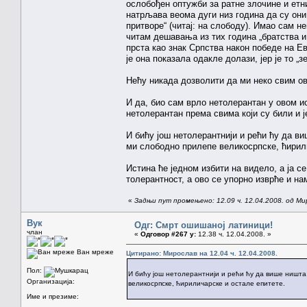
ослобођен оптужби за ратне злочине и етн
натрљава веома дуги низ година да су они
притворе“ (читај: на слободу). Имао сам н
читам дешавања из тих година „братства и
прста као знак Српства након победе на Ев
је она показала одакле долази, јер је то „
Нећу никада дозволити да ми неко свим ов
И да, био сам врло нетолерантан у овом и
нетолерантан према свима који су били и 
И бићу још нетолерантнији и рећи ћу да в
ми слободно прилепе великосрпске, ћирил
Истина ће једном избити на видело, а ја се
толерантност, а ово се упорно изврће и на
«
Задњи пут промењено: 12.09 ч. 12.04.2008. од Ми
Вук
Одг: Смрт ошишаној латиници!
члан
«
Одговор #267 у:
12.38 ч. 12.04.2008. »
Ван мреже
Цитирано: Мирослав на 12.04 ч. 12.04.2008.
Пол:
И бићу још нетолерантнији и рећи ћу да више ништа
Организација:
великосрпске, ћириличарске и остале епитете.
Име и презиме: