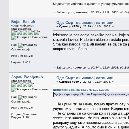
Модератор: избрисане директне увреде упућене о
«
Задњи пут промењено: 00.53 ч. 12.04.2008. од Бо
Бојан Башић
Одг: Смрт ошишаној латиници!
уредник форума
«
Одговор #258 у:
22.29 ч. 11.04.2008. »
староседелац
Izbrisano je poslednje nekoliko poruka, koje 
Ван мреже
izazvala lavinu. Rado bih uklonio i ostale por
Srba kao naroda itd.), ali nadam se da će za 
Пол:
unapred svim učesnicima.
Организација:
Име и презиме:
Поруке: 1.611
«
Задњи пут промењено: 00.54 ч. 12.04.2008. од Бо
Зоран Ђорђевић
Одг: Смрт ошишаној латиници!
староседелац
«
Одговор #259 у:
22.42 ч. 11.04.2008. »
Ван мреже
Цитирано: Боки на 18.00 ч. 11.04.2008.
Где је стара гарда (Зоран Ђорђевић) да се укључи у
Пол:
Организација:
Не брини ти за мене, помно пратим ову ра
Име и презиме:
упуштам у политичке разговоре. Видиш как
Не слажем се са онима који тврде да Срби
Струка:
Дипл. инж.
Поруке: 2.364
зарез
него
запета
. Не бих много око тога
расправу коју смо поводом зареза и запете
другог убедити. А пошто смо и он и ја дов