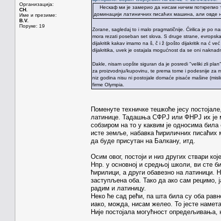
Организација:
Нескаф ми је замерио да нисам ничим поткрепио тв
CH.
доминацији латиничних писаћих машина, али овде н
Име и презиме:
B.V.
Поруке: 19
Zorane, sagledaj to i malo pragmatičnije. Ćirilica je po na
mora rezati poseban set slova. S druge strane, evropsk
dijakritik kakav imamo na š, č i ž (pošto dijakritik na ć v
dijakritika, uvek je ostajala mogućnost da se oni naknad
Dakle, nisam uopšte siguran da je posredi "veliki zli plan"
za proizvodnju/kupovinu, te prema tome i podesnije za m
niz godina nisu ni postojale domaće pisaće mašine (mislim
firme Olympia.
Поменуте техничке тешкоће јесу постојале
латинице. Тадашња СФРЈ или ФНРЈ их је мо
собзиром на то у каквим је односима била
исте земље, набавка ћириличних писаћих
да буде присутан на Балкану, итд.
Осим овог, постоји и низ других ствари кој
Нпр. у основној и средњој школи, ви сте б
ћирилици, а други обавезно на латиници. 
заступљена оба. Тако да ако сам рецимо, ј
радим и латиницу.
Неко ће сад рећи, па шта била су оба рав
иако, можда, нисам желео. То јесте намет
Није постојала могућност опредељивања, 