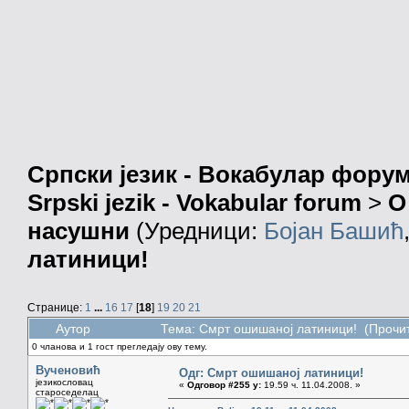
Српски језик - Вокабулар фору
Srpski jezik - Vokabular forum
>
О
насушни
(Уредници:
Бојан Башић
латиници!
Странице:
1
...
16
17
[
18
]
19
20
21
Аутор
Тема: Смрт ошишаној латиници! (Прочит
0 чланова и 1 гост прегледају ову тему.
Вученовић
Одг: Смрт ошишаној латиници!
језикословац
«
Одговор #255 у:
19.59 ч. 11.04.2008. »
староседелац