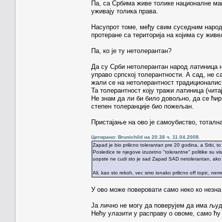
Па, са Србима живе толике националне ма
уживају толика права.
Насупрот томе, међу свим суседним народ
протеране са територија на којима су жив
Па, ко је ту нетолерантан?
Да су Срби нетолерантан народ латиница 
управо српској толерантности. А сад, не са
жали се на нетолерантност традиционалис
Та толерантност коју тражи латиница (чита
Не знам да ли би било довољно, да се ћи
степен толеранције био пожељан.
Пристајање на ово је самоубиство, тоталн
Цитирано: Brunichild на 20.38 ч. 11.04.2008.
Zapad je bio prilicno tolerantan pre 20 godina, a Srbi, to
Posledice te njegove izuzetno "tolerantne" politike su 
uopste ne cudi sto je sad Zapad SAD netolerantan, ako
Ali, kao sto rekoh, vec smo ionako prilicno off topic, nem
У ово може поверовати само неко ко незна
Ја лично не могу да поверујем да има људи
Нећу улазити у расправу о овоме, само ћ