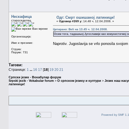
Нескафица
Одг: Смрт ошишаној латиници!
староседелац
«
Одговор #269 у:
14.48 ч. 12.04.2008. »
Ван мреже
Цитирано: Beli на 13.45 ч. 12.04.2008.
Осим тога, тадашњој Југославији као комунистичкој з
Организација:
Име и презиме:
Naprotiv. Jugoslavija se vrlo ponosila svojo
Струка:
Поруке: 731
Тагови:
Странице:
1
...
16
17
[
18
]
19
20
21
Српски језик - Вокабулар форум
Srpski jezik - Vokabular forum
>
О српском језику и култури
>
Језик наш нас
латиници!
Powered by SMF 1.