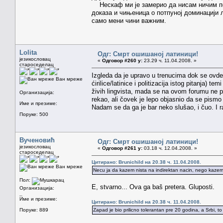
Нескаф ми је замерио да нисам ничим пот
доказа и чињеница о потпуној доминацији 
само мени чини важним.
Lolita
Одг: Смрт ошишаној латиници!
језикословац
«
Одговор #260 у:
23.29 ч. 11.04.2008. »
староседелац
Izgleda da je upravo u trenucima dok se ovde z
Ван мреже
ćirilice/latinice i politizacija istog pitanja)
živih lingvista, mada se na ovom forumu ne 
Организација:
rekao, ali čovek je lepo objasnio da se pismo 
Име и презиме:
Nadam se da ga je bar neko slušao, i čuo. I 
Поруке: 500
Вученовић
Одг: Смрт ошишаној латиници!
језикословац
«
Одговор #261 у:
03.18 ч. 12.04.2008. »
староседелац
Цитирано: Brunichild на 20.38 ч. 11.04.2008.
Ван мреже
Necu ja da kazem nista na indirektan nacin, nego kazem 
Пол:
E, stvarno... Ova ga baš pretera. Gluposti.
Организација:
_
Име и презиме:
Цитирано: Brunichild на 20.38 ч. 11.04.2008.
Поруке: 889
Zapad je bio prilicno tolerantan pre 20 godina, a Srbi, to