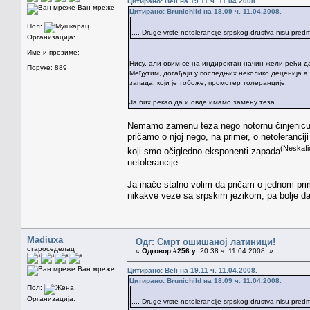
Цитирано: Beli на 19.11 ч. 11.04.2008.
Ван мреже
Цитирано: Brunichild на 18.09 ч. 11.04.2008.
Пол:
.... Druge vrste netolerancije srpskog drustva nisu pred
Организација:
_
Име и презиме:
Нису, али овим се на индиректан начин жели рећи да
Поруке: 889
Међутим, догађаји у последњих неколико деценија а 
запада, који је тобоже, промотер толеранције.
Ја бих рекао да и овде имамо замену теза.
Nemamo zamenu teza nego notornu činjenicu d
pričamo o njoj nego, na primer, o netoleranciji
(Neskafic
koji smo očigledno eksponenti zapada
netolerancije.
Ja inače stalno volim da pričam o jednom pr
nikakve veze sa srpskim jezikom, pa bolje d
Madiuxa
Одг: Смрт ошишаној латиници!
староседелац
«
Одговор #256 у:
20.38 ч. 11.04.2008. »
Ван мреже
Цитирано: Beli на 19.11 ч. 11.04.2008.
Цитирано: Brunichild на 18.09 ч. 11.04.2008.
Пол:
Организација:
.... Druge vrste netolerancije srpskog drustva nisu pred