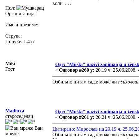
воли . . .
Пол:
Организација:
Име и презиме:
Струка:
Поруке: 1.457
Miki
Одг: "Muški" nazivi zanimanja u žens
Гост
«
Одговор #260 у:
20.19 ч. 25.06.2008. 
Озбиљно питам сада: може ли
психолош
Madiuxa
Одг: "Muški" nazivi zanimanja u žens
староседелац
«
Одговор #261 у:
20.21 ч. 25.06.2008. 
Ван
Цитирано: Мирослав на 20.19 ч. 25.06.2
мреже
Озбиљно питам сада: може ли
психолош