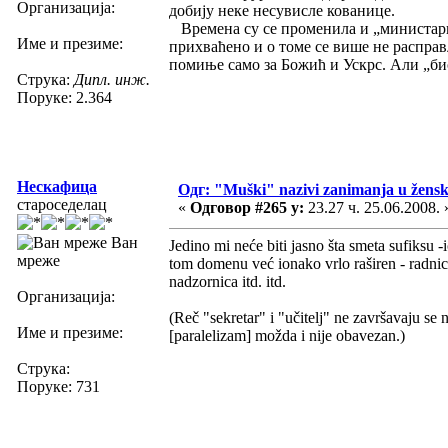
Организација:
добију неке несувисле кованице.
Времена су се променила и „министарка“
Име и презиме:
прихваћено и о томе се више не расправ
помиње само за Божић и Ускрс. Али „био
Струка:
Дипл. инж.
Поруке: 2.364
Нескафица
Одг: "Muški" nazivi zanimanja u žens
староседелац
«
Одговор #265 у:
23.27 ч. 25.06.2008. 
Ван
Jedino mi neće biti jasno šta smeta sufiksu -
мреже
tom domenu već ionako vrlo raširen - radnica,
nadzornica itd. itd.
Организација:
(Reč "sekretar" i "učitelj" ne završavaju se n
Име и презиме:
[paralelizam] možda i nije obavezan.)
Струка:
Поруке: 731