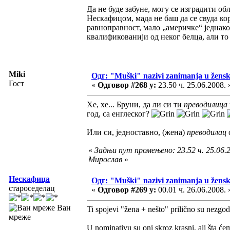
Да не буде забуне, могу се изградити обл
Нескафицом, мада не баш да се свуда к
равноправност, мало „америчке“ једнакос
квалификованији од неког белца, али то
Miki
Одг: "Muški" nazivi zanimanja u žens
Гост
«
Одговор #268 у:
23.50 ч. 25.06.2008. 
Хе, хе... Бруни, да ли си ти
преводилица
год, са енглеског?
Или си, једноставно, (жена)
преводилац
«
Задњи пут промењено: 23.52 ч. 25.06.2
Мирослав
»
Нескафица
Одг: "Muški" nazivi zanimanja u žens
староседелац
«
Одговор #269 у:
00.01 ч. 26.06.2008. 
Ван
Ti spojevi "žena + nešto" prilično su nezgod
мреже
U nominativu su oni skroz krasni, ali šta ć