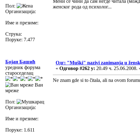
Мени се чини да сам негде читала (можд
Пол:
женског рода од психолог...
Организација:
Име и презиме:
Струка:
Поруке: 7.477
Бојан Башић
Одг: "Muški" nazivi zanimanja u žens
уредник форума
«
Одговор #262 у:
20.49 ч. 25.06.2008. 
староседелац
Ne znam gde si to čitala, ali na ovom foru
Ван
мреже
Пол:
Организација:
Име и презиме:
Поруке: 1.611