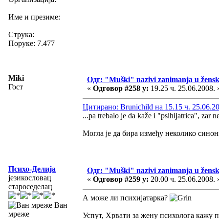
Име и презиме:
Струка:
Поруке: 7.477
Miki
Одг: "Muški" nazivi zanimanja u žens
Гост
«
Одговор #258 у:
19.25 ч. 25.06.2008. 
Цитирано: Brunichild на 15.15 ч. 25.06.2
...pa trebalo je da kaže i "psihijatrica", zar 
Могла је да бира између неколико сино
Психо-Делија
Одг: "Muški" nazivi zanimanja u žens
језикословац
«
Одговор #259 у:
20.00 ч. 25.06.2008. 
староседелац
А може ли психијатарка?
Ван
мреже
Успут, Хрвати за жену психолога кажу п