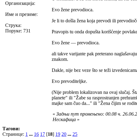
Организација:
Evo žene prevodioca.
Име и презиме:
Je li to došla žena koja prevodi ili prevodi
Струка:
Поруке: 731
Pravopis tu onda dopušta korišćenje povlake
Evo žene — prevodioca.
ali takve varijante pak preterano naglašava
znakom.
Dakle, nije bez veze što se teži izvedenicam
Evo prevoditeljke.
(Nije problem lokalizovan na ovaj slučaj. Š
planete" ili "Žabe su rasprostranjen prehra
majke sam čuo da..." ili "Žena čijim se rodite
«
Задњи пут промењено: 00.08 ч. 26.06.2
Нескафица
»
Тагови:
Странице:
1
...
16
17
[
18
]
19
20
...
25