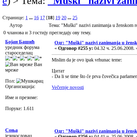
e
) > Тема:
"Muški" nazivi zan
Странице:
1
...
16
17
[
18
]
19
20
...
25
Аутор
Тема: "Muški" nazivi zanimanja u ženskom
0 чланова и 3 гостију прегледају ову тему.
Бојан Башић
Одг: "Muški" nazivi zanimanja u žens
уредник форума
«
Одговор #255 у:
04.32 ч. 25.06.2008. 
староседелац
Mislim da je ovo ipak vrhunac teme:
Ван
мреже
Цитат
- Da li se time što će prva čovečica parlamen
Пол:
Организација:
Večernje novosti
Име и презиме:
Поруке: 1.611
Соња
Одг: "Muški" nazivi zanimanja u žens
језикословац
«
Одговор #256 у:
04.41 ч. 25.06.2008. 