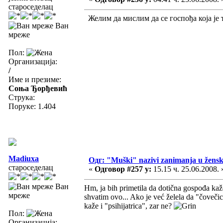
староседелац
Желим да мислим да се госпођа која је
Ван
мреже
Пол:
Организација:
/
Име и презиме:
Соња Ђорђевић
Струка:
Поруке: 1.404
Madiuxa
Одг: "Muški" nazivi zanimanja u žens
староседелац
«
Одговор #257 у:
15.15 ч. 25.06.2008. 
Ван
Hm, ja bih primetila da dotična gospođa kaže
мреже
shvatim ovo... Ako je već želela da "čoveči
kaže i "psihijatrica", zar ne?
Пол:
Организација: