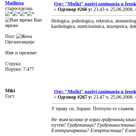
Madiuxa
Одг: "Muški" nazivi zanimanja u žens
староседелац
«
Одговор #266 у:
23.43 ч. 25.06.2008. 
Ван
filologica, psihologica, rektorica, stomatologi
мреже
kardiologica, nutricionistica, inzenjerica, dek
Пол:
Организација:
Име и презиме:
Струка:
Поруке: 7.477
Miki
Одг: "Muški" nazivi zanimanja u žens
Гост
«
Одговор #267 у:
23.47 ч. 25.06.2008. 
У праву си, Зоране. Потпуно се слажем.
Не знам колико је израз
грађевинац
књиже
путем?
Грађевиница? Грађевинисткиња?
Електричаркиња? Елекртистица? Еле