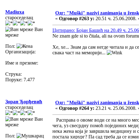
Madiuxa
Одг: "Muški" nazivi zanimanja u žens
староседелац
«
Одговор #263 у:
20.51 ч. 25.06.2008. 
Ван
Цитирано: Бојан Башић на 20.49 ч. 25.06
мреже
Ne znam gde si to čitala, ali na ovom foru
Пол:
Хе, хе... Знам да сам негде читала и да
Организација:
свака част на меморији...
Име и презиме:
Струка:
Поруке: 7.477
Зоран Ђорђевић
Одг: "Muški" nazivi zanimanja u žens
староседелац
«
Одговор #264 у:
23.21 ч. 25.06.2008. 
Ван
Расправа о овоме води се на много мест
мреже
чега, уз свесрдну помоћ појединих меди
нека жена која је завршила медицину и 
Пол:
постала хирург? Па сад треба да се измиш