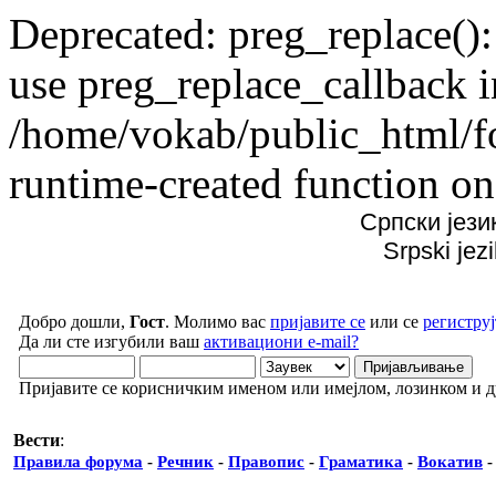
Deprecated: preg_replace():
use preg_replace_callback i
/home/vokab/public_html/f
runtime-created function on
Српски јези
Srpski jez
Добро дошли,
Гост
. Молимо вас
пријавите се
или се
региструј
Да ли сте изгубили ваш
активациони e-mail?
Пријавите се корисничким именом или имејлом, лозинком и 
Вести
:
Правила форума
-
Речник
-
Правопис
-
Граматика
-
Вокатив