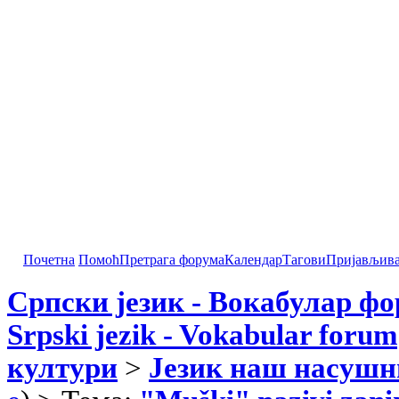
Почетна
Помоћ
Претрага форума
Календар
Тагови
Пријављив
Српски језик - Вокабулар ф
Srpski jezik - Vokabular forum
култури
>
Језик наш насушн