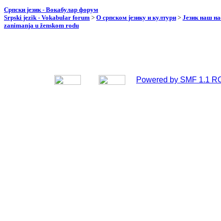
Српски језик - Вокабулар форум
Srpski jezik - Vokabular forum
>
О српском језику и култури
>
Језик наш н
zanimanja u ženskom rodu
Powered by SMF 1.1 R