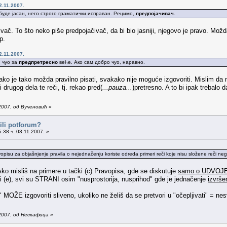
2.11.2007.
буде јасан, него строго граматички исправан. Рецимо,
предпојачивач
.
ivač. To što neko piše predpojačivač, da bi bio jasniji, njegovo je pravo. Možd
p.
2.11.2007.
, чуо за
предпретресно
веће. Ако сам добро чуо, наравно.
 ako je tako možda pravilno pisati, svakako nije moguće izgovoriti. Mislim da 
drugog dela te reči, tj. rekao pred(
...pauza...
)pretresno. A to bi ipak trebalo
2007. од Вученовић
»
ili potforum?
.38 ч. 03.11.2007. »
vopisu za objašnjenje pravila o nejednačenju koriste odreda primeri reči koje nisu složene reči neg
 Ako misliš na primere u tački (c) Pravopisa, gde se diskutuje
samo o UDVO
 i (e), svi su STRANI osim "nusprostorija, nusprihod" gde je jednačenje
izvrše
" MOŽE izgovoriti sliveno, ukoliko ne želiš da se pretvori u "očepljivati" = nesvr
2007. од Нескафица
»