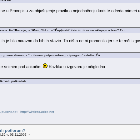
refiksal.
 se u Pravopisu za objašnjenje pravila o nejednačenju koriste odreda primeri r
iksala: Po
TK
ozarje, ra
SP
on, i
SH
od, o
TČ
epljivati? Zato što ti se ne uklapaju u tezu? Ccc.
ih je bilo naravno da bih ih stavio. To ništa ne bi promenilo jer se te reči izgo
izgovara sliveno, a "potforum, potprocedura, potprogram" odelito. Čik.
se snimim pad aokačim
Razlika u izgovoru je očigledna.
tkovati, potkradati...
upurovic.net
-
http://wireless.uzice.net
ili potforum?
.32 ч. 03.11.2007. »