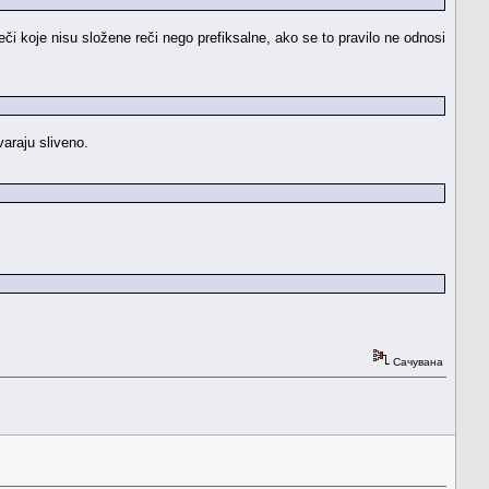
eči koje nisu složene reči nego prefiksalne, ako se to pravilo ne odnosi
varaju sliveno.
Сачувана