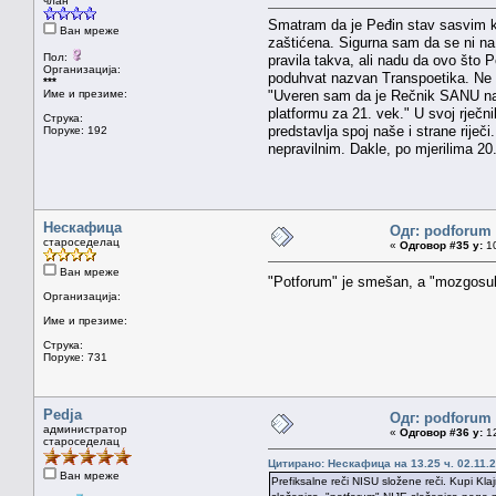
члан
Smatram da je Peđin stav sasvim kor
Ван мреже
zaštićena. Sigurna sam da se ni na
Пол:
pravila takva, ali nadu da ovo što P
Организација:
poduhvat nazvan Transpoetika. Ne bih
***
Име и презиме:
"Uveren sam da je Rečnik SANU najv
platformu za 21. vek." U svoj rječni
Струка:
predstavlja spoj naše i strane rije
Поруке: 192
nepravilnim. Dakle, po mjerilima 20. 
Нескафица
Одг: podforum 
староседелац
«
Одговор #35 у:
10
Ван мреже
"Potforum" je smešan, a "mozgosu
Организација:
Име и презиме:
Струка:
Поруке: 731
Pedja
Одг: podforum 
администратор
«
Одговор #36 у:
12
староседелац
Цитирано: Нескафица на 13.25 ч. 02.11.2
Ван мреже
Prefiksalne reči NISU složene reči. Kupi Kla