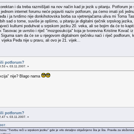
ektan i da treba razmišljati na nov način kad je jezik u pitanju. Potforum je 
 jednom internet forumu neće pojaviti naziv potforum, pa ćemo imati još jedn
eđa i ja tvrdimo nije donkihotovska borba sa vjetrenjačama uliva mi Toma Tasov
 sad o tome, suviše je opširno, u pitanju je digitalni rječnik srpskog jezika, a
eći kulturni poduhvat u srpskom jeziku 20. veka, ali se bojim da će to kapit
k Tasovac je uvrstio i riječ "mozgosukcija" koja je tvorevina Kristine Kovač iz
či. Sigurna sam da će se u njegovom digitalnom rječniku naći i riječ podforum,
vijeka Peđa nije u pravu, ali ovo je 21. vijek...
ili potforum?
.53 ч. 03.11.2007. »
kcija" nije? Blago nama
ili potforum?
.47 ч. 03.11.2007. »
007.
jnovu "Tvorbu reči u srpskom jeziku" gde je vrlo detaljno objašnjeno šta je šta. Pravila za složeni