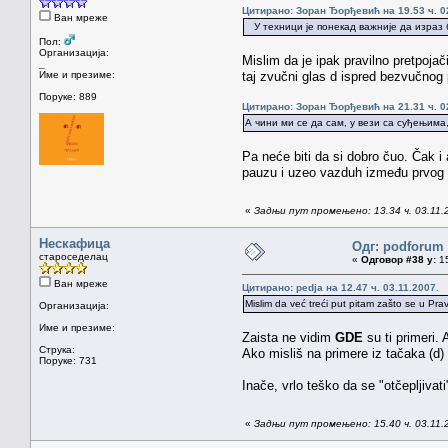
Цитирано: Зоран Ђорђевић на 19.53 ч. 0
Ван мреже
У техници је понекад важније да израз 
Пол:
Организација:
Mislim da je ipak pravilno pretpojač
_
Име и презиме:
taj zvučni glas d ispred bezvučnog 
Поруке: 889
Цитирано: Зоран Ђорђевић на 21.31 ч. 0
А чини ми се да сам, у вези са суђењима
Pa neće biti da si dobro čuo. Čak i
pauzu i uzeo vazduh između prvog i 
«
Задњи пут промењено: 13.34 ч. 03.11.
Нескафица
Одг: podforum 
староседелац
«
Одговор #38 у:
15
Ван мреже
Цитирано: pedja на 12.47 ч. 03.11.2007.
Mislim da već treći put pitam zašto se u Pra
Организација:
Име и презиме:
Zaista ne vidim
GDE
su ti primeri.
Струка:
Ako misliš na primere iz tačaka (d)
Поруке: 731
Inače, vrlo teško da se "otčepljivati
«
Задњи пут промењено: 15.40 ч. 03.11.