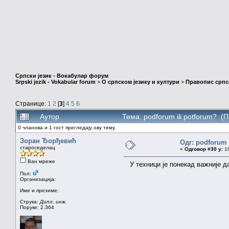
Српски језик - Вокабулар форум
Srpski jezik - Vokabular forum
>
О српском језику и култури
>
Правопис српск
Странице:
1
2
[
3
]
4
5
6
Аутор
Тема: podforum ili potforum? (
0 чланова и 1 гост прегледају ову тему.
Зоран Ђорђевић
Одг: podforum 
староседелац
«
Одговор #30 у:
19
Ван мреже
У техници је понекад важније да
Пол:
Организација:
Име и презиме:
Струка:
Дипл. инж.
Поруке: 2.364