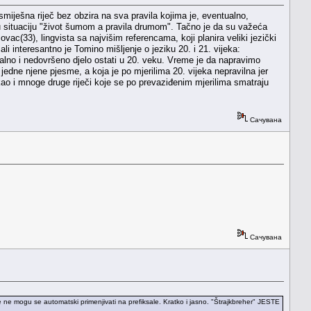
smiješna riječ bez obzira na sva pravila kojima je, eventualno,
u situaciju "život šumom a pravila drumom". Tačno je da su važeća
ac(33), lingvista sa najvišim referencama, koji planira veliki jezički
li interesantno je Tomino mišljenje o jeziku 20. i 21. vijeka:
alno i nedovršeno djelo ostati u 20. veku. Vreme je da napravimo
 jedne njene pjesme, a koja je po mjerilima 20. vijeka nepravilna jer
 kao i mnoge druge riječi koje se po prevaziđenim mjerilima smatraju
Сачувана
Сачувана
ce ne mogu se automatski primenjivati na prefiksale. Kratko i jasno. "Štrajkbreher" JESTE