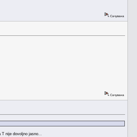
Сачувана
Сачувана
T nije dovoljno jasno...