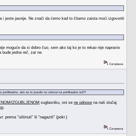
a i jeste jasnije. Ne znači da ćemo kad to čitamo zaista moći izgovoriti
nije moguće da si dobro čuo, sem ako taj ko je to rekao nije napravio
 da bude
jedna reč
, zar ne.
Сачувана
o prefiksalne, ako se to pravilo ne odnosi na prefiksalne reči?
JENOM/IZGUBLJENOM
suglasniku, oni se
ne odnose
na naš slučaj.
no
.
. prema "uštinuti" ili "nagaziti" (pokr.)
Сачувана