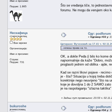
Име и презиме:
Što se vređanja tiče, to jednostavn
Поруке: 1.865
forumu. Ne mogu da verujem oko kakv
Нескафица
Одг: podforum 
староседелац
«
Одговор #33 у:
23
Ван мреже
Цитирано: Вученовић на 17.41 ч. 02.11.2
...немаш права на то.
Организација:
Име и презиме:
OK, a dokle Peđa (i bilo ko kome du
Струка:
najnormalnije da kaže "Dobro, možd
Поруке: 731
proglasiti jednim od oblika - ajde, 
Kad se razni likovi pojave - recimo 
je - šta? Situacija u kojoj treba d
korektnije nego neuvijeno "što na 
koje je dovoljna 1 do 2 SAMO zato š
je na raspolaganju "izlazna taktika
«
Задњи пут промењено: 23.53 ч. 02.11.
bukuroshe
Одг: podforum 
језикословац
«
Одговор #34 у:
10