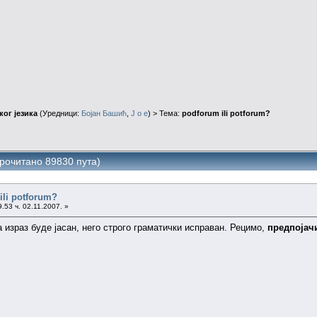
ог језика
(Уредници:
Бојан Башић
,
J o e
) > Тема:
podforum ili potforum?
Прочитано 89830 пута)
ili potforum?
.53 ч. 02.11.2007. »
 израз буде јасан, него строго граматички исправан. Рецимо,
предпојач