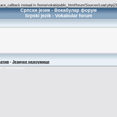
place_callback instead in /home/vokab/public_html/forum/Sources/Load.php(216
Српски језик - Вокабулар форум
Srpski jezik - Vokabular forum
атив
-
Језичке недоумице
ЊЕ
РЕГИСТРАЦИЈА