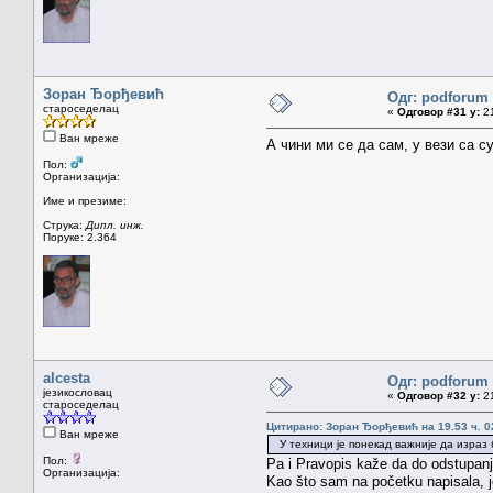
Зоран Ђорђевић
Одг: podforum 
староседелац
«
Одговор #31 у:
21
Ван мреже
А чини ми се да сам, у вези са 
Пол:
Организација:
Име и презиме:
Струка:
Дипл. инж.
Поруке: 2.364
alcesta
Одг: podforum 
језикословац
«
Одговор #32 у:
21
староседелац
Цитирано: Зоран Ђорђевић на 19.53 ч. 0
Ван мреже
У техници је понекад важније да израз 
Пол:
Pa i Pravopis kaže da do odstupanja
Организација:
Kao što sam na početku napisala, j