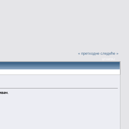
« претходне
следеће »
ШТАМПАЈ
ивач
.