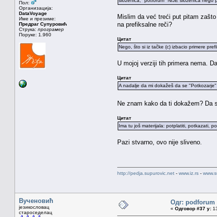
složenica, "potforum" NIJE složenica nego p
Пол:
Организација:
DataVoyage
Mislim da već treći put pitam zašto
Име и презиме:
na prefiksalne reči?
Предраг Супуровић
Струка:
програмер
Поруке: 1.960
Цитат
Nego, što si iz tačke (c) izbacio primere pref
U mojoj verziji tih primera nema. Da 
Цитат
A nadalje da mi dokažeš da se "Potkozarje" 
Ne znam kako da ti dokažem? Da 
Цитат
Ima tu još materijala: potplatiti, potkazati, po
Pazi stvarno, ovo nije sliveno.
http://pedja.supurovic.net
-
www.iz.rs
-
www.s
Вученовић
Одг: podforum 
језикословац
«
Одговор #37 у:
13
староседелац