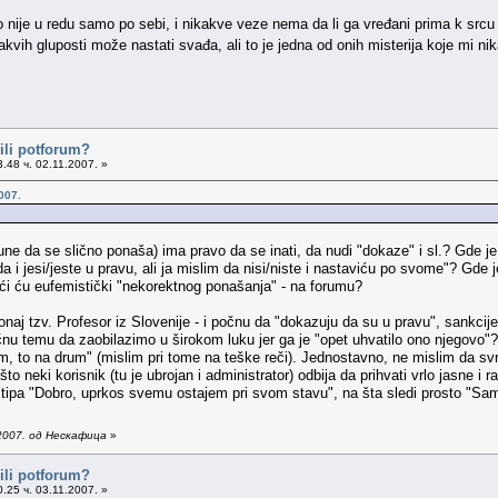
o nije u redu samo po sebi, i nikakve veze nema da li ga vređani prima k srcu 
ih gluposti može nastati svađa, ali to je jedna od onih misterija koje mi nik
ili potforum?
.48 ч. 02.11.2007. »
007.
ne da se slično ponaša) ima pravo da se inati, da nudi "dokaze" i sl.? Gde je 
a i jesi/jeste u pravu, ali ja mislim da nisi/niste i nastaviću po svome"? G
reći ću eufemistički "nekorektnog ponašanja" - na forumu?
onaj tzv. Profesor iz Slovenije - i počnu da "dokazuju da su u pravu", sankcije
otičnu temu da zaobilazimo u širokom luku jer ga je "opet uhvatilo ono njegov
um, to na drum" (mislim pri tome na teške reči). Jednostavno, ne mislim da 
to neki korisnik (tu je ubrojan i administrator) odbija da prihvati vrlo jasne 
" tipa "Dobro, uprkos svemu ostajem pri svom stavu", na šta sledi prosto "Sa
2007. од Нескафица
»
ili potforum?
.25 ч. 03.11.2007. »