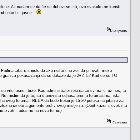
ili ne. Ali nadam se da će se duhovi smiriti, ovo svakako ne koristi
ad neće biti jasne...
Сачувана
Peđina crta, u smislu da ako nešto i ne želi da prihvati, može
de je granica pokušavanja da se dokaže da je 2+2=5? Kad će se TO
 su vrlo jasne i brze. Kad administrator reši da će svima ići uz nos, to
o"? Ne mislim da je to, sa stanovišta odnosa prema forumašima, išta
svrha ovog foruma TREBA da bude trošenje 15-20 poruka na pitanje za
i razložno iznete argumente protiv svog mišljenja. (Opet kažem, uvek mu
mo izvoli" i odosmo na novu temu.)
Сачувана