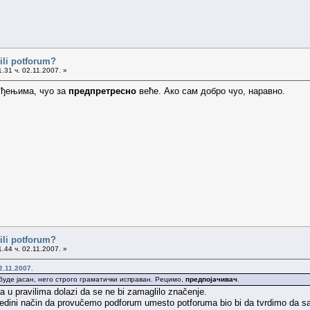
ili potforum?
.31 ч. 02.11.2007. »
суђењима, чуо за
предпретресно
веће. Ако сам добро чуо, наравно.
ili potforum?
.44 ч. 02.11.2007. »
2.11.2007.
буде јасан, него строго граматички исправан. Рецимо,
предпојачивач
.
 u pravilima dolazi da se ne bi zamaglilo značenje.
edini način da provučemo podforum umesto potforuma bio bi da tvrdimo da sa 