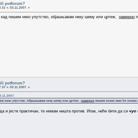
ili potforum?
.31 ч. 03.11.2007. »
ли кад пишем неко упутство, објашњавам неку шему или цртеж,
намерно
п
ili potforum?
.37 ч. 03.11.2007. »
3.11.2007.
ишем неко упутство, објашњавам неку шему или цртеж,
намерно
пишем онако како ће онима к
да и јесте практичан, те немам ништа против. Ипак, неће бити да си
чуо