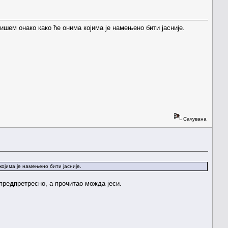
ишем онако како ће онима којима је намењено бити јасније.
Сачувана
ојима је намењено бити јасније.
пре
д
претресно, а прочитао можда јеси.