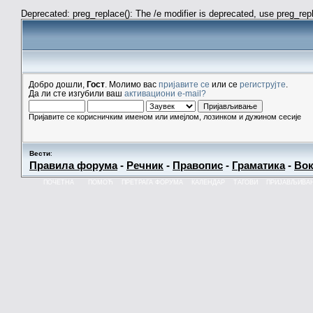
Deprecated: preg_replace(): The /e modifier is deprecated, use preg_re
Добро дошли,
Гост
. Молимо вас
пријавите се
или се
региструјте
.
Да ли сте изгубили ваш
активациони e-mail?
Пријавите се корисничким именом или имејлом, лозинком и дужином сесије
Вести
:
Правила форума
-
Речник
-
Правопис
-
Граматика
-
Вок
ПОЧЕТНА
ПОМОЋ
ПРЕТРАГА ФОРУМА
КАЛЕНДАР
ТАГОВИ
ПРИЈАВЉИВА