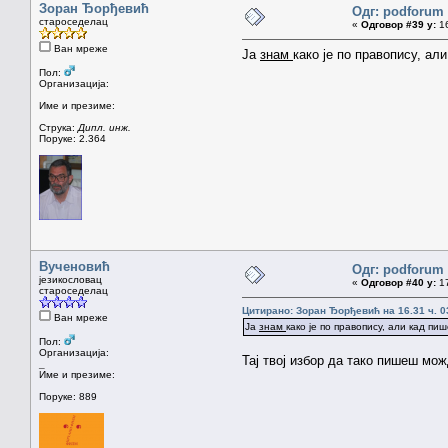
Зоран Ђорђевић
Одг: podforum 
староседелац
«
Одговор #39 у:
16
Ван мреже
Ја
знам
како је по правопису, а
Пол:
Организација:
Име и презиме:
Струка:
Дипл. инж.
Поруке: 2.364
Вученовић
Одг: podforum 
језикословац
«
Одговор #40 у:
17
староседелац
Цитирано: Зоран Ђорђевић на 16.31 ч. 0
Ван мреже
Ја
знам
како је по правопису, али кад п
Пол:
Организација:
Тај твој избор да тако пишеш мож
_
Име и презиме:
Поруке: 889