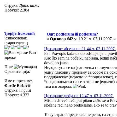
Струка:
Дипл. инж.
Поруке: 2.364
Ђорђе Божовић
Одг: podforum ili potforum?
језикословац
«
Одговор #42 у:
19.21 ч. 03.11.2007. »
староседелац
Цитирано: alcesta на 21.44 ч. 02.11.2007.
Ван
Pa i Pravopis kaže da do odstupanja u pravil
мреже
Kao što sam na početku napisala, jedini na
dovoljno jasno...
Пол:
Не, одступа се од једначења по звучнос
Организација:
једну гласовну промену за собом па ос
поддијалекат (нејасно је *подијалекат),
Име и презиме:
*поздипломски па се зато и не једначи) 
Đorđe Božović
тим изговором.
Струка:
lingvist
Поруке: 4.322
Цитирано: pedja на 12.47 ч. 03.11.2007.
Mislim da već treći put pitam zašto se u Pra
složene reči nego prefiksalne, ako se to prav
То су стране префиксалне речи, са стра