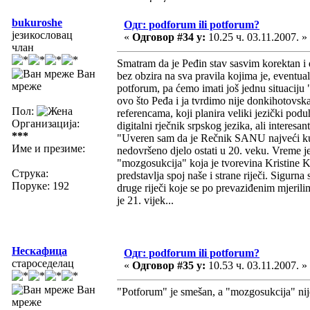
bukuroshe
Одг: podforum ili potforum?
језикословац
«
Одговор #34 у:
10.25 ч. 03.11.2007. »
члан
Smatram da je Peđin stav sasvim korektan i da
Ван
bez obzira na sva pravila kojima je, eventua
мреже
potforum, pa ćemo imati još jednu situaciju
ovo što Peđa i ja tvrdimo nije donkihotovsk
Пол:
referencama, koji planira veliki jezički pod
Организација:
digitalni rječnik srpskog jezika, ali interesa
***
"Uveren sam da je Rečnik SANU najveći kultu
Име и презиме:
nedovršeno djelo ostati u 20. veku. Vreme je
"mozgosukcija" koja je tvorevina Kristine Ko
Струка:
predstavlja spoj naše i strane riječi. Sigur
Поруке: 192
druge riječi koje se po prevaziđenim mjerili
je 21. vijek...
Нескафица
Одг: podforum ili potforum?
староседелац
«
Одговор #35 у:
10.53 ч. 03.11.2007. »
Ван
"Potforum" je smešan, a "mozgosukcija" n
мреже