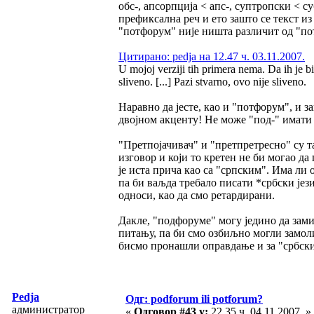
обс-, апсорпција < апс-, суптропски < су
префиксална реч и ето зашто се текст и
"потфорум" није ништа различит од "по
Цитирано: pedja на 12.47 ч. 03.11.2007.
U mojoj verziji tih primera nema. Da ih je bi
sliveno. [...] Pazi stvarno, ovo nije sliveno.
Наравно да јесте, као и "потфорум", и з
двојном акценту! Не може "под-" имати 
"Претпојачивач" и "претпретресно" су 
изговор и који то кретен не би могао да
је иста прича као са "српским". Има ли о
па би ваљда требало писати *србски јез
односи, као да смо ретардирани.
Дакле, "подфоруме" могу једино да зами
питању, па би смо озбиљно могли замоли
бисмо пронашли оправдање и за "србск
Pedja
Одг: podforum ili potforum?
администратор
«
Одговор #43 у:
22.35 ч. 04.11.2007. »