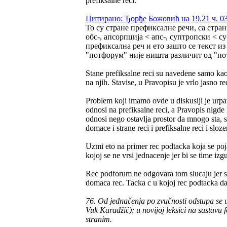
prefiksalne reci.
Цитирано: Ђорђе Божовић на 19.21 ч. 03
То су стране префиксалне речи, са стра
обс-, апсорпција < апс-, суптропски < су
префиксална реч и ето зашто се текст и
"потфорум" није ништа различит од "по
Stane prefiksalne reci su navedene samo kao
na njih. Stavise, u Pravopisu je vrlo jasno 
Problem koji imamo ovde u diskusiji je urpavo
odnosi na prefiksalne reci, a Pravopis nigde 
odnosi nego ostavlja prostor da mnogo sta, s
domace i strane reci i prefiksalne reci i slo
Uzmi eto na primer rec podtacka koja se poj
kojoj se ne vrsi jednacenje jer bi se time izg
Rec podforum ne odgovara tom slucaju jer se
domaca rec. Tacka c u kojoj rec podtacka da
76. Od jednačenja po zvučnosti odstupa se ug
Vuk Karadžić); u novijoj leksici na sastavu
stranim.