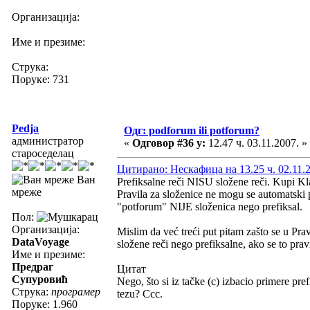
Организација:
Име и презиме:
Струка:
Поруке: 731
Pedja
Одг: podforum ili potforum?
администратор
«
Одговор #36 у:
12.47 ч. 03.11.2007. »
староседелац
Цитирано: Нескафица на 13.25 ч. 02.11.
Ван
Prefiksalne reči NISU složene reči. Kupi Kla
мреже
Pravila za složenice ne mogu se automatski p
"potforum" NIJE složenica nego prefiksal.
Пол:
Организација:
Mislim da već treći put pitam zašto se u Pra
DataVoyage
složene reči nego prefiksalne, ako se to prav
Име и презиме:
Предраг
Цитат
Супуровић
Nego, što si iz tačke (c) izbacio primere pref
Струка:
програмер
tezu? Ccc.
Поруке: 1.960