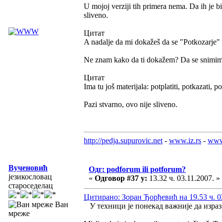
U mojoj verziji tih primera nema. Da ih je bi
sliveno.
Цитат
A nadalje da mi dokažeš da se "Potkozarje" 
Ne znam kako da ti dokažem? Da se snimi
Цитат
Ima tu još materijala: potplatiti, potkazati, po
Pazi stvarno, ovo nije sliveno.
http://pedja.supurovic.net
-
www.iz.rs
-
www
Вученовић
Одг: podforum ili potforum?
језикословац
«
Одговор #37 у:
13.32 ч. 03.11.2007. »
староседелац
Цитирано: Зоран Ђорђевић на 19.53 ч. 0
Ван
У техници је понекад важније да израз 
мреже