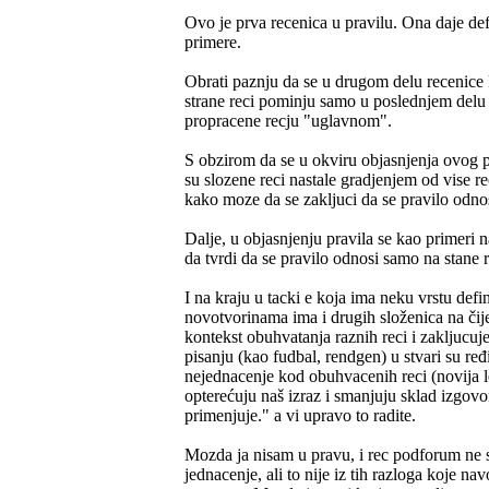
Ovo je prva recenica u pravilu. Ona daje defin
primere.
Obrati paznju da se u drugom delu recenice 
strane reci pominju samo u poslednjem delu r
propracene recju "uglavnom".
S obzirom da se u okviru objasnjenja ovog 
su slozene reci nastale gradjenjem od vise re
kako moze da se zakljuci da se pravilo odnos
Dalje, u objasnjenju pravila se kao primeri 
da tvrdi da se pravilo odnosi samo na stane r
I na kraju u tacki e koja ima neku vrstu defi
novotvorinama ima i drugih složenica na čije
kontekst obuhvatanja raznih reci i zakljucuj
pisanju (kao fudbal, rendgen) u stvari su ređ
nejednacenje kod obuhvacenih reci (novija le
opterećuju naš izraz i smanjuju sklad izgovor
primenjuje." a vi upravo to radite.
Mozda ja nisam u pravu, i rec podforum ne s
jednacenje, ali to nije iz tih razloga koje na