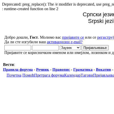
Deprecated: preg_replace(): The /e modifier is deprecated, use preg
: runtime-created function on line 2
Српски јези
Srpski jez
Добро дошли,
Гост
. Молимо вас
пријавите се
или се
региструј
Да ли сте изгубили ваш
активациони e-mail?
Пријавите се корисничким именом или имејлом, лозинком и 
Вести
:
Правила форума
-
Речник
-
Правопис
-
Граматика
-
Вокатив
Почетна
Помоћ
Претрага форума
Календар
Тагови
Пријављив