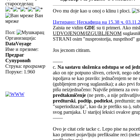
староседелац
Ovo mu doje kao u onoj o klinu i ploci.
Ван
мреже
Цитирано: Нескафица на 15.38 ч. 03.11.
Zaista ne vidim
GDE
su ti primeri. Ako misl
Пол:
UDVOJENOM/IZGUBLJENOM
suglasni
Организација:
STRANI osim "nusprostorija, nusprihod" gd
DataVoyage
Име и презиме:
Jos jecnom citiram.
Предраг
Супуровић
——
Струка:
програмер
c.
Na sastavu složenica odstupa se od jedn
Поруке: 1.960
ako on nje potpuno sliven, celovit, nego od
ispoljava se kao pravilo: jednačenjem se ne 
(gubljenjem prvog suglasnika); a ako prvi fo
pišu neizjednačeno: Najviše primera za ovo 
predtakmičenje
(ne prett-, a nije prihvatl
predturski
,
podtip
,
podtekst
, predturnir; 
"superiodizacija", kao da je prefiks su-), su
svog parnjaka. U starijoj leksici ovakve gru
——
Ovo je citat cele tacke c. Lepo pise na poce
kao primeri pojavljuju prefiksalne reci (nek