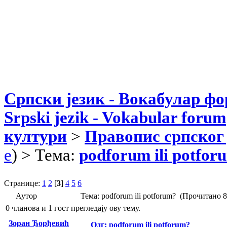
Српски језик - Вокабулар ф
Srpski jezik - Vokabular forum
култури
>
Правопис српског 
e
) > Тема:
podforum ili potfor
Странице:
1
2
[
3
]
4
5
6
Аутор
Тема: podforum ili potforum? (Прочитано 
0 чланова и 1 гост прегледају ову тему.
Зоран Ђорђевић
Одг: podforum ili potforum?