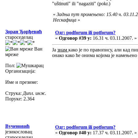
"uštinuti" ili "nagaziti" (pokr.)
«
Задњи пут промењено: 15.40 ч. 03.11.2
Нескафица
»
Зоран Ђорђевић
Одг: podforum ili potforum?
староседелац
«
Одговор #39 у:
16.31 ч. 03.11.2007. »
Ван
Ја
знам
како је по правопису, али кад 
мреже
онако како ће онима којима је намењено 
Пол:
Организација:
Име и презиме:
Струка:
Дипл. инж.
Поруке: 2.364
Вученовић
Одг: podforum ili potforum?
језикословац
«
Одговор #40 у:
17.37 ч. 03.11.2007. »
староседелац