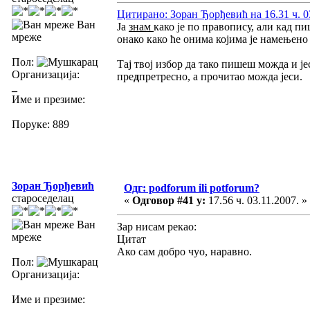
Цитирано: Зоран Ђорђевић на 16.31 ч. 0
Ван
Ја
знам
како је по правопису, али кад 
мреже
онако како ће онима којима је намењено 
Пол:
Тај твој избор да тако пишеш можда и ј
Организација:
пре
д
претресно, а прочитао можда јеси.
_
Име и презиме:
Поруке: 889
Зоран Ђорђевић
Одг: podforum ili potforum?
староседелац
«
Одговор #41 у:
17.56 ч. 03.11.2007. »
Ван
Зар нисам рекао:
мреже
Цитат
Ако сам добро чуо, наравно.
Пол:
Организација:
Име и презиме: