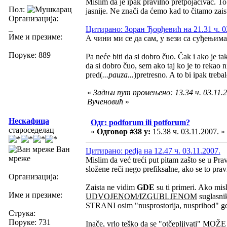
Mislim da je ipak pravilno pretpojačivač. To 
Пол:
jasnije. Ne znači da ćemo kad to čitamo zais
Организација:
_
Цитирано: Зоран Ђорђевић на 21.31 ч. 0
Име и презиме:
А чини ми се да сам, у вези са суђењима
Поруке: 889
Pa neće biti da si dobro čuo. Čak i ako je t
da si dobro čuo, sem ako taj ko je to rekao 
pred(
...pauza...
)pretresno. A to bi ipak treb
«
Задњи пут промењено: 13.34 ч. 03.11.2
Вученовић
»
Нескафица
Одг: podforum ili potforum?
староседелац
«
Одговор #38 у:
15.38 ч. 03.11.2007. »
Ван
Цитирано: pedja на 12.47 ч. 03.11.2007.
мреже
Mislim da već treći put pitam zašto se u Pra
složene reči nego prefiksalne, ako se to prav
Организација:
Zaista ne vidim
GDE
su ti primeri. Ako misl
Име и презиме:
UDVOJENOM/IZGUBLJENOM
suglasni
STRANI osim "nusprostorija, nusprihod" gd
Струка:
Поруке: 731
Inače, vrlo teško da se "otčepljivati" MOŽE i