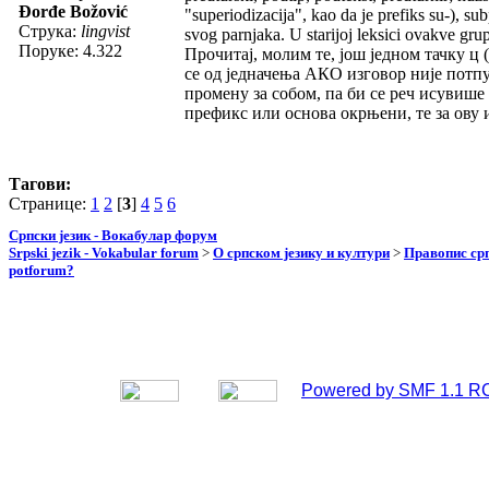
Đorđe Božović
"superiodizacija", kao da je prefiks su-), su
Струка:
lingvist
svog parnjaka. U starijoj leksici ovakve gru
Поруке: 4.322
Прочитај, молим те, још једном тачку ц 
се од једначења АКО изговор није потпу
промену за собом, па би се реч исувише
префикс или основа окрњени, те за ову
Тагови:
Странице:
1
2
[
3
]
4
5
6
Српски језик - Вокабулар форум
Srpski jezik - Vokabular forum
>
О српском језику и култури
>
Правопис срп
potforum?
Powered by SMF 1.1 R