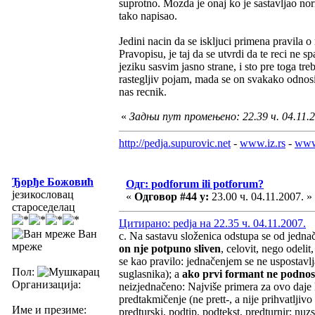
suprotno. Mozda je onaj ko je sastavljao norm
tako napisao.
Jedini nacin da se iskljuci primena pravila
Pravopisu, je taj da se utvrdi da te reci ne s
jeziku sasvim jasno strane, i sto pre toga treb
rastegljiv pojam, mada se on svakako odnosi 
nas recnik.
«
Задњи пут промењено: 22.39 ч. 04.11.2
http://pedja.supurovic.net
-
www.iz.rs
-
www
Ђорђе Божовић
Одг: podforum ili potforum?
језикословац
«
Одговор #44 у:
23.00 ч. 04.11.2007. »
староседелац
Цитирано: pedja на 22.35 ч. 04.11.2007.
Ван
c. Na sastavu složenica odstupa se od jednač
мреже
on nje potpuno sliven
, celovit, nego odeli
se kao pravilo: jednačenjem se ne uspostavl
Пол:
suglasnika); a
ako prvi formant ne podnos
Организација:
neizjednačeno: Najviše primera za ovo daje 
predtakmičenje (ne prett-, a nije prihvatlji
Име и презиме:
predturski, podtip, podtekst, predturnir; nuz