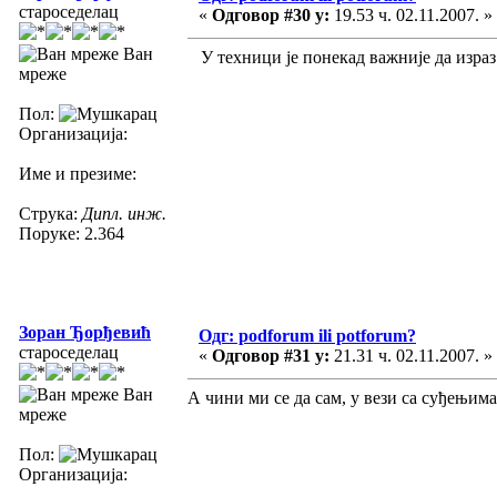
староседелац
«
Одговор #30 у:
19.53 ч. 02.11.2007. »
Ван
У техници је понекад важније да израз 
мреже
Пол:
Организација:
Име и презиме:
Струка:
Дипл. инж.
Поруке: 2.364
Зоран Ђорђевић
Одг: podforum ili potforum?
староседелац
«
Одговор #31 у:
21.31 ч. 02.11.2007. »
Ван
А чини ми се да сам, у вези са суђењима
мреже
Пол:
Организација: