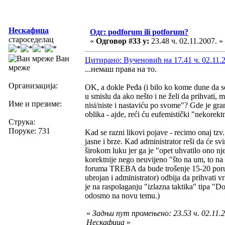
Нескафица
Одг: podforum ili potforum?
староседелац
«
Одговор #33 у:
23.48 ч. 02.11.2007. »
Ван
Цитирано: Вученовић на 17.41 ч. 02.11.
мреже
...немаш права на то.
Организација:
OK, a dokle Peđa (i bilo ko kome dune da se 
u smislu da ako nešto i ne želi da prihvati, 
Име и презиме:
nisi/niste i nastaviću po svome"? Gde je gr
oblika - ajde, reći ću eufemistički "nekore
Струка:
Поруке: 731
Kad se razni likovi pojave - recimo onaj tzv
jasne i brze. Kad administrator reši da će svi
širokom luku jer ga je "opet uhvatilo ono n
korektnije nego neuvijeno "što na um, to na
foruma TREBA da bude trošenje 15-20 poruka
ubrojan i administrator) odbija da prihvati 
je na raspolaganju "izlazna taktika" tipa "D
odosmo na novu temu.)
«
Задњи пут промењено: 23.53 ч. 02.11.2
Нескафица
»