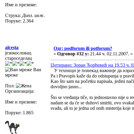
Име и презиме:
Струка:
Дипл. инж.
Поруке: 2.364
alcesta
Одг: podforum ili potforum?
језикословац
«
Одговор #32 у:
21.44 ч. 02.11.2007. »
староседелац
Цитирано: Зоран Ђорђевић на 19.53 ч. 0
Ван
У техници је понекад важније да израз 
мреже
Pa i Pravopis kaže da do odstupanja u pravil
Kao što sam na početku napisala, jedini na
Пол:
dovoljno jasno...
Организација:
Što se vređanja tiče, to jednostavno nije u r
Име и презиме:
nadam se da će se duhovi smiriti, ovo svak
svađa, ali to je jedna od onih misterija koje 
Поруке: 1.865