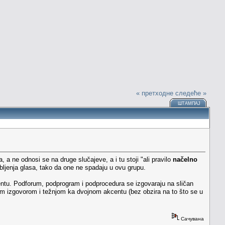
« претходне
следеће »
ШТАМПАЈ
 a ne odnosi se na druge slučajeve, a i tu stoji "ali pravilo
načelno
ljenja glasa, tako da one ne spadaju u ovu grupu.
tu. Podforum, podprogram i podprocedura se izgovaraju na sličan
enim izgovorom i težnjom ka dvojnom akcentu (bez obzira na to što se u
Сачувана