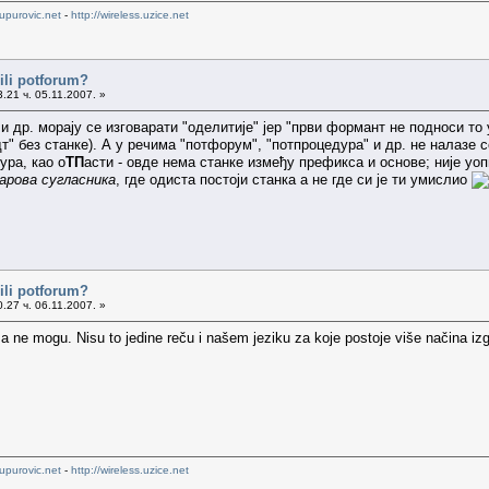
upurovic.net
-
http://wireless.uzice.net
ili potforum?
.21 ч. 05.11.2007. »
и др. морају се изговарати "оделитије" јер "први формант не подноси т
дт" без станке). А у речима "потфорум", "потпроцедура" и др. не налазе 
ура, као о
ТП
асти - овде нема станке између префикса и основе; није уоп
арова сугласника
, где одиста постоји станка а не где си је ти умислио
ili potforum?
.27 ч. 06.11.2007. »
Ja ne mogu. Nisu to jedine reču i našem jeziku za koje postoje više načina izg
upurovic.net
-
http://wireless.uzice.net