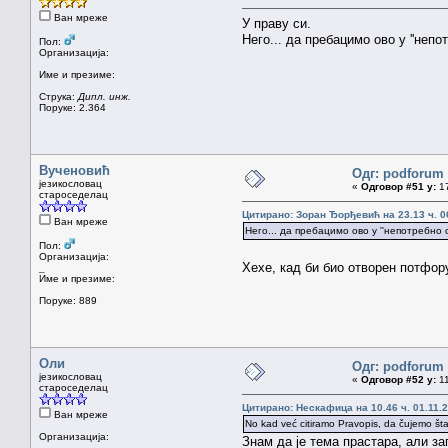
Ван мреже
У праву си.
Него... да пребацимо ово у ''непо
Пол:
Организација:
Име и презиме:
Струка:
Дипл. инж.
Поруке: 2.364
Вученовић
Одг: podforum 
језикословац
«
Одговор #51 у:
17
староседелац
Цитирано: Зоран Ђорђевић на 23.13 ч. 0
Ван мреже
Него... да пребацимо ово у ''непотребно
Пол:
Организација:
Хехе, кад би био отворен потфор
_
Име и презиме:
Поруке: 889
Оли
Одг: podforum 
језикословац
«
Одговор #52 у:
11
староседелац
Цитирано: Нескафица на 10.46 ч. 01.11.2
Ван мреже
No kad već citiramo Pravopis, da čujemo šta
Организација:
Знам да је тема прастара, али за