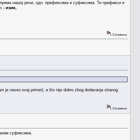
према нашој речи, одн. префиксима и суфиксима. Ти префикси и
 - изам,
Сачувана
am je naveo ovaj primer), a što nije dobro zbog dodavanja stranog
Сачувана
траним суфиксима.