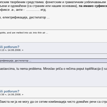
рпским творбеним средствима: фонетским и граматичким уобличавањем 
мљени и одомаћени (са страним или нашим основама),
па имамо суфиксе:
иксе .а-, анти - .............. итд.
 електрификација, дестилатор ...
rits, and are melted into air, into thin air ...
ili potforum?
.13 ч. 14.06.2008. »
ификација, дестилатор ...
nastavcima, tu nema problema. Miroslav priča o rečima poput
toplifikacija
(i s
ili potforum?
.56 ч. 14.06.2008. »
 Заиста ни ја не могу да се сетим комбинација чисто домаћих речи са с