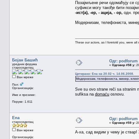
Позајмљене речи одомаћују се с
суфикси могу такође бити позај
-ист(а), -ер, - ација, - ор,
одн. преф
Модернизам, телефониста, минер,
These our actors, as I foretold you, were all spi
Бојан Башић
Одг: podforum 
уредник форума
«
Одговор #58 у:
20
староседелац
Цитирано: Ena на 20.02 ч. 14.06.2008.
Ван мреже
Модернизам, телефониста, минер, електр
Пол:
Организација:
Sve su ovo strane reči sa stranim 
sufiksa na
domaću
osnovu.
Име и презиме:
Поруке: 1.611
Ena
Одг: podforum 
староседелац
«
Одговор #59 у:
20
Ван мреже
А-ха, сад видим у чему је ствар!
Организација: