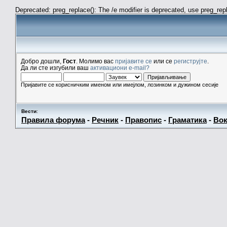
Deprecated: preg_replace(): The /e modifier is deprecated, use preg_re
Добро дошли,
Гост
. Молимо вас
пријавите се
или се
региструјте
.
Да ли сте изгубили ваш
активациони e-mail?
Пријавите се корисничким именом или имејлом, лозинком и дужином сесије
Вести
:
Правила форума
-
Речник
-
Правопис
-
Граматика
-
Вок