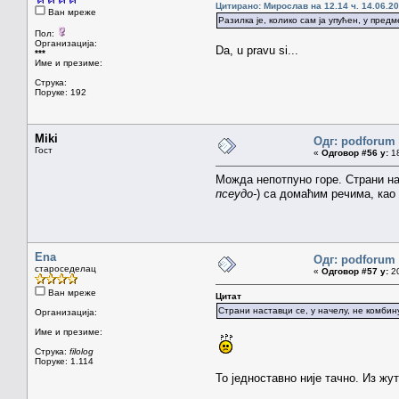
Цитирано: Мирослав на 12.14 ч. 14.06.20
Ван мреже
Разилка је, колико сам ја упућен, у пре
Пол:
Организација:
Da, u pravu si...
***
Име и презиме:
Струка:
Поруке: 192
Miki
Одг: podforum 
Гост
«
Одговор #56 у:
18
Можда непотпуно горе. Страни на
псеудо-
) са домаћим речима, као
Ena
Одг: podforum 
староседелац
«
Одговор #57 у:
20
Ван мреже
Цитат
Страни наставци се, у начелу, не комби
Организација:
Име и презиме:
Струка:
filolog
Поруке: 1.114
То једноставно није тачно. Из жу