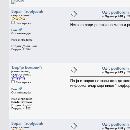
Зоран Ђорђевић
Одг: podforum 
староседелац
«
Одговор #48 у:
20
Ван мреже
Неко ко ради релативно мало и р
Пол:
Организација:
Име и презиме:
Струка:
Дипл. инж.
Поруке: 2.364
Ђорђе Божовић
Одг: podforum 
језикословац
«
Одговор #49 у:
22
староседелац
Па ја стварно не знам шта да каж
Ван мреже
информатичар који пише "подфо
Пол:
Организација:
Име и презиме:
Đorđe Božović
Струка:
lingvist
Поруке: 4.322
Зоран Ђорђевић
Одг: podforum 
староседелац
«
Одговор #50 у:
23