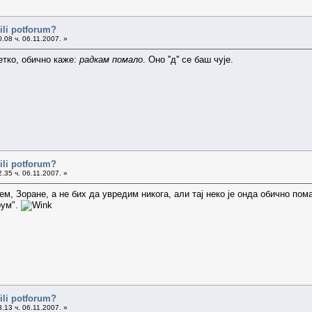
ili potforum?
.08 ч. 06.11.2007. »
етко, обично каже:
радкам помало
. Оно ''д'' се баш чује.
ili potforum?
.35 ч. 06.11.2007. »
ем, Зоране, а не бих да увредим никога, али тај неко је онда обично пом
рум".
ili potforum?
.13 ч. 06.11.2007. »