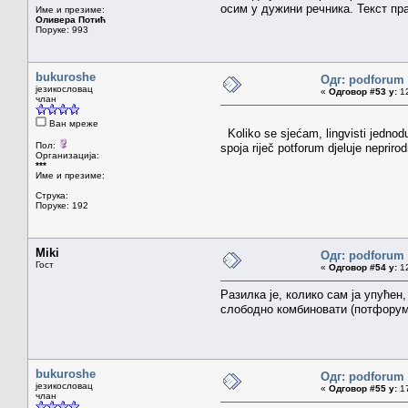
осим у дужини речника. Текст пра
Име и презиме:
Оливера Потић
Поруке: 993
bukuroshe
Одг: podforum 
језикословац
«
Одговор #53 у:
12
члан
Ван мреже
Koliko se sjećam, lingvisti jednoduš
Пол:
spoja riječ potforum djeluje neprirod
Организација:
***
Име и презиме:
Струка:
Поруке: 192
Miki
Одг: podforum 
Гост
«
Одговор #54 у:
12
Разилка је, колико сам ја упуће
слободно комбиновати (потфорум
bukuroshe
Одг: podforum 
језикословац
«
Одговор #55 у:
17
члан