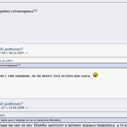
требно ситничарење''?
ili potforum?
.04 ч. 08.11.2007. »
6.11.2007.
 ситничарење''?
ум с тим називом, не би много тога остало ван њега.
ili potforum?
.37 ч. 14.06.2008. »
007.
 kaže puno izdanje (a ne to skraćeno školsko):
паде ми ово за око: Између школског и великог издања правописа, а то ј