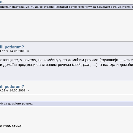
08.
дмецима и наставцима, тј. да се страни наставци ретко комбинују са домаћим речима (топ
ili potforum?
.55 ч. 14.06.2008. »
ставци се, у начелу, не комбинују са домаћим речима (едукација —
школ
 и домаћи предмеци са страним речима (
под-
,
раз-
, ...), а ваљда и домаћ
ili potforum?
.02 ч. 14.06.2008. »
нују са домаћим речима
те граматике: