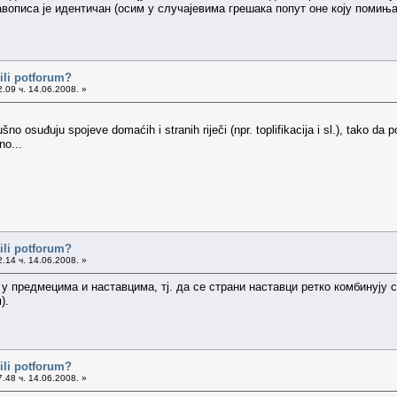
вописа је идентичан (осим у случајевима грешака попут оне коју помиња
ili potforum?
.09 ч. 14.06.2008. »
no osuđuju spojeve domaćih i stranih riječi (npr. toplifikacija i sl.), tako da
no...
ili potforum?
.14 ч. 14.06.2008. »
н, у предмецима и наставцима, тј. да се страни наставци ретко комбинуј
).
ili potforum?
.48 ч. 14.06.2008. »