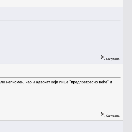
Сачувана
ало неписмен, као и адвокат који пише "предпретресно веће" и
Сачувана