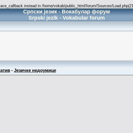
place_callback instead in /home/vokab/public_html/forum/Sources/Load.php(216
Српски језик - Вокабулар форум
Srpski jezik - Vokabular forum
атив
-
Језичке недоумице