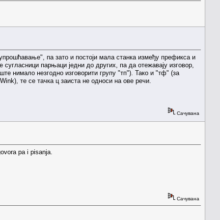
о упрошћавање", па зато и постоји мала станка између префикса и
се сугласници парњаци једни до других, па да отежавају изговор,
ште нимало незгодно изговорити групу "тп"). Тако и "тф" (за
), те се тачка ц заиста не односи на ове речи.
Сачувана
ovora pa i pisanja.
Сачувана