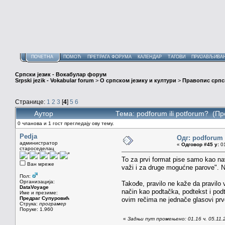
ПОЧЕТНА
ПОМОЋ
ПРЕТРАГА ФОРУМА
КАЛЕНДАР
ТАГОВИ
ПРИЈАВЉИВА
Српски језик - Вокабулар форум
Srpski jezik - Vokabular forum
>
О српском језику и култури
>
Правопис српск
Странице:
1
2
3
[
4
]
5
6
Аутор
Тема: podforum ili potforum? (П
0 чланова и 1 гост прегледају ову тему.
Pedja
Одг: podforum 
администратор
«
Одговор #45 у:
01
староседелац
To za prvi format pise samo kao navo
Ван мреже
važi i za druge mogućne parove". N
Пол:
Организација:
Takođe, pravilo ne kaže da pravilo 
DataVoyage
način kao podtačka, podtekst i podt
Име и презиме:
Предраг Супуровић
ovim rečima ne jednače glasovi prve
Струка:
програмер
Поруке: 1.960
«
Задњи пут промењено: 01.16 ч. 05.11.2