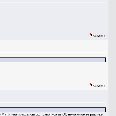
Сачувана
Сачувана
е Матичина пракса још од правописа из 60, нема никакве разлике