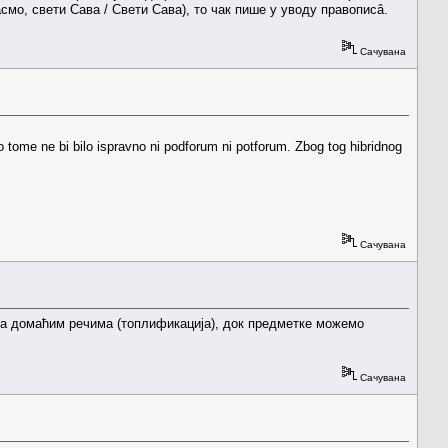
смо, свети Сава / Свети Сава), то чак пише у уводу правописâ.
Сачувана
 po tome ne bi bilo ispravno ni podforum ni potforum. Zbog tog hibridnog
Сачувана
у са домаћим речима (топлификација), док предметке можемо
Сачувана