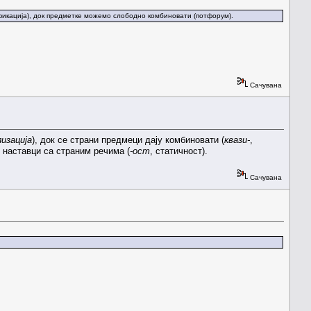
лификација), док предметке можемо слободно комбиновати (потфорум).
Сачувана
изација
), док се страни предмеци дају комбиновати (
квази-
,
и наставци са страним речима (
-ост
, статичност).
Сачувана