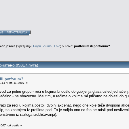
ЊЕ
РЕГИСТРАЦИЈА
ог језика
(Уредници:
Бојан Башић
,
J o e
) > Тема:
podforum ili potforum?
рочитано 89817 пута)
ili potforum?
.14 ч. 05.11.2007. »
d za jednu grupu - reči u kojima bi došlo do gubljenja glasa usled jednačenja,
ačelno - ne obavezno. Meutim, u rečima o kojima mi pričamo ne dolazi do gub
važi za reči u kojima postoji dvojni akcenat, nego one koje
teže
dvojnom akcen
ip, sa zastojem iz prefiksa pod. To je valjda ono na šta se misli pod nesliv
nstveno iz razloga izobličavanja).
007. од pedja
»