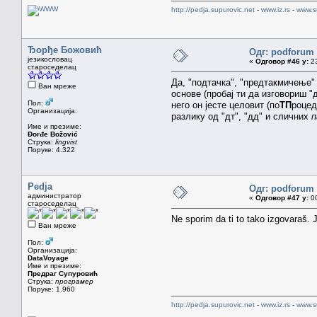
http://pedja.supurovic.net
-
www.iz.rs
-
www.s
Ђорђе Божовић
Одг: podforum 
језикословац
«
Одговор #46 у:
23
староседелац
Да, "подтачка", "предтакмичење" 
Ван мреже
основе (пробај ти да изговориш "
Пол:
него он јесте целовит (по
ТП
роцед
Организација:
разлику од "дт", "дд" и сличних
п
Име и презиме:
Đorđe Božović
Струка:
lingvist
Поруке: 4.322
Pedja
Одг: podforum 
администратор
«
Одговор #47 у:
00
староседелац
Ne sporim da ti to tako izgovaraš. 
Ван мреже
Пол:
Организација:
DataVoyage
Име и презиме:
Предраг Супуровић
Струка:
програмер
Поруке: 1.960
http://pedja.supurovic.net
-
www.iz.rs
-
www.s