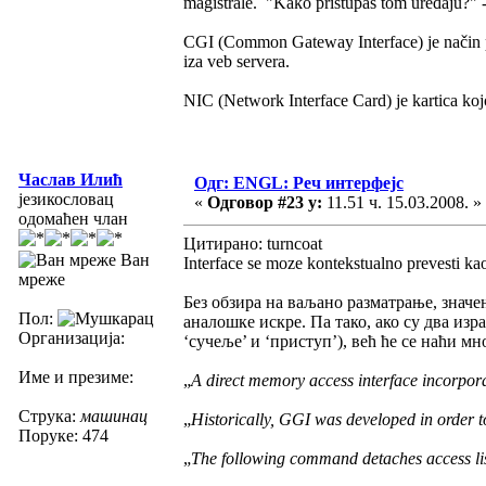
magistrale. "Kako pristupaš tom uređaju?"
CGI (Common Gateway Interface) je način p
iza veb servera.
NIC (Network Interface Card) je kartica koj
Часлав Илић
Одг: ENGL: Реч интерфејс
језикословац
«
Одговор #23 у:
11.51 ч. 15.03.2008. »
одомаћен члан
Цитирано: turncoat
Ван
Interface se moze kontekstualno prevesti k
мреже
Без обзира на ваљано разматрање, значе
Пол:
аналошке искре. Па тако, ако су два изр
Организација:
‘сучеље’ и ‘приступ’), већ ће се наћи м
Име и презиме:
„
A direct memory access interface incorporate
Струка:
машинац
„
Historically, GGI was developed in order t
Поруке: 474
„
The following command detaches access list