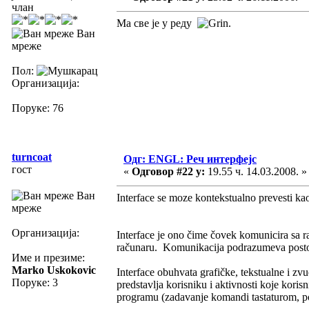
члан
Ма све је у реду
.
Ван
мреже
Пол:
Организација:
Поруке: 76
turncoat
Одг: ENGL: Реч интерфејс
гост
«
Одговор #22 у:
19.55 ч. 14.03.2008. »
Ван
Interface se moze kontekstualno prevesti k
мреже
Организација:
Interface je ono čime čovek komunicira sa 
računaru. Komunikacija podrazumeva postoj
Име и презиме:
Marko Uskokovic
Interface obuhvata grafičke, tekstualne i z
Поруке: 3
predstavlja korisniku i aktivnosti koje korisn
programu (zadavanje komandi tastaturom, p