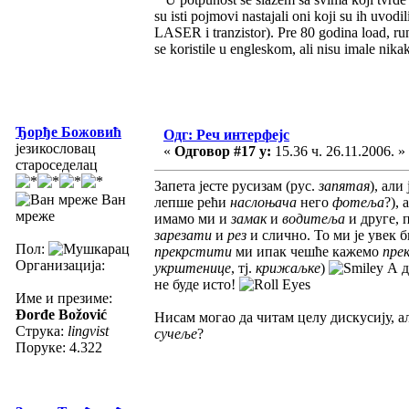
su isti pojmovi nastajali oni koji su ih uvod
LASER i tranzistor). Pre 80 godina load, run
se koristile u engleskom, ali nisu imale nikak
Ђорђе Божовић
Одг: Реч интерфејс
језикословац
«
Одговор #17 у:
15.36 ч. 26.11.2006. »
староседелац
Запета јесте русизам (рус.
запятая
), али
Ван
лепше рећи
наслоњача
него
фотеља
?),
мреже
имамо ми и
замак
и
водитеља
и друге, 
зарезати
и
рез
и слично. То ми је увек 
Пол:
прекрстити
ми ипак чешће кажемо
пре
Организација:
укрштенице
, тј.
крижаљке
)
А д
не буде исто!
Име и презиме:
Đorđe Božović
Нисам могао да читам целу дискусију, ал
Струка:
lingvist
сучеље
?
Поруке: 4.322