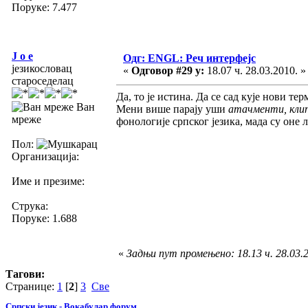
Поруке: 7.477
J o e
Одг: ENGL: Реч интерфејс
језикословац
«
Одговор #29 у:
18.07 ч. 28.03.2010. »
староседелац
Да, то је истина. Да се сад кује нови те
Ван
Мени више парају уши
атачменти, кли
мреже
фонологије српског језика, мада су оне 
Пол:
Организација:
Име и презиме:
Струка:
Поруке: 1.688
«
Задњи пут промењено: 18.13 ч. 28.03.20
Тагови:
Странице:
1
[
2
]
3
Све
Српски језик - Вокабулар форум