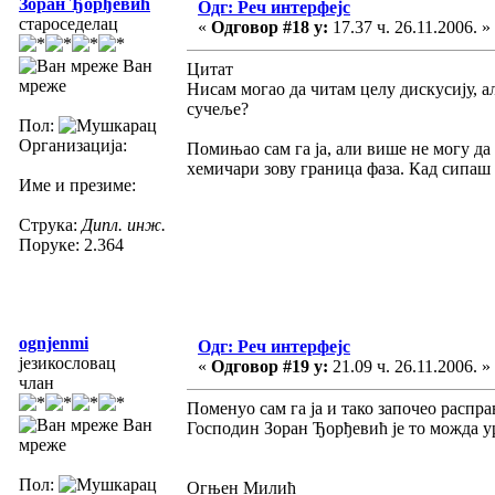
Зоран Ђорђевић
Одг: Реч интерфејс
староседелац
«
Одговор #18 у:
17.37 ч. 26.11.2006. »
Ван
Цитат
мреже
Нисам могао да читам целу дискусију, ал
сучеље?
Пол:
Организација:
Помињао сам га ја, али више не могу да
хемичари зову граница фаза. Кад сипаш 
Име и презиме:
Струка:
Дипл. инж.
Поруке: 2.364
ognjenmi
Одг: Реч интерфејс
језикословац
«
Одговор #19 у:
21.09 ч. 26.11.2006. »
члан
Поменуо сам га ја и тако започео распра
Ван
Господин Зоран Ђорђевић је то можда у
мреже
Пол:
Огњен Милић