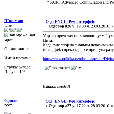
* ACPI (Advanced Configuration and Pow
Шишмиш
Одг: ENGL: Реч интерфејс
члан
«
Одговор #26 у:
19.38 ч. 23.03.2010. »
Ван
Управо прочитах нову кованицу:
међус
мреже
Цитат
Када буде спојена с мањим показивачем 
Организација:
(интерфејс) преко којег се приступа рачу
Име и презиме:
http://www.politika.rs/rubrike/spektar/Digit
Струка:
ждера
Поруке: 126
[
citation needed
]
бојшан
Одг: ENGL: Реч интерфејс
гост
«
Одговор #27 у:
17.21 ч. 28.03.2010. »