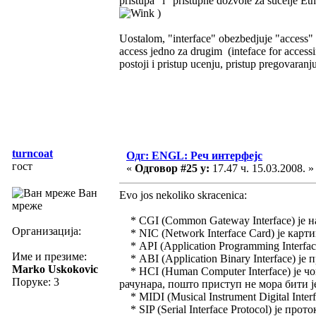
pristupa" i "pristupne dozvole za sucelje E
)
Uostalom, "interface" obezbedjuje "access" t
access jedno za drugim (inteface for accessi
postoji i pristup ucenju, pristup pregovaranju
turncoat
Одг: ENGL: Реч интерфејс
гост
«
Одговор #25 у:
17.47 ч. 15.03.2008. »
Ван
Evo jos nekoliko skracenica:
мреже
* CGI (Common Gateway Interface) је на
Организација:
* NIC (Network Interface Card) је карт
* API (Application Programming Interfa
Име и презиме:
* ABI (Application Binary Interface) ј
Marko Uskokovic
* HCI (Human Computer Interface) је чо
Поруке: 3
рачунара, пошто приступ не мора бити ј
* MIDI (Musical Instrument Digital Int
* SIP (Serial Interface Protocol) је прот