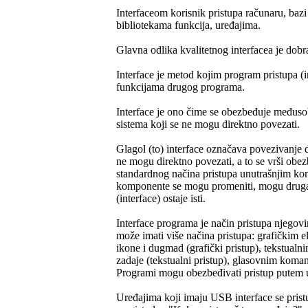
Interfaceom korisnik pristupa računaru, ba
bibliotekama funkcija, uređajima.
Glavna odlika kvalitetnog interfacea je dobra
Interface je metod kojim program pristupa (i
funkcijama drugog programa.
Interface je ono čime se obezbeđuje međusob
sistema koji se ne mogu direktno povezati.
Glagol (to) interface označava povezivanje dv
ne mogu direktno povezati, a to se vrši obe
standardnog načina pristupa unutrašnjim k
komponente se mogu promeniti, mogu drugačij
(interface) ostaje isti.
Interface programa je način pristupa njegov
može imati više načina pristupa: grafičkim e
ikone i dugmad (grafički pristup), tekstual
zadaje (tekstualni pristup), glasovnim koma
Programi mogu obezbeđivati pristup putem ut
Uređajima koji imaju USB interface se prist