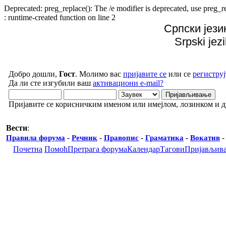
Deprecated: preg_replace(): The /e modifier is deprecated, use preg
: runtime-created function on line 2
Српски јези
Srpski jez
Добро дошли,
Гост
. Молимо вас
пријавите се
или се
региструј
Да ли сте изгубили ваш
активациони e-mail?
Пријавите се корисничким именом или имејлом, лозинком и 
Вести
:
Правила форума
-
Речник
-
Правопис
-
Граматика
-
Вокатив
Почетна
Помоћ
Претрага форума
Календар
Тагови
Пријављив