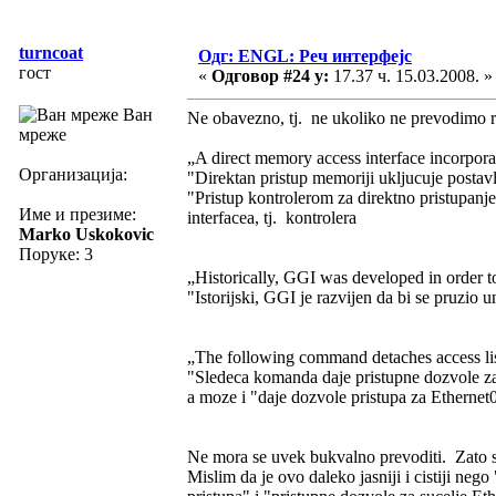
turncoat
Одг: ENGL: Реч интерфејс
гост
«
Одговор #24 у:
17.37 ч. 15.03.2008. »
Ван
Ne obavezno, tj. ne ukoliko ne prevodimo re
мреже
„A direct memory access interface incorporates
Организација:
"Direktan pristup memoriji ukljucuje postavlja
"Pristup kontrolerom za direktno pristupanje
Име и презиме:
interfacea, tj. kontrolera
Marko Uskokovic
Поруке: 3
„Historically, GGI was developed in order to
"Istorijski, GGI je razvijen da bi se pruzio 
„The following command detaches access list 
"Sledeca komanda daje pristupne dozvole za
a moze i "daje dozvole pristupa za Ethernet
Ne mora se uvek bukvalno prevoditi. Zato s
Mislim da je ovo daleko jasniji i cistiji neg