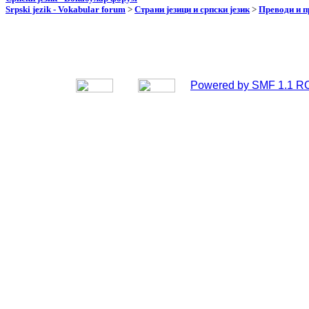
Srpski jezik - Vokabular forum
>
Страни језици и српски језик
>
Преводи и 
Powered by SMF 1.1 R