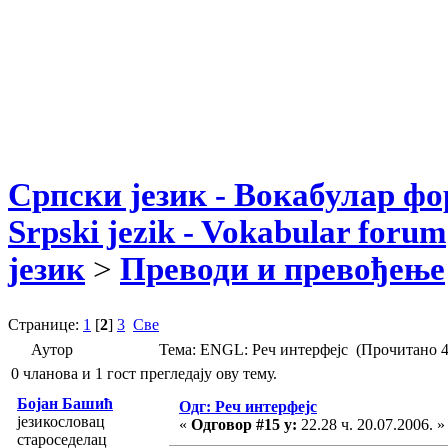
Српски језик - Вокабулар ф
Srpski jezik - Vokabular forum
језик
>
Преводи и превођење
Странице:
1
[
2
]
3
Све
Аутор
Тема: ENGL: Реч интерфејс (Прочитано 4
0 чланова и 1 гост прегледају ову тему.
Бојан Башић
Одг: Реч интерфејс
језикословац
«
Одговор #15 у:
22.28 ч. 20.07.2006. »
староседелац