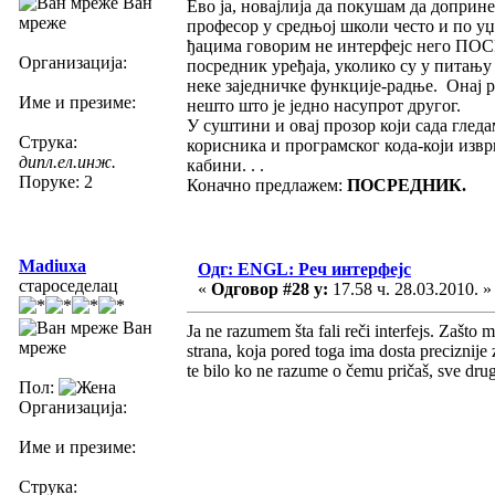
Ван
Ево ја, новајлија да покушам да доприн
мреже
професор у средњој школи често и по уџ
ђацима говорим не интерфејс него ПОС
Организација:
посредник уређаја, уколико су у питању
неке заједничке функције-радње. Онај р
Име и презиме:
нешто што је једно насупрот другог.
У суштини и овај прозор који сада глед
Струка:
корисника и програмског кода-који изврш
дипл.ел.инж.
кабини. . .
Поруке: 2
Коначно предлажем:
ПОСРЕДНИК.
Madiuxa
Одг: ENGL: Реч интерфејс
староседелац
«
Одговор #28 у:
17.58 ч. 28.03.2010. »
Ван
Ja ne razumem šta fali reči interfejs. Zašt
мреже
strana, koja pored toga ima dosta preciznije
te bilo ko ne razume o čemu pričaš, sve dr
Пол:
Организација:
Име и презиме:
Струка: