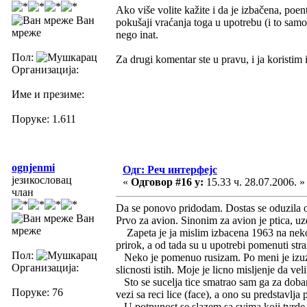
Ako više volite kažite i da je izbačena, poen
Ван
pokušaji vraćanja toga u upotrebu (i to samo 
мреже
nego inat.
Пол:
Za drugi komentar ste u pravu, i ja koristim
Организација:
Име и презиме:
Поруке: 1.611
ognjenmi
Одг: Реч интерфејс
језикословац
«
Одговор #16 у:
15.33 ч. 28.07.2006. »
члан
Da se ponovo pridodam. Dostas se oduzila o
Ван
Prvo za avion. Sinonim za avion je ptica, uzet
мреже
Zapeta je ja mislim izbacena 1963 na nekom 
prirok, a od tada su u upotrebi pomenuti stra
Пол:
Neko je pomenuo rusizam. Po meni je izuzet
Организација:
slicnosti istih. Moje je licno misljenje da v
Sto se sucelja tice smatrao sam ga za dobar 
Поруке: 76
vezi sa reci lice (face), a ono su predstavlja
U potpunost se slazem sa svima koji tvrde d