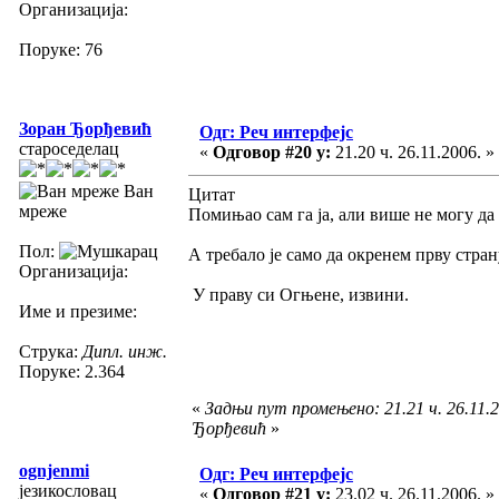
Организација:
Поруке: 76
Зоран Ђорђевић
Одг: Реч интерфејс
староседелац
«
Одговор #20 у:
21.20 ч. 26.11.2006. »
Ван
Цитат
мреже
Помињао сам га ја, али више не могу да 
Пол:
А требало је само да окренем прву стран
Организација:
У праву си Огњене, извини.
Име и презиме:
Струка:
Дипл. инж.
Поруке: 2.364
«
Задњи пут промењено: 21.21 ч. 26.11.2
Ђорђевић
»
ognjenmi
Одг: Реч интерфејс
језикословац
«
Одговор #21 у:
23.02 ч. 26.11.2006. »