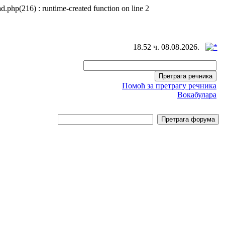
d.php(216) : runtime-created function on line 2
18.52 ч. 08.08.2026.
Помоћ за претрагу речника
Вокабулара