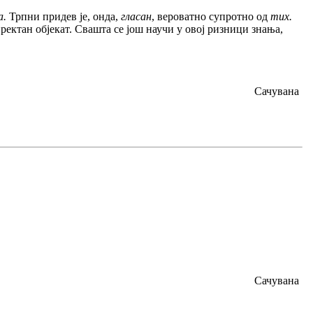
а.
Трпни придев је, онда,
гласан
, вероватно супротно од
тих.
ректан објекат. Свашта се још научи у овој ризници знања,
Сачувана
Сачувана