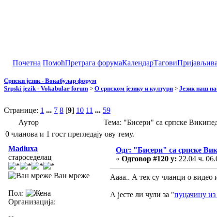
Почетна
Помоћ
Претрага форума
Календар
Тагови
Пријављив
Српски језик - Вокабулар форум
Srpski jezik - Vokabular forum
>
О српском језику и култури
>
Језик наш н
Странице:
1
...
7
8
[
9
]
10
11
...
59
Аутор
Тема: "Бисери" са српске Википе
0 чланова и 1 гост прегледају ову тему.
Madiuxa
Одг: "Бисери" са српске Ви
староседелац
«
Одговор #120 у:
22.04 ч. 06.
Ван мреже
Аааа.. А тек су чланци о видео 
Пол:
А јесте ли чули за "
пуцачину из
Организација: