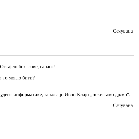
Сачувана
Остајеш без главе, гарант!
и то могло бити?
тудент информатике, за кога је Иван Клајн „неки тамо др/мр“.
Сачувана