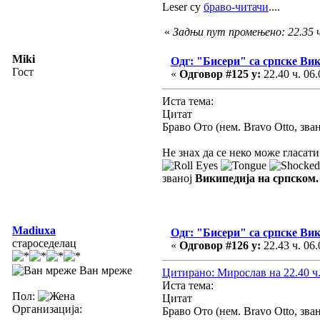
Leser су
браво-читачи
....
«
Задњи пут промењено: 22.35 ч.
Miki
Одг: "Бисери" са српске Ви
Гост
«
Одговор #125 у:
22.40 ч. 06.
Иста тема:
Цитат
Браво Ото (нем. Bravo Otto, зв
Не знах да се неко може гласат
званој
Википедија на српском.
Madiuxa
Одг: "Бисери" са српске Ви
староседелац
«
Одговор #126 у:
22.43 ч. 06.
Ван мреже
Цитирано: Мирослав на 22.40 ч.
Иста тема:
Пол:
Цитат
Организација:
Браво Ото (нем. Bravo Otto, зв