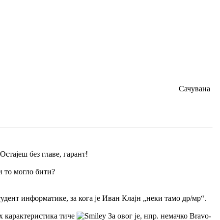
Сачувана
Остајеш без главе, гарант!
и то могло бити?
тудент информатике, за кога је Иван Клајн „неки тамо др/мр“.
их карактеристика тиче
За овог је, нпр. немачко Bravo-