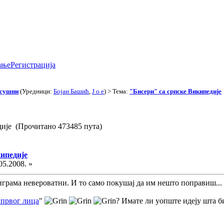
ање
Регистрација
асушни
(Уредници:
Бојан Башић
,
J o e
) > Тема:
"Бисери" са српске Википедије
дије (Прочитано 473485 пута)
кипедије
05.2008. »
играма невероватни. И то само покушај да им нешто поправиш... 
 првог лица
"
? Имате ли уопште идеју шта б