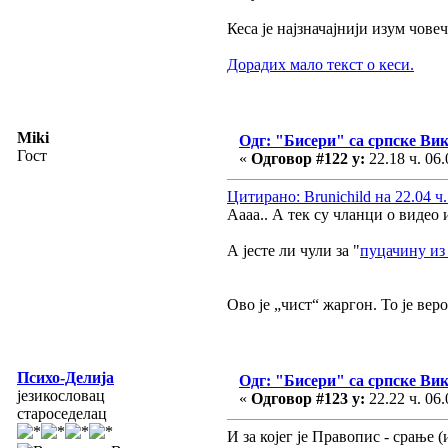
Кеса је најзначајнији изум чове
Дорадих мало текст о кеси.
Miki
Одг: "Бисери" са српске Ви
Гост
«
Одговор #122 у:
22.18 ч. 06.
Цитирано: Brunichild на 22.04 ч.
Аааа.. А тек су чланци о видео 
А јесте ли чули за "
пуцачину из
Ово је „чист“ жаргон. То је вер
Психо-Делија
Одг: "Бисери" са српске Ви
језикословац
«
Одговор #123 у:
22.22 ч. 06.
староседелац
И за којег је Правопис - срање (