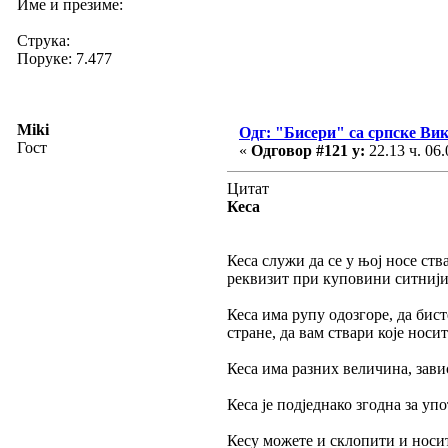
Име и презиме:
Струка:
Поруке: 7.477
Miki
Одг: "Бисери" са српске Ви
Гост
«
Одговор #121 у:
22.13 ч. 06.
Цитат
Кеса
Кеса служи да се у њој носе ст
реквизит при куповини ситнији
Кеса има рупу одозгоре, да бис
стране, да вам ствари које носи
Кеса има разних величина, зави
Кеса је подједнако згодна за у
Кесу можете и склопити и носити