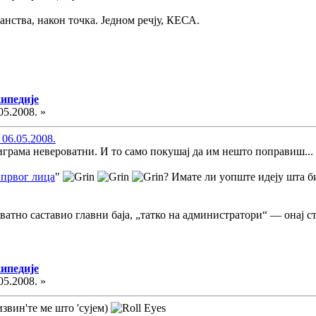
чанства, након точка. Једном речју, КЕСА.
кипедије
05.2008. »
 06.05.2008.
играма невероватни. И то само покушај да им нешто поправиш... 
 првог лица
"
? Имате ли уопште идеју шта б
оватно саставио главни баја, „татко на администратори“ — онај с
кипедије
05.2008. »
извин'те ме што 'сујем)