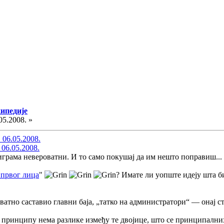
кипедије
05.2008. »
 06.05.2008.
 06.05.2008.
играма невероватни. И то само покушај да им нешто поправиш... 
 првог лица
"
? Имате ли уопште идеју шта б
оватно саставио главни баја, „татко на администратори“ — онај с
и у принципу нема разлике између те двојице, што се принципалн