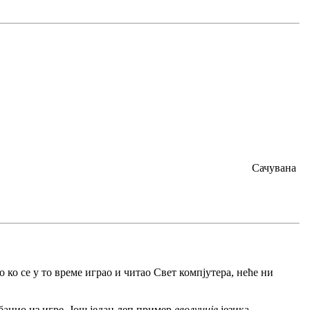
Сачувана
о ко се у то време играо и читао Свет компјутера, неће ни
збацио из игре. Још један леп пример
еволуције
језика.