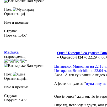
Ван мреже
Пол:
Организација:
Име и презиме:
Струка:
Поруке: 1.457
Madiuxa
Одг: "Бисери" са српске Ви
староседелац
«
Одговор #124 у:
22.29 ч. 06.
Ван мреже
Цитирано: Мирослав на 22.18 ч.
Цитирано: Brunichild на 22.04 ч.
Пол:
Аааа.. А тек су чланци о видео 
Организација:
А јесте ли чули за "
пуцачину из
Име и презиме:
Струка:
Ово је „чист“ жаргон. То је вер
Поруке: 7.477
Није тај, него један други, ал