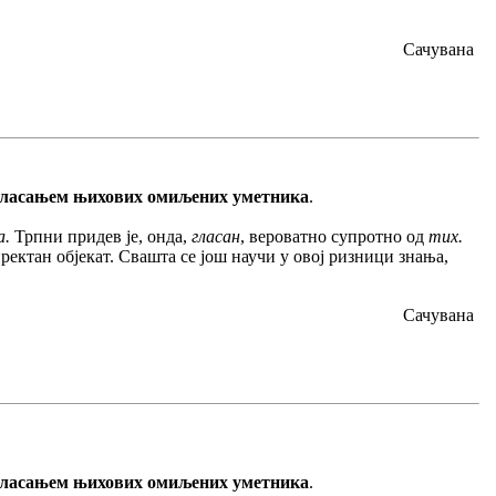
Сачувана
гласањем њихових омиљених уметника
.
а.
Трпни придев је, онда,
гласан
, вероватно супротно од
тих.
ректан објекат. Свашта се још научи у овој ризници знања,
Сачувана
гласањем њихових омиљених уметника
.