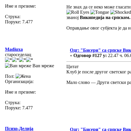
Име и презиме:
Не знах да се неко може гласат
Струка:
званој
Википедија на српском.
Поруке: 7.477
Оправдање овог субјекта је да 
Madiuxa
Одг: "Бисери" са српске Ви
староседелац
«
Одговор #127 у:
22.47 ч. 06.
Ван мреже
Цитат
Клуб је после другог светског ра
Пол:
Организација:
Мало слово — Други светски ра
Име и презиме:
Струка:
Поруке: 7.477
Психо-Делија
Одг: "Бисери" са српске Ви