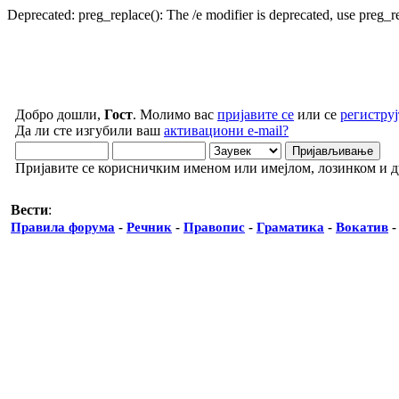
Deprecated: preg_replace(): The /e modifier is deprecated, use preg_
Добро дошли,
Гост
. Молимо вас
пријавите се
или се
региструј
Да ли сте изгубили ваш
активациони e-mail?
Пријавите се корисничким именом или имејлом, лозинком и 
Вести
:
Правила форума
-
Речник
-
Правопис
-
Граматика
-
Вокатив