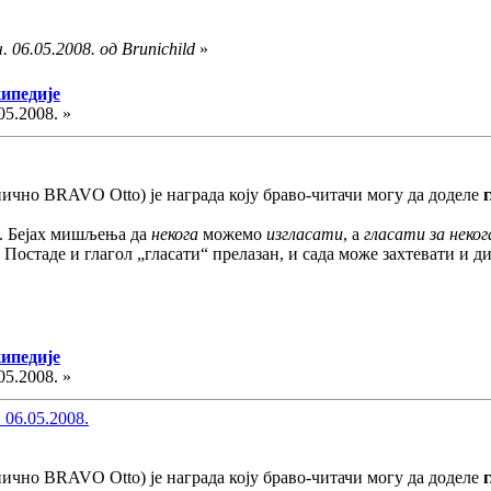
 06.05.2008. од Brunichild
»
кипедије
05.2008. »
анично BRAVO Otto) је награда коју браво-читачи могу да доделе
и. Бејах мишљења да
некога
можемо
изгласати
, а
гласати за неког
Постаде и глагол „гласати“ прелазан, и сада може захтевати и ди
кипедије
05.2008. »
 06.05.2008.
анично BRAVO Otto) је награда коју браво-читачи могу да доделе