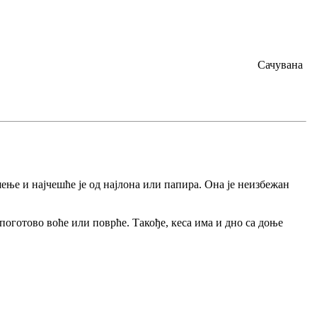
Сачувана
шење и најчешће је од најлона или папира. Она је неизбежан
поготово воће или поврће. Такође, кеса има и дно са доње