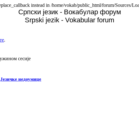
replace_callback instead in /home/vokab/public_html/forum/Sources/Loa
Српски језик - Вокабулар форум
Srpski jezik - Vokabular forum
те
.
дужином сесије
-
Језичке недоумице