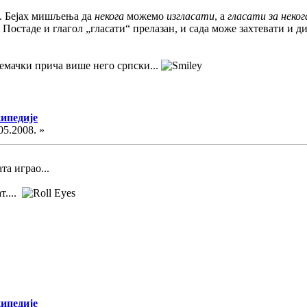
и. Бејах мишљења да
некога
можемо
изгласати
, а
гласати за неког
Постаде и глагол „гласати“ прелазан, и сада може захтевати и ди
немачки прича више него српски...
кипедије
05.2008. »
та играо...
т....
кипедије