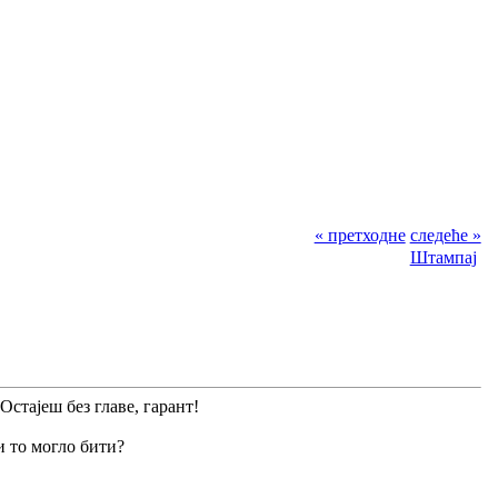
« претходне
следеће »
Штампај
Остајеш без главе, гарант!
и то могло бити?