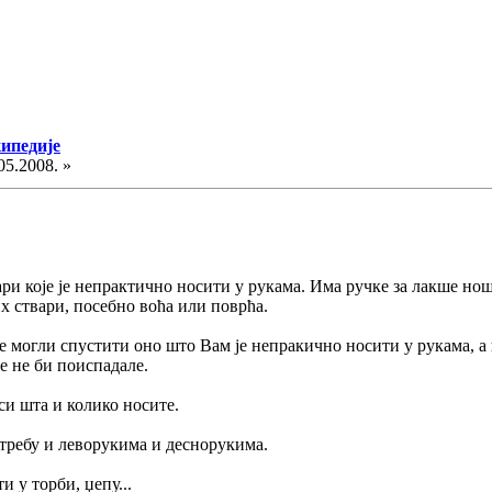
кипедије
05.2008. »
вари које је непрактично носити у рукама. Има ручке за лакше но
х ствари, посебно воћа или поврћа.
те могли спустити оно што Вам је непракично носити у рукама, а 
те не би поиспадале.
си шта и колико носите.
потребу и леворукима и деснорукима.
 у торби, џепу...