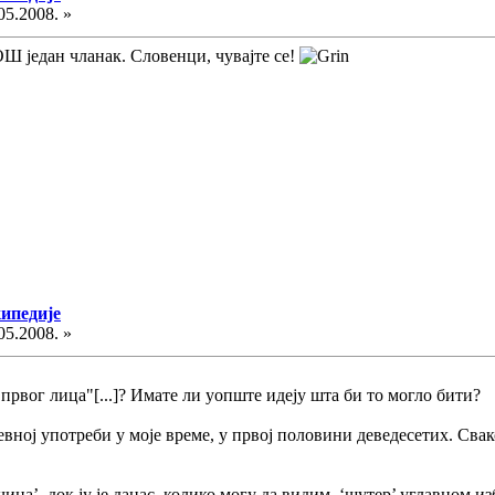
05.2008. »
ОШ један чланак. Словенци, чувајте се!
кипедије
05.2008. »
 првог лица"[...]? Имате ли уопште идеју шта би то могло бити?
дневној употреби у моје време, у првој половини деведесетих. Свак
ина’, док ју је данас, колико могу да видим, ‘шутер’ углавном и