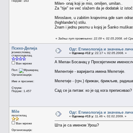
Поруке: 163
Milen- onaj koji je mio, omiljen, umilan..
Za "tije" se već slažem da je dodatak iz ist
Miroslave, u zabitim krajevima gde sam odra
(highlander's) stilu.
Znam i jednu pesmu u kojoj je Šanko muškarac
«
Задњи пут промењено: 22.09 ч. 02.05.2008. од С
Психо-Делија
Одг: Етимологија и значење лич
језикословац
«
Одговор #12 у:
22.17 ч. 02.05.2008. »
староседелац
А Милан Босанац у Просвјетином именосл
Ван мреже
Пол:
Милентије - варијанта имена Мелетије.
Организација:
Мелетије - (грч.) брижан, брижљив, радиш
Име и презиме:
Струка:
Сад се ја питам: ко је од кога преписивао?
Поруке: 1.457
Mile
Одг: Етимологија и значење лич
посетилац
«
Одговор #13 у:
11.46 ч. 02.02.2009. »
Ван мреже
Шта је са именом Урош?
Организација: