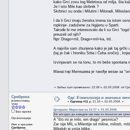
kako Grci zovu tog Meletosa od milja, šta k
Je l isto Mile kao skrbnik ?
Skrbnici su onda i Milutini i Miloradi, Miloslav
I da li Grci imaju ženska imena sa istom osn
ropkinje- zadužene za higijenu u Sparti.
Takođe bi me interesovalo da li su Grci "toga
preuzeli od njih?
Npr. Drago+mil, Drago+mil+ka, itd..
A najviše sam zbunjena kako je jak taj grčki 
(taj je čak i hroniku Srba i Čeha sročio) , knje
Izvinjavam se na tonu, to mi beše spontana r
Манастир Милешева је такође везан за "оп
«
Задњи пут промењено: 22.08 ч. 02.05.2008. од С
Сребрена
Одг: Етимологија и значење лич
језикословац
«
Одговор #11 у:
21.33 ч. 02.05.2008. »
члан
Цитирано: Мирослав на 23.37 ч. 01.05.2008.
Ван мреже
Не могадох да изведем ово име из познатих ми српск
Организација:
A "što mi je milo, em drago" pesmica?
Zar nije MIL u Milentije od miline, milosti, mi
Име и презиме:
Сребрена
Miloduh je vrsta biljke..