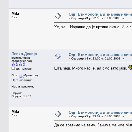
Miki
Одг: Етимологија и значење лич
Гост
«
Одговор #3 у:
22.58 ч. 01.05.2008. »
Хе, хе... Наравно да је цртица битна. И ја
Психо-Делија
Одг: Етимологија и значење лич
језикословац
«
Одговор #4 у:
23.05 ч. 01.05.2008. »
староседелац
Шта ћеш. Много нас је, ал смо зато јаки.
Ван мреже
Пол:
Организација:
Име и презиме:
Струка:
Поруке: 1.457
Miki
Одг: Етимологија и значење лич
Гост
«
Одговор #5 у:
23.09 ч. 01.05.2008. »
Да се вратимо на тему. Занима ме име Мил