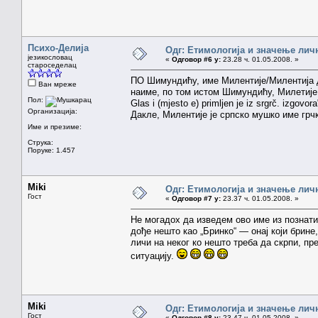
Психо-Делија
Одг: Етимологија и значење лич
језикословац
«
Одговор #6 у:
23.28 ч. 01.05.2008. »
староседелац
ПО Шимундићу, име Милентије/Милентија 
Ван мреже
наиме, по том истом Шимундићу, Милетије је н
Пол:
Glas i (mjesto e) primljen je iz srgrč. izgov
Организација:
Дакле, Милентије је српско мушко име грч
Име и презиме:
Струка:
Поруке: 1.457
Miki
Одг: Етимологија и значење лич
Гост
«
Одговор #7 у:
23.37 ч. 01.05.2008. »
Не могадох да изведем ово име из познати
дође нешто као „Бринко“ — онај који брине, 
личи на неког ко нешто треба да скрпи, пре
ситуацију.
Miki
Одг: Етимологија и значење лич
Гост
«
Одговор #8 у:
23.47 ч. 01.05.2008. »