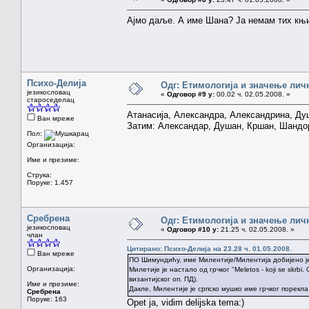
Ајмо даље. А име Шана? Ја немам тих књи
Психо-Делија
Одг: Етимологија и значење лич
језикословац
«
Одговор #9 у:
00.02 ч. 02.05.2008. »
староседелац
Атанасија, Александра, Александрина, Ду
Ван мреже
Затим: Александар, Душан, Кршан, Шандор
Пол:
Организација:
Име и презиме:
Струка:
Поруке: 1.457
Сребрена
Одг: Етимологија и значење лич
језикословац
«
Одговор #10 у:
21.25 ч. 02.05.2008. »
члан
Цитирано: Психо-Делија на 23.28 ч. 01.05.2008.
Ван мреже
ПО Шимундићу, име Милентије/Милентија добијено ј
Организација:
Милетије је настало од грчког "Meletos - koji se skrbi. Od
византијског оп. ПД).
Име и презиме:
Дакле, Милентије је српско мушко име грчког порекла
Сребрена
Поруке: 163
Opet ja, vidim delijska tema:)