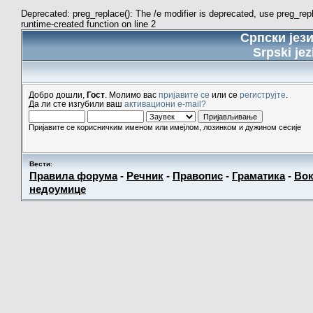
Deprecated: preg_replace(): The /e modifier is deprecated, use preg_re
runtime-created function on line 2
Српски јез
Srpski jez
Добро дошли,
Гост
. Молимо вас
пријавите се
или се
региструјте
.
Да ли сте изгубили ваш
активациони e-mail?
Пријавите се корисничким именом или имејлом, лозинком и дужином сесије
Вести
:
Правила форума
-
Речник
-
Правопис
-
Граматика
-
Вок
недоумице