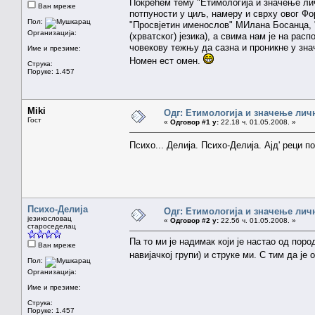
Покрећем тему "Етимологија и значење ли
Ван мреже
потпуности у циљ, намеру и сврху овог Ф
Пол:
"Просвјетин именослов" МИлана Босанца, "
Организација:
(хрватског) језика), а свима нам је на ра
човекову тежњу да сазна и проникне у зна
Име и презиме:
Номен ест омен.
Струка:
Поруке: 1.457
Miki
Одг: Етимологија и значење лич
Гост
«
Одговор #1 у:
22.18 ч. 01.05.2008. »
Психо... Делија. Психо-Делија. Ајд' реци 
Психо-Делија
Одг: Етимологија и значење лич
језикословац
«
Одговор #2 у:
22.56 ч. 01.05.2008. »
староседелац
Па то ми је надимак који је настао од пор
Ван мреже
навијачкој групи) и струке ми. С тим да је
Пол:
Организација:
Име и презиме:
Струка:
Поруке: 1.457