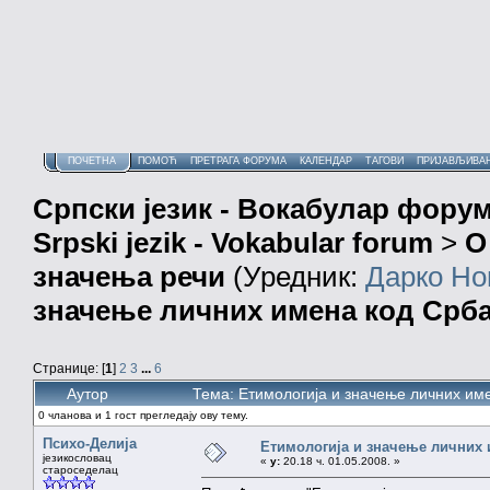
ПОЧЕТНА
ПОМОЋ
ПРЕТРАГА ФОРУМА
КАЛЕНДАР
ТАГОВИ
ПРИЈАВЉИВА
Српски језик - Вокабулар фору
Srpski jezik - Vokabular forum
>
О
значења речи
(Уредник:
Дарко Но
значење личних имена код Срб
Странице: [
1
]
2
3
...
6
Аутор
Тема: Етимологија и значење личних им
0 чланова и 1 гост прегледају ову тему.
Психо-Делија
Етимологија и значење личних 
језикословац
«
у:
20.18 ч. 01.05.2008. »
староседелац