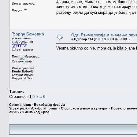
Ја сам, иначе, Миодраг... немам баш неке 
Име и презиме:
животу има мало оних који ме третирају он
Поруке: 21
разреду рекла да кум мора да је био пијан
Ђорђе Божовић
Одг: Етимологија и значење лич
језикословац
«
Одговор #14 у:
00.09 ч. 03.02.2009. »
староседелац
Veoma okrutno od nje, mora da je bila pijana 
Ван мреже
Пол:
Организација:
Име и презиме:
Đorđe Božović
Струка:
lingvist
Поруке: 4.322
Тагови:
Странице: [
1
]
2
3
...
6
Српски језик - Вокабулар форум
Srpski jezik - Vokabular forum
>
О српском језику и култури
>
Порекло значе
личних имена код Срба