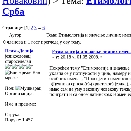
Новаковић
) > Тема:
Етимологи
Срба
Странице: [
1
]
2
3
...
6
Аутор
Тема: Етимологија и значење личних име
0 чланова и 1 гост прегледају ову тему.
Психо-Делија
Етимологија и значење личних имен
језикословац
«
у:
20.18 ч. 01.05.2008. »
староседелац
Покрећем тему "Етимологија и значење 
Ван
уклапа се у потпуности у циљ, намеру 
мреже
особних имена", "Просвјетин именосло
р(ј)ечника српско(г)-(хрватског) језика
Пол:
имао сам на уму вековну човекову тежњу
Организација:
поиграти и са оном латинском: Номен е
Име и презиме:
Струка:
Поруке: 1.457