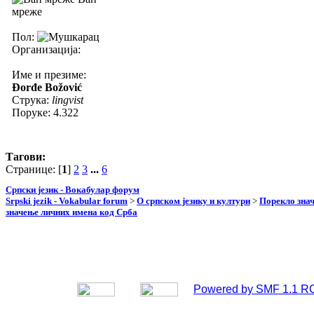
мреже
Пол:
Организација:
Име и презиме:
Đorđe Božović
Струка:
lingvist
Поруке: 4.322
Тагови:
Странице: [
1
]
2
3
...
6
Српски језик - Вокабулар форум
Srpski jezik - Vokabular forum
>
О српском језику и култури
>
Порекло зна
значење личних имена код Срба
Powered by SMF 1.1 R