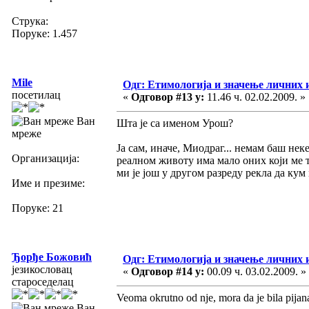
Струка:
Поруке: 1.457
Mile
Одг: Етимологија и значење личних 
посетилац
«
Одговор #13 у:
11.46 ч. 02.02.2009. »
Ван
Шта је са именом Урош?
мреже
Ја сам, иначе, Миодраг... немам баш нек
Организација:
реалном животу има мало оних који ме т
ми је још у другом разреду рекла да кум 
Име и презиме:
Поруке: 21
Ђорђе Божовић
Одг: Етимологија и значење личних 
језикословац
«
Одговор #14 у:
00.09 ч. 03.02.2009. »
староседелац
Veoma okrutno od nje, mora da je bila pijana
Ван