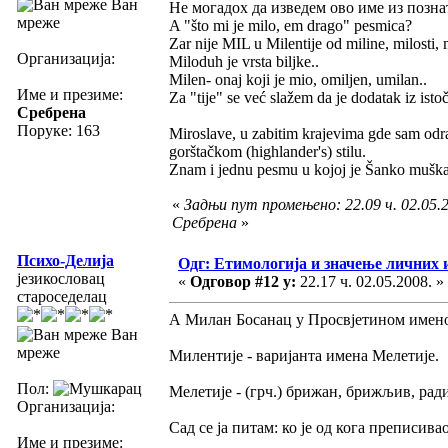
Ван
Не могадох да изведем ово име из позна
мреже
A "što mi je milo, em drago" pesmica?
Zar nije MIL u Milentije od miline, milosti, 
Организација:
Miloduh je vrsta biljke..
Milen- onaj koji je mio, omiljen, umilan..
Име и презиме:
Za "tije" se već slažem da je dodatak iz ist
Сребрена
Поруке: 163
Miroslave, u zabitim krajevima gde sam odr
gorštačkom (highlander's) stilu.
Znam i jednu pesmu u kojoj je Šanko muškar
«
Задњи пут промењено: 22.09 ч. 02.05.2
Сребрена
»
Психо-Делија
Одг: Етимологија и значење личних 
језикословац
«
Одговор #12 у:
22.17 ч. 02.05.2008. »
староседелац
А Милан Босанац у Просвјетином имено
Ван
мреже
Милентије - варијанта имена Мелетије.
Пол:
Мелетије - (грч.) брижан, брижљив, ра
Организација:
Сад се ја питам: ко је од кога преписива
Име и презиме: