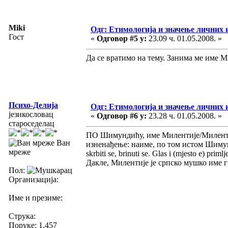
Miki
Одг: Етимологија и значење личних 
Гост
«
Одговор #5 у:
23.09 ч. 01.05.2008. »
Да се вратимо на тему. Занима ме име М
Психо-Делија
Одг: Етимологија и значење личних 
језикословац
«
Одговор #6 у:
23.28 ч. 01.05.2008. »
староседелац
ПО Шимундићу, име Милентије/Милентиј
Ван
изненађење: наиме, по том истом Шимундић
мреже
skrbiti se, brinuti se. Glas i (mjesto e) pr
Дакле, Милентије је српско мушко име 
Пол:
Организација:
Име и презиме:
Струка:
Поруке: 1.457