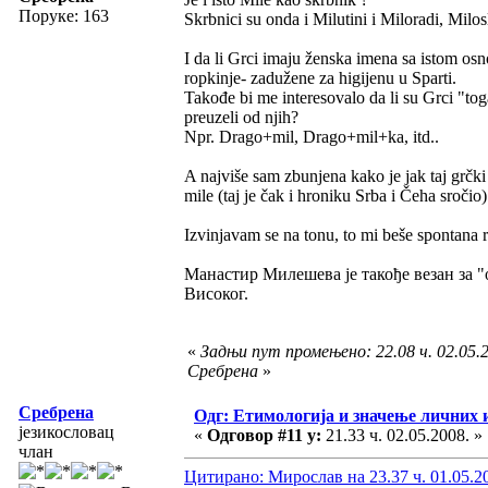
Поруке: 163
Skrbnici su onda i Milutini i Miloradi, Milos
I da li Grci imaju ženska imena sa istom os
ropkinje- zadužene za higijenu u Sparti.
Takođe bi me interesovalo da li su Grci "to
preuzeli od njih?
Npr. Drago+mil, Drago+mil+ka, itd..
A najviše sam zbunjena kako je jak taj grčki
mile (taj je čak i hroniku Srba i Čeha sročio)
Izvinjavam se na tonu, to mi beše spontana 
Манастир Милешева је такође везан за "
Високог.
«
Задњи пут промењено: 22.08 ч. 02.05.2
Сребрена
»
Сребрена
Одг: Етимологија и значење личних 
језикословац
«
Одговор #11 у:
21.33 ч. 02.05.2008. »
члан
Цитирано: Мирослав на 23.37 ч. 01.05.2