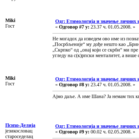
Miki
Одг: Етимологија и значење личних 
Гост
«
Одговор #7 у:
23.37 ч. 01.05.2008. »
Не могадох да изведем ово име из позна
„Посрбљеније“ му дође нешто као „Бринк
„Скрпко“ од „онај који се скрби“ ми пре 
угледу на с(к)рпски менталитет, а више 
Miki
Одг: Етимологија и значење личних 
Гост
«
Одговор #8 у:
23.47 ч. 01.05.2008. »
Ајмо даље. А име Шана? Ја немам тих к
Психо-Делија
Одг: Етимологија и значење личних 
језикословац
«
Одговор #9 у:
00.02 ч. 02.05.2008. »
староседелац