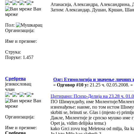
Атанасија, Александра, Александрина, 
Ван
Затим: Александар, Душан, Кршан, Шан
мреже
Пол:
Организација:
Име и презиме:
Струка:
Поруке: 1.457
Сребрена
Одг: Етимологија и значење личних 
језикословац
«
Одговор #10 у:
21.25 ч. 02.05.2008. »
члан
Цитирано: Психо-Делија на 23.28 ч. 01.0
Ван
ПО Шимундићу, име Милентије/Милентиј
мреже
изненађење: наиме, по том истом Шимундић
skrbiti se, brinuti se. Glas i (mjesto e) pr
Организација:
Дакле, Милентије је српско мушко име 
Opet ja, vidim delijska tema:)
Име и презиме:
kako Grci zovu tog Meletosa od milja, šta 
Сребрена
Je l isto Mile kao skrbnik ?