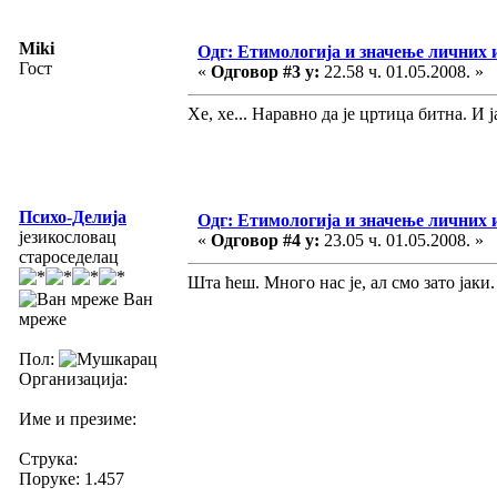
Miki
Одг: Етимологија и значење личних 
Гост
«
Одговор #3 у:
22.58 ч. 01.05.2008. »
Хе, хе... Наравно да је цртица битна. И 
Психо-Делија
Одг: Етимологија и значење личних 
језикословац
«
Одговор #4 у:
23.05 ч. 01.05.2008. »
староседелац
Шта ћеш. Много нас је, ал смо зато јаки
Ван
мреже
Пол:
Организација:
Име и презиме:
Струка:
Поруке: 1.457