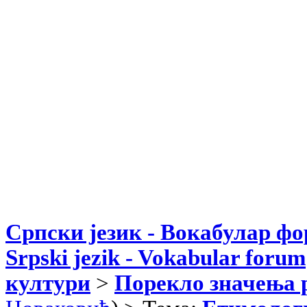
Српски језик - Вокабулар ф
Srpski jezik - Vokabular forum
култури
>
Порекло значења 