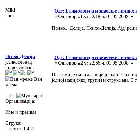
Miki
Одг: Етимологија и значење личних 
Гост
«
Одговор #1 у:
22.18 ч. 01.05.2008. »
Психо... Делија. Психо-Делија. Ајд' рец
Психо-Делија
Одг: Етимологија и значење личних 
језикословац
«
Одговор #2 у:
22.56 ч. 01.05.2008. »
староседелац
Па то ми је надимак који је настао од 
Ван
једној навијачкој групи) и струке ми. С 
мреже
Пол:
Организација:
Име и презиме:
Струка:
Поруке: 1.457