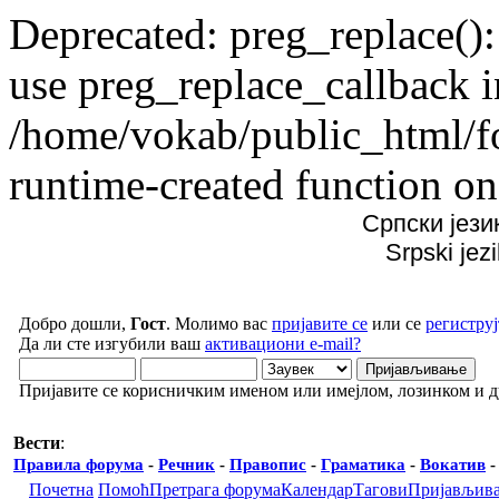
Deprecated: preg_replace():
use preg_replace_callback i
/home/vokab/public_html/f
runtime-created function on
Српски јези
Srpski jez
Добро дошли,
Гост
. Молимо вас
пријавите се
или се
региструј
Да ли сте изгубили ваш
активациони e-mail?
Пријавите се корисничким именом или имејлом, лозинком и 
Вести
:
Правила форума
-
Речник
-
Правопис
-
Граматика
-
Вокатив
Почетна
Помоћ
Претрага форума
Календар
Тагови
Пријављив