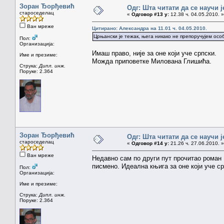
Зоран Ђорђевић
Одг: Шта читати да се научи ј
староседелац
«
Одговор #13 у:
12.38 ч. 04.05.2010. »
Ван мреже
Цитирано: Александра на 11.01 ч. 04.05.2010.
Црњански је тежак, њега никако не препоручујем особ
Пол:
Организација:
Имаш право, није за оне који уче српски.
Име и презиме:
Можда приповетке Милована Глишића.
Струка:
Дипл. инж.
Поруке: 2.364
Зоран Ђорђевић
Одг: Шта читати да се научи ј
староседелац
«
Одговор #14 у:
21.26 ч. 27.06.2010. »
Ван мреже
Недавно сам по други пут прочитао роман 
писмено. Идеална књига за оне који уче ср
Пол:
Организација:
Име и презиме:
Струка:
Дипл. инж.
Поруке: 2.364