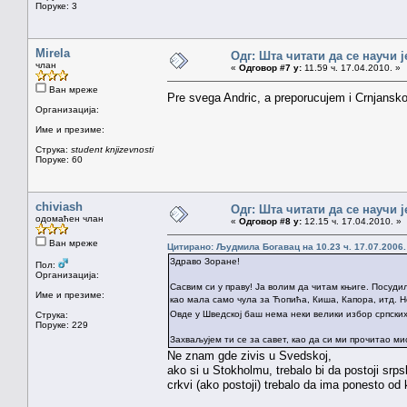
Поруке: 3
Mirela
Одг: Шта читати да се научи ј
члан
«
Одговор #7 у:
11.59 ч. 17.04.2010. »
Ван мреже
Pre svega Andric, a preporucujem i Crnjansk
Организација:
Име и презиме:
Струка:
student knjizevnosti
Поруке: 60
chiviash
Одг: Шта читати да се научи ј
одомаћен члан
«
Одговор #8 у:
12.15 ч. 17.04.2010. »
Ван мреже
Цитирано: Људмила Богавац на 10.23 ч. 17.07.2006.
Здраво Зоране!
Пол:
Организација:
Сасвим си у праву! Ја волим да читам књиге. Посуди
Име и презиме:
као мала само чула за Ћопића, Киша, Капора, итд. Н
Овде у Шведској баш нема неки велики избор српски
Струка:
Поруке: 229
Захваљујем ти се за савет, као да си ми прочитао ми
Ne znam gde zivis u Svedskoj,
ako si u Stokholmu, trebalo bi da postoji srps
crkvi (ako postoji) trebalo da ima ponesto od 