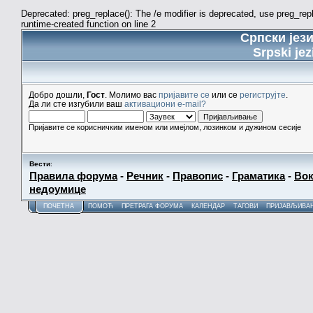
Deprecated: preg_replace(): The /e modifier is deprecated, use preg_re
runtime-created function on line 2
Српски јез
Srpski jez
Добро дошли,
Гост
. Молимо вас
пријавите се
или се
региструјте
.
Да ли сте изгубили ваш
активациони e-mail?
Пријавите се корисничким именом или имејлом, лозинком и дужином сесије
Вести
:
Правила форума
-
Речник
-
Правопис
-
Граматика
-
Вок
недоумице
ПОЧЕТНА
ПОМОЋ
ПРЕТРАГА ФОРУМА
КАЛЕНДАР
ТАГОВИ
ПРИЈАВЉИВА