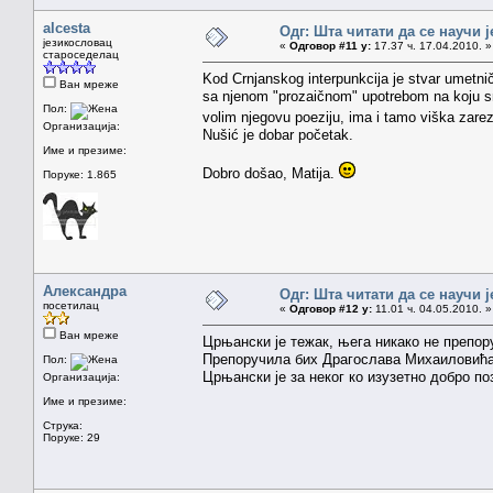
alcesta
Одг: Шта читати да се научи ј
језикословац
«
Одговор #11 у:
17.37 ч. 17.04.2010. »
староседелац
Kod Crnjanskog interpunkcija je stvar umetnič
Ван мреже
sa njenom "prozaičnom" upotrebom na koju sm
Пол:
volim njegovu poeziju, ima i tamo viška zare
Организација:
Nušić je dobar početak.
Име и презиме:
Dobro došao, Matija.
Поруке: 1.865
Александра
Одг: Шта читати да се научи ј
посетилац
«
Одговор #12 у:
11.01 ч. 04.05.2010. »
Ван мреже
Црњански је тежак, њега никако не препору
Препоручила бих Драгослава Михаиловића,
Пол:
Црњански је за неког ко изузетно добро позн
Организација:
Име и презиме:
Струка:
Поруке: 29