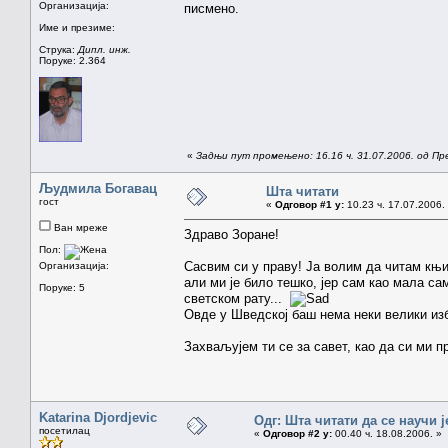
Организација:
писмено.
Име и презиме:
Струка:
Дипл. инж.
Поруке: 2.364
«
Задњи пут промењено: 16.16 ч. 31.07.2006. од П
Људмила Богавац
Шта читати
гост
«
Одговор #1 у:
10.23 ч. 17.07.2006.
Ван мреже
Здраво Зоране!
Пол:
Сасвим си у праву! Ја волим да читам књи
Организација:
али ми је било тешко, јер сам као мала са
Поруке: 5
светском рату...
Овде у Шведској баш нема неки велики изб
Захваљујем ти се за савет, као да си ми п
Katarina Djordjevic
Одг: Шта читати да се научи ј
посетилац
«
Одговор #2 у:
00.40 ч. 18.08.2006. »