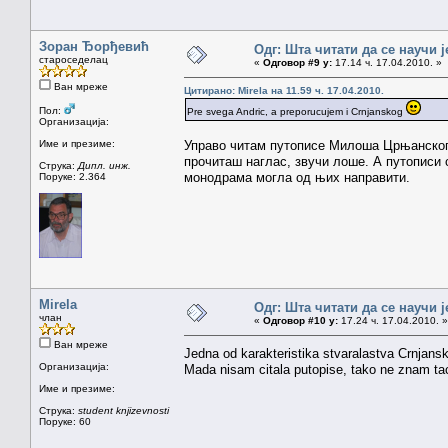
Зоран Ђорђевић
Одг: Шта читати да се научи ј
староседелац
«
Одговор #9 у:
17.14 ч. 17.04.2010. »
Ван мреже
Цитирано: Mirela на 11.59 ч. 17.04.2010.
Пол:
Pre svega Andric, a preporucujem i Crnjanskog
Организација:
Име и презиме:
Управо читам путописе Милоша Црњанског. 
прочиташ наглас, звучи лоше. А путописи с
Струка:
Дипл. инж.
монодрама могла од њих направити.
Поруке: 2.364
Mirela
Одг: Шта читати да се научи ј
члан
«
Одговор #10 у:
17.24 ч. 17.04.2010. »
Ван мреже
Jedna od karakteristika stvaralastva Crnjans
Организација:
Mada nisam citala putopise, tako ne znam tac
Име и презиме:
Струка:
student knjizevnosti
Поруке: 60