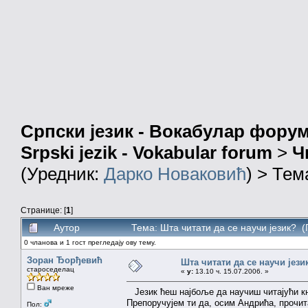
Српски језик - Вокабулар фору
Srpski jezik - Vokabular forum
>
Ч
(Уредник:
Дарко Новаковић
) > Тем
Странице: [
1
]
Аутор
Тема: Шта читати да се научи језик? 
0 чланова и 1 гост прегледају ову тему.
Зоран Ђорђевић
Шта читати да се научи јези
староседелац
«
у:
13.10 ч. 15.07.2006. »
Ван мреже
Језик ћеш најбоље да научиш читајући књи
Препоручујем ти да, осим Андрића, прочи
Пол: