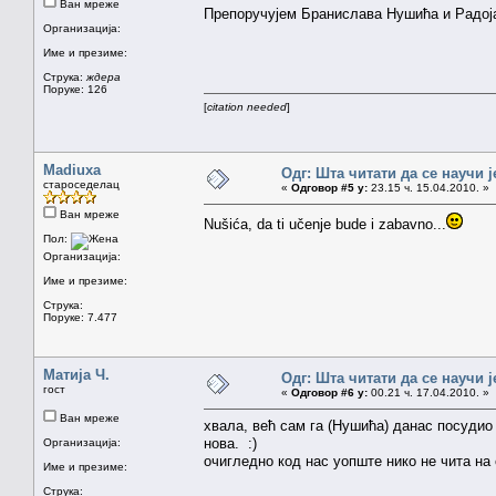
Ван мреже
Препоручујем Бранислава Нушића и Радо
Организација:
Име и презиме:
Струка:
ждера
Поруке: 126
[
citation needed
]
Madiuxa
Одг: Шта читати да се научи ј
староседелац
«
Одговор #5 у:
23.15 ч. 15.04.2010. »
Ван мреже
Nušića, da ti učenje bude i zabavno...
Пол:
Организација:
Име и презиме:
Струка:
Поруке: 7.477
Матија Ч.
Одг: Шта читати да се научи ј
гост
«
Одговор #6 у:
00.21 ч. 17.04.2010. »
Ван мреже
хвала, већ сам га (Нушића) данас посудио
нова. :)
Организација:
очигледно код нас уопште нико не чита на
Име и презиме:
Струка: