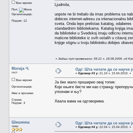
Ван мреже
Ljudmila,
Пол:
uopste ne bi trebalo da imas problema sa nabav
Организација:
dobices internet-adresu za intenacionalnu bib
Поруке: 12
sveta. Onda lepo prelistas katalog, odaberes 
standardnim bibliotekama. Katalog knjiga imas 
da biblioteke u Svedskoj imaju odlicnu inter
maticne biblioteke iz svih ostalih u citavoj z
knjige stignu u tvoju biblioteku dobijes obave
«
Задњи пут промењено: 09.21 ч. 18.08.2006. од Katar
Матија Ч.
Одг: Шта читати да се научи ј
гост
«
Одговор #3 у:
21.10 ч. 15.04.2010. »
Ван мреже
Ја бих мало проширио овај топик:
Које књиге бисте ми као странцу препоручи
Организација:
упознам и њу?
Име и презиме:
Струка:
Хвала вама на одговорима.
Поруке: 3
Шишмиш
Одг: Шта читати да се научи ј
члан
«
Одговор #4 у:
22.04 ч. 15.04.2010. »