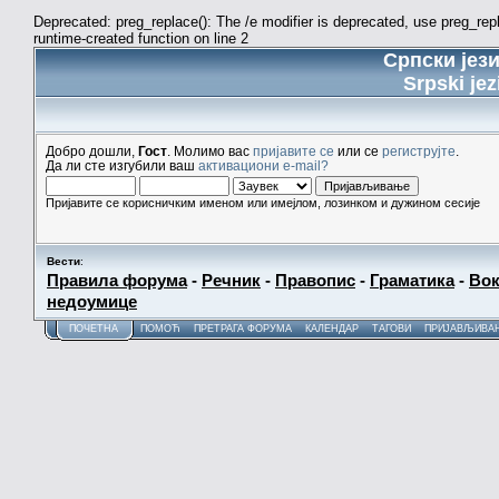
Deprecated: preg_replace(): The /e modifier is deprecated, use preg_re
runtime-created function on line 2
Српски јез
Srpski jez
Добро дошли,
Гост
. Молимо вас
пријавите се
или се
региструјте
.
Да ли сте изгубили ваш
активациони e-mail?
Пријавите се корисничким именом или имејлом, лозинком и дужином сесије
Вести
:
Правила форума
-
Речник
-
Правопис
-
Граматика
-
Вок
недоумице
ПОЧЕТНА
ПОМОЋ
ПРЕТРАГА ФОРУМА
КАЛЕНДАР
ТАГОВИ
ПРИЈАВЉИВА