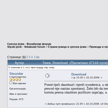
Српски језик - Вокабулар форум
Srpski jezik - Vokabular forum
>
Страни језици и српски језик
>
Преводи и п
Странице: [
1
]
2
3
4
Све
Аутор
Тема: Download (Прочитано 47144 пута)
0 чланова и 1 гост прегледају ову тему.
Stoundar
Download
староседелац
«
у:
15.35 ч. 02.10.2008. »
Ван мреже
Pored riječi
daunloud
i njenih izvedenica, u o
prevod nije nastao spontano). Želio bih da te
Организација:
koriste prema vlastitom jezičkom osjećaju, a 
Име и презиме:
Поруке: 973
«
Задњи пут промењено: 21.55 ч. 02.10.2008. од St