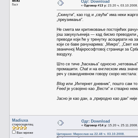
Miki
Одг: Download
Гост
«
Одговор #13 у:
23.20 ч. 03.10.2008.
„Скинути“, као год и „свући“ има неки жар
„преузимање“.
Не смета ми критиковање постојећих рачуна
још закукуљенија — кад бисмо преводили д
преводи који ће у тренутку асоцирати на з
који се баве рачунарима: „Микро“, „Свет ко
званичној Мајкрософтовој страници за Срби
ваздуху.
Што се тиче „ћаскања“ односно „четовања“
промашити.
Chat
и на енглеском има значењ
реч у свакодневном говору скоро нестала:
Blog
или „Интернет дневник“, пошто сам то 
Feed
је усвојено као „Вести“ и стварно нем
Јасно је као дан, а „природно као дан“ није
Madiuxa
Одг: Download
староседелац
«
Одговор #14 у:
15.20 ч. 25.11.2008.
Ван мреже
Цитирано: Мирослав на 22.48 ч. 03.10.2008.