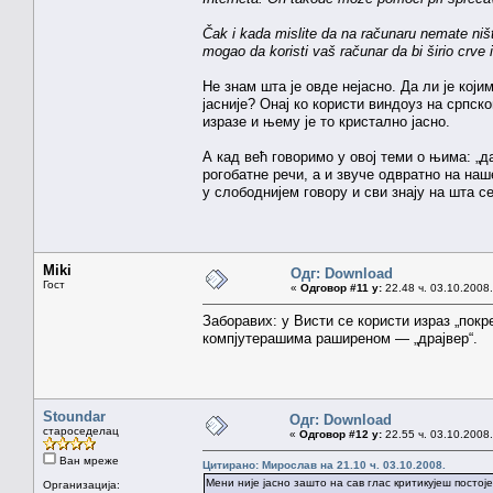
Čak i kada mislite da na računaru nemate niš
mogao da koristi vaš računar da bi širio crve 
Не знам шта је овде нејасно. Да ли је који
јасније? Онај ко користи виндоуз на српс
изразе и њему је то кристално јасно.
А кад већ говоримо у овој теми о њима: „
рогобатне речи, а и звуче одвратно на наше
у слободнијем говору и сви знају на шта 
Miki
Одг: Download
Гост
«
Одговор #11 у:
22.48 ч. 03.10.2008.
Заборавих: у Висти се користи израз „покре
компјутерашима раширеном — „драјвер“.
Stoundar
Одг: Download
староседелац
«
Одговор #12 у:
22.55 ч. 03.10.2008.
Ван мреже
Цитирано: Мирослав на 21.10 ч. 03.10.2008.
Мени није јасно зашто на сав глас критикујеш посто
Организација: