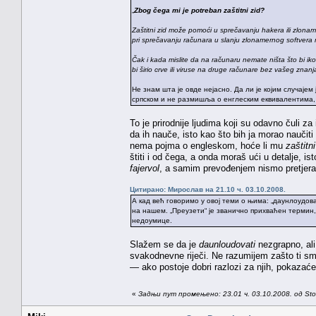
„
Zbog čega mi je potreban zaštitni zid?
Zaštitni zid može pomoći u sprečavanju hakera ili zlona
pri sprečavanju računara u slanju zlonamernog softvera
Čak i kada mislite da na računaru nemate ništa što bi i
bi širio crve ili viruse na druge računare bez vašeg znanj
Не знам шта је овде нејасно. Да ли је којим случајем
српском и не размишља о енглеским еквивалентима, в
To je prirodnije ljudima koji su odavno čuli za
da ih nauče, isto kao što bih ja morao naučiti
nema pojma o engleskom, hoće li mu
zaštitni
štiti i od čega, a onda moraš ući u detalje, is
fajervol
, a samim prevođenjem nismo pretjera
Цитирано: Мирослав на 21.10 ч. 03.10.2008.
А кад већ говоримо у овој теми о њима: „даунлоудов
на нашем. „Преузети“ је званично прихваћен термин, 
недоумице.
Slažem se da je
daunloudovati
nezgrapno, al
svakodnevne riječi. Ne razumijem zašto ti sme
— ako postoje dobri razlozi za njih, pokazaće
«
Задњи пут промењено: 23.01 ч. 03.10.2008. од St