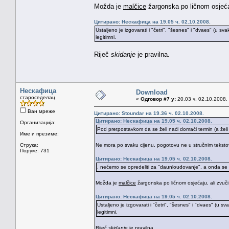
Možda je
malčice
žargonska po ličnom osjećaju
Цитирано: Нескафица на 19.05 ч. 02.10.2008.
Ustaljeno je izgovarati i "četri", "šesnes" i "dvaes" (u sv
legitimni.
Riječ
skidanje
je pravilna.
Нескафица
Download
староседелац
«
Одговор #7 у:
20.03 ч. 02.10.2008.
Ван мреже
Цитирано: Stoundar на 19.36 ч. 02.10.2008.
Цитирано: Нескафица на 19.05 ч. 02.10.2008.
Организација:
Pod pretpostavkom da se želi naći domaći termin (a želi
Име и презиме:
Струка:
Ne mora po svaku cijenu, pogotovu ne u stručnim teksto
Поруке: 731
Цитирано: Нескафица на 19.05 ч. 02.10.2008.
, nećemo se opredeliti za "daunloudovanje", a onda se p
Možda je
malčice
žargonska po ličnom osjećaju, ali zvuči 
Цитирано: Нескафица на 19.05 ч. 02.10.2008.
Ustaljeno je izgovarati i "četri", "šesnes" i "dvaes" (u s
legitimni.
Riječ
skidanje
je pravilna.