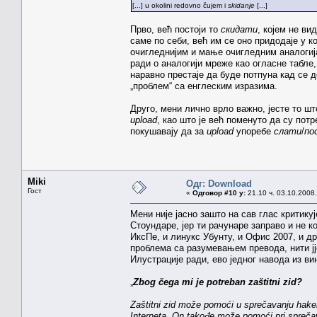
[...] u okolini redovno čujem i
skidanje
[...]
Прво, већ постоји то
скидати
, којем не в
саме по себи, већ им се оно придодаје у к
очигледнијим и мање очигледним аналогиј
ради о аналогији мреже као огласне табле,
наравно престаје да буде потпуна кад се д
„проблем“ са енглеским изразима.
Друго, мени лично врло важно, јесте то ш
upload
, као што је већ поменуто да су пот
покушавају да за
upload
упоребе
слати
/
по
Miki
Одг: Download
Гост
«
Одговор #10 у:
21.10 ч. 03.10.2008.
Мени није јасно зашто на сав глас критику
Стоундаре, јер ти рачунаре заправо и не к
ИксПе, и линукс Убунту, и Офис 2007, и д
проблема са разумевањем превода, нити јје
Илустрације ради, ево једног навода из в
„
Zbog čega mi je potreban zaštitni zid?
Zaštitni zid može pomoći u sprečavanju hakera
Interneta. On takođe može pomoći pri spreča