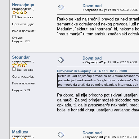
Нескафица
Download
староседелац
«
Одговор #1 у:
16.55 ч. 02.10.2008.
Ван мреже
Retko se kad najsrećniji prevod za neki stra
semantičke određenosti nekog prevoda ljudi na
Организација:
Međutim, "skinuti sa Interneta" bi, nekome k
Име и презиме:
"preuzimanje" u tom smislu značenjski određen
Струка:
Поруке: 731
Stoundar
Download
староседелац
«
Одговор #2 у:
17.18 ч. 02.10.2008.
Ван мреже
Цитирано: Нескафица на 16.55 ч. 02.10.2008.
Retko se kad najsrećniji prevod za neki strani svakodn
Организација:
prevoda ljudi nadoknađuju "očiglednom nastavom" - "to ti
Име и презиме:
pre moglo da znači da se nešto uklanja s Interneta, dok j
Поруке: 973
Pa dobro, ali nije prirodno potiskivati ustalj
ga nauči. Za tvoj primjer možeš slobodno rez
opkladu, tj. da je
preuzimanje
naknadni, preciz
bolje je koristiti drugu ustaljenu varijantu:
dau
Madiuxa
Download
староседелац
«
Одговор #3 у:
18.35 ч. 02.10.2008.