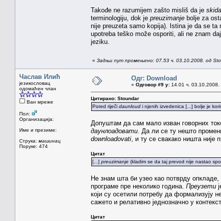
Takođe ne razumijem zašto misliš da je
skida
terminologiju, dok je
preuzimanje
bolje za ost
nije preuzeta samo kopija). Istina je da se ta 
upotreba teško može osporiti, ali ne znam daje
jeziku.
«
Задњи пут промењено: 07.53 ч. 03.10.2008. од St
Часлав Илић
Одг: Download
језикословац
«
Одговор #9 у:
14.01 ч. 03.10.2008.
одомаћен члан
Цитирано: Stoundar
Ван мреже
Pored riječi
daunloud
i njenih izvedenica [...] bolje je kor
Пол:
Организација:
Допуштам да сам мало изван говорних токо
Име и презиме:
даунлоадовати
. Да ли се ту нешто промен
downloadovati
, и ту се свакако ништа није 
Струка:
машинац
Поруке: 474
Цитат
[...]
preuzimanje
(kladim se da taj prevod nije nastao sp
Не знам шта би узео као потврду опкладе,
програме пре неколико година.
Преузети
ј
који су осетили потребу да формализују не
сажето и релативно једнозначно у контекст
Цитат