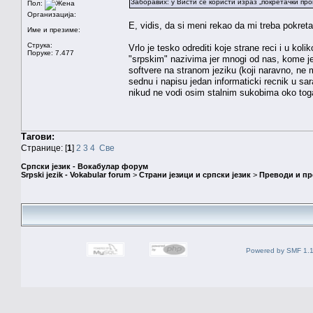
Заборавих: у Висти се користи израз „покретачки про
Пол:
Организација:
E, vidis, da si meni rekao da mi treba pokret
Име и презиме:
Струка:
Vrlo je tesko odrediti koje strane reci i u koli
Поруке: 7.477
"srpskim" nazivima jer mnogi od nas, kome je s
softvere na stranom jeziku (koji naravno, ne 
sednu i napisu jedan informaticki recnik u sar
nikud ne vodi osim stalnim sukobima oko toga
Тагови:
Странице: [
1
]
2
3
4
Све
Српски језик - Вокабулар форум
Srpski jezik - Vokabular forum
>
Страни језици и српски језик
>
Преводи и п
Powered by SMF 1.