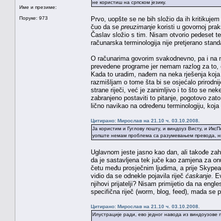
не користиш на српском језику.
Име и презиме:
Поруке: 973
Prvo, uopšte se ne bih složio da ih kritikuj
čuo da se
preuzimanje
koristi u govornoj prak
Časlav složio s tim. Nisam otvorio pedeset t
računarska terminologija nije pretjerano stan
O računarima govorim svakodnevno, pa i na na
prevedene programe jer nemam razlog za to, o
Kada to uradim, nađem na neka rješenja koja
razmišljam o tome šta bi se osjećalo prirodnij
strane riječi, već je zanimljivo i to što se ne
zabranjeno postaviti to pitanje, pogotovo zato
lično navikao na određenu terminologiju, koja 
Цитирано: Мирослав на 21.10 ч. 03.10.2008.
Ја користим и Гуглову пошту, и виндоуз Висту, и ИксП
уопште немам проблема са разумевањем превода, нити
Uglavnom jeste jasno kao dan, ali takođe zaht
da je sastavljena tek juče kao zamjena za on
četu među prosječnim ljudima, a prije Skype
vidio da se odnekle pojavila riječ
ćaskanje
. E
njihovi prijatelji? Nisam primijetio da na engl
specifična riječ (worm, blog, feed), mada se
Цитирано: Мирослав на 21.10 ч. 03.10.2008.
Илустрације ради, ево једног навода из виндоузове