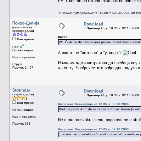
PS. Čudi me da nikome nisu pali na pamet skor
«
Задњи пут промењено: 19.08 ч. 02.10.2008. од Н
Психо-Делија
Download
језикословац
«
Одговор #5 у:
19.34 ч. 02.10.2008.
староседелац
Цитат
Ван мреже
PS. Čudi me da nikome nisu pali na pamet skoro-pa-bukval
Пол:
Организација:
А зашто не "истовар" и "утовар"?
Име и презиме:
И молим администратора да пребаци ову т
Струка:
да се ту Ђорђу честита рођендан надуго 
Поруке: 1.457
Stoundar
Download
староседелац
«
Одговор #6 у:
19.36 ч. 02.10.2008.
Ван мреже
Цитирано: Нескафица на 19.05 ч. 02.10.2008.
Pod pretpostavkom da se želi naći domaći termin (a želi 
Организација:
Име и презиме:
Ne mora po svaku cijenu, pogotovu ne u stru
Поруке: 973
Цитирано: Нескафица на 19.05 ч. 02.10.2008.
, nećemo se opredeliti za "daunloudovanje", a onda se po