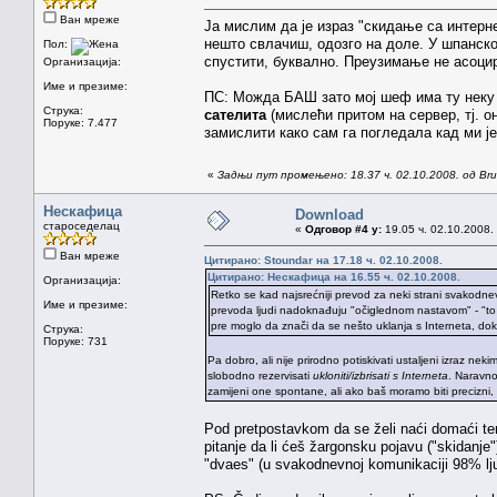
Ван мреже
Ја мислим да је израз "скидање са интерне
нешто свлачиш, одозго на доле. У шпанско
Пол:
спустити, буквално. Преузимање не асоцир
Организација:
Име и презиме:
ПС: Можда БАШ зато мој шеф има ту неку 
Струка:
сателита
(мислећи притом на сервер, тј. о
Поруке: 7.477
замислити како сам га погледала кад ми је 
«
Задњи пут промењено: 18.37 ч. 02.10.2008. од Brun
Нескафица
Download
староседелац
«
Одговор #4 у:
19.05 ч. 02.10.2008.
Ван мреже
Цитирано: Stoundar на 17.18 ч. 02.10.2008.
Цитирано: Нескафица на 16.55 ч. 02.10.2008.
Организација:
Retko se kad najsrećniji prevod za neki strani svakodn
Име и презиме:
prevoda ljudi nadoknađuju "očiglednom nastavom" - "to t
pre moglo da znači da se nešto uklanja s Interneta, dok 
Струка:
Поруке: 731
Pa dobro, ali nije prirodno potiskivati ustaljeni izraz n
slobodno rezervisati
ukloniti/izbrisati s Interneta
. Naravno
zamijeni one spontane, ali ako baš moramo biti precizni, bo
Pod pretpostavkom da se želi naći domaći ter
pitanje da li ćeš žargonsku pojavu ("skidanje")
"dvaes" (u svakodnevnoj komunikaciji 98% ljudi