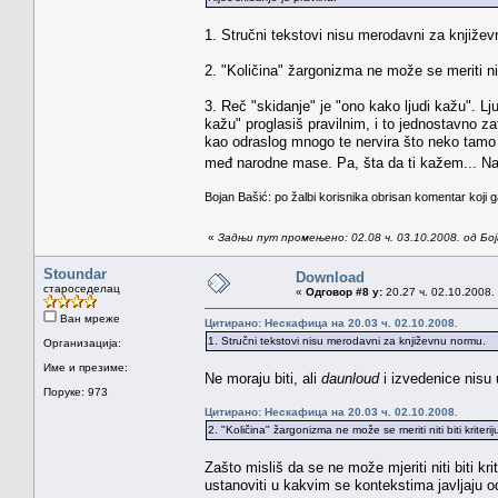
1. Stručni tekstovi nisu merodavni za knjiže
2. "Količina" žargonizma ne može se meriti niti
3. Reč "skidanje" je "ono kako ljudi kažu". Lj
kažu" proglasiš pravilnim, i to jednostavno za
kao odraslog mnogo te nervira što neko tamo
međ narodne mase. Pa, šta da ti kažem... Na 
Bojan Bašić: po žalbi korisnika obrisan komentar koji g
«
Задњи пут промењено: 02.08 ч. 03.10.2008. од Бо
Stoundar
Download
староседелац
«
Одговор #8 у:
20.27 ч. 02.10.2008.
Ван мреже
Цитирано: Нескафица на 20.03 ч. 02.10.2008.
1. Stručni tekstovi nisu merodavni za književnu normu.
Организација:
Име и презиме:
Ne moraju biti, ali
daunloud
i izvedenice nisu 
Поруке: 973
Цитирано: Нескафица на 20.03 ч. 02.10.2008.
2. "Količina" žargonizma ne može se meriti niti biti kriteri
Zašto misliš da se ne može mjeriti niti biti k
ustanoviti u kakvim se kontekstima javljaju od