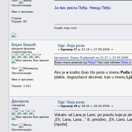
Пол:
Организација:
Ја бих рекла Пеђа. Никад Пеђо.
Име и презиме:
Струка:
Поруке: 90
Cogito ergo sum
Бојан Башић
Одг: боја розе
уредник форума
«
Одговор #7 у:
22.18 ч. 27.09.2006. »
староседелац
Цитирано: Зоран Ђорђевић на 21.27 ч. 27.09.2006.
Ван мреже
Како гласи вокатив од
Пеђа
? Чуо сам облике
Пеђа
и
Пол:
Ako je
e
kratko (kao što jeste u imenu
Peđa
k
Организација:
(dakle, dugouzlazni akcenat, kao u imenu
Lj
Име и презиме:
Поруке: 1.611
Данијела
Одг: боја розе
сарадник
«
Одговор #8 у:
09.43 ч. 28.09.2006. »
члан
Vokativ od
Lana
je
Lano
, po pravilu koje je a
Ван мреже
„Eh, Lana, Lana...“ ili, prirodno, „Eh, Lano, La
[/quote]
Пол:
Организација: