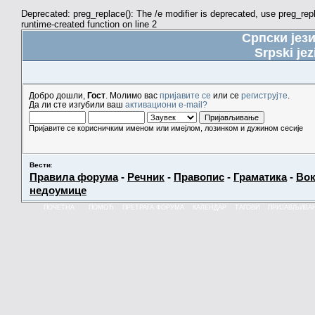
Deprecated: preg_replace(): The /e modifier is deprecated, use preg_re
runtime-created function on line 2
Српски јез
Srpski jez
Добро дошли,
Гост
. Молимо вас
пријавите се
или се
региструјте
.
Да ли сте изгубили ваш
активациони e-mail?
Пријавите се корисничким именом или имејлом, лозинком и дужином сесије
Вести
:
Правила форума
-
Речник
-
Правопис
-
Граматика
-
Вок
недоумице
ПОЧЕТНА
ПОМОЋ
ПРЕТРАГА ФОРУМА
КАЛЕНДАР
ТАГОВИ
ПРИЈАВЉИВА