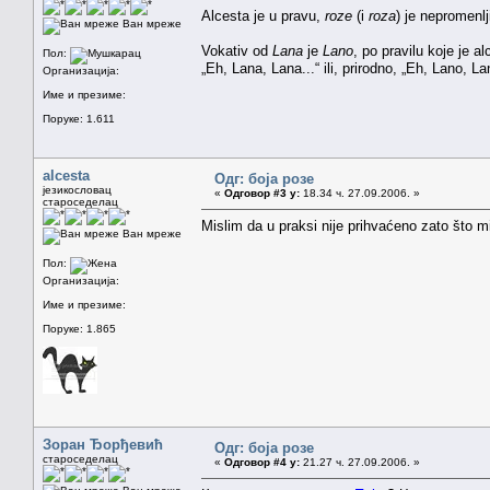
Alcesta je u pravu,
roze
(i
roza
) je nepromenlj
Ван мреже
Vokativ od
Lana
je
Lano
, po pravilu koje je a
Пол:
„Eh, Lana, Lana...“ ili, prirodno, „Eh, Lano, La
Организација:
Име и презиме:
Поруке: 1.611
alcesta
Одг: боја розе
језикословац
«
Одговор #3 у:
18.34 ч. 27.09.2006. »
староседелац
Mislim da u praksi nije prihvaćeno zato što m
Ван мреже
Пол:
Организација:
Име и презиме:
Поруке: 1.865
Зоран Ђорђевић
Одг: боја розе
староседелац
«
Одговор #4 у:
21.27 ч. 27.09.2006. »