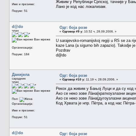
Живим у Републици Српској, тачније у Бањо
Име и презиме:
Лано је код нас локализам.
Поруке: 51
d@do
Одг: боја розе
члан
«
Одговор #9 у:
10.52 ч. 28.09.2006. »
Ван мреже
U sarajevsko-romanijskoj regiji u RS se za ri
kaze Lana (a sigurno bih zapazio). Takodje j
Организација:
Pozdrav
Поруке: 184
d@do
Данијела
Одг: боја розе
сарадник
«
Одговор #10 у:
11.19 ч. 28.09.2006. »
члан
Рекох да живим у Бањој Луци и да су код н
Ван мреже
Ако се неко зове Лàна(краткоузлазни акцен
Ако се неко зове Лáна(дугоузлазни акценат
Пол:
Код Хрвата је нпр. Пèтра, а код нас Пéтра-
Организација:
Име и презиме:
Поруке: 51
d@do
Одг: боја розе