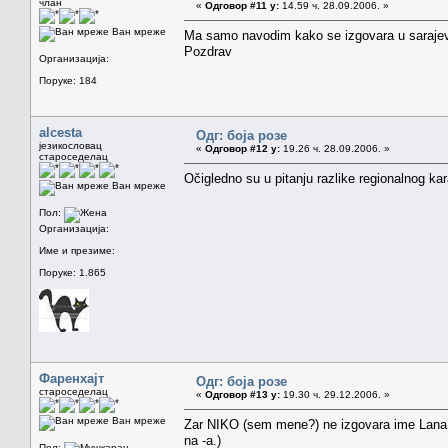
члан
«
Одговор #11 у:
14.59 ч. 28.09.2006. »
Ван мреже
Ma samo navodim kako se izgovara u sarajevsk
Pozdrav
Организација:
Поруке: 184
alcesta
Одг: боја розе
језикословац
«
Одговор #12 у:
19.26 ч. 28.09.2006. »
староседелац
Očigledno su u pitanju razlike regionalnog ka
Ван мреже
Пол:
Организација:
Име и презиме:
Поруке: 1.865
Фаренхајт
Одг: боја розе
староседелац
«
Одговор #13 у:
19.30 ч. 29.12.2006. »
Ван мреже
Zar NIKO (sem mene?) ne izgovara ime Lana 
na -a.)
Пол: