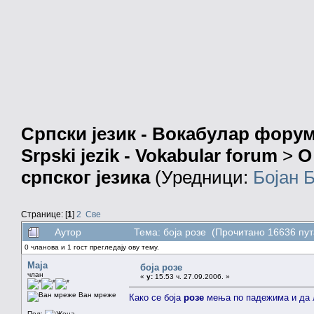
Српски језик - Вокабулар фору
Srpski jezik - Vokabular forum
>
О
српског језика
(Уредници:
Бојан 
Странице: [
1
]
2
Све
Аутор
Тема: боја розе (Прочитано 16636 пут
0 чланова и 1 гост прегледају ову тему.
Maja
боја розе
члан
«
у:
15.53 ч. 27.09.2006. »
Ван мреже
Како се боја
розе
мења по падежима и да 
Пол: