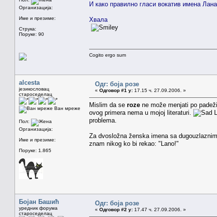
И како правилно гласи вокатив имена Лана
Организација:
Име и презиме:
Хвала
Струка:
Поруке: 90
Cogito ergo sum
alcesta
Одг: боја розе
језикословац
«
Одговор #1 у:
17.15 ч. 27.09.2006. »
староседелац
Mislim da se
roze
ne može menjati po padežim
Ван мреже
ovog primera nema u mojoj literaturi.
L
problema.
Пол:
Организација:
Za dvosložna ženska imena sa dugouzlaznim ak
Име и презиме:
znam nikog ko bi rekao: "Lano!"
Поруке: 1.865
Бојан Башић
Одг: боја розе
уредник форума
«
Одговор #2 у:
17.47 ч. 27.09.2006. »
староседелац