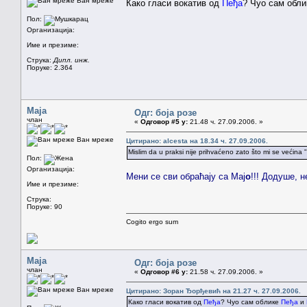
Ван мреже
Како гласи вокатив од
Пеђа
? Чуо сам обл
Пол:
Организација:
Име и презиме:
Струка:
Дипл. инж.
Поруке: 2.364
Maja
Одг: боја розе
члан
«
Одговор #5 у:
21.48 ч. 27.09.2006. »
Ван мреже
Цитирано: alcesta на 18.34 ч. 27.09.2006.
Mislim da u praksi nije prihvaćeno zato što mi se većina 
Пол:
Организација:
Мени се сви обраћају са Мај
о
!!! Додуше, н
Име и презиме:
Струка:
Поруке: 90
Cogito ergo sum
Maja
Одг: боја розе
члан
«
Одговор #6 у:
21.58 ч. 27.09.2006. »
Ван мреже
Цитирано: Зоран Ђорђевић на 21.27 ч. 27.09.2006.
Како гласи вокатив од
Пеђа
? Чуо сам облике
Пеђа
и