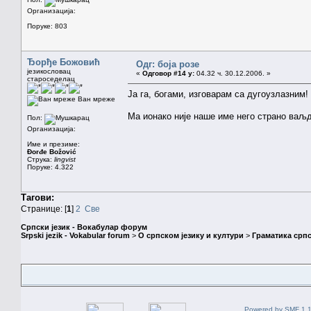
Организација:
Поруке: 803
Ђорђе Божовић
Одг: боја розе
језикословац
«
Одговор #14 у:
04.32 ч. 30.12.2006. »
староседелац
Ја га, богами, изговарам са дугоузлазним!
Ван мреже
Ма ионако није наше име него страно ваљд
Пол:
Организација:
Име и презиме:
Đorđe Božović
Струка:
lingvist
Поруке: 4.322
Тагови:
Странице: [
1
]
2
Све
Српски језик - Вокабулар форум
Srpski jezik - Vokabular forum
>
О српском језику и култури
>
Граматика српс
Powered by SMF 1.