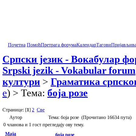
Почетна
Помоћ
Претрага форума
Календар
Тагови
Пријављив
Српски језик - Вокабулар ф
Srpski jezik - Vokabular forum
култури
>
Граматика српског
e
) > Тема:
боја розе
Странице: [
1
]
2
Све
Аутор
Тема: боја розе (Прочитано 16634 пута)
0 чланова и 1 гост прегледају ову тему.
Maja
боја розе