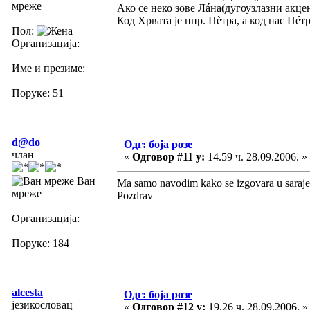
мреже
Ако се неко зове Лáна(дугоузлазни акцен
Код Хрвата је нпр. Пèтра, а код нас Пéтр
Пол:
Организација:
Име и презиме:
Поруке: 51
d@do
Одг: боја розе
члан
«
Одговор #11 у:
14.59 ч. 28.09.2006. »
Ван
Ma samo navodim kako se izgovara u sarajev
мреже
Pozdrav
Организација:
Поруке: 184
alcesta
Одг: боја розе
језикословац
«
Одговор #12 у:
19.26 ч. 28.09.2006. »