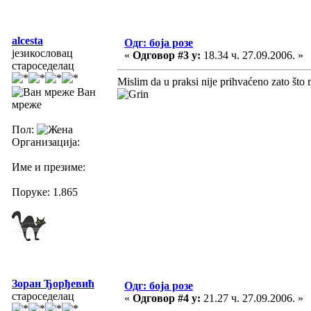
alcesta
Одг: боја розе
језикословац
«
Одговор #3 у:
18.34 ч. 27.09.2006. »
староседелац
Mislim da u praksi nije prihvaćeno zato što 
Ван
мреже
Пол:
Организација:
Име и презиме:
Поруке: 1.865
Зоран Ђорђевић
Одг: боја розе
староседелац
«
Одговор #4 у:
21.27 ч. 27.09.2006. »