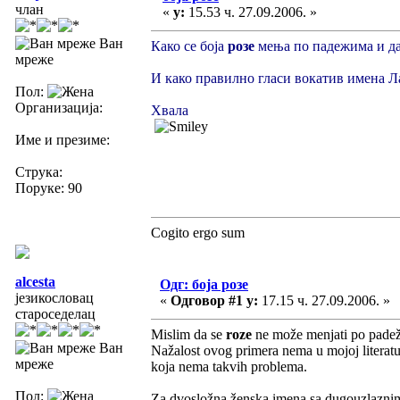
члан
«
у:
15.53 ч. 27.09.2006. »
Ван
Како се боја
розе
мења по падежима и да
мреже
И како правилно гласи вокатив имена Л
Пол:
Организација:
Хвала
Име и презиме:
Струка:
Поруке: 90
Cogito ergo sum
alcesta
Одг: боја розе
језикословац
«
Одговор #1 у:
17.15 ч. 27.09.2006. »
староседелац
Mislim da se
roze
ne može menjati po padeži
Ван
Nažalost ovog primera nema u mojoj literatu
мреже
koja nema takvih problema.
Пол:
Za dvosložna ženska imena sa dugouzlaznim a