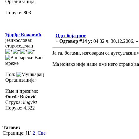
Организација:
Поруке: 803
Ђорђе Божовић
Одг: боја розе
језикословац
«
Одговор #14 у:
04.32 ч. 30.12.2006. »
староседелац
Ја га, богами, изговарам са дугоузлазни
Ван
мреже
Ма ионако није наше име него страно ва
Пол:
Организација:
Име и презиме:
Đorđe Božović
Струка:
lingvist
Поруке: 4.322
Тагови:
Странице: [
1
]
2
Све