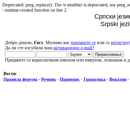
Deprecated: preg_replace(): The /e modifier is deprecated, use preg
: runtime-created function on line 2
Српски јези
Srpski jez
Добро дошли,
Гост
. Молимо вас
пријавите се
или се
региструј
Да ли сте изгубили ваш
активациони e-mail?
Пријавите се корисничким именом или имејлом, лозинком и 
Вести
:
Правила форума
-
Речник
-
Правопис
-
Граматика
-
Вокатив