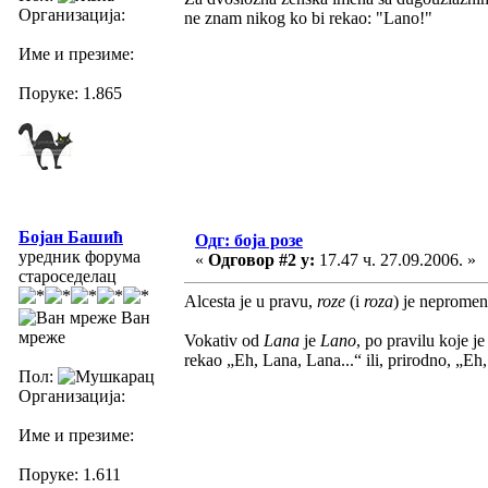
Организација:
ne znam nikog ko bi rekao: "Lano!"
Име и презиме:
Поруке: 1.865
Бојан Башић
Одг: боја розе
уредник форума
«
Одговор #2 у:
17.47 ч. 27.09.2006. »
староседелац
Alcesta je u pravu,
roze
(i
roza
) je nepromen
Ван
мреже
Vokativ od
Lana
je
Lano
, po pravilu koje je
rekao „Eh, Lana, Lana...“ ili, prirodno, „Eh
Пол:
Организација:
Име и презиме:
Поруке: 1.611