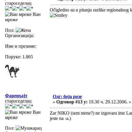
староседелац
Očigledno su u pitanju razlike regionalnog k
Ван
мреже
Пол:
Организација:
Име и презиме:
Поруке: 1.865
Фаренхајт
Одг: боја розе
староседелац
«
Одговор #13 у:
19.30 ч. 29.12.2006. »
Ван
Zar NIKO (sem mene?) ne izgovara ime Lan
мреже
jeste na -a.)
Пол: