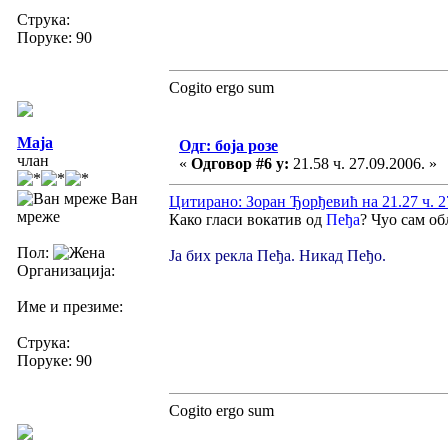
Струка:
Поруке: 90
Cogito ergo sum
Maja
Одг: боја розе
члан
«
Одговор #6 у:
21.58 ч. 27.09.2006. »
Ван
Цитирано: Зоран Ђорђевић на 21.27 ч. 2
мреже
Како гласи вокатив од
Пеђа
? Чуо сам о
Пол:
Ја бих рекла Пеђа. Никад Пеђо.
Организација:
Име и презиме:
Струка:
Поруке: 90
Cogito ergo sum