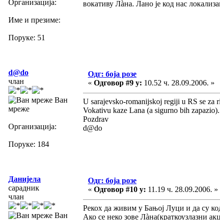
Организација:
вокативу Лàна. Лано је код нас локализа
Име и презиме:
Поруке: 51
d@do
Одг: боја розе
члан
«
Одговор #9 у:
10.52 ч. 28.09.2006. »
Ван
U sarajevsko-romanijskoj regiji u RS se za 
мреже
Vokativu kaze Lana (a sigurno bih zapazio)
Pozdrav
Организација:
d@do
Поруке: 184
Данијела
Одг: боја розе
сарадник
«
Одговор #10 у:
11.19 ч. 28.09.2006. »
члан
Рекох да живим у Бањој Луци и да су код
Ван
Ако се неко зове Лàна(краткоузлазни акц