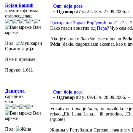
Бојан Башић
Одг: боја розе
уредник форума
«
Одговор #7 у:
22.18 ч. 27.09.2006. »
староседелац
Цитирано: Зоран Ђорђевић на 21.27 ч. 2
Ван
Како гласи вокатив од
Пеђа
? Чуо сам о
мреже
Ako je
e
kratko (kao što jeste u imenu
Peđa
Пол:
Péđa
(dakle, dugouzlazni akcenat, kao u i
Организација:
Име и презиме:
Поруке: 1.611
Данијела
Одг: боја розе
сарадник
«
Одговор #8 у:
09.43 ч. 28.09.2006. »
члан
Vokativ od
Lana
je
Lano
, po pravilu koje je
Ван
rekao „Eh, Lana, Lana...“ ili, prirodno, „Eh
мреже
[/quote]
Пол:
Живим у Републици Српској, тачније у Ба