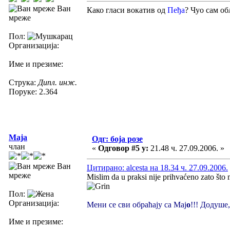
Ван
Како гласи вокатив од
Пеђа
? Чуо сам о
мреже
Пол:
Организација:
Име и презиме:
Струка:
Дипл. инж.
Поруке: 2.364
Maja
Одг: боја розе
члан
«
Одговор #5 у:
21.48 ч. 27.09.2006. »
Ван
Цитирано: alcesta на 18.34 ч. 27.09.2006.
мреже
Mislim da u praksi nije prihvaćeno zato što 
Пол:
Организација:
Мени се сви обраћају са Мај
о
!!! Додуше,
Име и презиме: