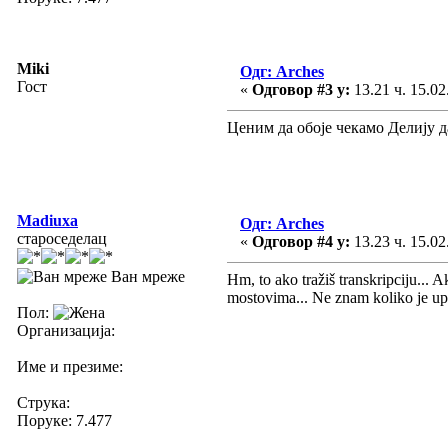
Miki
Одг: Arches
Гост
«
Одговор #3 у:
13.21 ч. 15.02
Ценим да обоје чекамо Делију д
Madiuxa
Одг: Arches
староседелац
«
Одговор #4 у:
13.23 ч. 15.02
Ван мреже
Hm, to ako tražiš transkripciju... 
mostovima... Ne znam koliko je uputn
Пол:
Организација:
Име и презиме:
Струка:
Поруке: 7.477