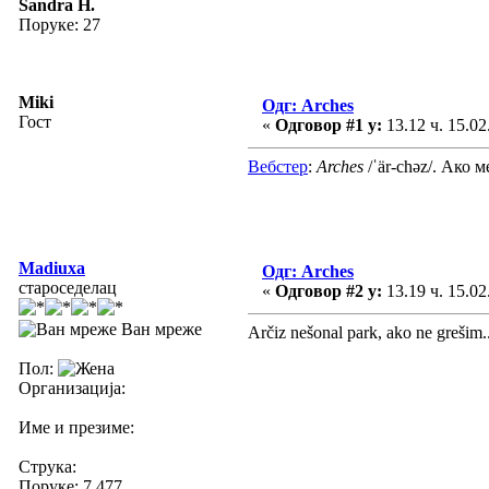
Sandra H.
Поруке: 27
Miki
Одг: Arches
Гост
«
Одговор #1 у:
13.12 ч. 15.02
Вебстер
:
Arches
/ˈär-chəz/. Ако 
Madiuxa
Одг: Arches
староседелац
«
Одговор #2 у:
13.19 ч. 15.02
Ван мреже
Arčiz nešonal park, ako ne grešim..
Пол:
Организација:
Име и презиме:
Струка:
Поруке: 7.477