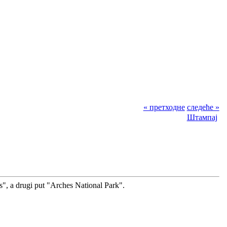
« претходне
следеће »
Штампај
", a drugi put "Arches National Park".