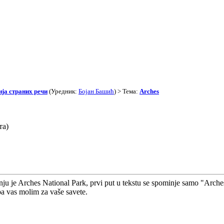
ја страних речи
(Уредник:
Бојан Башић
) > Тема:
Arches
та)
u je Arches National Park, prvi put u tekstu se spominje samo "Arches
a vas molim za vaše savete.