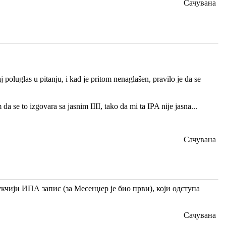
Сачувана
aj poluglas u pitanju, i kad je pritom nenaglašen, pravilo je da se
da se to izgovara sa jasnim IIII, tako da mi ta IPA nije jasna...
Сачувана
кчији ИПА запис (за Месенџер је био први), који одступа
Сачувана