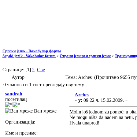
Српски језик - Вокабулар форум
Srpski jezik - Vokabular forum
>
Страни језици и српски језик
>
Транскрипци
Странице: [
1
]
2
Све
Аутор
Тема: Arches (Прочитано 9655 пу
0 чланова и 1 гост прегледају ову тему.
sandrah
Arches
посетилац
«
у:
09.22 ч. 15.02.2009. »
Ван мреже
Molm još jednom za pomoć: u pitanj
Ne mogu ništa da nađem na netu, p
Организација:
Hvala unapred!
Име и презиме: