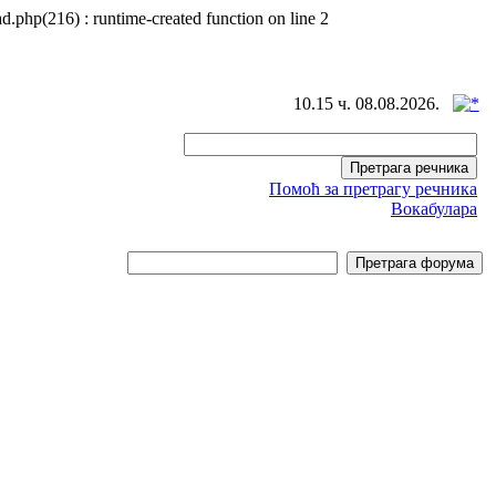
d.php(216) : runtime-created function on line 2
10.15 ч. 08.08.2026.
Помоћ за претрагу речника
Вокабулара