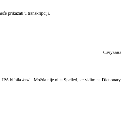
će prikazati u transkripciji.
Сачувана
IPA bi bila /eɪs/... Možda nije ni ta Spelled, jer vidim na Dictionary