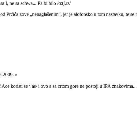
I, ne sa schwa... Pa bi bilo /ɑːtʃ.ɪz/
kod Prćića zove „nenaglašenim“, jer je alofonsko u tom nastavku, te se ne
2.2009. »
ce koristi se \ˈās\ i ovo a sa crtom gore ne postoji u IPA znakovima.... 