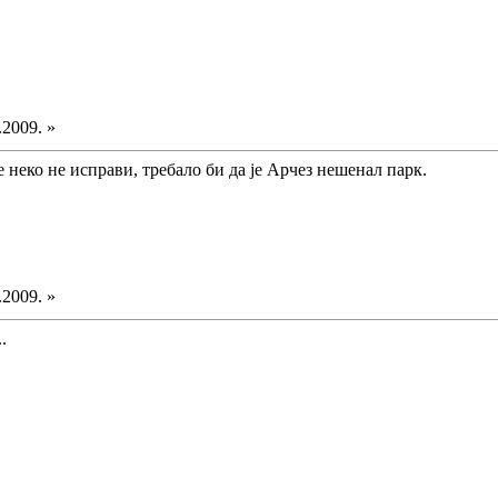
.2009. »
ме неко не исправи, требало би да је Арчез нешенал парк.
.2009. »
.