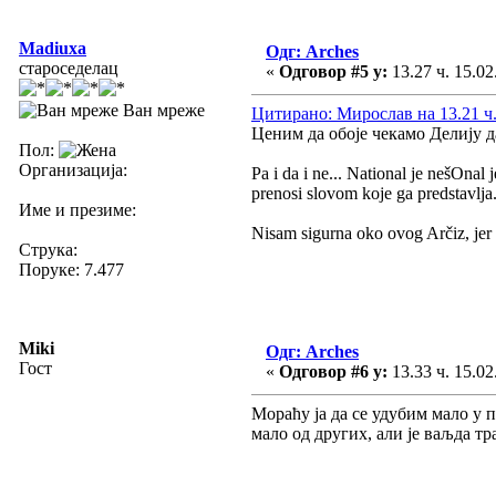
Madiuxa
Одг: Arches
староседелац
«
Одговор #5 у:
13.27 ч. 15.02
Ван мреже
Цитирано: Мирослав на 13.21 ч.
Ценим да обоје чекамо Делију д
Пол:
Организација:
Pa i da i ne... National je nešOnal 
prenosi slovom koje ga predstavlja
Име и презиме:
Nisam sigurna oko ovog Arčiz, jer pr
Струка:
Поруке: 7.477
Miki
Одг: Arches
Гост
«
Одговор #6 у:
13.33 ч. 15.02
Мораћу ја да се удубим мало у 
мало од других, али је ваљда т