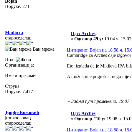
Bojan
Поруке: 271
Madiuxa
Одг: Arches
староседелац
«
Одговор #9 у:
19.04 ч. 15.02
Ван мреже
Цитирано: Bojan на 18.58 ч. 15.
Cambridge za Arches daje izgovor sa 
Пол:
Организација:
Eto, izgleda da je Mikijeva IPA bil
Име и презиме:
A možda nije pogrešna, nego nije uo
Струка:
Поруке: 7.477
«
Задњи пут промењено: 19.07 ч.
Ђорђе Божовић
Одг: Arches
језикословац
«
Одговор #10 у:
19.08 ч. 15.0
староседелац
Цитирано: Bojan на 18.58 ч. 15.