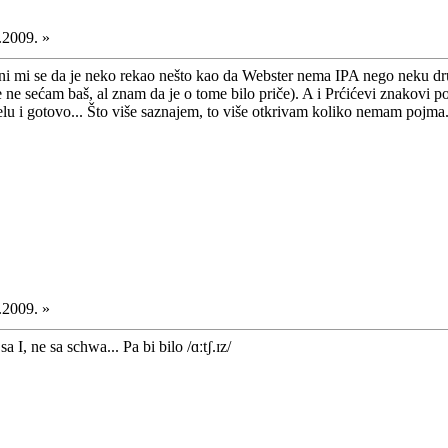
.2009. »
čini mi se da je neko rekao nešto kao da Webster nema IPA nego neku drugu
 se ne sećam baš, al znam da je o tome bilo priče). A i Prćićevi znakov
abelu i gotovo... Što više saznajem, to više otkrivam koliko nemam pojma
.2009. »
I, ne sa schwa... Pa bi bilo /ɑːtʃ.ɪz/