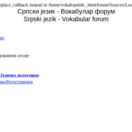
replace_callback instead in /home/vokab/public_html/forum/Sources/Loa
Српски језик - Вокабулар форум
Srpski jezik - Vokabular forum
те
.
дужином сесије
-
Језичке недоумице
ање
Регистрација