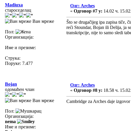
Madiuxa
Одг: Arches
староседелац
«
Одговор #7 у:
14.02 ч. 15.02
Ван мреже
Što se drugačijeg ipa zapisa tiče, 
reći Stoundar, Bojan ili Delija, ja
Пол:
transkripcije, nije to samo sledi t
Организација:
Име и презиме:
Струка:
Поруке: 7.477
Bojan
Одг: Arches
одомаћен члан
«
Одговор #8 у:
18.58 ч. 15.02
Ван мреже
Cambridge za Arches daje izgovor sa 
Пол:
Организација:
nema
Име и презиме: