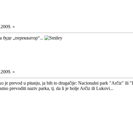
.2009. »
а буде „перекватор“...
.2009. »
Ako je prevod u pitanju, ja bih to drugačije: Nacionalni park "Arčiz" ili
o prevoditi naziv parka, tj. da li je bolje Arčiz ili Lukovi...