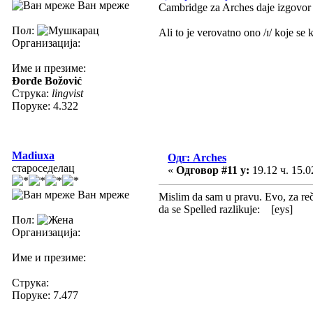
Ван мреже
Cambridge za Arches daje izgovor sa 
Пол:
Ali to je verovatno ono /ɪ/ koje se 
Организација:
Име и презиме:
Đorđe Božović
Струка:
lingvist
Поруке: 4.322
Madiuxa
Одг: Arches
староседелац
«
Одговор #11 у:
19.12 ч. 15.0
Ван мреже
Mislim da sam u pravu. Evo, za reč A
da se Spelled razlikuje: [eys]
Пол:
Организација:
Име и презиме:
Струка:
Поруке: 7.477