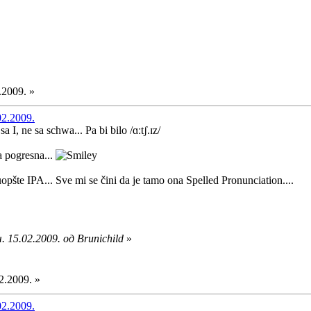
.2009. »
02.2009.
I, ne sa schwa... Pa bi bilo /ɑːtʃ.ɪz/
a pogresna...
pšte IPA... Sve mi se čini da je tamo ona Spelled Pronunciation....
 15.02.2009. од Brunichild
»
2.2009. »
02.2009.