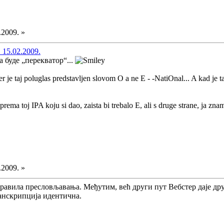
.2009. »
 15.02.2009.
а буде „перекватор“...
jer je taj poluglas predstavljen slovom O a ne E - -NatiOnal... A kad je t
.
ema toj IPA koju si dao, zaista bi trebalo E, ali s druge strane, ja znam 
.2009. »
правила пресловљавања. Међутим, већ други пут Вебстер даје дру
ранскрипција идентична.