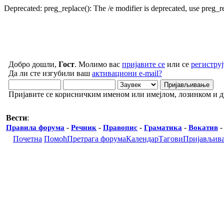
Deprecated: preg_replace(): The /e modifier is deprecated, use preg_
Добро дошли,
Гост
. Молимо вас
пријавите се
или се
региструј
Да ли сте изгубили ваш
активациони e-mail?
Пријавите се корисничким именом или имејлом, лозинком и 
Вести
:
Правила форума
-
Речник
-
Правопис
-
Граматика
-
Вокатив
Почетна
Помоћ
Претрага форума
Календар
Тагови
Пријављив