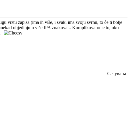
 vrstu zapisa (ima ih više, i svaki ima svoju svrhu, to će ti bolje
i ponekad objedinjuju više IPA znakova... Komplikovano je to, oko
...
Сачувана