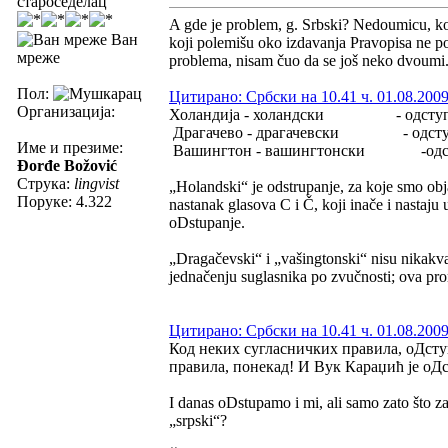
староседелац
A gde je problem, g. Srbski? Nedoumicu, kol
Ван
koji polemišu oko izdavanja Pravopisa ne po
мреже
problema, nisam čuo da se još neko dvoumi.
Пол:
Цитирано: Србски на 10.41 ч. 01.08.2009
Организација:
Холандија - холандски - одсту
Драгачево - драгачевски - одст
Име и презиме:
Вашингтон - вашингтонски -одс
Đorđe Božović
Струка:
lingvist
„Holandski“ je odstrupanje, za koje smo obja
Поруке: 4.322
nastanak glasova C i Č, koji inače i nastaju 
oDstupanje.
„Dragačevski“ i „vašingtonski“ nisu nikakva
jednačenju suglasnika po zvučnosti; ova pr
Цитирано: Србски на 10.41 ч. 01.08.2009
Код неких сугласничких правила, оДсту
правила, понекад! И Вук Караџић је оДст
I danas oDstupamo i mi, ali samo zato što z
„srpski“?