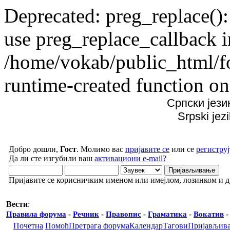
Deprecated: preg_replace():
use preg_replace_callback i
/home/vokab/public_html/f
runtime-created function on
Српски јези
Srpski jez
Добро дошли,
Гост
. Молимо вас
пријавите се
или се
региструј
Да ли сте изгубили ваш
активациони e-mail?
Пријавите се корисничким именом или имејлом, лозинком и 
Вести
:
Правила форума
-
Речник
-
Правопис
-
Граматика
-
Вокатив
Почетна
Помоћ
Претрага форума
Календар
Тагови
Пријављив