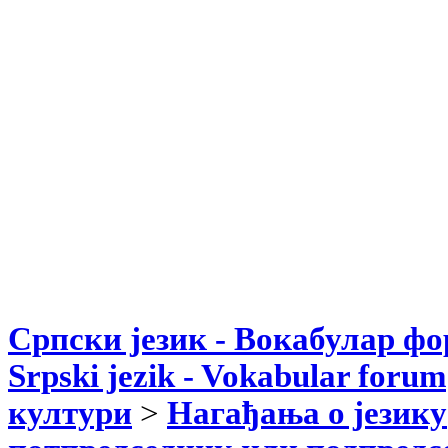
Српски језик - Вокабулар ф
Srpski jezik - Vokabular forum
култури
>
Нагађања о језику