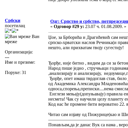
Србски
Одг: Српство и србство, потпредседн
посетилац
«
Одговор #29 у:
23.07 ч. 01.08.2009. »
Ван
Џое, за Брборића и Драгићевић сам нешто
мреже
српско-хрватски наслов Речника(и прави
нешто, али прихватам твоју сугестију!
Организација:
---
Име и презиме:
Ђорђе, није битно , видим да си за бе
Народ пише једно , стручњаци годинама
Поруке: 31
,анализирају и анализирају, недоумице
Ђорђе, опет имаш тврдоглав став, било 
од Академика Александра Младеновића "
односа,спорења,преписки....нема смисла
Енглези мењају(допуњавају) правила ен
несмета! Чак су научили целу планету е
Код нас ће промене бити вероватно 22. 
Читао сам изјаву од Пижурице(као и Ши
—————————————————
Понављам,да је данас Вук са нама , ве