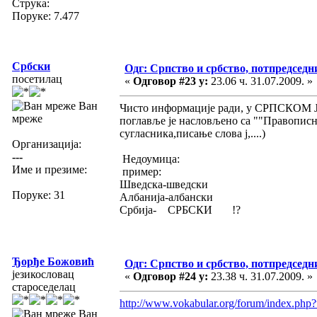
Струка:
Поруке: 7.477
Србски
Одг: Српство и србство, потпредседн
посетилац
«
Одговор #23 у:
23.06 ч. 31.07.2009. »
Ван
Чисто информације ради, у СРПСКОМ
мреже
поглавље је насловљено са ""Правописн
сугласника,писање слова ј,....)
Организација:
---
Недоумица:
Име и презиме:
пример:
Шведска-шведски
Поруке: 31
Албанија-албански
Србија- СРБСКИ !?
Ђорђе Божовић
Одг: Српство и србство, потпредседн
језикословац
«
Одговор #24 у:
23.38 ч. 31.07.2009. »
староседелац
http://www.vokabular.org/forum/index.p
Ван