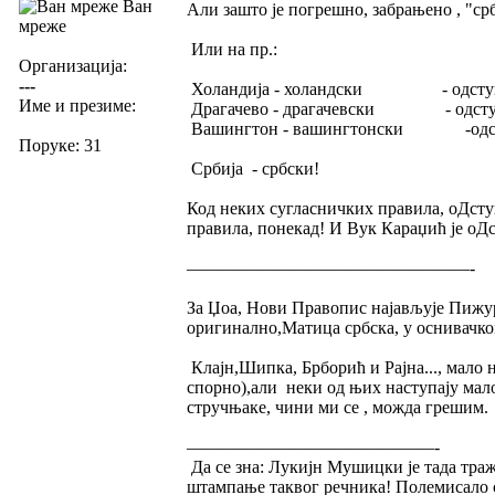
Ван
Али зашто је погрешно, забрањено , "срб
мреже
Или на пр.:
Организација:
---
Холандија - холандски - одсту
Име и презиме:
Драгачево - драгачевски - одст
Вашингтон - вашингтонски -одс
Поруке: 31
Србија - србски!
Код неких сугласничких правила, оДсту
правила, понекад! И Вук Караџић је оДст
————————————————-
За Џоа, Нови Правопис најављује Пижур
оригинално,Матица србска, у оснивачко
Клајн,Шипка, Брборић и Рајна..., мало 
спорно),али неки од њих наступају мал
стручњаке, чини ми се , можда грешим.
——————————————-
Да се зна: Лукијн Мушицки је тада траж
штампање таквог речника! Полемисало с