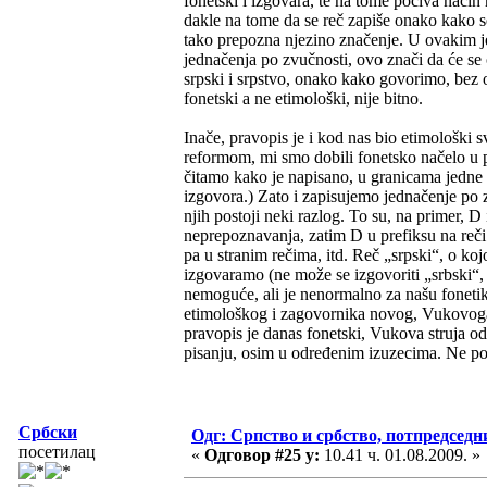
fonetski i izgovara, te na tome počiva nač
dakle na tome da se reč zapiše onako kako se
tako prepozna njezino značenje. U ovakim jez
jednačenja po zvučnosti, ovo znači da će se o
srpski i srpstvo, onako kako govorimo, bez 
fonetski a ne etimološki, nije bitno.
Inače, pravopis je i kod nas bio etimološki s
reformom, mi smo dobili fonetsko načelo u p
čitamo kako je napisano, u granicama jedne 
izgovora.) Zato i zapisujemo jednačenje po z
njih postoji neki razlog. To su, na primer, D
neprepoznavanja, zatim D u prefiksu na reči 
pa u stranim rečima, itd. Reč „srpski“, o ko
izgovaramo (ne može se izgovoriti „srbski“,
nemoguće, ali je nenormalno za našu foneti
etimološkog i zagovornika novog, Vukovoga
pravopis je danas fonetski, Vukova struja o
pisanju, osim u određenim izuzecima. Ne post
Србски
Одг: Српство и србство, потпредседн
посетилац
«
Одговор #25 у:
10.41 ч. 01.08.2009. »