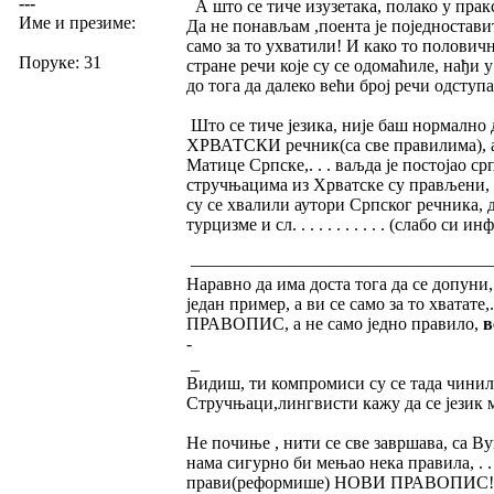
---
А што се тиче изузетака, полако у прак
Име и презиме:
Да не понављам ,поента је поједноставити
само за то ухватили! И како то полович
Поруке: 31
стране речи које су се одомаћиле, нађи 
до тога да далеко већи број речи одступ
Што се тиче језика, није баш нормалн
ХРВАТСКИ речник(са све правилима), а 
Матице Српске,. . . ваљда је постојао с
стручњацима из Хрватске су прављени, то
су се хвалили аутори Српског речника, д
турцизме и сл. . . . . . . . . . . (слабо си 
—————————————————
Наравно да има доста тога да се допуни,
један пример, а ви се само за то хватате,.
ПРАВОПИС, а не само једно правило,
в
-
_
Видиш, ти компромиси су се тада чинили
Стручњаци,лингвисти кажу да се језик мењ
Не почиње , нити се све завршава, са Вук
нама сигурно би мењао нека правила, . . 
прави(реформише) НОВИ ПРАВОПИС!,