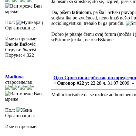
Ja nisam sa srbistike; što se, uzgred, piše 
Ван
мреже
Da, pišem
latinicom
, pa šta? SrPski pravop
suglasnika po zvučnosti, nego imaš nešto i pr
Пол:
sociolingvistiku, trebalo bi ga proučiti.
Организација:
Dobro je pitanje čemu ovaj forum (možda i j
Име и презиме:
srPskome jeziku, ne o srBskome.
Đorđe Božović
Струка:
lingvist
Поруке: 4.322
Madiuxa
Одг: Српство и србство, потпредседн
староседелац
«
Одговор #22 у:
22.28 ч. 31.07.2009. »
Ван
Molim korisnike da se uzdrze ad hominem na
мреже
Пол:
Организација:
Име и презиме: