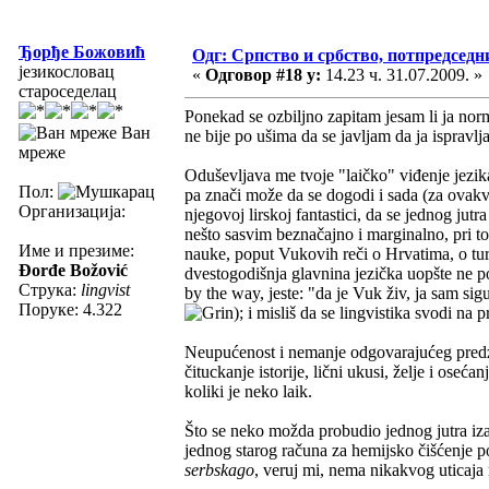
Ђорђе Божовић
Одг: Српство и србство, потпредседн
језикословац
«
Одговор #18 у:
14.23 ч. 31.07.2009. »
староседелац
Ponekad se ozbiljno zapitam jesam li ja no
Ван
ne bije po ušima da se javljam da ja ispravlj
мреже
Oduševljava me tvoje "laičko" viđenje jezi
Пол:
pa znači može da se dogodi i sada (za ovakv
Организација:
njegovoj lirskoj fantastici, da se jednog jut
nešto sasvim beznačajno i marginalno, pri to
Име и презиме:
nauke, poput Vukovih reči o Hrvatima, o tur
Đorđe Božović
dvestogodišnja glavnina jezička uopšte ne po
Струка:
lingvist
by the way, jeste: "da je Vuk živ, ja sam sig
Поруке: 4.322
); i misliš da se lingvistika svodi na p
Neupućenost i nemanje odgovarajućeg predzn
čituckanje istorije, lični ukusi, želje i ose
koliki je neko laik.
Što se neko možda probudio jednog jutra iza
jednog starog računa za hemijsko čišćenje 
serbskago
, veruj mi, nema nikakvog uticaja