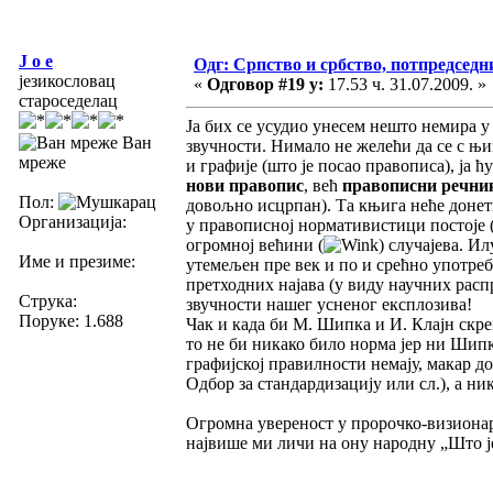
J o e
Одг: Српство и србство, потпредседн
језикословац
«
Одговор #19 у:
17.53 ч. 31.07.2009. »
староседелац
Ја бих се усудио унесем нешто немира у
Ван
звучности. Нимало не желећи да се с њи
мреже
и графије (што је посао правописа), ј
нови правопис
, већ
правописни речни
Пол:
довољно исцрпан). Та књига неће донети
Организација:
у правописној нормативистици постоје (
огромној већини (
) случајева. И
Име и презиме:
утемељен пре век и по и срећно употре
претходних најава (у виду научних расп
Струка:
звучности нашег усненог експлозива!
Поруке: 1.688
Чак и када би М. Шипка и И. Клајн скр
то не би никако било норма јер ни Шипк
графијској правилности немају, макар д
Одбор за стандардизацију или сл.), а ни
Огромна увереност у пророчко-визионар
највише ми личи на ону народну „Што је