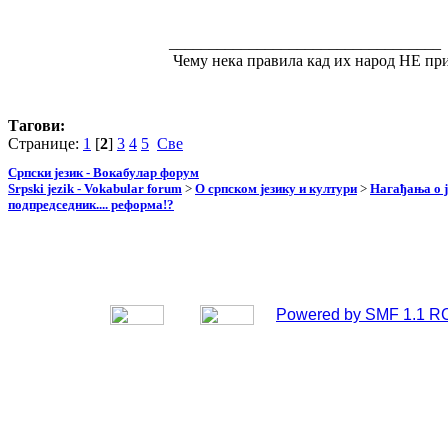
__________________________________
Чему нека правила кад их народ НЕ прим
Тагови:
Странице:
1
[
2
]
3
4
5
Све
Српски језик - Вокабулар форум
Srpski jezik - Vokabular forum
>
О српском језику и култури
>
Нагађања о ј
подпредседник.... реформа!?
Powered by SMF 1.1 R