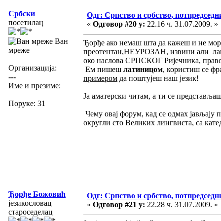
Србски
Одг: Српство и србство, потпредседн
посетилац
«
Одговор #20 у:
22.16 ч. 31.07.2009. »
Ван
Ђорђе ако немаш шта да кажеш и не мора
мреже
преотентан,НЕУРОЗАН, извини али лам
око наслова СРПСКОГ Ријечника, правоп
Организација:
Ем пишеш
латиницом
, користиш се фра
---
примером
да поштујеш наш језик!
Име и презиме:
Ја аматерски читам, а ти се представљаш
Поруке: 31
Чему овај форум, кад се одмах јављају 
округли сто Великих лингвиста, са катед
Ђорђе Божовић
Одг: Српство и србство, потпредседн
језикословац
«
Одговор #21 у:
22.28 ч. 31.07.2009. »
староседелац