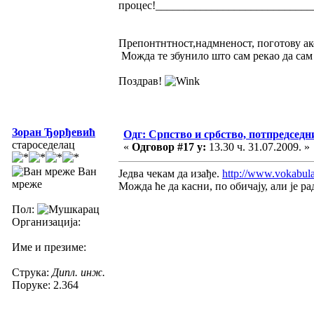
процес!____________________________
Препонтнтност,надмненост, поготову ако 
Можда те збунило што сам рекао да сам
Поздрав!
Зоран Ђорђевић
Одг: Српство и србство, потпредседн
староседелац
«
Одговор #17 у:
13.30 ч. 31.07.2009. »
Ван
Једва чекам да изађе.
http://www.vokabul
мреже
Можда ће да касни, по обичају, али је ра
Пол:
Организација:
Име и презиме:
Струка:
Дипл. инж.
Поруке: 2.364