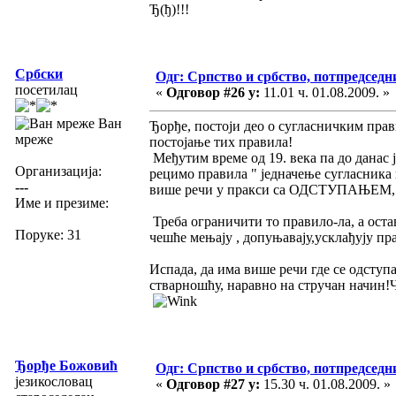
Ђ(ђ)!!!
Србски
Одг: Српство и србство, потпредседн
посетилац
«
Одговор #26 у:
11.01 ч. 01.08.2009. »
Ван
Ђорђе, постоји део о сугласничким пра
мреже
постојање тих правила!
Међутим време од 19. века па до данас 
Организација:
рецимо правила " једначење сугласника п
---
више речи у пракси са ОДСТУПАЊЕМ, наб
Име и презиме:
Треба ограничити то правило-ла, а остав
Поруке: 31
чешће мењају , допуњавају,усклађују прави
Испада, да има више речи где се одступа
стварношћу, наравно на стручан начин!
Ђорђе Божовић
Одг: Српство и србство, потпредседн
језикословац
«
Одговор #27 у:
15.30 ч. 01.08.2009. »