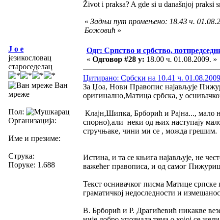
Život i praksa? A gde si u današnjoj praksi 
«
Задњи пут промењено: 18.43 ч. 01.08.
Божовић
»
J o e
Одг: Српство и србство, потпредседн
језикословац
«
Одговор #28 у:
18.00 ч. 01.08.2009. »
староседелац
Цитирано: Србски на 10.41 ч. 01.08.2009
Ван
За Џоа, Нови Правопис најављује Пижур
мреже
оригинално,Матица србска, у оснивачко
Пол:
Клајн,Шипка, Брборић и Рајна..., мало 
Организација:
спорно),али неки од њих наступају мал
стручњаке, чини ми се , можда грешим.
Име и презиме:
Струка:
Истина, и та се књига најављује, не чес
Поруке: 1.688
важећег правописа, и од самог Пижурице
Текст оснивачког писма Матице српске п
граматичкој недоследности и измешанос
В. Брборић и Р. Драгићевић никакве вез
није добро упознала тема о којој се жел