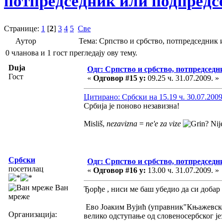
потпредседник или подпредсе
Странице:
1
[
2
]
3
4
5
Све
Аутор
Тема: Српство и србство, потпредседник 
0 чланова и 1 гост прегледају ову тему.
Duja
Одг: Српство и србство, потпредседн
Гост
«
Одговор #15 у:
09.25 ч. 31.07.2009. »
Цитирано: Србски на 15.19 ч. 30.07.2009
Србија је поново незавизна!
Misliš,
nezavizna
=
ne'e za vize
? Nij
Србски
Одг: Српство и србство, потпредседн
посетилац
«
Одговор #16 у:
13.00 ч. 31.07.2009. »
Ван
Ђорђе , ниси ме баш убедио да си добар 
мреже
Ево Јоаким Вујић (управник"Књажевско
Организација:
велико одступање од словеносербског је