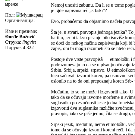
мреже
Nemoj unositi zabunu. Da li se u tome pogla
je igde napisana reč „srbski“?
Пол:
Организација:
Evo, probaćemo da objasnimo načela pravopi
Име и презиме:
Šta je, u stvari, pravopis jednoga jezika? 
Đorđe Božović
hartiju, jer bi takvo pisanje bilo isuviše ko
Струка:
lingvist
se doći do nekog načina zapisivanja koji bi
Поруке: 4.322
zapis, oni bi mogli razumeti što se htelo reći
Postoje dve vrste pravopisâ — etimološki i 
podrazumevaju to da se u pisanju očuvaju iz
Srbin, Srbija, srpski, srpstvo. U etimološkom 
hteo sačuvati izvorni koren, pa osnovnu svr
oslonilo na to da oni prepoznaju koren Srb- 
Međutim, to se ne može i izgovoriti tako. U j
tako da se očuvaju izvorne morfeme u svima r
suglasnika po zvučnosti jeste jedna fonetska
izgovoriti dva suglasnika različite zvučnos
pravopis, iako se piše jedno, čita se drugo,
Srpski jezik, međutim, nema etimološki, već 
tome da se očuvaju izvorni koreni reči, i d