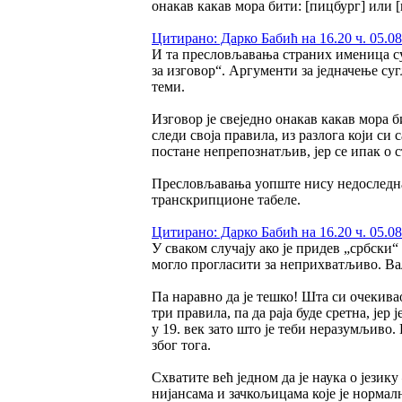
онакав какав мора бити: [пицбург] или [
Цитирано: Дарко Бабић на 16.20 ч. 05.08
И та пресловљавања страних именица су
за изговор“. Аргументи за једначење суг
теми.
Изговор је свеједно онакав какав мора 
следи своја правила, из разлога који с
постане непрепознатљив, јер се ипак о 
Пресловљавања уопште нису недоследна,
транскрипционе табеле.
Цитирано: Дарко Бабић на 16.20 ч. 05.08
У сваком случају ако је придев „србски
могло прогласити за неприхватљиво. Ваљ
Па наравно да је тешко! Шта си очекивао
три правила, па да раја буде сретна, јер
у 19. век зато што је теби неразумљиво
због тога.
Схватите већ једном да је наука о језик
нијансама и зачкољицама које је нормалн