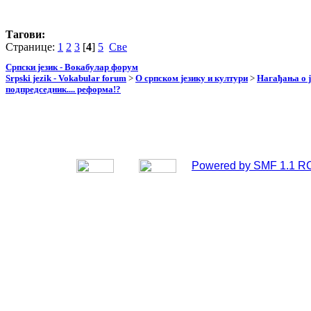
Тагови:
Странице:
1
2
3
[
4
]
5
Све
Српски језик - Вокабулар форум
Srpski jezik - Vokabular forum
>
О српском језику и култури
>
Нагађања о ј
подпредседник.... реформа!?
Powered by SMF 1.1 R