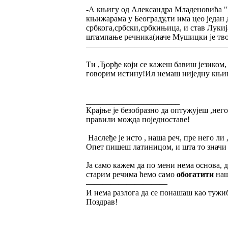
-А књигу од Александра Младеновића "И
књижарама у Београду,ти има цео један
србкога,србски,србкињица, и став Лукиј
штампање речника(иаче Мушицки је твора
—————————————————
Ти ,Ђорђе који се кажеш бавиш језиком
говорим истину!Ил немаш ниједну књигу
_______________________
Крајње је безобразно да оптужујеш ,него
правили можда поједноставе!
Наслеђе је исто , наша реч, пре него ли
Опет пишеш латиницом, и шта то значи 
Ја само кажем да по мени нема основа, 
старим речима ћемо само
обогатити
наш
——————————
И нема разлога да се понашаш као тужиб
Поздрав!