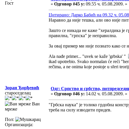
Гост
«
Одговор #45 у:
09.55 ч. 05.08.2009. »
Цитирано: Дарко Бабић на 09.32 ч. 05.08
Наравно да није тешка, али ово није пит
Зашто се никада не каже "хералдика је г
правилна, "грпска" је неправилна.
За овај пример ми није познато како се 
Ala nađe primer... "uvek se kaže 'grbska' "
ikad upotrebio. Svako normalan će reći "he
rečima, a ne onima koje postoje u sferi teorij
Зоран Ђорђевић
Одг: Српство и србство, потпредседн
староседелац
«
Одговор #46 у:
14.02 ч. 05.08.2009. »
Ван
"Грбска наука" је толико грдобна констр
мреже
треба на силу изводити придев.
Пол:
Организација: