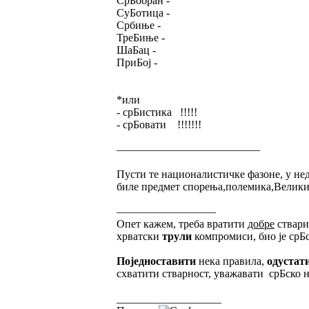
СрБобран -
СуБотица -
Србиње -
ТреБиње -
ШаБац -
ПриБој -
*или
- срБистика !!!!!
- срБовати !!!!!!!
—————————————
Пусти те националистичке фазоне, у недо
биле предмет спорења,полемика,Великих 
—————————
Опет кажем, треба вратити
добре
ствари
хрватски
трули
компромиси, био је срБс
Поједноставити
нека правила,
одустат
схватити стварност, уважавати срБско 
___________________