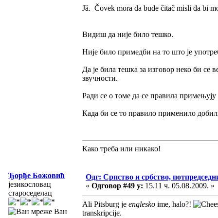
Jȁ. Čovek mora da bude čitač misli da bi m
Видиш да није било тешко.
Није било примедби на то што је употре
Да је била тешка за изговор неко би се 
звучности.
Ради се о томе да се правила примењују с
Када би се то правило применило доби
Како треба или никако!
Ђорђе Божовић
Одг: Српство и србство, потпредседн
језикословац
«
Одговор #49 у:
15.11 ч. 05.08.2009. »
староседелац
Ali Pitsburg je
englesko
ime, halo?!
Ван
transkripcije.