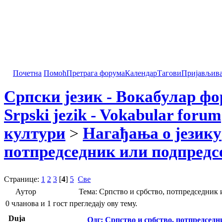
Почетна
Помоћ
Претрага форума
Календар
Тагови
Пријављив
Српски језик - Вокабулар ф
Srpski jezik - Vokabular forum
култури
>
Нагађања о језику
потпредседник или подпредсе
Странице:
1
2
3
[
4
]
5
Све
Аутор
Тема: Српство и србство, потпредседник 
0 чланова и 1 гост прегледају ову тему.
Duja
Одг: Српство и србство, потпредседн