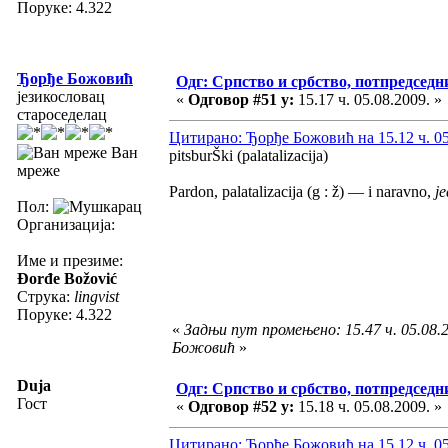
Поруке: 4.322
Ђорђе Божовић
Одг: Српство и србство, потпредседн
језикословац
«
Одговор #51 у:
15.17 ч. 05.08.2009. »
староседелац
Цитирано: Ђорђе Божовић на 15.12 ч. 05
Ван
pitsburŠki (palatalizacija)
мреже
Pardon, palatalizacija (g : ž) — i naravno,
je
Пол:
Организација:
Име и презиме:
Đorđe Božović
Струка:
lingvist
Поруке: 4.322
«
Задњи пут промењено: 15.47 ч. 05.08.
Божовић
»
Duja
Одг: Српство и србство, потпредседн
Гост
«
Одговор #52 у:
15.18 ч. 05.08.2009. »
Цитирано: Ђорђе Божовић на 15.12 ч. 05