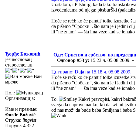
Uostalom, i Pitsburg, kada tako transkrib
izvedenicama od njega: pitsburŠki (palataliza
Hoće se reći: ko će pamtit' tolke izuzetke š
da pišemo "Србски", što nam je i jedini cilj 
ili "ne znam" — šta ima veze kad se ionak
Ђорђе Божовић
Одг: Српство и србство, потпредседн
језикословац
«
Одговор #53 у:
15.23 ч. 05.08.2009. »
староседелац
Цитирано: Duja на 15.18 ч. 05.08.2009.
Ван
Hoće se reći: ko će pamtit' tolke izuzetke š
мреже
da pišemo "Србски", što nam je i jedini cilj 
ili "ne znam" — šta ima veze kad se ionak
Пол:
Организација:
To.
Kakvi pravopisi, kakvi bakrači,
svega da naprave nauku, kô da svi mi jezik 
Име и презиме:
od nas mož’ da bude baba Smiljana i baba
Đorđe Božović
Струка:
lingvist
Поруке: 4.322