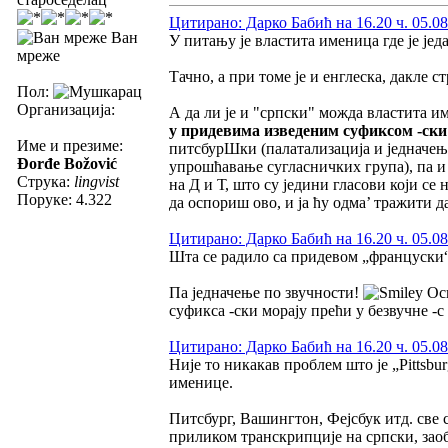
Цитирано: Дарко Бабић на 16.20 ч. 05.08
Ван
У питању је властита именица где је је
мреже
Тачно, а при томе је и енглеска, дакле 
Пол:
Организација:
А да ли је и "српски" можда властита и
у придевима изведеним суфиксом -ски 
Име и презиме:
питсбурШки (палатализација и једначење
Đorđe Božović
упрошћавање сугласничких група), па и с
Струка:
lingvist
на Д и Т, што су једини гласови који се 
Поруке: 4.322
да оспориш ово, и ја ћу одма’ тражити 
Цитирано: Дарко Бабић на 16.20 ч. 05.08
Шта се радило са придевом „француски“
Па једначење по звучности!
Осн
суфикса -ски морају прећи у безвучне -с 
Цитирано: Дарко Бабић на 16.20 ч. 05.08
Није то никакав проблем што је „Pittsbu
именице.
Питсбург, Вашингтон, Фејсбук итд. све с
приликом транскрипције на српски, заоб