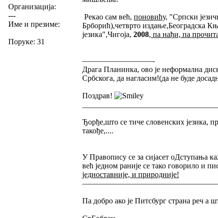
Организација:
---
Рекао сам већ,
поновићу
, "Српски јез
Име и презиме:
Брборић),четврто издање,Београдска К
језика",Чигоја,
2008
,
па нађи, па прочита
Поруке: 31
—————————-
Драга Планинка, ово је неформална дис
Србскога, да нагласим!(да не буде доса
Поздрав!
__________________________________
Ђорђе,што се тиче словенских језика, п
такође,....
У Правопису се за сијасет оДступања ка
већ једном раније се тако говорило и пи
једноставније, и природније!
—————————————————
Па добро ако је Питсбург страна реч а ш