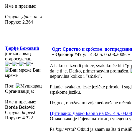
Име и презиме:
Струка:
Дипл. инж.
Поруке: 2.364
Ђорђе Божовић
Одг: Српство и србство, потпредседн
језикословац
«
Одговор #47 у:
14.32 ч. 05.08.2009. »
староседелац
A i ako se izvodi pridev, svakako će biti "g
Ван
da je ti je, Darko, primer sasvim promašen.
мреже
nepravilna koliko i "sr
b
ski".
Пол:
Pitanje, svakako, jeste jezičke prirode, i su
Организација:
srpskome jeziku.
Име и презиме:
Uzgred, obožavam tvoje nedovršene rečenic
Đorđe Božović
Струка:
lingvist
Цитирано: Дарко Бабић на 09.14 ч. 04.08
Поруке: 4.322
Онако како је Гајева латиница уведена 
Pa
koju
vrstu? Otkud ja znam na šta ti misli