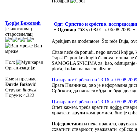
Поздрав
Ђорђе Божовић
Одг: Српство и србство, потпредседн
језикословац
«
Одговор #58 у:
08.01 ч. 06.08.2009. »
староседелац
Apelujem na moderatore. Što reče Duja, ovo st
Ван
мреже
Citate neće da ponudi, nego navodi knjige, k
"srpski"; poruke drugih članova foruma ne či
Пол:
SAMOGLASNICIMA za, kao, odstupanje od
Организација:
ploča, i udara na nacionalizam:
Име и презиме:
Цитирано: Србски на 23.16 ч. 05.08.2009
Đorđe Božović
Драга Планинка, ово је неформална дис
Струка:
lingvist
Србскога, да нагласим!(да не буде доса
Поруке: 4.322
Цитирано: Србски на 23.16 ч. 05.08.2009
Опет кажем, треба вратити
добре
ствари
хрватски
трули
компромиси, био је срБс
Поједноставити
нека правила,
одустат
схватити стварност, уважавати срБско 