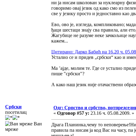
ни ја нисам школован за нуклеарну физик
говоримо овај језик од како смо из пелен
све у језику просто и једноставно као дв
Ево, ово је, изгледа, компликовано; мада
ђаци шестаци знају сва правила, али ето
Жагубице не разуме неке зачкољице нау
кажем...
Цитирано: Дарко Бабић на 16.20 ч. 05.08
Усталио се и придев „србски“ као и имен
Ма ’ајде, молим те. Где се усталио при
пише "србски"?
А како наш језик није отачаствени образ
Србски
Одг: Српство и србство, потпредседн
посетилац
«
Одговор #57 у:
23.16 ч. 05.08.2009. »
Ван
Драга Планинка,чему то неповерење!Ни
мреже
правила па нисам ја код Вас на часу, па
мишљења!