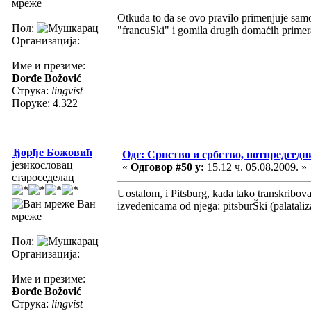
мреже
Otkuda to da se ovo pravilo primenjuje sam
Пол:
"francuSki" i gomila drugih domaćih primer
Организација:
Име и презиме:
Đorđe Božović
Струка:
lingvist
Поруке: 4.322
Ђорђе Божовић
Одг: Српство и србство, потпредседн
језикословац
«
Одговор #50 у:
15.12 ч. 05.08.2009. »
староседелац
Uostalom, i Pitsburg, kada tako transkrib
Ван
izvedenicama od njega: pitsburŠki (palataliza
мреже
Пол:
Организација:
Име и презиме:
Đorđe Božović
Струка:
lingvist