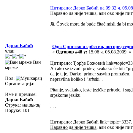
Цитирано: Дарко Бабић на 09.32 ч. 05.08
Наравно да није тешка, али ово није пит
Jȁ. Čovek mora da bude čitač misli da bi m
Дарко Бабић
Одг: Српство и србство, потпредседн
члан
«
Одговор #48 у:
15.06 ч. 05.08.2009. »
Ван
Цитирано: Ђорђе Божовић link=topic=3
мреже
A i ako se izvodi pridev, svakako će biti "g
da je ti je, Darko, primer sasvim promašen.
Пол:
nepravilna koliko i "sr
b
ski".
Организација:
Pitanje, svakako, jeste jezičke prirode, i su
Име и презиме:
srpskome jeziku.
Дарко Бабић
Струка:
машинац
. . .
Поруке: 101
Цитирано: Дарко Бабић link=topic=3337
Наравно да није тешка
, али ово није пи