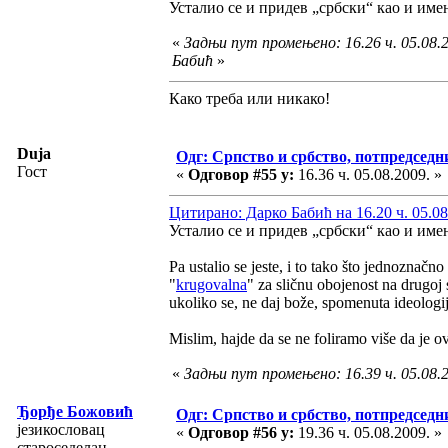
Усталио се и придев „србски“ као и имен
«
Задњи пут промењено: 16.26 ч. 05.08.
Бабић
»
Како треба или никако!
Duja
Одг: Српство и србство, потпредседн
Гост
«
Одговор #55 у:
16.36 ч. 05.08.2009. »
Цитирано: Дарко Бабић на 16.20 ч. 05.08
Усталио се и придев „србски“ као и имен
Pa ustalio se jeste, i to tako što jednoznačn
"
krugovalna
" za sličnu obojenost na drugoj
ukoliko se, ne daj bože, spomenuta ideologi
Mislim, hajde da se ne foliramo više da je ov
«
Задњи пут промењено: 16.39 ч. 05.08.2
Ђорђе Божовић
Одг: Српство и србство, потпредседн
језикословац
«
Одговор #56 у:
19.36 ч. 05.08.2009. »
староседелац