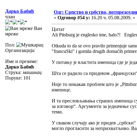
Дарко Бабић
Одг: Српство и србство, потпредседн
члан
«
Одговор #54 у:
16.20 ч. 05.08.2009. »
Ван
Цитат
мреже
Ali Pitsburg je englesko ime, halo?! Engles
Пол:
Otkuda to da se ovo pravilo primenjuje sam
Организација:
"francuSki" i gomila drugih domaćih primer
Име и презиме:
У питању је властита именица где је је
Дарко Бабић
Струка:
машинац
Шта се радило са придевом „француски“
Поруке: 101
Није то никакав проблем што је „Pittsbu
именице.
И та пресловљавања страних именица су
за изговор“. Аргументи за једначење суг
теми.
У сваком случају ако је придев „србски
могло прогласити за неприхватљиво. Ваљ