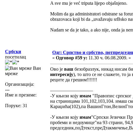
A sve mu je već triputa lijepo objašnjeno.
Molim da ga administratori odstrane sa forum
obrazovaca koji bi da „uvažavaju srBsko nas
Nadam se da je tako, a ako nije, onda ja ne
Србски
Одг: Српство и србство, потпредседн
посетилац
«
Одговор #59 у:
11.30 ч. 06.08.2009. »
Ван
Ово је
ваш
безобразлук, никад нисам би
мреже
интересију
), то што се не слажете, то 
реците да грешим!!!!!!!
Организација:
---
—————————
Име и презиме:
-У књизи коју
имам
"Правопис српског ј
на страницама 101,102,103,104. имаш с
Поруке: 31
Караџића(102),па ВашинГтон,ВелинГтон,Т
-У књизи коју
имам
"Српски Језички Пр
пробеми и недоумице"на 93 страни, 94,9
председник,поДтекст,преДтакмичење,Ва