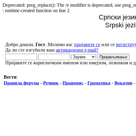
Deprecated: preg_replace(): The /e modifier is deprecated, use preg
: runtime-created function on line 2
Српски јези
Srpski jez
Добро дошли,
Гост
. Молимо вас
пријавите се
или се
региструј
Да ли сте изгубили ваш
активациони e-mail?
Пријавите се корисничким именом или имејлом, лозинком и 
Вести
:
Правила форума
-
Речник
-
Правопис
-
Граматика
-
Вокатив