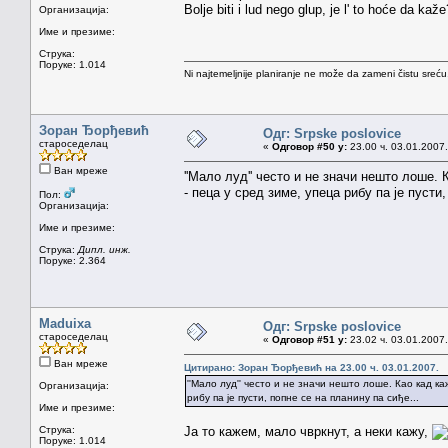
Bolje biti i lud nego glup, je l' to hoće da kaže
Организација:
Име и презиме:
Струка:
Поруке: 1.014
Ni najtemeljnije planiranje ne može da zameni čistu sreć
Зоран Ђорђевић
Одг: Srpske poslovice
староседелац
«
Одговор #50 у:
23.00 ч. 03.01.2007.
Ван мреже
''Мало луд'' често и не значи нешто лоше.
- пеца у сред зиме, упеца рибу па је пусти,
Пол:
Организација:
Име и презиме:
Струка:
Дипл. инж.
Поруке: 2.364
Maduixa
Одг: Srpske poslovice
староседелац
«
Одговор #51 у:
23.02 ч. 03.01.2007.
Ван мреже
Цитирано: Зоран Ђорђевић на 23.00 ч. 03.01.2007.
''Мало луд'' често и не значи нешто лоше. Као кад ка
Организација:
рибу па је пусти, попне се на планину па сиђе...
Име и презиме:
Струка:
Ја то кажем, мало чвркнут, а неки кажу,
Поруке: 1.014