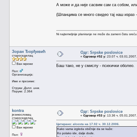
А може и да није сасвим сам са собом, или
(Шпанцима се много свидео тај наш израз - 
Ni najtemeljnije planiranje ne može da zameni čistu sreć
Зоран Ђорђевић
Одг: Srpske poslovice
староседелац
«
Одговор #52 у:
23.07 ч. 03.01.2007.
Ван мреже
Баш тако, не у смислу - психички оболео.
Пол:
Организација:
Име и презиме:
Струка:
Дипл. инж.
Поруке: 2.364
kontra
Одг: Srpske poslovice
језикословац
«
Одговор #53 у:
13.36 ч. 05.01.2007.
староседелац
Цитирано: alcesta на 17.02 ч. 30.12.2006.
Ван мреже
Kako vama izgleda običnije da se kaže:
Ko polako ide, dalje dođe.
Пол: