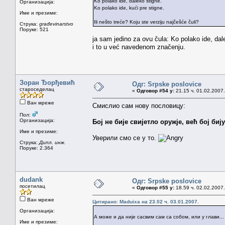
Ko polako ide, daleko stigne.
Организација:
Ko polako ide, kući pre stigne.
Име и презиме:
Ili nešto treće? Koju ste verziju najčešće čuli?
Струка:
građevinarstvo
Поруке: 521
ja sam jedino za ovu čula: Ko polako ide, dal
i to u već navedenom značenju.
Зоран Ђорђевић
Одг: Srpske poslovice
староседелац
«
Одговор #54 у:
21.15 ч. 01.02.2007.
Ван мреже
Смислио сам нову пословицу:
Пол:
Организација:
Бој не бије свијетло оружје, већ бој биј
Име и презиме:
Уверили смо се у то.
Струка:
Дипл. инж.
Поруке: 2.364
dudank
Одг: Srpske poslovice
посетилац
«
Одговор #55 у:
18.59 ч. 02.02.2007.
Ван мреже
Цитирано: Maduixa на 23.02 ч. 03.01.2007.
Организација:
А може и да није сасвим сам са собом, или у глави...
Име и презиме: