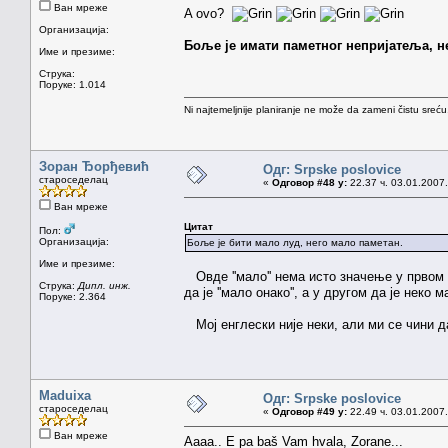
Ван мреже
A ovo?
Организација:
Боље је имати паметног непријатеља, н
Име и презиме:
Струка:
Поруке: 1.014
Ni najtemeljnije planiranje ne može da zameni čistu sreć
Зоран Ђорђевић
Одг: Srpske poslovice
староседелац
«
Одговор #48 у:
22.37 ч. 03.01.2007.
Ван мреже
Цитат
Пол:
Организација:
Боље је бити мало луд, него мало паметан.
Име и презиме:
Овде ''мало'' нема исто значење у првом и
Струка:
Дипл. инж.
да је ''мало онако'', а у другом да је неко 
Поруке: 2.364
Мој енглески није неки, али ми се чини д
Maduixa
Одг: Srpske poslovice
староседелац
«
Одговор #49 у:
22.49 ч. 03.01.2007.
Ван мреже
Aaaa.. E pa baš Vam hvala, Zorane...