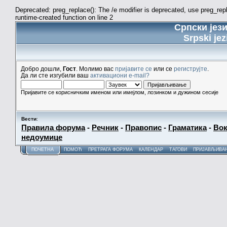
Deprecated: preg_replace(): The /e modifier is deprecated, use preg_re
runtime-created function on line 2
Српски јез
Srpski jez
Добро дошли,
Гост
. Молимо вас
пријавите се
или се
региструјте
.
Да ли сте изгубили ваш
активациони e-mail?
Пријавите се корисничким именом или имејлом, лозинком и дужином сесије
Вести
:
Правила форума
-
Речник
-
Правопис
-
Граматика
-
Вок
недоумице
ПОЧЕТНА
ПОМОЋ
ПРЕТРАГА ФОРУМА
КАЛЕНДАР
ТАГОВИ
ПРИЈАВЉИВА