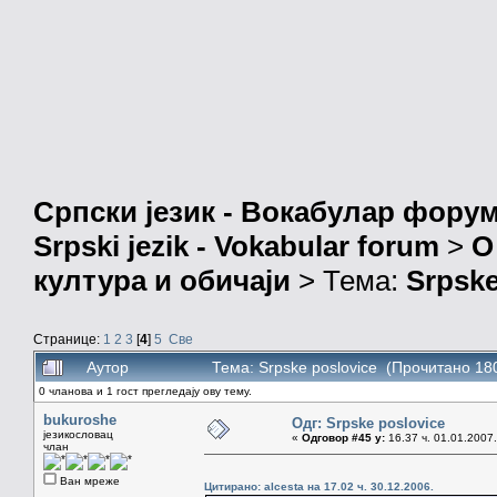
Српски језик - Вокабулар фору
Srpski jezik - Vokabular forum
>
О
култура и обичаји
> Тема:
Srpske
Странице:
1
2
3
[
4
]
5
Све
Аутор
Тема: Srpske poslovice (Прочитано 18
0 чланова и 1 гост прегледају ову тему.
bukuroshe
Одг: Srpske poslovice
језикословац
«
Одговор #45 у:
16.37 ч. 01.01.2007.
члан
Ван мреже
Цитирано: alcesta на 17.02 ч. 30.12.2006.