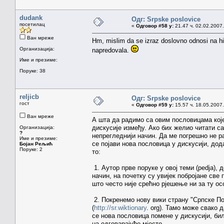
dudank
Одг: Srpske poslovice
посетилац
«
Одговор #58 у:
21.47 ч. 02.02.2007.
Ван мреже
Hm, mislim da se izraz doslovno odnosi na him
Организација:
napredovala.
Име и презиме:
Поруке: 38
reljicb
Одг: Srpske poslovice
гост
«
Одговор #59 у:
15.57 ч. 18.05.2007.
Ван мреже
А шта да радимо са овим пословицама које 
дискусије између. Ако бих желио читати са
Организација:
?
непрегледнији начин. Да ме погрешно не р
Име и презиме:
се појави нова пословица у дискусији, дод
Бојан Рељић
Поруке: 2
то:
1. Аутор прве поруке у овој теми (pedja), 
начин, на почетку су увијек побројане све
што често није срећно рјешење ни за ту осо
2. Покренемо нову вики страну "Српске По
(
http://sr.wiktionary
. org). Тамо може свако 
се нова пословица помене у дискусији, би
на одговарајуће мјесто.