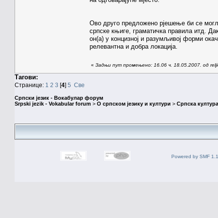
Ово друго предложено рјешење би се могло
српске књиге, граматичка правила итд. Дак
он(а) у концизној и разумљивој форми окач
релевантна и добра локација.
«
Задњи пут промењено: 16.06 ч. 18.05.2007. од relji
Тагови:
Странице:
1
2
3
[
4
]
5
Све
Српски језик - Вокабулар форум
Srpski jezik - Vokabular forum
>
О српском језику и култури
>
Српска култура
Powered by SMF 1.