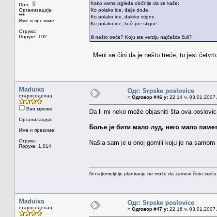
Kako vama izgleda običnije da se kaže:
Пол:
Организација:
Ko polako ide, dalje dođe.
***
Ko polako ide, daleko stigne.
Име и презиме:
Ko polako ide, kući pre stigne.
Струка:
Поруке: 192
Ili nešto treće? Koju ste verziju najčešće čuli?
Meni se čini da je nešto treće, to jest četvr
Maduixa
Одг: Srpske poslovice
староседелац
«
Одговор #46 у:
22.14 ч. 03.01.2007.
Ван мреже
Da li mi neko može objasniti šta ova poslov
Организација:
Боље је бити мало луд, него мало памет
Име и презиме:
Струка:
Našla sam je u onoj gomili koju je na samom 
Поруке: 1.014
Ni najtemeljnije planiranje ne može da zameni čistu sreć
Maduixa
Одг: Srpske poslovice
староседелац
«
Одговор #47 у:
22.16 ч. 03.01.2007.