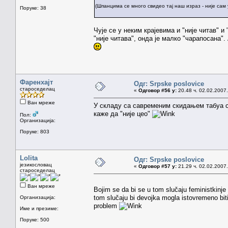
(Шпанцима се много свидео тај наш израз - није сам у
Поруке: 38
Чује се у неким крајевима и "није читав" и
"није читава", онда је малко "чарапосана". А
Фаренхајт
Одг: Srpske poslovice
староседелац
«
Одговор #56 у:
20.48 ч. 02.02.2007.
Ван мреже
У складу са савременим скидањем табуа са
каже да "није цео"
Пол:
Организација:
Поруке: 803
Lolita
Одг: Srpske poslovice
језикословац
«
Одговор #57 у:
21.29 ч. 02.02.2007.
староседелац
Ван мреже
Bojim se da bi se u tom slučaju feministkinje 
tom slučaju bi devojka mogla istovremeno biti i
Организација:
problem
Име и презиме:
Поруке: 500