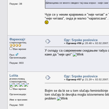
(Шпанцима се много свидео тај наш израз - није сам у
Поруке: 38
Чује се у неким крајевима и "није читав" и
"није читава", онда је малко "чарапосана". А
Фаренхајт
Одг: Srpske poslovice
староседелац
«
Одговор #56 у:
20.48 ч. 02.02.2007.
Ван мреже
У складу са савременим скидањем табуа са
каже да "није цео"
Пол:
Организација:
Поруке: 803
Lolita
Одг: Srpske poslovice
језикословац
«
Одговор #57 у:
21.29 ч. 02.02.2007.
староседелац
Ван мреже
Bojim se da bi se u tom slučaju feministkinje 
tom slučaju bi devojka mogla istovremeno biti i
Организација:
problem
Име и презиме:
Поруке: 500