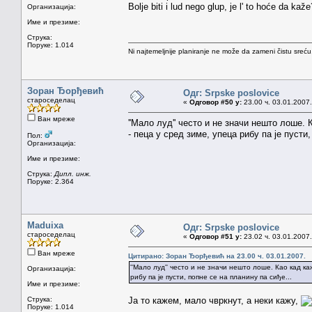
Bolje biti i lud nego glup, je l' to hoće da kaže
Организација:
Име и презиме:
Струка:
Поруке: 1.014
Ni najtemeljnije planiranje ne može da zameni čistu sreć
Зоран Ђорђевић
Одг: Srpske poslovice
староседелац
«
Одговор #50 у:
23.00 ч. 03.01.2007.
Ван мреже
''Мало луд'' често и не значи нешто лоше.
- пеца у сред зиме, упеца рибу па је пусти,
Пол:
Организација:
Име и презиме:
Струка:
Дипл. инж.
Поруке: 2.364
Maduixa
Одг: Srpske poslovice
староседелац
«
Одговор #51 у:
23.02 ч. 03.01.2007.
Ван мреже
Цитирано: Зоран Ђорђевић на 23.00 ч. 03.01.2007.
''Мало луд'' често и не значи нешто лоше. Као кад ка
Организација:
рибу па је пусти, попне се на планину па сиђе...
Име и презиме:
Струка:
Ја то кажем, мало чвркнут, а неки кажу,
Поруке: 1.014