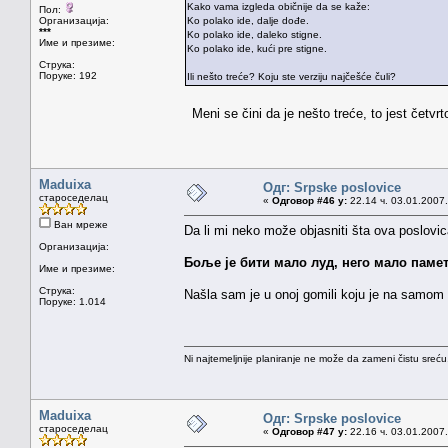
Kako vama izgleda običnije da se kaže:
Пол:
Организација:
Ko polako ide, dalje dođe.
***
Ko polako ide, daleko stigne.
Име и презиме:
Ko polako ide, kući pre stigne.
Струка:
Поруке: 192
Ili nešto treće? Koju ste verziju najčešće čuli?
Meni se čini da je nešto treće, to jest četvr
Maduixa
Одг: Srpske poslovice
староседелац
«
Одговор #46 у:
22.14 ч. 03.01.2007.
Ван мреже
Da li mi neko može objasniti šta ova poslov
Организација:
Боље је бити мало луд, него мало памет
Име и презиме:
Струка:
Našla sam je u onoj gomili koju je na samom 
Поруке: 1.014
Ni najtemeljnije planiranje ne može da zameni čistu sreć
Maduixa
Одг: Srpske poslovice
староседелац
«
Одговор #47 у:
22.16 ч. 03.01.2007.