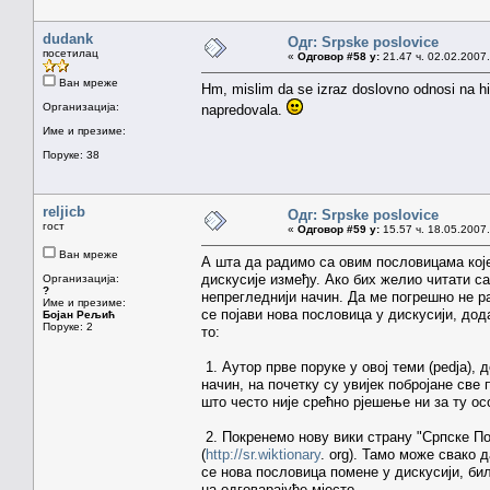
dudank
Одг: Srpske poslovice
посетилац
«
Одговор #58 у:
21.47 ч. 02.02.2007.
Ван мреже
Hm, mislim da se izraz doslovno odnosi na him
Организација:
napredovala.
Име и презиме:
Поруке: 38
reljicb
Одг: Srpske poslovice
гост
«
Одговор #59 у:
15.57 ч. 18.05.2007.
Ван мреже
А шта да радимо са овим пословицама које 
дискусије између. Ако бих желио читати са
Организација:
?
непрегледнији начин. Да ме погрешно не р
Име и презиме:
се појави нова пословица у дискусији, дод
Бојан Рељић
Поруке: 2
то:
1. Аутор прве поруке у овој теми (pedja), 
начин, на почетку су увијек побројане све
што често није срећно рјешење ни за ту осо
2. Покренемо нову вики страну "Српске По
(
http://sr.wiktionary
. org). Тамо може свако 
се нова пословица помене у дискусији, би
на одговарајуће мјесто.