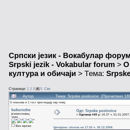
Српски језик - Вокабулар фору
Srpski jezik - Vokabular forum
>
О
култура и обичаји
> Тема:
Srpske
Странице:
1
2
3
[
4
]
5
Све
Аутор
Тема: Srpske poslovice (Прочитано 18
0 чланова и 1 гост прегледају ову тему.
bukuroshe
Одг: Srpske poslovice
језикословац
«
Одговор #45 у:
16.37 ч. 01.01.2007.
члан
Ван мреже
Цитирано: alcesta на 17.02 ч. 30.12.2006.