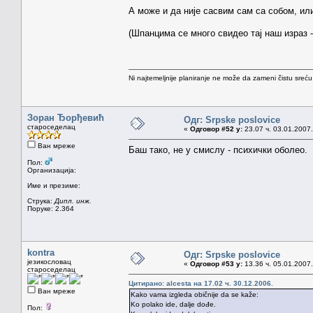
А може и да није сасвим сам са собом, или
(Шпанцима се много свидео тај наш израз - 
Ni najtemeljnije planiranje ne može da zameni čistu sreć
Зоран Ђорђевић
Одг: Srpske poslovice
староседелац
«
Одговор #52 у:
23.07 ч. 03.01.2007.
Ван мреже
Баш тако, не у смислу - психички оболео.
Пол:
Организација:
Име и презиме:
Струка:
Дипл. инж.
Поруке: 2.364
kontra
Одг: Srpske poslovice
језикословац
«
Одговор #53 у:
13.36 ч. 05.01.2007.
староседелац
Цитирано: alcesta на 17.02 ч. 30.12.2006.
Ван мреже
Kako vama izgleda običnije da se kaže:
Ko polako ide, dalje dođe.
Пол: