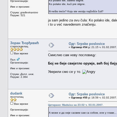
Ko polako ide, daleko stigne.
Организација:
Ko polako ide, kući pre stigne.
Име и презиме:
Ili nešto treće? Koju ste verziju najčešće čuli?
Струка:
građevinarstvo
Поруке: 521
ja sam jedino za ovu čula: Ko polako ide, dal
i to u već navedenom značenju.
Зоран Ђорђевић
Одг: Srpske poslovice
староседелац
«
Одговор #54 у:
21.15 ч. 01.02.2007.
Ван мреже
Смислио сам нову пословицу:
Пол:
Организација:
Бој не бије свијетло оружје, већ бој биј
Име и презиме:
Уверили смо се у то.
Струка:
Дипл. инж.
Поруке: 2.364
dudank
Одг: Srpske poslovice
посетилац
«
Одговор #55 у:
18.59 ч. 02.02.2007.
Ван мреже
Цитирано: Maduixa на 23.02 ч. 03.01.2007.
Организација:
А може и да није сасвим сам са собом, или у глави...
Име и презиме: