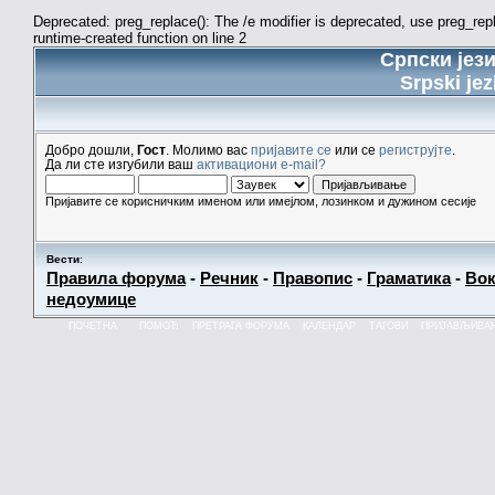
Deprecated: preg_replace(): The /e modifier is deprecated, use preg_re
runtime-created function on line 2
Српски јез
Srpski jez
Добро дошли,
Гост
. Молимо вас
пријавите се
или се
региструјте
.
Да ли сте изгубили ваш
активациони e-mail?
Пријавите се корисничким именом или имејлом, лозинком и дужином сесије
Вести
:
Правила форума
-
Речник
-
Правопис
-
Граматика
-
Вок
недоумице
ПОЧЕТНА
ПОМОЋ
ПРЕТРАГА ФОРУМА
КАЛЕНДАР
ТАГОВИ
ПРИЈАВЉИВА