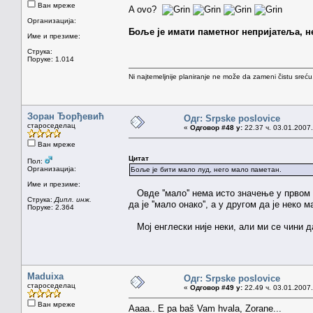
Ван мреже
A ovo?
Организација:
Боље је имати паметног непријатеља, н
Име и презиме:
Струка:
Поруке: 1.014
Ni najtemeljnije planiranje ne može da zameni čistu sreć
Зоран Ђорђевић
Одг: Srpske poslovice
староседелац
«
Одговор #48 у:
22.37 ч. 03.01.2007.
Ван мреже
Цитат
Пол:
Организација:
Боље је бити мало луд, него мало паметан.
Име и презиме:
Овде ''мало'' нема исто значење у првом и
Струка:
Дипл. инж.
да је ''мало онако'', а у другом да је неко 
Поруке: 2.364
Мој енглески није неки, али ми се чини д
Maduixa
Одг: Srpske poslovice
староседелац
«
Одговор #49 у:
22.49 ч. 03.01.2007.
Ван мреже
Aaaa.. E pa baš Vam hvala, Zorane...