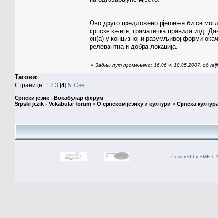
Ово друго предложено рјешење би се могло
српске књиге, граматичка правила итд. Дак
он(а) у концизној и разумљивој форми окач
релевантна и добра локација.
«
Задњи пут промењено: 16.06 ч. 18.05.2007. од relji
Тагови:
Странице:
1
2
3
[
4
]
5
Све
Српски језик - Вокабулар форум
Srpski jezik - Vokabular forum
>
О српском језику и култури
>
Српска култура
Powered by SMF 1.