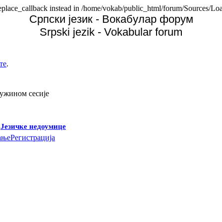
replace_callback instead in /home/vokab/public_html/forum/Sources/Loa
Српски језик - Вокабулар форум
Srpski jezik - Vokabular forum
те
.
дужином сесије
-
Језичке недоумице
ање
Регистрација