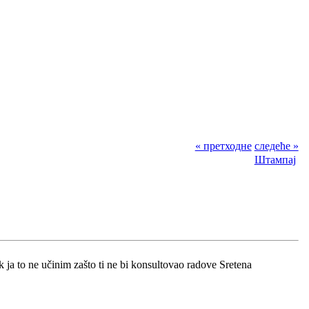
« претходне
следеће »
Штампај
 ja to ne učinim zašto ti ne bi konsultovao radove Sretena