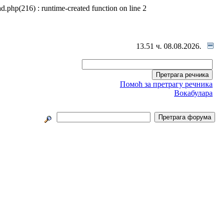
d.php(216) : runtime-created function on line 2
13.51 ч. 08.08.2026.
Помоћ за претрагу речника
Вокабулара