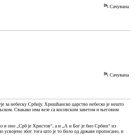
Сачувана
Сачувана
је за небеску Србију. Хришћанско царство небеско је нешто
аљском. Свакако има везе са косовским заветом и његовим
и оно „Срб је Христов“, а и „А и Бог је био Србин“ из
о усвојено због тога што је то било од државе прописано, и