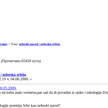
езику
> Тема:
nebeski narod / nebeska srbija
ja (Прочитано 65459 пута)
/ nebeska srbija
.19 ч. 04.06.2009. »
28.05.2009.
 mi treba malo vremena,par sati da ih povadim iz epike i mitologije.Dok
ologije pominju Srbe kao nebeski narod?