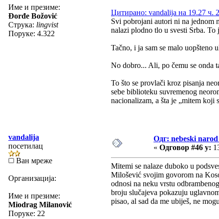
Име и презиме:
Цитирано: vandalija на 19.27 ч. 
Đorđe Božović
Svi pobrojani autori ni na jednom 
Струка:
lingvist
nalazi plodno tlo u svesti Srba. To
Поруке: 4.322
Tačno, i ja sam se malo uopšteno 
No dobro... Ali, po čemu se onda ta
To što se provlači kroz pisanja ne
sebe biblioteku suvremenog neoroman
nacionalizam, a šta je „mitem koji
vandalija
Одг: nebeski narod 
посетилац
«
Одговор #46 у:
13
Ван мреже
Mitemi se nalaze duboko u podsvest
Milošević svojim govorom na Koso
Организација:
odnosi na neku vrstu odbrambenog k
broju slučajeva pokazuju uglavnom s
Име и презиме:
pisao, al sad da me ubiješ, ne mogu
Miodrag Milanović
Поруке: 22