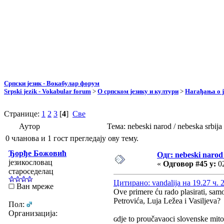
Српски језик - Вокабулар форум
Srpski jezik - Vokabular forum
>
О српском језику и култури
>
Нагађања о ј
Странице:
1
2
3
[
4
]
Све
Аутор
Тема: nebeski narod / nebeska srbi
0 чланова и 1 гост прегледају ову тему.
Ђорђе Божовић
Одг: nebeski narod 
језикословац
«
Одговор #45 у:
02
староседелац
Цитирано: vandalija на 19.27 ч. 
Ван мреже
Ove primere ću rado plasirati, samo
Petrovića, Luja Ležea i Vasiljeva?
Пол:
Организација:
ɢdje to proučavaoci slovenske mit