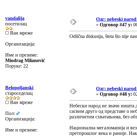
vandalija
Одг: nebeski narod 
посетилац
«
Одговор #47 у:
00
Ван мреже
Odlična diskusija, šteta što nije nas
Организација:
Име и презиме:
Miodrag Milanović
Поруке: 22
Belopoljanski
Одг: nebeski narod 
староседелац
«
Одговор #48 у:
02
Ван мреже
Небески народ не значи ништа д
сасвим друго од представе о не
Пол:
различитим схватањима, без обзи
Организација:
Национална мегаломанија и вези
Име и презиме:
претпрошлог века и раније. Нак