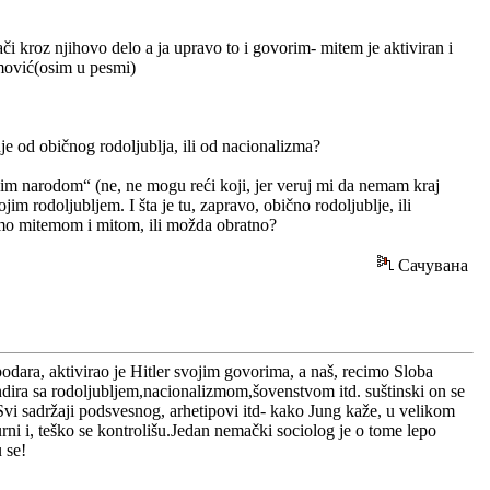
 kroz njihovo delo a ja upravo to i govorim- mitem je aktiviran i
imović(osim u pesmi)
je od običnog rodoljublja, ili od nacionalizma?
kim narodom“ (ne, ne mogu reći koji, jer veruj mi da nemam kraj
m rodoljubljem. I šta je tu, zapravo, obično rodoljublje, ili
ivamo mitemom i mitom, ili možda obratno?
Сачувана
odara, aktivirao je Hitler svojim govorima, a naš, recimo Sloba
a sa rodoljubljem,nacionalizmom,šovenstvom itd. suštinski on se
vi sadržaji podsvesnog, arhetipovi itd- kako Jung kaže, u velikom
urni i, teško se kontrolišu.Jedan nemački sociolog je o tome lepo
 se!