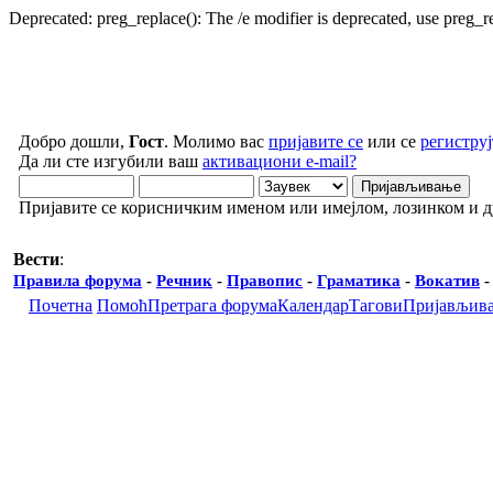
Deprecated: preg_replace(): The /e modifier is deprecated, use preg_
Добро дошли,
Гост
. Молимо вас
пријавите се
или се
региструј
Да ли сте изгубили ваш
активациони e-mail?
Пријавите се корисничким именом или имејлом, лозинком и 
Вести
:
Правила форума
-
Речник
-
Правопис
-
Граматика
-
Вокатив
Почетна
Помоћ
Претрага форума
Календар
Тагови
Пријављив