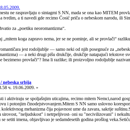
28.05.2009.
mestu ne raspravljaju o sintagmi S NN, mada se ona kao MITEM provlači
 ja tvrdim, a ti navedi gde recimo Ćosić priča o nebeskom narodu, ili S
uhvatio za „poetiku neoromantizma“.
j „mitem koga zapravo nema, jer se ne pominje, ali se provlači“ razliku
oromantičara jest rodoljublje — samo neki od njih posegnuće za „nebes
tizma) — a neki drugi pišu drukčije, drukčije natapajući tekstove svoji
 se bezimeno provlači“? Ima li razlike; ili proizvoljno rodoljublje naz
/ nebeska srbija
.58 ч. 19.06.2009. »
i i aktiviraju se spoljašnjim uticajima, recimo mitem Nemci,narod gosp
vu i potonjim činodejstvovanjem.Mitem S NN samo uslovno korespondir
olektivnog mehanizma čija pojavnost ume da zavara, sakrije suštinu.S
irovost, "neljudskost" i netrpeljivost- oni su "necivilizovani" i nekult
 se setiti imena, objavljivao je sedamdesetih godina prošlog veka.Setiću