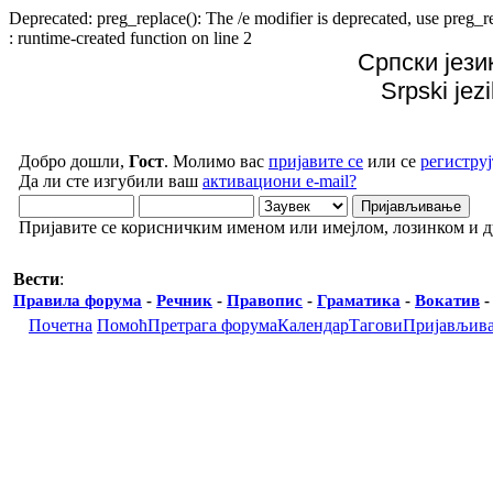
Deprecated: preg_replace(): The /e modifier is deprecated, use preg
: runtime-created function on line 2
Српски јези
Srpski jez
Добро дошли,
Гост
. Молимо вас
пријавите се
или се
региструј
Да ли сте изгубили ваш
активациони e-mail?
Пријавите се корисничким именом или имејлом, лозинком и 
Вести
:
Правила форума
-
Речник
-
Правопис
-
Граматика
-
Вокатив
Почетна
Помоћ
Претрага форума
Календар
Тагови
Пријављив