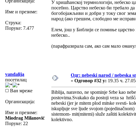
Организација:
У хришћанској термнологији, небеско ц
посебно. Царство небеско би требало да
Име и презиме:
богобојажљиви и добри у току свог зема
народ (ако грешим, слободно ме исправи
Струка:
Поруке: 7.477
Елем, још у Библији се помиње царство
небеско..
(парафразирала сам, ако сам мало оманул
vandalija
Одг: nebeski narod / nebeska sr
посетилац
«
Одговор #32 у:
19.35 ч. 27.05
Ван мреже
Biblija, naravno, ne spominje Srbe kao nebe
postovima.Svakako da postoji veza sa hriš
Организација:
nebeski (jer je mitem plod mitske svesti- kol
iskupljuje sve ljude svojom (pojedinačnom) ž
Име и презиме:
sistemom- mit(mitemi) služe zaštiti kolektivi
Miodrag Milanović
kolektivno.
Поруке: 22