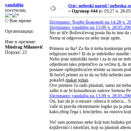
vandalija
Одг: nebeski narod / nebeska sr
посетилац
«
Одговор #44 у:
19.27 ч. 28.05
Ван мреже
Цитирано: Ђорђе Божовић на 14.28 ч. 28
Цитирано: vandalija на 13.09 ч. 28.05.200
Организација:
Što se tiče Božovićevog posta šta tu ima da
Nema ni odgovora na neke moje upite.
Име и презиме:
Miodrag Milanović
Primera za šta? Za šta ti treba konkretan pri
Поруке: 22
religiozni motiv? Ili da je mitološko stanište
Nebo jeste mitološki motiv i za to mi ne treb
odjednom tako prijemčivo za većinu tj, da m
postane opšteprihvaćen termin sa nizom pod
Ili hoćeš primer za to da su Srbi nebeski na
pokažeš
makar jedan
.
Ove primere ću rado plasirati, samo mi treba
zašto ti ne bi konsultovao radove Sretena Pe
Цитирано: vandalija на 13.09 ч. 28.05.200
On, kao da je u mesari- odseca li odseca... 
važe ni pravila elementarne logike pa ja pita
kako,zbog čega i, krucijelno, na osnovu koji
Već sam pomenuo neke koji tom buljuku pripa
književnici i istoričari, koji su plasirali alt