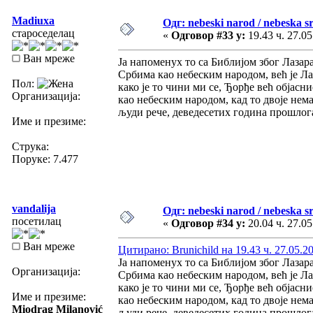
Madiuxa
Одг: nebeski narod / nebeska sr
староседелац
«
Одговор #33 у:
19.43 ч. 27.05
Ван мреже
Ја напоменух то са Библијом због Лазара 
Србима као небеским народом, већ је Ла
Пол:
како је то чини ми се, Ђорђе већ објас
Организација:
као небеским народом, кад то двоје нема
људи рече, деведесетих година прошлога
Име и презиме:
Струка:
Поруке: 7.477
vandalija
Одг: nebeski narod / nebeska sr
посетилац
«
Одговор #34 у:
20.04 ч. 27.05
Ван мреже
Цитирано: Brunichild на 19.43 ч. 27.05.2
Ја напоменух то са Библијом због Лазара 
Организација:
Србима као небеским народом, већ је Ла
како је то чини ми се, Ђорђе већ објас
Име и презиме:
као небеским народом, кад то двоје нема
Miodrag Milanović
људи рече, деведесетих година прошлога