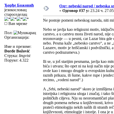
Ђорђе Божовић
Одг: nebeski narod / nebeska sr
језикословац
«
Одговор #37 у:
23.24 ч. 27.05
староседелац
Ne postoje pomeni nebeskog naroda, niti mit
Ван мреже
Nebo se javlja kao religiozni motiv, isključ
Пол:
carstvo, a u carstvu mora živeti narod, nije
Организација:
rezonovanje — u pesmi, car Lazar bira gde ć
nebo. Pesma kaže „nebesko carstvo“, a ne „n
Име и презиме:
Lazarev, motiv je hrišćanski i podvižnički, a
Đorđe Božović
carstvo podrazumeva.)
Струка:
lingvist
Поруке: 4.322
Ili se, u još starijim pesmama, javlja kao mi
bića i utvara; što opet ni na koji način nije
ovde kao i mnogo drugde u evropskim kultur
raznih prikaza, ili šume, kakve rupe i jendeci
recimo, „vodeni narod“.)
A „Srbi, nebeski narod“ skoro je izmišljena
istorijska i religiozna uloga i značaj, i tako 
političkih ciljeva. Nju su neoromantičari plas
drugih pomena nebesa u književnosti, krivo t
prateći etimologiju nekih naših ili stranih r
književnosti, etimologije i istorije. I ona je 