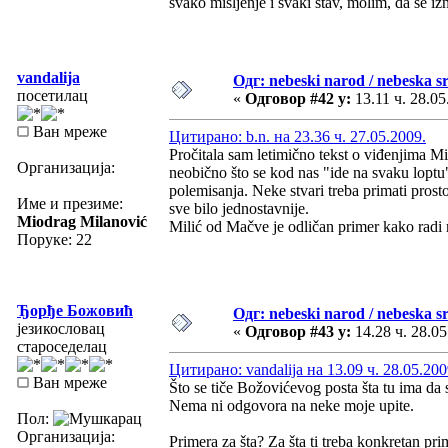
svako mišljenje i svaki stav, molim, da se iz
vandalija
Одг: nebeski narod / nebeska sr
посетилац
«
Одговор #42 у:
13.11 ч. 28.05
Ван мреже
Цитирано: b.n. на 23.36 ч. 27.05.2009.
Pročitala sam letimično tekst o viđenjima Mi
Организација:
neobično što se kod nas "ide na svaku loptu"
polemisanja. Neke stvari treba primati pros
Име и презиме:
sve bilo jednostavnije.
Miodrag Milanović
Milić od Mačve je odličan primer kako radi
Поруке: 22
Ђорђе Божовић
Одг: nebeski narod / nebeska sr
језикословац
«
Одговор #43 у:
14.28 ч. 28.05
староседелац
Цитирано: vandalija на 13.09 ч. 28.05.200
Ван мреже
Što se tiče Božovićevog posta šta tu ima da
Nema ni odgovora na neke moje upite.
Пол:
Организација:
Primera za šta? Za šta ti treba konkretan pri