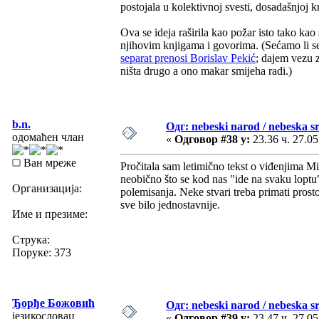
postojala u kolektivnoj svesti, dosadašnjoj 
Ova se ideja raširila kao požar isto tako kao
njihovim knjigama i govorima. (Sećamo li s
separat prenosi Borislav Pekić
; dajem vezu z
ništa drugo a ono makar smijeha radi.)
b.n.
Одг: nebeski narod / nebeska sr
одомаћен члан
«
Одговор #38 у:
23.36 ч. 27.05
Ван мреже
Pročitala sam letimično tekst o viđenjima Mi
neobično što se kod nas "ide na svaku loptu"
Организација:
polemisanja. Neke stvari treba primati pros
sve bilo jednostavnije.
Име и презиме:
Струка:
Поруке: 373
Ђорђе Божовић
Одг: nebeski narod / nebeska sr
језикословац
«
Одговор #39 у:
23.47 ч. 27.05