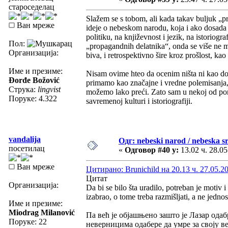
староседелац
Slažem se s tobom, ali kada takav buljuk „p
Ван мреже
ideje o nebeskom narodu, koja i ako dosada ni
politiku, na književnost i jezik, na istoriogr
Пол:
„propagandnih delatnika“, onda se više ne m
Организација:
biva, i retrospektivno šire kroz prošlost, ka
Име и презиме:
Nisam ovime hteo da ocenim ništa ni kao d
Đorđe Božović
primamo kao značajne i vredne polemisanja, p
Струка:
lingvist
možemo lako preći. Zato sam u nekoj od po
Поруке: 4.322
savremenoj kulturi i istoriografiji.
vandalija
Одг: nebeski narod / nebeska sr
посетилац
«
Одговор #40 у:
13.02 ч. 28.05
Ван мреже
Цитирано: Brunichild на 20.13 ч. 27.05.2
Цитат
Организација:
Da bi se bilo šta uradilo, potreban je motiv i
izabrao, o tome treba razmišljati, a ne jedno
Име и презиме:
Miodrag Milanović
Па већ је објашњено зашто је Лазар одаб
Поруке: 22
неверницима одабере да умре за своју ве