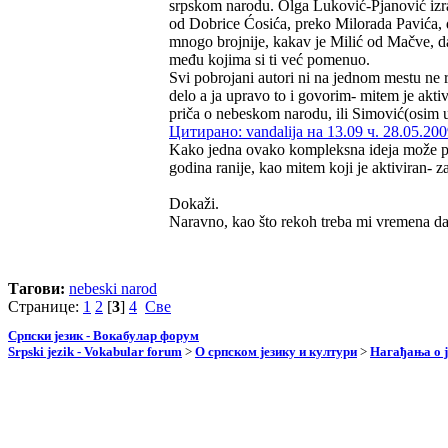
srpskom narodu. Olga Luković-Pjanović izra
od Dobrice Ćosića, preko Milorada Pavića,
mnogo brojnije, kakav je Milić od Mačve, da 
među kojima si ti već pomenuo.
Svi pobrojani autori ni na jednom mestu ne
delo a ja upravo to i govorim- mitem je aktiv
priča o nebeskom narodu, ili Simović(osim 
Цитирано: vandalija на 13.09 ч. 28.05.200
Kako jedna ovako kompleksna ideja može pa
godina ranije, kao mitem koji je aktiviran- 
Dokaži.
Naravno, kao što rekoh treba mi vremena d
Тагови:
nebeski narod
Странице:
1
2
[
3
]
4
Све
Српски језик - Вокабулар форум
Srpski jezik - Vokabular forum
>
О српском језику и култури
>
Нагађања о ј