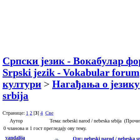
Српски језик - Вокабулар ф
Srpski jezik - Vokabular forum
култури
>
Нагађања о језику
srbija
Странице:
1
2
[
3
]
4
Све
Аутор
Тема: nebeski narod / nebeska srbija (Проч
0 чланова и 1 гост прегледају ову тему.
vandalija
Одг: nebeski narod / nebeska sr