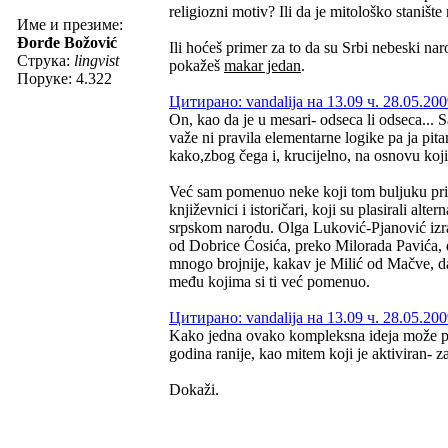
religiozni motiv? Ili da je mitološko stanište
Име и презиме:
Đorđe Božović
Ili hoćeš primer za to da su Srbi nebeski na
Струка:
lingvist
pokažeš
makar jedan
.
Поруке: 4.322
Цитирано: vandalija на 13.09 ч. 28.05.200
On, kao da je u mesari- odseca li odseca... 
važe ni pravila elementarne logike pa ja pita
kako,zbog čega i, krucijelno, na osnovu koji
Već sam pomenuo neke koji tom buljuku pripa
književnici i istoričari, koji su plasirali alt
srpskom narodu. Olga Luković-Pjanović izra
od Dobrice Ćosića, preko Milorada Pavića,
mnogo brojnije, kakav je Milić od Mačve, da 
među kojima si ti već pomenuo.
Цитирано: vandalija на 13.09 ч. 28.05.200
Kako jedna ovako kompleksna ideja može pa
godina ranije, kao mitem koji je aktiviran- 
Dokaži.