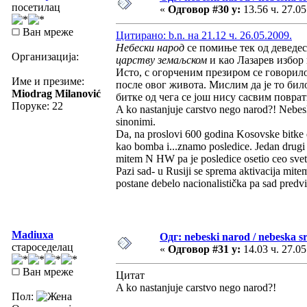
посетилац
«
Одговор #30 у:
13.56 ч. 27.05
Ван мреже
Цитирано: b.n. на 21.12 ч. 26.05.2009.
Небески народ
се помиње тек од деведес
Организација:
царству земаљском
и као Лазарев избор 
Исто, с огорченим презиром се говорил
Име и презиме:
после овог живота. Мислим да је то би
Miodrag Milanović
битке од чега се још нису сасвим повр
Поруке: 22
A ko nastanjuje carstvo nego narod?! Nebesk
sinonimi.
Da, na proslovi 600 godina Kosovske bitke 
kao bomba i...znamo posledice. Jedan drugi 
mitem N HW pa je posledice osetio ceo svet
Pazi sad- u Rusiji se sprema aktivacija mi
postane debelo nacionalistička pa sad predvi
Madiuxa
Одг: nebeski narod / nebeska sr
староседелац
«
Одговор #31 у:
14.03 ч. 27.05
Ван мреже
Цитат
A ko nastanjuje carstvo nego narod?!
Пол: