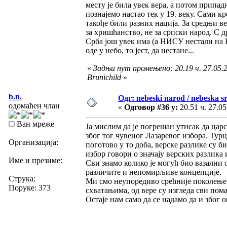
месту је била увек вера, а потом припадн
познајемо настао тек у 19. веку. Сами к
такође били разних нација. За средњи в
за хришћанство, не за српски народ. С д
Срба још увек има (а НИСУ нестали на К
оде у небо, то јест, да нестане...
«
Задњи пут промењено: 20.19 ч. 27.05.2
Brunichild
»
b.n.
Одг: nebeski narod / nebeska sr
одомаћен члан
«
Одговор #36 у:
20.51 ч. 27.05
Ван мреже
Ја мислим да је погрешан утисак да царс
због тог чувеног Лазаревог избора. Тур
Организација:
поготово у то доба, верске разлике су б
избор говори о значају верских разлика
Име и презиме:
Сви знамо колико је могућ био вазални о
различите и непомирљиве концепције.
Струка:
Ми смо неупоредиво срећније поколење
Поруке: 373
схватањима, од вере су изгледа сви пома
Остаје нам само да се надамо да и због 