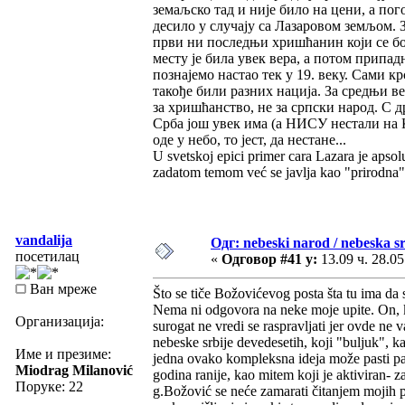
земаљско тад и није било на цени, а пог
десило у случају са Лазаровом земљом. 
први ни последњи хришћанин који се бо
месту је била увек вера, а потом припадн
познајемо настао тек у 19. веку. Сами к
такође били разних нација. За средњи в
за хришћанство, не за српски народ. С д
Срба још увек има (а НИСУ нестали на К
оде у небо, то јест, да нестане...
U svetskoj epici primer cara Lazara je apsol
zadatom temom već se javlja kao "prirodna
vandalija
Одг: nebeski narod / nebeska sr
посетилац
«
Одговор #41 у:
13.09 ч. 28.05
Ван мреже
Što se tiče Božovićevog posta šta tu ima da
Nema ni odgovora na neke moje upite. On, ka
Организација:
surogat ne vredi se raspravljati jer ovde ne v
nebeske srbije devedesetih, koji "buljuk", k
Име и презиме:
jedna ovako kompleksna ideja može pasti pa
Miodrag Milanović
godina ranije, kao mitem koji je aktiviran- 
Поруке: 22
g.Božović se neće zamarati čitanjem mojih p