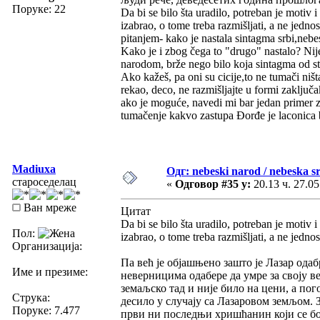
Поруке: 22
Da bi se bilo šta uradilo, potreban je motiv i
izabrao, o tome treba razmišljati, a ne jedn
pitanjem- kako je nastala sintagma srbi,nebe
Kako je i zbog čega to "drugo" nastalo? Nij
narodom, brže nego bilo koja sintagma od stv
Ako kažeš, pa oni su cicije,to ne tumači niš
rekao, deco, ne razmišljajte u formi zaključak
ako je moguće, navedi mi bar jedan primer
tumačenje kakvo zastupa Đorđe je laconica br
Madiuxa
Одг: nebeski narod / nebeska sr
староседелац
«
Одговор #35 у:
20.13 ч. 27.05
Ван мреже
Цитат
Da bi se bilo šta uradilo, potreban je motiv i
Пол:
izabrao, o tome treba razmišljati, a ne jedno
Организација:
Па већ је објашњено зашто је Лазар одаб
Име и презиме:
неверницима одабере да умре за своју ве
земаљско тад и није било на цени, а пог
Струка:
десило у случају са Лазаровом земљом. 
Поруке: 7.477
први ни последњи хришћанин који се бо