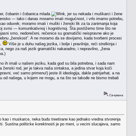
mer, čobanin i čobanica mlada
, jer su nekada i muškarci i žene
ili žensko — tako i danas moramo imati mogućnost, i vrlo imamo potrebu,
kada; kao oduvek; moramo imati i muški i ženski lik za ta zanimanja koja
joj svrsi — komunikativnoj i kognitivnoj. Šta postižemo time što ne
asni smo, nedorečeni, rečenice su gramatički neispravne ako je
ebnu „ženskost“. A ne moramo da se dovijamo, kada tvorbeni procesi
a.
Više je u duhu našeg jezika, i bolje i pravilnije, reći strelkinja i
nica, nego za naš jezik gramatički nakaradno, i nepravilno, „žena
ma.)
o ih imali u našem jeziku, kada god su bila potrebna, i sada nam
 ženski rod, jer je takva naša sintaksa, a jedina stvar koja koči
avni, već samo primenu!) jeste ili ideologija, dakle patrijarhat, a na
zliku od našega, u kojem ne mogu, a na što se takođe ne bismo trebali
Сачувана
to kao i muskarce, neka budu treetirane kao jednako vredna stvorenja
ti. Sustina politicke korektnosti je po meni, u vecini slucajeva, samo