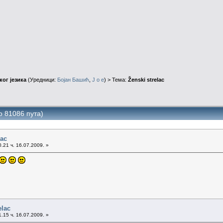
ог језика
(Уредници:
Бојан Башић
,
J o e
) > Тема:
Ženski strelac
о 81086 пута)
lac
.21 ч. 16.07.2009. »
elac
.15 ч. 16.07.2009. »