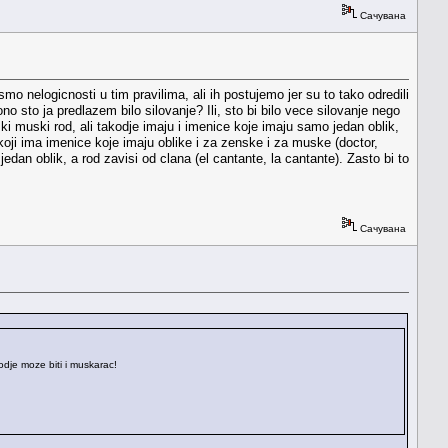
Сачувана
o nelogicnosti u tim pravilima, ali ih postujemo jer su to tako odredili
o sto ja predlazem bilo silovanje? Ili, sto bi bilo vece silovanje nego
nski muski rod, ali takodje imaju i imenice koje imaju samo jedan oblik,
oji ima imenice koje imaju oblike i za zenske i za muske (doctor,
dan oblik, a rod zavisi od clana (el cantante, la cantante). Zasto bi to
Сачувана
kodje moze biti i muskarac!