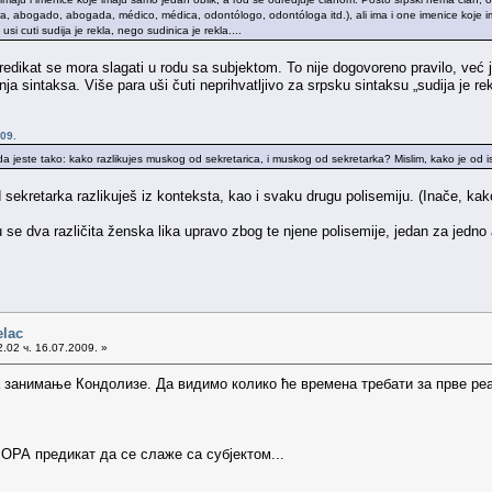
ra, abogado, abogada, médico, médica, odontólogo, odontóloga itd.), ali ima i one imenice koje ima
cuti sudija je rekla, nego sudinica je rekla....
redikat se mora slagati u rodu sa subjektom. To nije dogovoreno pravilo, već j
 sintaksa. Više para uši čuti neprihvatljivo za srpsku sintaksu „sudija je rekl
09.
da jeste tako: kako razlikujes muskog od sekretarica, i muskog od sekretarka? Mislim, kako je od 
ekretarka razlikuješ iz konteksta, kao i svaku drugu polisemiju. (Inače, kako r
se dva različita ženska lika upravo zbog te njene polisemije, jedan za jedno a
elac
.02 ч. 16.07.2009. »
 занимање Кондолизе. Да видимо колико ће времена требати за прве реа
ОРА предикат да се слаже са субјектом...