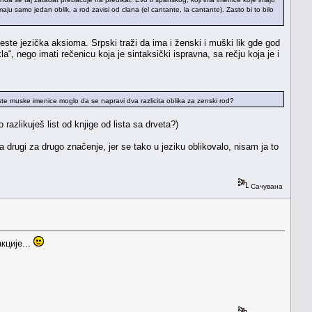
ju samo jedan oblik, a rod zavisi od clana (el cantante, la cantante). Zasto bi to bilo
este jezička aksioma. Srpski traži da ima i ženski i muški lik gde god
a“, nego imati rečenicu koja je sintaksički ispravna, sa rečju koja je i
iste muske imenice moglo da se napravi dva razlicita oblika za zenski rod?
azlikuješ list od knjige od lista sa drveta?)
 drugi za drugo značenje, jer se tako u jeziku oblikovalo, nisam ja to
Сачувана
кције...