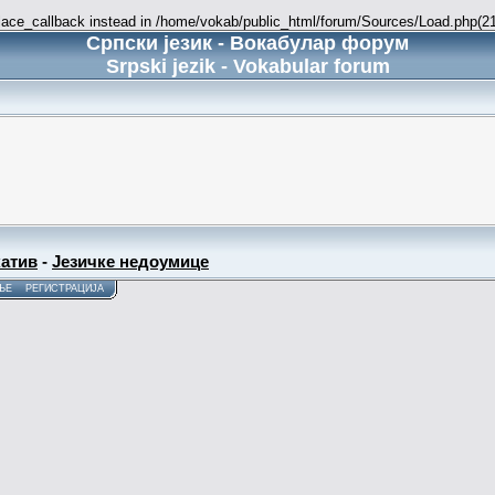
place_callback instead in /home/vokab/public_html/forum/Sources/Load.php(216
Српски језик - Вокабулар форум
Srpski jezik - Vokabular forum
атив
-
Језичке недоумице
ЊЕ
РЕГИСТРАЦИЈА