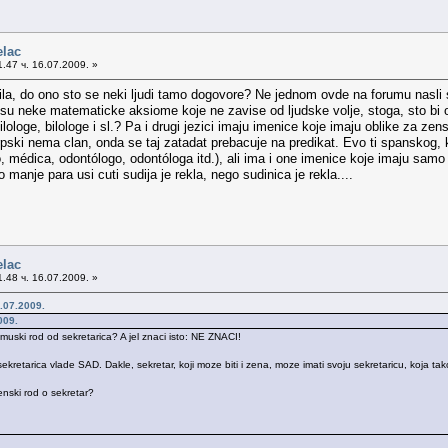
elac
.47 ч. 16.07.2009. »
vila, do ono sto se neki ljudi tamo dogovore? Ne jednom ovde na forumu nasli sm
nisu neke matematicke aksiome koje ne zavise od ljudske volje, stoga, sto bi on
ilologe, bilologe i sl.? Pa i drugi jezici imaju imenice koje imaju oblike za ze
pski nema clan, onda se taj zatadat prebacuje na predikat. Evo ti spanskog, k
médica, odontólogo, odontóloga itd.), ali ima i one imenice koje imaju samo je
nje para usi cuti sudija je rekla, nego sudinica je rekla....
elac
.48 ч. 16.07.2009. »
.07.2009.
009.
 muski rod od sekretarica? A jel znaci isto: NE ZNACI!
sekretarica vlade SAD. Dakle, sekretar, koji moze biti i zena, moze imati svoju sekretaricu, koja ta
enski rod o sekretar?