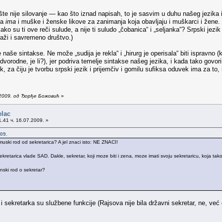
te nije silovanje — kao što iznad napisah, to je sasvim u duhu našeg jezika 
da
ima
i muške i ženske likove za zanimanja koja obavljaju i muškarci i žene.
ko su ti ove reči sulude, a nije ti suludo „čobanica“ i „seljanka“? Srpski jezi
traži i savremeno društvo.)
 naše sintakse. Ne može „sudija je rekla“ i „hirurg je operisala“ biti ispravno (
vorodne, je li?), jer podriva temelje sintakse našeg jezika, i kada tako govo
ik, za čiju je tvorbu srpski jezik i prijemčiv i gomilu sufiksa oduvek ima za to
.2009. од Ђорђе Божовић
»
elac
.41 ч. 16.07.2009. »
09.
muski rod od sekretarica? A jel znaci isto: NE ZNACI!
ekretarica vlade SAD. Dakle, sekretar, koji moze biti i zena, moze imati svoju sekretaricu, koja tak
nski rod o sekretar?
 i sekretarka su službene funkcije (Rajsova nije bila državni sekretar, ne, ve