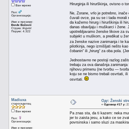
Hirurginja ili hirurškinja, ovisno o t
Ван мреже
Пол:
Ne, Zorane, vrlo je potrebno, inače
Организација:
čuvali ovce, pa su se i tada morali
Име и презиме:
da kažemo hirurg i hirurškinja ili hi
Đorđe Božović
danas obavljaju i muškarci i žene. 
Струка:
lingvist
upotrebljavamo ženske likove za sv
Поруке: 4.322
subjekt u muškom, a predikat u že
za ženske nazive zanimanja i te ka
pilotkinja, nego izmišljati nešto ka
čobanin“ ili „hirurg“ za oba pola. (
Jednostavno ne postoji razlog zašt
trebaju za ova današnja zanimanja k
njihovu primenu (ne tvorbu — tvorba 
koju se ne bismo trebali osvrtati, i
osvrtati.
Madiuxa
Одг: Ženski str
староседелац
«
Одговор #17 у:
21
Ван мреже
Pa znas sta, da ti kazem: neka musk
jer to zaista jesu, a kako ce se zva
Пол:
Организација:
povrsinska i samo sluzi za maskira
Име и презиме: