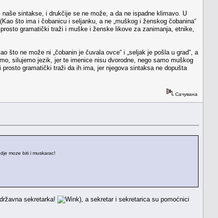
i naše sintakse, i drukčije se ne može, a da ne ispadne klimavo. U
 (Kao što ima i čobanicu i seljanku, a ne „muškog i ženskog čobanina“
k prosto gramatički traži i muške i ženske likove za zanimanja, etnike,
kao što ne može ni „čobanin je čuvala ovce“ i „seljak je pošla u grad“, a
rimo, silujemo jezik, jer te imenice nisu dvorodne, nego samo muškog
, i prosto gramatički traži da ih ima, jer njegova sintaksa ne dopušta
Сачувана
odje moze biti i muskarac!
ć državna sekretarka!
), a sekretar i sekretarica su pomoćnici