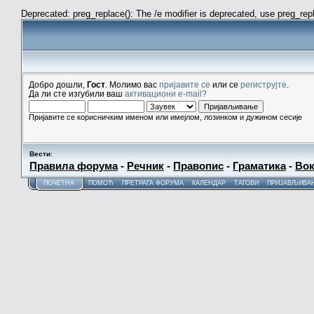
Deprecated: preg_replace(): The /e modifier is deprecated, use preg_re
Добро дошли,
Гост
. Молимо вас
пријавите се
или се
региструјте
.
Да ли сте изгубили ваш
активациони e-mail?
Пријавите се корисничким именом или имејлом, лозинком и дужином сесије
Вести
:
Правила форума
-
Речник
-
Правопис
-
Граматика
-
Вок
ПОЧЕТНА
ПОМОЋ
ПРЕТРАГА ФОРУМА
КАЛЕНДАР
ТАГОВИ
ПРИЈАВЉИВА