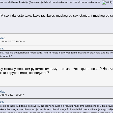
arka su službene funkcije (Rajsova nije bila državni sekretar, ne, već državna sekretarka!
)
A cak i da jeste tako: kako razlikujes muskog od sekretarica, i muskog od s
elac
.56 ч. 16.07.2009. »
09.
kati i sl. nisu se pojavili preko noci i sada, nije to nesto novo, vec tome ima skoro citav vek, ako n
 to uradilo?
у места у женском рукометном тиму - голман, бек, крило, пивот? На сил
нски хирург, пилот, преводилац?
elac
.58 ч. 16.07.2009. »
09.
ono sto se neki ljudi tamo dogovore? Ne jednom ovde na forumu nasli smo nelogicnosti u tim pravilima
volje, stoga, sto bi ono sto ja predlazem bilo silovanje? Ili, sto bi bilo vece silovanje nego odjedno
e imaju i imenice koje imaju samo jedan oblik, a rod se odredjuje clanom. Posto srpski nema clan, 