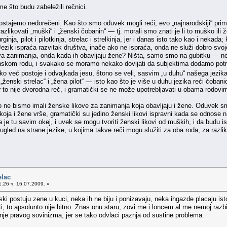
ome što budu zabeležili rečnici.
 ostajemo nedorečeni. Kao što smo oduvek mogli reći, evo „najnarodskiji“ pri
 razlikovati „muški“ i „ženski čobanin“ — tj. morali smo znati je li to muško 
rurginja, pilot i pilotkinja, strelac i strelkinja, jer i danas isto tako kao i ne
Jezik ispraća razvitak društva, inače ako ne ispraća, onda ne služi dobro svo
a zanimanja, onda kada ih obavljaju žene? Ništa, samo smo na gubitku — nej
nskom rodu, i svakako se moramo nekako dovijati da subjektima dodamo potr
ko već postoje i odvajkada jesu, štono se veli, sasvim „u duhu“ našega jezik
o „ženski strelac“ i „žena pilot“ — isto kao što je više u duhu jezika reći čoba
Jer to nije dvorodna reč, i gramatički se ne može upotrebljavati u obama rodovi
o ne bismo imali ženske likove za zanimanja koja obavljaju i žene. Oduvek sm
oja i žene vrše, gramatički su jedino ženski likovi ispravni kada se odnose na
je tu savim okej, i uvek se mogu tvoriti ženski likovi od muških, i da budu ispr
li ugled na strane jezike, u kojima takve reči mogu služiti za oba roda, za ra
elac
.26 ч. 16.07.2009. »
i postuju zene u kuci, neka ih ne biju i ponizavaju, neka ihgazde placaju is
ti, to apsolunto nije bitno. Znas onu staru, zovi me i loncem al me nemoj razbi
nje pravog sovinizma, jer se tako odvlaci paznja od sustine problema.