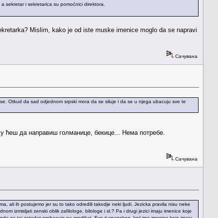
, a sekretar i sekretarica su pomoćnici direktora.
ekretarka? Mislim, kako je od iste muske imenice moglo da se napravi
Сачувана
e i vise. Otkud da sad odjednom srpski mora da se siluje i da se u njega ubacuju sve te
у ћеш да направиш голманице, бекице... Нема потребе.
Сачувана
, ali ih postujemo jer su to tako odredili takodje neki ljudi. Jezicka pravila nisu neke
m izmisljati zenski oblik zafilologe, bilologe i sl.? Pa i drugi jezici imaju imenice koje
onda se taj zatadat prebacuje na predikat. Evo ti spanskog, koji ima imenice koje imaju