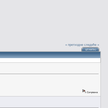
« претходне
следеће »
ШТАМПАЈ
Сачувана