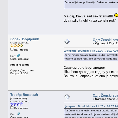
Zaboravljaš na polisemiju. Sekretar i sekret
Ma daj, kakva sad sekretarka!!!!
dva razlicita oblika za zenski rod?
Зоран Ђорђевић
Одг: Ženski str
староседелац
«
Одговор #23 у:
21
Ван мреже
Цитирано: Brunichild на 21.26 ч. 16.07.20
Zene hirurzi, filolozi, biolozi, sudije, advo
Пол:
totalno sulude reci, ako se vec do sada nije
Организација:
Име и презиме:
Слажем се с Брунхилдом.
Струка:
Дипл. инж.
Шта ћеш да радиш кад су у питањ
Поруке: 2.364
Зашто је неправилно: она је врху
Ђорђе Божовић
Одг: Ženski str
језикословац
«
Одговор #24 у:
21
староседелац
Цитирано: Brunichild на 21.47 ч. 16.07.20
Ван мреже
Pa Djole, sta je jezik i njegova pravila, do 
matematicke aksiome koje ne zavise od ljudske 
Пол:
Организација:
imaju oblike za zenski muski rod, ali takodj