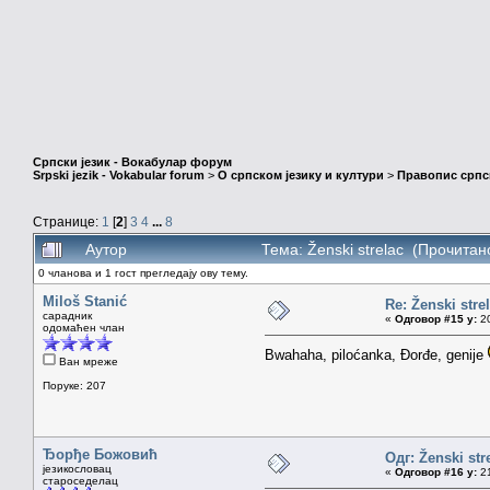
Српски језик - Вокабулар форум
Srpski jezik - Vokabular forum
>
О српском језику и култури
>
Правопис српск
Странице:
1
[
2
]
3
4
...
8
Аутор
Тема: Ženski strelac (Прочитан
0 чланова и 1 гост прегледају ову тему.
Miloš Stanić
Re: Ženski stre
сарадник
«
Одговор #15 у:
20
одомаћен члан
Bwahaha, piloćanka, Đorđe, genije
Ван мреже
Поруке: 207
Ђорђе Божовић
Одг: Ženski str
језикословац
«
Одговор #16 у:
21
староседелац