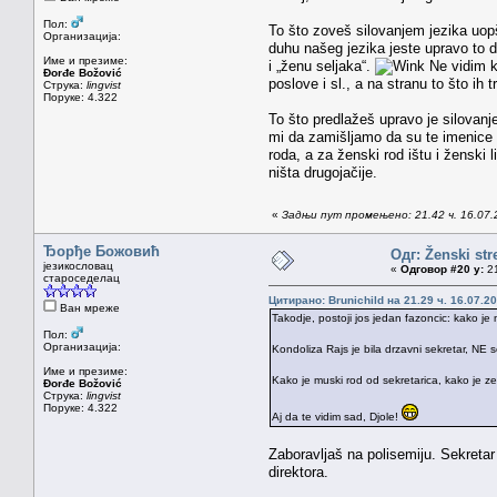
Пол:
To što zoveš silovanjem jezika uopš
Организација:
duhu našeg jezika jeste upravo to 
Име и презиме:
i „ženu seljaka“.
Ne vidim ka
Đorđe Božović
poslove i sl., a na stranu to što ih 
Струка:
lingvist
Поруке: 4.322
To što predlažeš upravo je silovanje
mi da zamišljamo da su te imenice d
roda, a za ženski rod ištu i ženski l
ništa drugojačije.
«
Задњи пут промењено: 21.42 ч. 16.07
Ђорђе Божовић
Одг: Ženski str
језикословац
«
Одговор #20 у:
21
староседелац
Цитирано: Brunichild на 21.29 ч. 16.07.20
Ван мреже
Takodje, postoji jos jedan fazoncic: kako je 
Пол:
Организација:
Kondoliza Rajs je bila drzavni sekretar, NE s
Име и презиме:
Kako je muski rod od sekretarica, kako je ze
Đorđe Božović
Струка:
lingvist
Поруке: 4.322
Aj da te vidim sad, Djole!
Zaboravljaš na polisemiju. Sekretar
direktora.