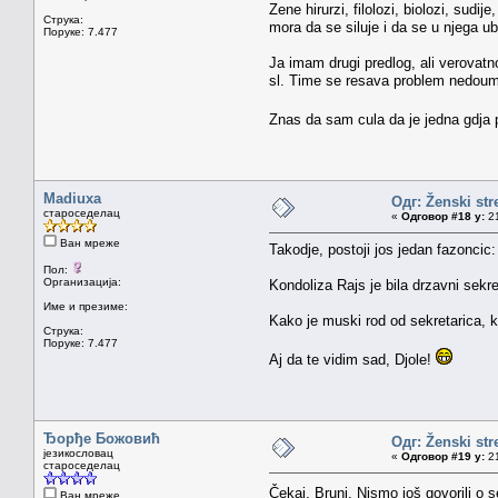
Zene hirurzi, filolozi, biolozi, sud
Струка:
mora da se siluje i da se u njega ub
Поруке: 7.477
Ja imam drugi predlog, ali verovatno
sl. Time se resava problem nedoumic
Znas da sam cula da je jedna gdja 
Madiuxa
Одг: Ženski str
староседелац
«
Одговор #18 у:
21
Ван мреже
Takodje, postoji jos jedan fazoncic
Пол:
Организација:
Kondoliza Rajs je bila drzavni sekr
Име и презиме:
Kako je muski rod od sekretarica, k
Струка:
Поруке: 7.477
Aj da te vidim sad, Djole!
Ђорђе Божовић
Одг: Ženski str
језикословац
«
Одговор #19 у:
21
староседелац
Čekaj, Bruni. Nismo još govorili o
Ван мреже