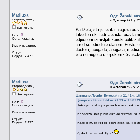
Madiuxa
Одг: Ženski str
староседелац
«
Одговор #21 у:
21
Ван мреже
Pa Djole, sta je jezik i njegova pra
takodje neki ljudi. Jezicka pravila 
Пол:
Организација:
odjednom izmisljati zenski oblik zaf
a rod se odredjuje clanom. Posto sr
Име и презиме:
doctora, abogado, abogada, médico, 
Струка:
bilo nemoguce u srpskom? Svakako ma
Поруке: 7.477
Madiuxa
Одг: Ženski str
староседелац
«
Одговор #22 у:
21
Ван мреже
Цитирано: Ђорђе Божовић на 21.41 ч. 16
Цитирано: Brunichild на 21.29 ч. 16.07.2
Пол:
Организација:
Takodje, postoji jos jedan fazoncic: kako je
Име и презиме:
Kondoliza Rajs je bila drzavni sekretar, NE 
Струка:
Поруке: 7.477
Kako je muski rod od sekretarica, kako je z
Aj da te vidim sad, Djole!