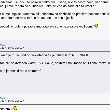
ije, advokati i sl. nisu se pojavili preko noci i sada, nije to nesto novo, vec t
acuju sve te totalno sulude reci, ako se vec do sada nije to uradilo?
 bi me lingvisti kamenovali: jednostavno dozboliti da predikat poprimi zenski obl
e o kom se rodu radi, a ne ruzi se i ne siluje jezik.
prevodilac odbila posao samo zato sto su je nazvali prevodilicom?
elac
.29 ч. 16.07.2009. »
: kako je muski rod od sekretarica? A jel znaci isto: NE ZNACI!
etar, NE sekretarica vlade SAD. Dakle, sekretar, koji moze biti i zena, moze i
ako je zenski rod o sekretar?
elac
.39 ч. 16.07.2009. »
 seksizmu.