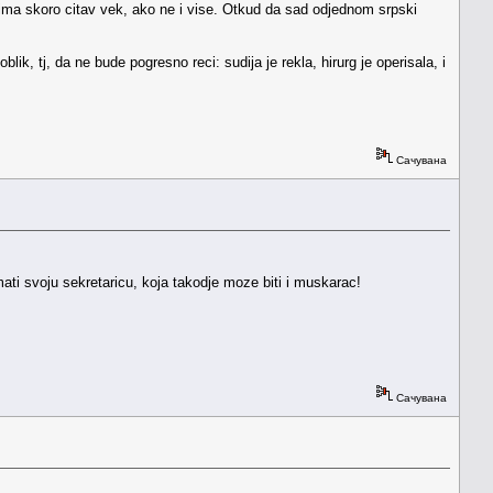
ome ima skoro citav vek, ako ne i vise. Otkud da sad odjednom srpski
ik, tj, da ne bude pogresno reci: sudija je rekla, hirurg je operisala, i
Сачувана
mati svoju sekretaricu, koja takodje moze biti i muskarac!
Сачувана