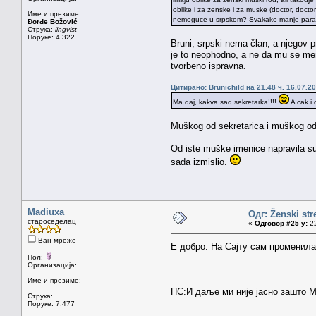
oblike i za zenske i za muske (doctor, docto
Име и презиме:
nemoguce u srpskom? Svakako manje para usi 
Đorđe Božović
Струка:
lingvist
Поруке: 4.322
Bruni, srpski nema član, a njegov p
je to neophodno, a ne da mu se menja
tvorbeno ispravna.
Цитирано: Brunichild на 21.48 ч. 16.07.20
Ma daj, kakva sad sekretarka!!!!
A cak i 
Muškog od sekretarica i muškog od s
Od iste muške imenice napravila su 
sada izmislio.
Madiuxa
Одг: Ženski str
староседелац
«
Одговор #25 у:
22
Ван мреже
Е добро. На Сајту сам променила
Пол:
Организација:
Име и презиме:
ПС:И даље ми није јасно зашто М
Струка:
Поруке: 7.477