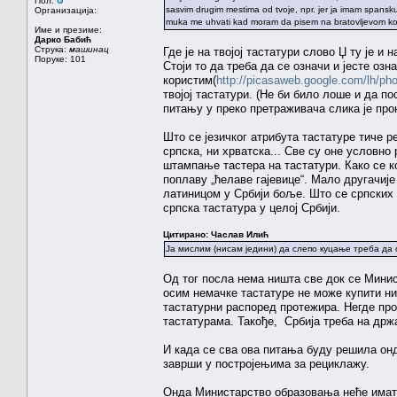
Пол:
sasvim drugim mestima od tvoje, npr. jer ja imam spansku 
Организација:
muka me uhvati kad moram da pisem na bratovljevom kom
Име и презиме:
Дарко Бабић
Струка:
машинац
Где је на твојој тастатури слово Џ ту је и
Поруке: 101
Стоји то да треба да се означи и јесте озн
користим(
http://picasaweb.google.com/lh/p
твојој тастатури. (Не би било лоше и да по
питању у преко претраживача слика је про
Што се језичког атрибута тастатуре тиче ре
српска, ни хрватска... Све су оне условно
штампање тастера на тастатури. Како се к
поплаву „ћелаве гајевице“. Мало другачиј
латиницом у Србији боље. Што се српских 
српска тастатура у целој Србији.
Цитирано: Часлав Илић
Ја мислим (нисам једини) да слепо куцање треба да с
Од тог посла нема ништа све док се Минис
осим немачке тастатуре не може купити ни
тастатурни распоред протежира. Негде про
тастатурама. Такође, Србија треба на држ
И када се сва ова питања буду решила онд
заврши у постројењима за рециклажу.
Онда Министарство образовања неће имати