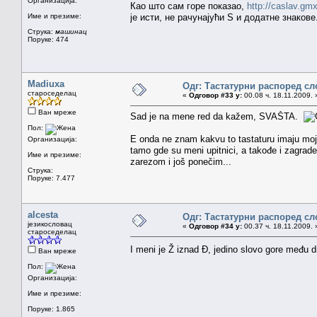
Организација:
Као што сам горе показао,
http://caslav.gm
Име и презиме:
је исти, не рачунајући Ѕ и додатне знакове
Струка:
машинац
Поруке: 474
Madiuxa
Одг: Тастатурни распоред сл
староседелац
«
Одговор #33 у:
00.08 ч. 18.11.2009. 
Ван мреже
Sad je na mene red da kažem, SVAŠTA.
Пол:
E onda ne znam kakvu to tastaturu imaju moji 
Организација:
tamo gde su meni upitnici, a takođe i zagrade
Име и презиме:
zarezom i još ponečim...
Струка:
Поруке: 7.477
alcesta
Одг: Тастатурни распоред сл
језикословац
«
Одговор #34 у:
00.37 ч. 18.11.2009. 
староседелац
I meni je Ž iznad Đ, jedino slovo gore među
Ван мреже
Пол:
Организација:
Име и презиме:
Поруке: 1.865