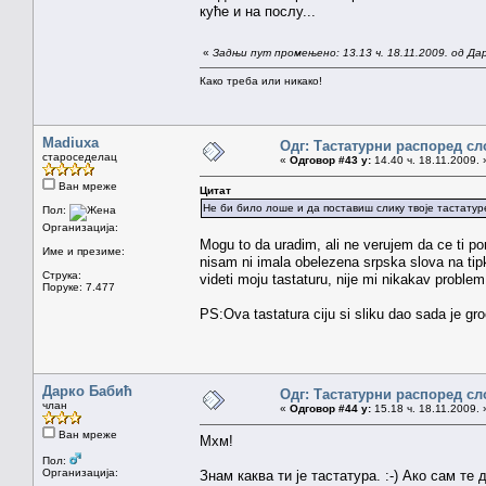
куће и на послу...
«
Задњи пут промењено: 13.13 ч. 18.11.2009. од Да
Како треба или никако!
Madiuxa
Одг: Тастатурни распоред сл
староседелац
«
Одговор #43 у:
14.40 ч. 18.11.2009. 
Ван мреже
Цитат
Не би било лоше и да поставиш слику твоје тастатуре
Пол:
Организација:
Mogu to da uradim, ali ne verujem da ce ti p
Име и презиме:
nisam ni imala obelezena srpska slova na tip
Струка:
videti moju tastaturu, nije mi nikakav problem
Поруке: 7.477
PS:Ova tastatura ciju si sliku dao sada je gro
Дарко Бабић
Одг: Тастатурни распоред сл
члан
«
Одговор #44 у:
15.18 ч. 18.11.2009. 
Ван мреже
Мхм!
Пол:
Организација:
Знам каква ти је тастатура. :-) Ако сам те