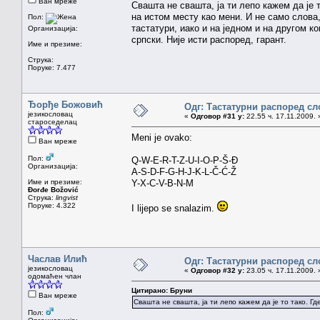
Ван мреже
Свашта не свашта, ја ти лепо кажем да је 
на истом месту као мени. И не само слова, 
Пол:
тастатури, иако и на једном и на другом ко
Организација:
српски. Није исти распоред, гарант.
Име и презиме:
Струка:
Поруке: 7.477
Ђорђе Божовић
Одг: Тастатурни распоред сл
језикословац
«
Одговор #31 у:
22.55 ч. 17.11.2009. 
староседелац
Meni je ovako:
Ван мреже
Пол:
Q-W-E-R-T-Z-U-I-O-P-Š-Đ
Организација:
A-S-D-F-G-H-J-K-L-Č-Ć-Ž
Име и презиме:
Y-X-C-V-B-N-M
Đorđe Božović
Струка:
lingvist
Поруке: 4.322
I lijepo se snalazim.
Часлав Илић
Одг: Тастатурни распоред сл
језикословац
«
Одговор #32 у:
23.05 ч. 17.11.2009. 
одомаћен члан
Цитирано: Бруни
Ван мреже
Свашта не свашта, ја ти лепо кажем да је то тако. Где 
Пол: