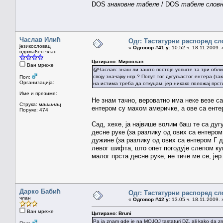
DOS
знаковне табеле
/ DOS
табеле словн
Часлав Илић
Одг: Тастатурни распоред сл
језикословац
«
Одговор #41 у:
10.52 ч. 18.11.2009. 
одомаћен члан
Цитирано: Мирослав
Ван мреже
@Часлав: знаш ли зашто постоје уопште та три обли
своју значајку нпр.? Попут тог дугуљастог ентера (т
Пол:
Организација:
на истима треба да откуцам, јер никако положај прст
Име и презиме:
Не знам тачно, вероватно има неке везе с
Струка:
машинац
ентером су махом америчке, а ове са енте
Поруке: 474
Сад, хехе, ја највише волим баш те са ду
десне руке (за разлику од ових са ентером
дужине (за разлику од ових са ентером Г д
левог шифта, што опет погодује слепом ку
малог прста десне руке, не тиче ме се, јер
Дарко Бабић
Одг: Тастатурни распоред сл
члан
«
Одговор #42 у:
13.05 ч. 18.11.2009. 
Ван мреже
Цитирано: Bruni
Pa ja znam gde je na MOJOJ tastaturi DZ, ali kako da zna