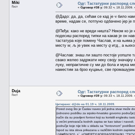
Miki
Одг: Тастатурни распоред сл
Гост
«
Одговор #38 у:
09.32 ч. 18.11.2009. 
@Дадо: да, да, сећам се кад је
ч
било наме
време, надам се, потпуно одбачено јер је 
@Пеђа: како не вреди ништа? Неком ко је
подесиш распоред типки на какав је он нави
тастатура које помену Часлав, и на њима 
месту
w
,
љ
је увек на месту
q
итд., а њихо
@Часлав: знаш ли зашто постоје уопште та
свако желео задржати неку своју значајку
луку, непрактичне су ми до бола и мука ме
наместим за брзо куцање, све промашујем 
Duja
Одг: Тастатурни распоред сл
Гост
«
Одговор #39 у:
09.33 ч. 18.11.2009. 
Цитирано: d@do на 01.19 ч. 18.11.2009.
Pored ovog što je Časlav naveo još jedna stvar može dov
(odnosno podršku za srpsko-hrvatsko govorno područje) u pr
način da su pravljeni fontovi koji su koristili englesku tas
u većini pretvarača kodnih zapisa se kao takav i navodi.
područje koje nije bilo u skladu sa "fontovnom" podrškom.
Ispod su ista slova prikazana u različitim kodnim zapisim
~!@#$%^&*()_+`_+QWERTYUIOP{}|ASDFGHJKL:”ZXCVBN