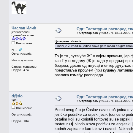
Часлав Илић
Одг: Тастатурни распоред сл
језикословац
«
Одговор #35 у:
00.59 ч. 18.11.2009. 
одомаћен члан
Цитирано: alcesta
Ван мреже
I meni je Ž iznad Đ, jedino slovo gore među drugim znako
Пол:
Организација:
То је то „лутајуће Ж“ о којем причамо, јер
Име и презиме:
као Г у огледалу (Ж је тада у средњој врс
бројева, десно од плуса) и ентер дугуљас
Струка:
машинац
представља проблем (при куцању латиницо
Поруке: 474
разлика између распореда.
d@do
Одг: Тастатурни распоред сл
члан
«
Одговор #36 у:
01.19 ч. 18.11.2009. 
Ван мреже
Pored ovog što je Časlav naveo još jedna stv
jezičke podrške za srpski jezik (odnosno pod
Организација:
ostalim koji su koristili fontove) su se srpski i
Поруке: 184
tastaturu tj. vindouzovu podršku za engleski je
kodnih zapisa se kao takav i navodi. Naknadn