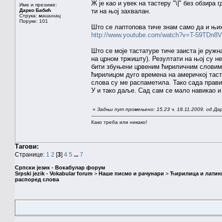
Ж је као и увек на тастеру "\|" без обзира
Име и презиме:
Дарко Бабић
ти на њој захвалан.
Струка:
машинац
Поруке: 101
Што се лаптопова тиче знам само да и њих
http://www.youtube.com/watch?v=T-59TDn8V
Што се моје тастатуре тиче заиста је ружна
на црном тржишту). Резултати на њој су не
бити збуњени црвеним ћириличним словима 
ћирилицом дуго времена на америчкој таст
слова су ме распаметила. Тако сада прави
У и тако даље. Сад сам се мало навикао и 
«
Задњи пут промењено: 15.23 ч. 18.11.2009. од Да
Како треба или никако!
Тагови:
Странице:
1
2
[
3
]
4
5
...
7
Српски језик - Вокабулар форум
Srpski jezik - Vokabular forum
>
Наше писмо и рачунари
>
Ћирилица и латин
распоред слова