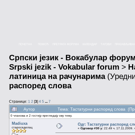
ПОЧЕТНА
ПОМОЋ
ПРЕТРАГА ФОРУМА
КАЛЕНДАР
ТАГОВИ
ПРИЈАВЉИВА
Српски језик - Вокабулар фору
Srpski jezik - Vokabular forum
>
Н
латиница на рачунарима
(Уредн
распоред слова
Странице:
1
2
[
3
]
4
5
...
7
Аутор
Тема: Тастатурни распоред слова (Пр
0 чланова и 2 гостију прегледају ову тему.
Madiuxa
Одг: Тастатурни распоред сл
староседелац
«
Одговор #30 у:
22.49 ч. 17.11.2009. 