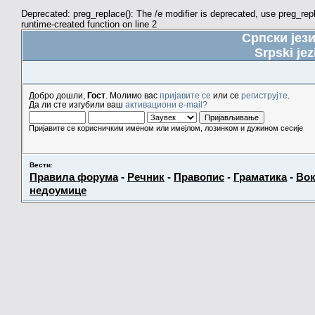
Deprecated: preg_replace(): The /e modifier is deprecated, use preg_re
runtime-created function on line 2
Српски јез
Srpski jez
Добро дошли,
Гост
. Молимо вас
пријавите се
или се
региструјте
.
Да ли сте изгубили ваш
активациони e-mail?
Пријавите се корисничким именом или имејлом, лозинком и дужином сесије
Вести
:
Правила форума
-
Речник
-
Правопис
-
Граматика
-
Вок
недоумице