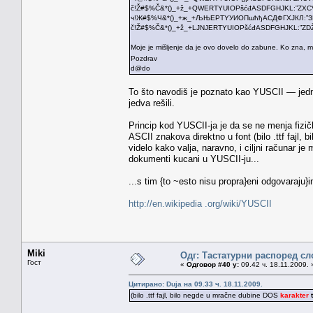
č!Ž#$%Č&*()_+ž_+QWERTYUIOPšćđASDFGHJKL:”ZXCVBNM<
ч!Ж#$%Ч&*()_+ж_+ЉЊЕРТYУИОПшћђАСДФГХЈКЛ:”ЗЏЦВБН
č!Ž#$%Č&*()_+ž_+LJNJERTYUIOPšćđASDFGHJKL:”ZDŽCVB
Moje je mišljenje da je ovo dovelo do zabune. Ko zna, 
Pozdrav
d@do
To što navodiš je poznato kao YUSCII — jedna 
jedva rešili.
Princip kod YUSCII-ja je da se ne menja fizičk
ASCII znakova direktno u font (bilo .ttf fajl,
videlo kako valja, naravno, i ciljni računar 
dokumenti kucani u YUSCII-ju...
...s tim {to ~esto nisu propra}eni odgovaraju
http://en.wikipedia .org/wiki/YUSCII
Miki
Одг: Тастатурни распоред сл
Гост
«
Одговор #40 у:
09.42 ч. 18.11.2009. 
Цитирано: Duja на 09.33 ч. 18.11.2009.
(bilo .ttf fajl, bilo negde u mračne dubine DOS
karakter
t