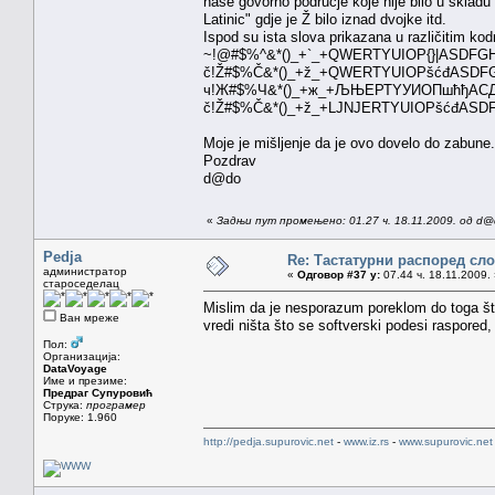
naše govorno područje koje nije bilo u sklad
Latinic" gdje je Ž bilo iznad dvojke itd.
Ispod su ista slova prikazana u različitim ko
~!@#$%^&*()_+`_+QWERTYUIOP{}|ASDFGHJ
č!Ž#$%Č&*()_+ž_+QWERTYUIOPšćđASDFGHJK
ч!Ж#$%Ч&*()_+ж_+ЉЊЕРТYУИОПшћђАСДФГХЈ
č!Ž#$%Č&*()_+ž_+LJNJERTYUIOPšćđASDFGHJ
Moje je mišljenje da je ovo dovelo do zabune
Pozdrav
d@do
«
Задњи пут промењено: 01.27 ч. 18.11.2009. од d
Pedja
Re: Тастатурни распоред сл
администратор
«
Одговор #37 у:
07.44 ч. 18.11.2009.
староседелац
Mislim da je nesporazum poreklom do toga što 
Ван мреже
vredi ništa što se softverski podesi raspored, k
Пол:
Организација:
DataVoyage
Име и презиме:
Предраг Супуровић
Струка:
програмер
Поруке: 1.960
http://pedja.supurovic.net
-
www.iz.rs
-
www.supurovic.net