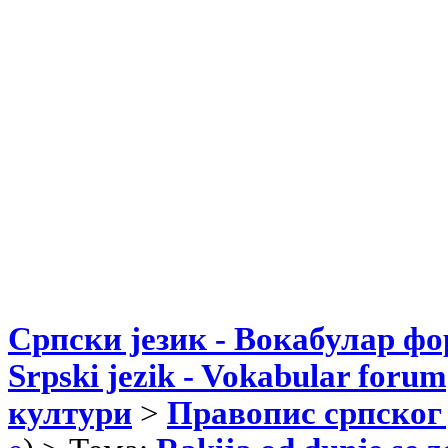
Српски језик - Вокабулар ф
Srpski jezik - Vokabular forum
култури
>
Правопис српског 