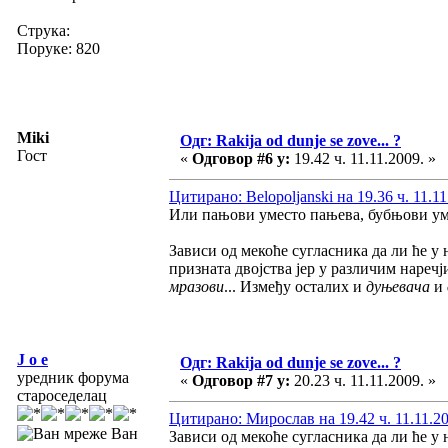
Струка:
Поруке: 820
Miki
Одг: Rakija od dunje se zove... ?
Гост
«
Одговор #6 у:
19.42 ч. 11.11.2009. »
Цитирано: Belopoljanski на 19.36 ч. 11.11
Или пањови уместо пањева, бубњови ум
Зависи од мекоће сугласника да ли ће у
призната двојства јер у различим наречј
мразови
... Између осталих и
дуњевача
и
J o e
Одг: Rakija od dunje se zove... ?
уредник форума
«
Одговор #7 у:
20.23 ч. 11.11.2009. »
староседелац
Цитирано: Мирослав на 19.42 ч. 11.11.20
Ван
Зависи од мекоће сугласника да ли ће у