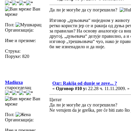
Ван
Да ли је могуће да су погрешили?
мреже
Изговор „дуњовача“ ниједном у животу 
Пол:
ретко користи јер се и ракија од дуња ре
Организација:
за правилан? На основу аналогије са ви
другој, „дуњевача“ делује правилно, а и 
Име и презиме:
изговор „трешњовача“ чуо, иако је прави
би ме изненадило и да није.
Струка:
Поруке: 820
Madiuxa
Одг: Rakija od dunje se zove... ?
староседелац
«
Одговор #10 у:
22.28 ч. 11.11.2009. »
Ван
Цитат
мреже
Да ли је могуће да су погрешили?
Ne verujem da je greška, pre će biti zato što
Пол:
Организација:
Име и презиме: