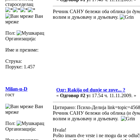
староседелац
Речник САНУ бележи оба облика (и
дуњ
Ван
волим и дуњовачу и дуњевачу.
мреже
Пол:
Организација:
Име и презиме:
Струка:
Поруке: 1.457
Milan-u-D
Одг: Rakija od dunje se zove... ?
гост
«
Одговор #2 у:
17.54 ч. 11.11.2009. »
Ван
Цитирано: Психо-Делија link=topic=456
мреже
Речник САНУ бележи оба облика (и
дуњ
волим и дуњовачу и дуњевачу.
Пол:
Организација:
Hvala!
Pošto imam dve vrste i ne mogu da se odluč