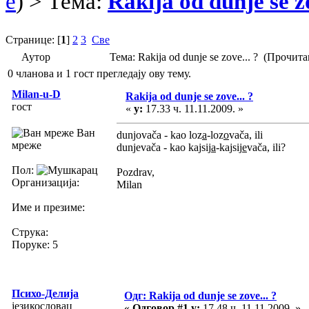
e
) > Тема:
Rakija od dunje se zo
Странице: [
1
]
2
3
Све
Аутор
Тема: Rakija od dunje se zove... ? (Прочит
0 чланова и 1 гост прегледају ову тему.
Milan-u-D
Rakija od dunje se zove... ?
гост
«
у:
17.33 ч. 11.11.2009. »
Ван
dunjovača - kao loz
a
-loz
o
vača, ili
мреже
dunjevača - kao kajsij
a
-kajsij
e
vača, ili?
Пол:
Pozdrav,
Организација:
Milan
Име и презиме:
Струка:
Поруке: 5
Психо-Делија
Одг: Rakija od dunje se zove... ?
језикословац
«
Одговор #1 у:
17.48 ч. 11.11.2009. »