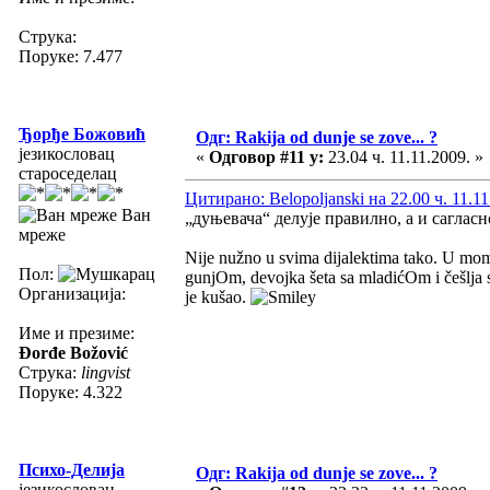
Струка:
Поруке: 7.477
Ђорђе Божовић
Одг: Rakija od dunje se zove... ?
језикословац
«
Одговор #11 у:
23.04 ч. 11.11.2009. »
староседелац
Цитирано: Belopoljanski на 22.00 ч. 11.11
Ван
„дуњевача“ делује правилно, а и сагласн
мреже
Nije nužno u svima dijalektima tako. U mom d
Пол:
gunjOm, devojka šeta sa mladićOm i češlja s
Организација:
je kušao.
Име и презиме:
Đorđe Božović
Струка:
lingvist
Поруке: 4.322
Психо-Делија
Одг: Rakija od dunje se zove... ?
језикословац