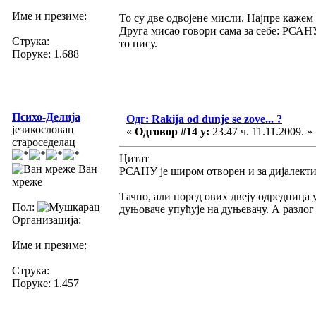
Име и презиме:
То су две одвојене мисли. Најпре кажем 
Друга мисао говори сама за себе: РСАН
Струка:
то нису.
Поруке: 1.688
Психо-Делија
Одг: Rakija od dunje se zove... ?
језикословац
«
Одговор #14 у:
23.47 ч. 11.11.2009. »
староседелац
Цитат
Ван
РСАНУ је широм отворен и за дијалекти
мреже
Тачно, али поред ових двеју одредница у
Пол:
дуњоваче упућује на дуњевачу. А разлог 
Организација:
Име и презиме:
Струка:
Поруке: 1.457