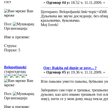
гост
«
Одговор #4 у:
18.52 ч. 11.11.2009. »
Ван
Цитирано: Belopoljanski link=topic=456
мреже
Дуњевача ми звучи доследније, без обз
краљовачко, буњовачко.
Пол:
Moj čovek!
Организација:
Име и презиме:
Струка:
Поруке: 5
Belopoljanski
Одг: Rakija od dunje se zove... ?
староседелац
«
Одговор #5 у:
19.36 ч. 11.11.2009. »
Ван
Или пањови уместо пањева, бубњови ум
мреже
Заборавио сам горе и трешња, трешњево,
Пол:
дуњово, као што имамо трешњев топ или
Организација:
зову), нити се у мом дому икад пекла д
Име и презиме: