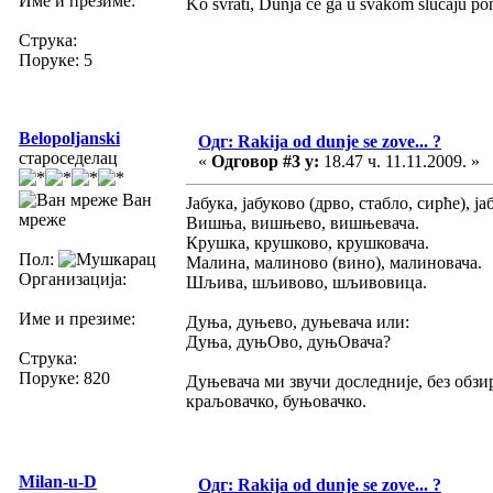
Име и презиме:
Ko svrati, Dunja će ga u svakom slučaju po
Струка:
Поруке: 5
Belopoljanski
Одг: Rakija od dunje se zove... ?
староседелац
«
Одговор #3 у:
18.47 ч. 11.11.2009. »
Ван
Јабука, јабуково (дрво, стабло, сирће), ја
мреже
Вишња, вишњево, вишњевача.
Крушка, крушково, крушковача.
Пол:
Малина, малиново (вино), малиновача.
Организација:
Шљива, шљивово, шљивовица.
Име и презиме:
Дуња, дуњево, дуњевача или:
Дуња, дуњОво, дуњОвача?
Струка:
Поруке: 820
Дуњевача ми звучи доследније, без обзи
краљовачко, буњовачко.
Milan-u-D
Одг: Rakija od dunje se zove... ?