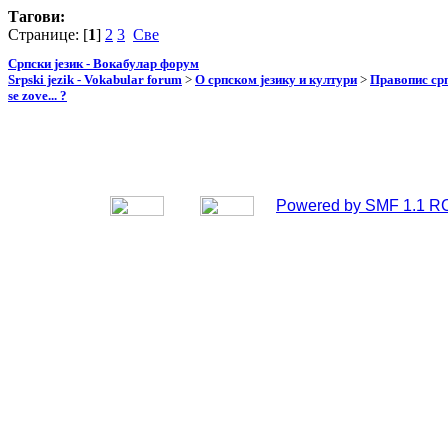
Тагови:
Странице: [
1
]
2
3
Све
Српски језик - Вокабулар форум
Srpski jezik - Vokabular forum
>
О српском језику и култури
>
Правопис срп
se zove... ?
Powered by SMF 1.1 R