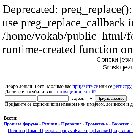
Deprecated: preg_replace():
use preg_replace_callback i
/home/vokab/public_html/f
runtime-created function on
Српски јези
Srpski jez
Добро дошли,
Гост
. Молимо вас
пријавите се
или се
региструј
Да ли сте изгубили ваш
активациони e-mail?
Пријавите се корисничким именом или имејлом, лозинком и 
Вести
:
Правила форума
-
Речник
-
Правопис
-
Граматика
-
Вокатив
Почетна
Помоћ
Претрага форума
Календар
Тагови
Пријављив