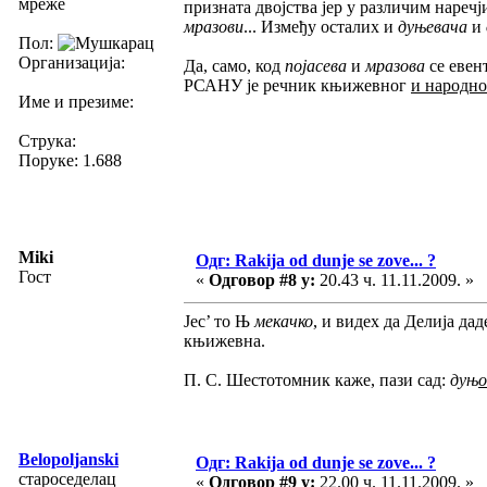
мреже
призната двојства јер у различим наречј
мразови
... Између осталих и
дуњевача
и
Пол:
Организација:
Да, само, код
појасева
и
мразова
се евен
РСАНУ је речник књижевног
и народно
Име и презиме:
Струка:
Поруке: 1.688
Miki
Одг: Rakija od dunje se zove... ?
Гост
«
Одговор #8 у:
20.43 ч. 11.11.2009. »
Јес’ то Њ
мекачко
, и видех да Делија да
књижевна.
П. С. Шестотомник каже, пази сад:
дуњ
о
Belopoljanski
Одг: Rakija od dunje se zove... ?
староседелац
«
Одговор #9 у:
22.00 ч. 11.11.2009. »