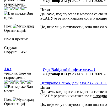
«
Одговор #12 у:
23.23 ч. 11.11.2009. »
староседелац
Цитат
Ван
Да, само, код појасева и мразова се еве
мреже
РСАНУ је речник књижевног и
народн
Пол:
Џо, није ми у потпуности јасно шта си 
Организација:
Име и презиме:
Струка:
Поруке: 1.457
J o e
Одг: Rakija od dunje se zove... ?
уредник форума
«
Одговор #13 у:
23.41 ч. 11.11.2009. »
староседелац
Цитирано: Психо-Делија на 23.23 ч. 11.1
Ван
Цитат
мреже
Да, само, код појасева и мразова се еве
РСАНУ је речник књижевног и
народн
Пол:
Организација:
Џо, није ми у потпуности јасно шта си 