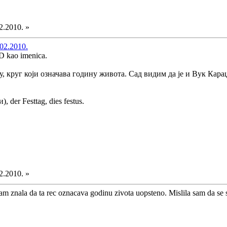
2.2010. »
02.2010.
OD kao imenica.
њу, круг који означава годину живота. Сад видим да је и Вук Кара
 der Festtag, dies festus.
2.2010. »
sam znala da ta rec oznacava godinu zivota uopsteno. Mislila sam da se