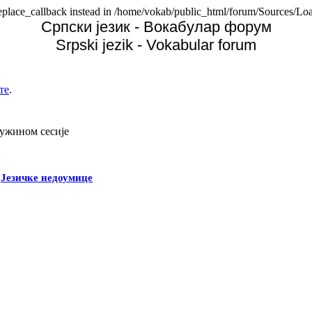
replace_callback instead in /home/vokab/public_html/forum/Sources/Loa
Српски језик - Вокабулар форум
Srpski jezik - Vokabular forum
те
.
дужином сесије
-
Језичке недоумице