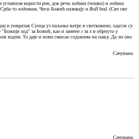
им углавном користи
рок
, док речи
ходина
(чешки) и
година
 Срба то
ходовник
. Чеси Божић називају и
Boží hod
. (Све ове
циј и повратак Сунца уз паљење ватре и светковине, одатле су
 "Божији ход" за Божић, као и замене
г
за
х
и обрнуто у
вим ходом. То даје и нови смисао годовима на пању. Да ли ово
Сачувана
Сачувана