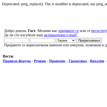
Deprecated: preg_replace(): The /e modifier is deprecated, use preg_
Добро дошли,
Гост
. Молимо вас
пријавите се
или се
региструј
Да ли сте изгубили ваш
активациони e-mail?
Пријавите се корисничким именом или имејлом, лозинком и 
Вести
:
Правила форума
-
Речник
-
Правопис
-
Граматика
-
Вокатив