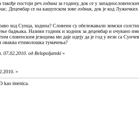
 такође постоји реч
година
за годину, док се у западнословенск
 час. Децембар се на кашупском зове
годник
, док је код Лужичких
аправо ход Сунца, ходина? Словени су обележавали зимски солсти
ње бадњака. Називи годник и ходник за децембар и очувано име
тим словенским језицима ми даје идеју да је год у вези са Сунче
 и оваква етимолошка тумачења?
 07.02.2010. од Belopoljanski
»
2.2010. »
OD kao imenica.