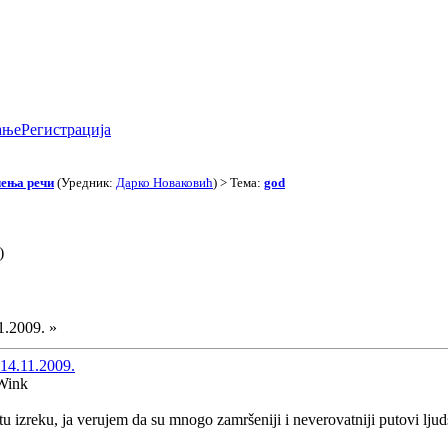
ање
Регистрација
чења речи
(Уредник:
Дарко Новаковић
) > Тема:
god
)
1.2009. »
14.11.2009.
 tu izreku, ja verujem da su mnogo zamršeniji i neverovatniji putovi lj