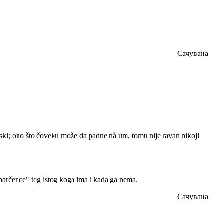
Сачувана
udski; ono što čoveku može da padne nà um, tomu nije ravan nikoji
"parčence" tog istog koga ima i kada ga nema.
Сачувана