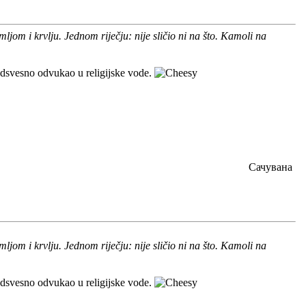
jom i krvlju. Jednom riječju: nije sličio ni na što. Kamoli na
odsvesno odvukao u religijske vode.
Сачувана
jom i krvlju. Jednom riječju: nije sličio ni na što. Kamoli na
odsvesno odvukao u religijske vode.