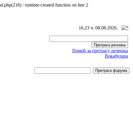
d.php(216) : runtime-created function on line 2
16.23 ч. 08.08.2026.
Помоћ за претрагу речника
Вокабулара