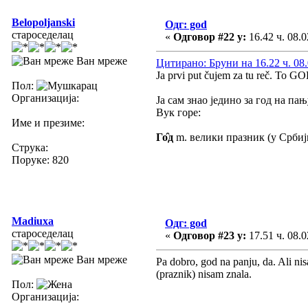
Belopoljanski
Одг: god
староседелац
«
Одговор #22 у:
16.42 ч. 08.0
Ван мреже
Цитирано: Бруни на 16.22 ч. 08.
Ja prvi put čujem za tu reč. To G
Пол:
Организација:
Ја сам знао једино за год на па
Вук горе:
Име и презиме:
Го̑д
m. велики празник (у Србији),
Струка:
Поруке: 820
Madiuxa
Одг: god
староседелац
«
Одговор #23 у:
17.51 ч. 08.0
Ван мреже
Pa dobro, god na panju, da. Ali ni
(praznik) nisam znala.
Пол:
Организација: