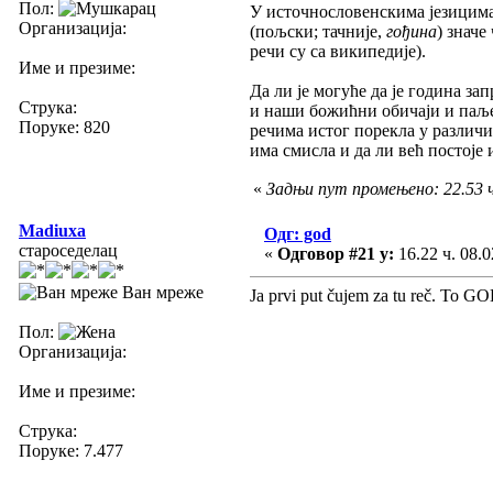
Пол:
У источнословенскима језицима
Организација:
(пољски; тачније,
гођина
) значе
речи су са википедије).
Име и презиме:
Да ли је могуће да је година з
Струка:
и наши божићни обичаји и паље
Поруке: 820
речима истог порекла у различи
има смисла и да ли већ постоје
«
Задњи пут промењено: 22.53 ч.
Madiuxa
Одг: god
староседелац
«
Одговор #21 у:
16.22 ч. 08.0
Ван мреже
Ja prvi put čujem za tu reč. To G
Пол:
Организација:
Име и презиме:
Струка:
Поруке: 7.477