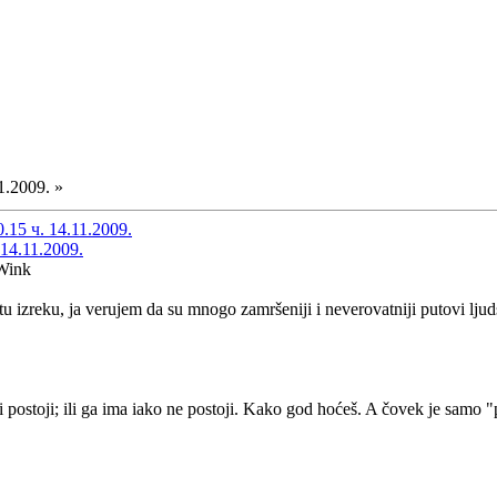
1.2009. »
15 ч. 14.11.2009.
14.11.2009.
 tu izreku, ja verujem da su mnogo zamršeniji i neverovatniji putovi lj
 postoji; ili ga ima iako ne postoji. Kako god hoćeš. A čovek je samo 