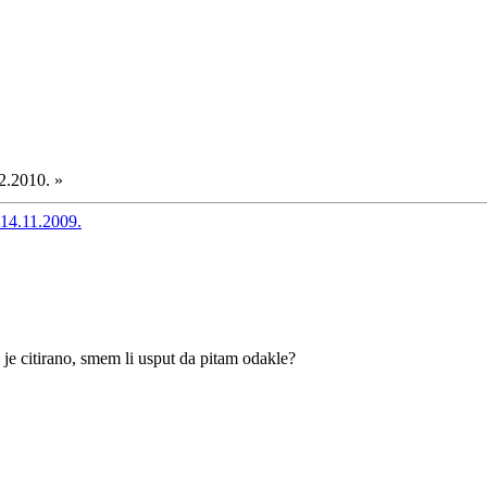
2.2010. »
14.11.2009.
 je citirano, smem li usput da pitam odakle?