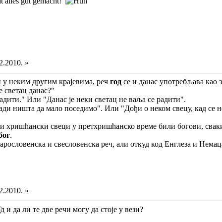
t alles gut gemacht!
2.2010. »
и у неким другим крајевима, реч
год
се и данас употребљава као з
е светац данас?"
радити." Или "Данас је неки светац не ваља се радити".
 ради ништа да мало поседимо". Или "Дођи о неком свецу, кад се 
њи хришћански свеци у претхришћанско време били богови, сваки
бог
.
арословенска и свесловенска реч, али откуд код Енглеза и Немаца
2.2010. »
̑д и да ли те две речи могу да стоје у вези?