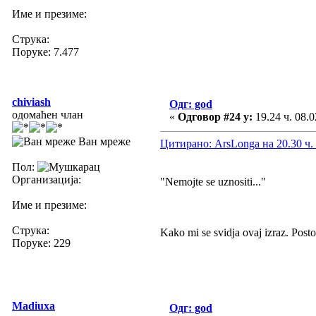
Име и презиме:
Струка:
Поруке: 7.477
chiviash
Одг: god
одомаћен члан
«
Одговор #24 у:
19.24 ч. 08.0
Ван мреже
Цитирано: ArsLonga на 20.30 ч. 
Пол:
Организација:
"Nemojte se uznositi..."
Име и презиме:
Струка:
Kako mi se svidja ovaj izraz. Posto
Поруке: 229
Madiuxa
Одг: god