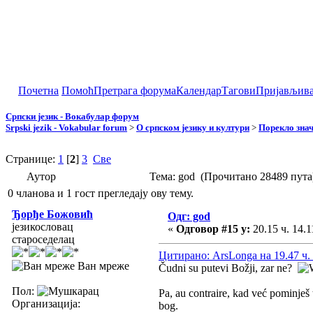
Почетна
Помоћ
Претрага форума
Календар
Тагови
Пријављив
Српски језик - Вокабулар форум
Srpski jezik - Vokabular forum
>
О српском језику и култури
>
Порекло зна
Странице:
1
[
2
]
3
Све
Аутор
Тема: god (Прочитано 28489 пута
0 чланова и 1 гост прегледају ову тему.
Ђорђе Божовић
Одг: god
језикословац
«
Одговор #15 у:
20.15 ч. 14.1
староседелац
Цитирано: ArsLonga на 19.47 ч. 
Ван мреже
Čudni su putevi Božji, zar ne?
Пол:
Pa, au contraire, kad već pominješ
Организација:
bog.