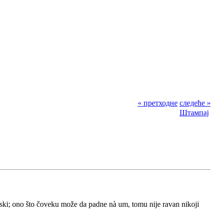
« претходне
следеће »
Штампај
udski; ono što čoveku može da padne nà um, tomu nije ravan nikoji