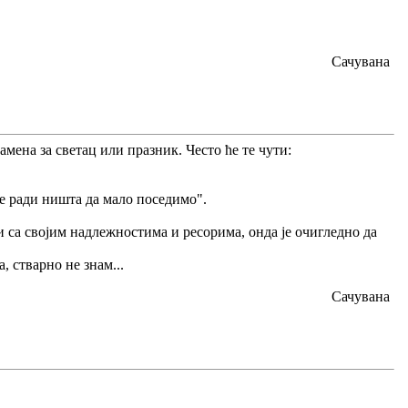
Сачувана
амена за светац или празник. Често ће те чути:
не ради ништа да мало поседимо".
 са својим надлежностима и ресорима, онда je oчигледно да
, стварно не знам...
Сачувана