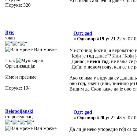
Ach mein Gott! Mein guter Gott ha
Поруке: 320
Вук
Одг: god
члан
«
Одговор #19 у:
21.22 ч. 07.0
Ван мреже
У источној Босни, а вероватно 
"Који је
год
данас"? Или "Који ј
Пол:
"Данас је
неки год
, не ваља се 
Организација:
"Дођи о
неком году
, кад се не
Име и презиме:
Ако се има у виду да су данаш
ово
год
, значи (или, значило је)
Поруке: 194
Видим да Скок каже да је ово ст
Belopoljanski
Одг: god
староседелац
«
Одговор #20 у:
22.48 ч. 07.0
Ван мреже
Да ли је неко упоредио го̑д са хо