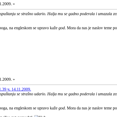
1.2009. »
spuštanju se strašno udario. Halja mu se gadno poderala i umazala zeml
boga, na engleskom se upravo kaže
god
. Mora da nas je naslov teme p
1.2009. »
39 ч. 14.11.2009.
spuštanju se strašno udario. Halja mu se gadno poderala i umazala zeml
boga, na engleskom se upravo kaže
god
. Mora da nas je naslov teme p