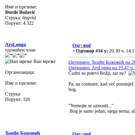
Име и презиме:
Đorđe Božović
Струка:
lingvist
Поруке: 4.322
ArsLonga
Одг: god
одомаћен члан
«
Одговор #16 у:
20.30 ч. 14.1
Ван мреже
Цитирано: Ђорђе Божовић на 20.
Цитирано: ArsLonga на 19.47 ч. 
Организација:
Čudni su putevi Božji, zar ne?
Име и презиме:
Pa, au contraire, kad već pominješ
bog.
Струка:
Поруке: 320
"Nemojte se uznositi..."
Bog je samo jedan; njega nema, ali
Ђорђе Божовић
Одг: god