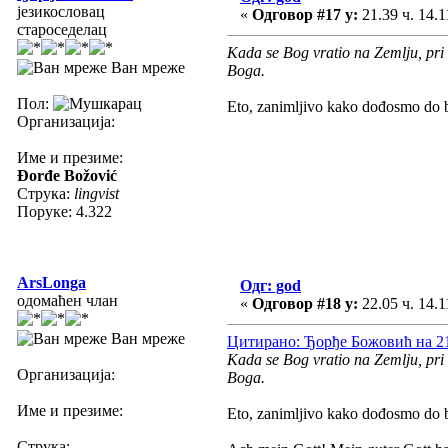
језикословац
«
Одговор #17 у:
21.39 ч. 14.1
староседелац
Kada se Bog vratio na Zemlju, pri 
Ван мреже
Boga.
Пол:
Eto, zanimljivo kako dođosmo do 
Организација:
Име и презиме:
Đorđe Božović
Струка:
lingvist
Поруке: 4.322
ArsLonga
Одг: god
одомаћен члан
«
Одговор #18 у:
22.05 ч. 14.1
Ван мреже
Цитирано: Ђорђе Божовић на 21.
Kada se Bog vratio na Zemlju, pri 
Организација:
Boga.
Име и презиме:
Eto, zanimljivo kako dođosmo do 
Струка: