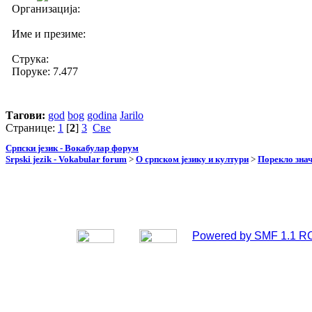
Организација:
Име и презиме:
Струка:
Поруке: 7.477
Тагови:
god
bog
godina
Jarilo
Странице:
1
[
2
]
3
Све
Српски језик - Вокабулар форум
Srpski jezik - Vokabular forum
>
О српском језику и култури
>
Порекло зна
Powered by SMF 1.1 R