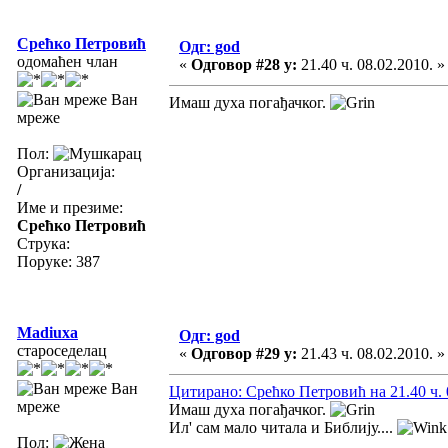
Срећко Петровић
Одг: god
одомаћен члан
«
Одговор #28 у:
21.40 ч. 08.02.2010. »
Ван
Имаш духа погађачког.
мреже
Пол:
Организација:
/
Име и презиме:
Срећко Петровић
Струка:
Поруке: 387
Madiuxa
Одг: god
староседелац
«
Одговор #29 у:
21.43 ч. 08.02.2010. »
Ван
Цитирано: Срећко Петровић на 21.40 ч. 
мреже
Имаш духа погађачког.
Ил' сам мало читала и Библију....
Пол: