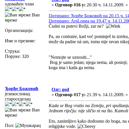
одомаћен члан
«
Одговор #16 у:
20.30 ч. 14.11.2009. »
Ван
Цитирано: Ђорђе Божовић на 20.15 ч. 14
мреже
Цитирано: ArsLonga на 19.47 ч. 14.11.20
Čudni su putevi Božji, zar ne?
Организација:
Pa, au contraire, kad već pominješ tu izreku
Име и презиме:
može da padne nà um, tomu nije ravan nikoj
Струка:
Поруке: 320
"Nemojte se uznositi..."
Bog je samo jedan; njega nema, ali postoji;
koga ima i kada ga nema.
Ђорђе Божовић
Одг: god
језикословац
«
Одговор #17 у:
21.39 ч. 14.11.2009. »
староседелац
Kada se Bog vratio na Zemlju, pri spuštanju
Ван
Jednom riječju: nije sličio ni na što. Kamol
мреже
Eto, zanimljivo kako dođosmo do boga, na
Пол:
religijske vode.