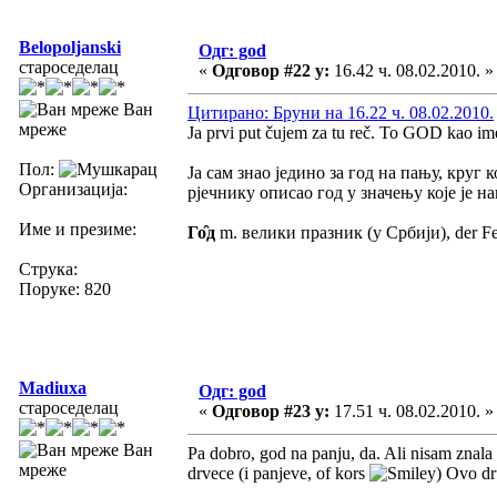
Belopoljanski
Одг: god
староседелац
«
Одговор #22 у:
16.42 ч. 08.02.2010. »
Ван
Цитирано: Бруни на 16.22 ч. 08.02.2010.
мреже
Ja prvi put čujem za tu reč. To GOD kao im
Пол:
Ја сам знао једино за год на пању, круг
Организација:
рјечнику описао год у значењу које је на
Име и презиме:
Го̑д
m. велики празник (у Србији), der Fest
Струка:
Поруке: 820
Madiuxa
Одг: god
староседелац
«
Одговор #23 у:
17.51 ч. 08.02.2010. »
Ван
Pa dobro, god na panju, da. Ali nisam znala
мреже
drvece (i panjeve, of kors
) Ovo dr