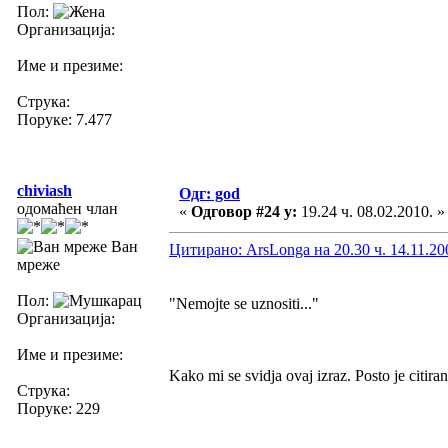
Пол:
Организација:
Име и презиме:
Струка:
Поруке: 7.477
chiviash
Одг: god
одомаћен члан
«
Одговор #24 у:
19.24 ч. 08.02.2010. »
Ван
Цитирано: ArsLonga на 20.30 ч. 14.11.20
мреже
Пол:
"Nemojte se uznositi..."
Организација:
Име и презиме:
Kako mi se svidja ovaj izraz. Posto je citir
Струка:
Поруке: 229