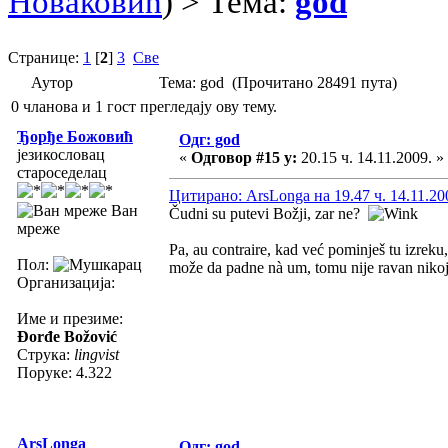
Новаковић
) > Тема:
god
Странице:
1
[
2
]
3
Све
Аутор
Тема: god (Прочитано 28491 пута)
0 чланова и 1 гост прегледају ову тему.
Ђорђе Божовић
Одг: god
језикословац
«
Одговор #15 у:
20.15 ч. 14.11.2009. »
староседелац
Цитирано: ArsLonga на 19.47 ч. 14.11.20
Ван
Čudni su putevi Božji, zar ne?
мреже
Pa, au contraire, kad već pominješ tu izreku
Пол:
može da padne nà um, tomu nije ravan nikoj
Организација:
Име и презиме:
Đorđe Božović
Струка:
lingvist
Поруке: 4.322
ArsLonga
Одг: god