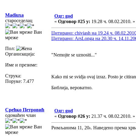
Madiuxa
Одг: god
староседелац
«
Одговор #25 у:
19.28 ч. 08.02.2010. »
Ван
Цитирано: chiviash на 19.24 ч. 08.02.2010
мреже
Цитирано: ArsLonga на 20.30 ч. 14.11.20
Пол:
Организација:
"Nemojte se uznositi..."
Име и презиме:
Струка:
Kako mi se svidja ovaj izraz. Posto je citir
Поруке: 7.477
Библија, вероватно.
Срећко Петровић
Одг: god
одомаћен члан
«
Одговор #26 у:
21.37 ч. 08.02.2010. »
Ван
Римљанима 11, 20
. Наведено према хрв
б
мреже