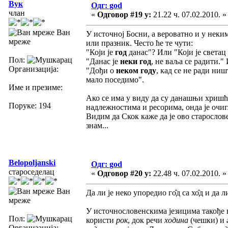
Вук
Одг: god
члан
«
Одговор #19 у:
21.22 ч. 07.02.2010. »
Ван
У источној Босни, а вероватно и у неки
мреже
или празник. Често ће те чути:
"Који је
год
данас"? Или "Који је светац
Пол:
"Данас је
неки год
, не ваља се радити."
Организација:
"Дођи о
неком году
, кад се не ради ни
мало поседимо".
Име и презиме:
Ако се има у виду да су данашњи хришћ
Поруке: 194
надлежностима и ресорима, онда je oчи
Видим да Скок каже да је ово старослове
знам...
Belopoljanski
Одг: god
староседелац
«
Одговор #20 у:
22.48 ч. 07.02.2010. »
Ван
Да ли је неко упоредио го̑д са хо̑д и да л
мреже
У источнословенскима језицима такође 
Пол:
користи
рок
, док речи
ходина
(чешки) и
Организација: