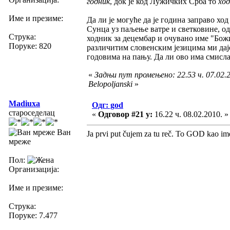
годник
, док је код Лужичких Срба то
ход
Име и презиме:
Да ли је могуће да је година заправо х
Сунца уз паљење ватре и светковине, о
Струка:
ходник за децембар и очувано име "Божи
Поруке: 820
различитим словенским језицима ми даје 
годовима на пању. Да ли ово има смисла
«
Задњи пут промењено: 22.53 ч. 07.02.2
Belopoljanski
»
Madiuxa
Одг: god
староседелац
«
Одговор #21 у:
16.22 ч. 08.02.2010. »
Ван
Ja prvi put čujem za tu reč. To GOD kao im
мреже
Пол:
Организација:
Име и презиме:
Струка:
Поруке: 7.477