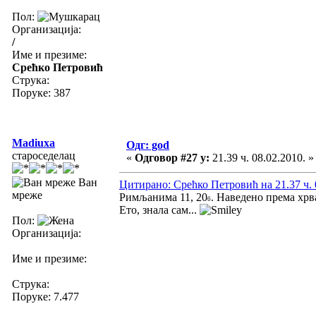
Пол:
Организација:
/
Име и презиме:
Срећко Петровић
Струка:
Поруке: 387
Madiuxa
Одг: god
староседелац
«
Одговор #27 у:
21.39 ч. 08.02.2010. »
Ван
Цитирано: Срећко Петровић на 21.37 ч. 
мреже
Римљанима 11, 20
. Наведено према хрв
б
Ето, знала сам...
Пол:
Организација:
Име и презиме:
Струка:
Поруке: 7.477