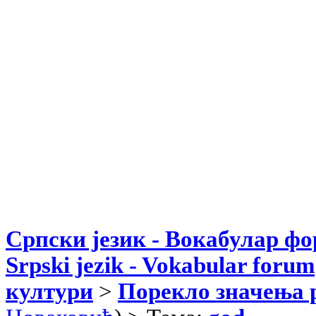
Српски језик - Вокабулар ф
Srpski jezik - Vokabular forum
култури
>
Порекло значења 