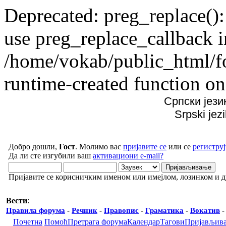
Deprecated: preg_replace():
use preg_replace_callback i
/home/vokab/public_html/f
runtime-created function on
Српски јези
Srpski jez
Добро дошли,
Гост
. Молимо вас
пријавите се
или се
региструј
Да ли сте изгубили ваш
активациони e-mail?
Пријавите се корисничким именом или имејлом, лозинком и 
Вести
:
Правила форума
-
Речник
-
Правопис
-
Граматика
-
Вокатив
Почетна
Помоћ
Претрага форума
Календар
Тагови
Пријављив