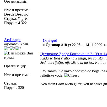
Организација:
Име и презиме:
Đorđe Božović
Струка:
lingvist
Поруке: 4.322
ArsLonga
Одг: god
одомаћен члан
«
Одговор #18 у:
22.05 ч. 14.11.2009. »
Ван
Цитирано: Ђорђе Божовић на 21.39 ч. 14
мреже
Kada se Bog vratio na Zemlju, pri spuštanju
Jednom riječju: nije sličio ni na što. Kamol
Организација:
Eto, zanimljivo kako dođosmo do boga, na
Име и презиме:
religijske vode.
Струка:
Ach mein Gott! Mein guter Gott hat alles 
Поруке: 320