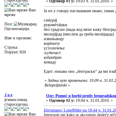
староседелац
«
Одговор #1 у:
19.03 ч. 31.01.2010. »
Ван
Ја их у говору наглашавам овако, таман д
мреже
сам̀ура̄ј
Пол:
рукомѐта̄шки
Организација:
бео̀ градски (мада код мене кажу бѐогра
милија̑рда (мислим да треба милѝјарда)
Име и презиме:
извињ́авају
корѐните
Струка:
устолич́ење
Поруке: 820
љ̀убичаст
ки̏шобран
к̀омаду
Едит: никако оно „београски“ да ми изађ
«
Задњи пут промењено: 19.09 ч. 31.01.2
Belopoljanski
»
J o e
Одг: Pomoć u borbi protiv beogradsko
језикословац
«
Одговор #2 у:
19.04 ч. 31.01.2010. »
староседелац
Цитирано: LoneRIder на 18.44 ч. 31.01.2
Ван
Interesuje me kako se akcentuju sledeće reči 