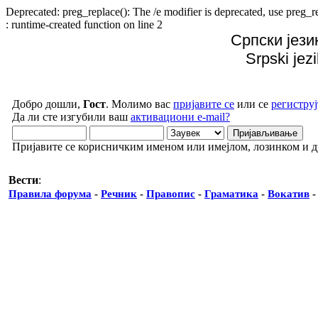
Deprecated: preg_replace(): The /e modifier is deprecated, use preg
: runtime-created function on line 2
Српски јези
Srpski jez
Добро дошли,
Гост
. Молимо вас
пријавите се
или се
региструј
Да ли сте изгубили ваш
активациони e-mail?
Пријавите се корисничким именом или имејлом, лозинком и 
Вести
:
Правила форума
-
Речник
-
Правопис
-
Граматика
-
Вокатив