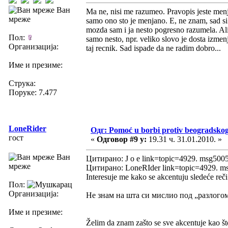
Ван
Ma ne, nisi me razumeo. Pravopis jeste menjan
мреже
samo ono sto je menjano. E, ne znam, sad si
mozda sam i ja nesto pogresno razumela. Ali
Пол:
samo nesto, npr. veliko slovo je dosta izme
Организација:
taj recnik. Sad ispade da ne radim dobro...
Име и презиме:
Струка:
Поруке: 7.477
LoneRider
Одг: Pomoć u borbi protiv beogradsko
гост
«
Одговор #9 у:
19.31 ч. 31.01.2010. »
Ван
Цитирано: J o e link=topic=4929. msg50
мреже
Цитирано: LoneRIder link=topic=4929. 
Interesuje me kako se akcentuju sledeće reči 
Пол:
Организација:
Не знам на шта си мислио под „разлого
Име и презиме:
Želim da znam zašto se sve akcentuje kao št