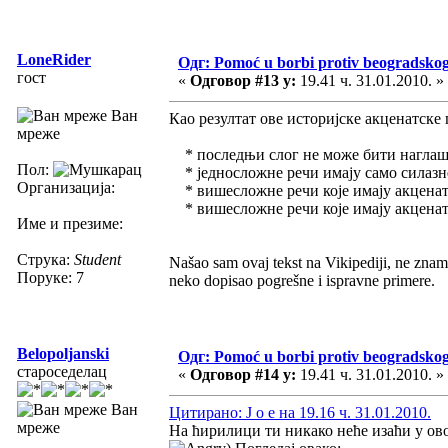
LoneRider
Одг: Pomoć u borbi protiv beogradsko
гост
«
Одговор #13 у:
19.41 ч. 31.01.2010. »
Ван
Као резултат ове историјске акценатске 
мреже
* последњи слог не може бити нагла
Пол:
* једносложне речи имају само силазн
Организација:
* вишесложне речи које имају акценат 
* вишесложне речи које имају акценат 
Име и презиме:
Струка:
Student
Našao sam ovaj tekst na Vikipediji, ne znam 
Поруке: 7
neko dopisao pogrešne i ispravne primere.
Belopoljanski
Одг: Pomoć u borbi protiv beogradsko
староседелац
«
Одговор #14 у:
19.41 ч. 31.01.2010. »
Ван
Цитирано: J o e на 19.16 ч. 31.01.2010.
мреже
На ћирилици ти никако неће изаћи у ово