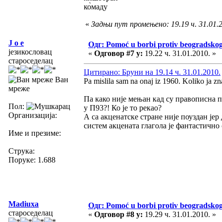
ко̀маду
«
Задњи пут промењено: 19.19 ч. 31.01.20
J o e
Одг: Pomoć u borbi protiv beogradsko
језикословац
«
Одговор #7 у:
19.22 ч. 31.01.2010. »
староседелац
Цитирано: Бруни на 19.14 ч. 31.01.2010.
Ван
Pa mislila sam na onaj iz 1960. Koliko ja 
мреже
Па како није мењан кад су правописна п
Пол:
у П93?! Ко је то рекао?
Организација:
А са акценатске стране није поуздан јер
систем акцената глагола је фантастично 
Име и презиме:
Струка:
Поруке: 1.688
Madiuxa
Одг: Pomoć u borbi protiv beogradsko
староседелац
«
Одговор #8 у:
19.29 ч. 31.01.2010. »