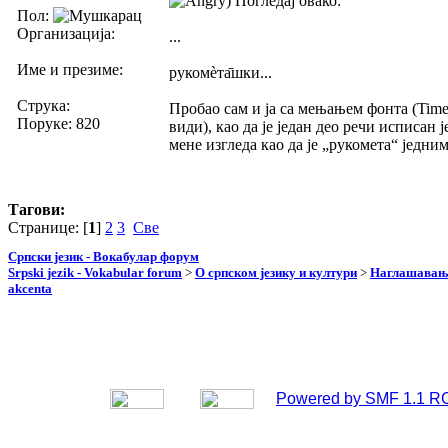
) Погледај овако:
Пол:
Организација:
...
Име и презиме:
рукомѐта̄шки...
Струка:
Пробао сам и ја са мењањем фонта (Time
Поруке: 820
види), као да је један део речи исписа
мене изгледа као да је „рукомета“ једни
Тагови:
Странице: [
1
]
2
3
Све
Српски језик - Вокабулар форум
Srpski jezik - Vokabular forum
>
О српском језику и култури
>
Наглашавање
akcenta
Powered by SMF 1.1 R