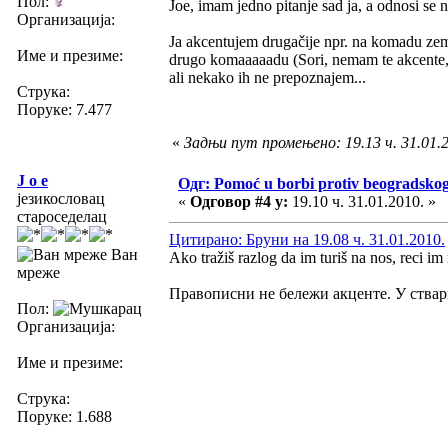
Пол:
Joe, imam jedno pitanje sad ja, a odnosi se
Организација:
Ja akcentujem drugačije npr. na komadu zemlj
Име и презиме:
drugo komaaaaadu (Sori, nemam te akcente, 
ali nekako ih ne prepoznajem...
Струка:
Поруке: 7.477
«
Задњи пут промењено: 19.13 ч. 31.01.
J o e
Одг: Pomoć u borbi protiv beogradsko
језикословац
«
Одговор #4 у:
19.10 ч. 31.01.2010. »
староседелац
Цитирано: Бруни на 19.08 ч. 31.01.2010.
Ван
Ako tražiš razlog da im turiš na nos, reci im
мреже
Правописни не бележи акценте. У ствари
Пол:
Организација:
Име и презиме:
Струка:
Поруке: 1.688