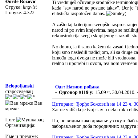
Đorđe Božović
Ti vrednuješ očuvanje srodničke terminolog
Струка:
lingvist
kada "sav narod ne postane takav". (Jer je "
Поруке: 4.322
elitistički raspoložen danas.
)
A zašto taj kriterijum sveopšte rasprostranje
narod ni po svim krajevima, nego se razlikuje
rekonstrukcija svega skupljenog s raznih stra
No dobro, ja ti samo kažem da zasad i jedno 
koju smo nasledili tradicijom, ali sa druge 
između toga dvoga ne može biti vrednosna, a
realno u upotrebi u ovom, realnom vremenu
Belopoljanski
Одг: Називи рођака
староседелац
«
Одговор #119 у:
15.09 ч. 30.04.2010. 
Ван
Цитирано: Ђорђе Божовић на 14.23 ч. 30
мреже
Zar ne vidiš da je tvoj stav u neku ruku elitis
Пол:
Па, не видим како држање уз скуте баб
Организација:
заборављеног доба породичних задруга 
Име и презиме:
Цитирано: Ђорђе Божовић на 14.23 ч. 30