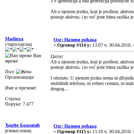
TV-generacija a ona generacija porodične zadr
Ali u njenom jeziku, koji je prošlost, aktivno
postoje aktivno, i to već jeste bitna razlika
Madiuxa
Одг: Називи рођака
староседелац
«
Одговор #114 у:
13.07 ч. 30.04.2010. 
Ван
Цитат
мреже
Ali u njenom jeziku, koji je prošlost, aktivno
postoje aktivno, i to već jeste bitna razlika
Пол:
Организација:
I obrnuto. U njenom jeziku nema ni džojstika
mobilinih telefona, ni velnes centara, ni 
Име и презиме:
drugog...
Струка:
Поруке: 7.477
Ђорђе Божовић
Одг: Називи рођака
језикословац
«
Одговор #115 у:
13.19 ч. 30.04.2010. 