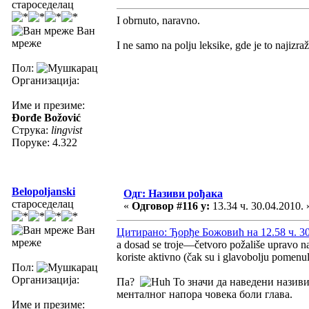
староседелац
I obrnuto, naravno.
Ван
мреже
I ne samo na polju leksike, gde je to najizra
Пол:
Организација:
Име и презиме:
Đorđe Božović
Струка:
lingvist
Поруке: 4.322
Belopoljanski
Одг: Називи рођака
староседелац
«
Одговор #116 у:
13.34 ч. 30.04.2010. 
Ван
Цитирано: Ђорђе Божовић на 12.58 ч. 30
мреже
a dosad se troje—četvoro požališe upravo na
koriste aktivno (čak su i glavobolju pomenul
Пол:
Организација:
Па?
То значи да наведени називи
менталног напора човека боли глава.
Име и презиме: