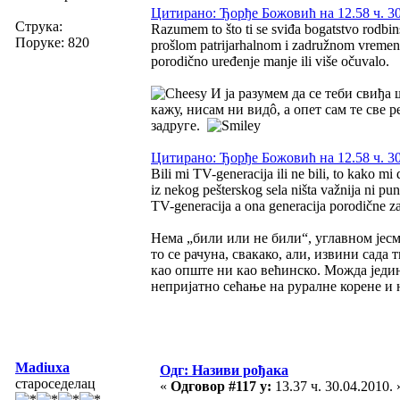
Цитирано: Ђорђе Божовић на 12.58 ч. 30
Струка:
Razumem to što ti se sviđa bogatstvo rodbin
Поруке: 820
prošlom patrijarhalnom i zadružnom vremenu
porodično uređenje manje ili više očuvalo.
И ја разумем да се теби свиђа 
кажу, нисам ни видô, а опет сам те све 
задруге.
Цитирано: Ђорђе Божовић на 12.58 ч. 30
Bili mi TV-generacija ili ne bili, to kako mi
iz nekog pešterskog sela ništa važnija ni pu
TV-generacija a ona generacija porodične zadr
Нема „били или не били“, углавном јесмо.
то се рачуна, свакако, али, извини сада 
као опште ни као већинско. Можда једин
непријатно сећање на руралне корене и 
Madiuxa
Одг: Називи рођака
староседелац
«
Одговор #117 у:
13.37 ч. 30.04.2010. 