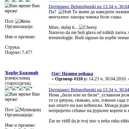
Ван
Цитирано: Belopoljanski на 13.34 ч. 30.0
мреже
Па?
То значи да наведени називи
менталног напора човека боли глава.
Пол:
Организација:
More, slušaj ti...
Naravno da me boli glava od tolikih zaova, s
Име и презиме:
terminologije. Budi siguran da uopšte nema
Струка:
Поруке: 7.477
Ђорђе Божовић
Одг: Називи рођака
језикословац
«
Одговор #118 у:
14.23 ч. 30.04.2010. 
староседелац
Цитирано: Belopoljanski на 13.34 ч. 30.0
Ван
Нема „били или не били“, углавном јесмо.
мреже
то се рачуна, свакако, али, извини сада 
као опште ни као већинско. Можда једин
Пол:
непријатно сећање на руралне корене и 
Организација:
Zar ne vidiš da je tvoj stav u neku ruku elitis
Име и презиме: