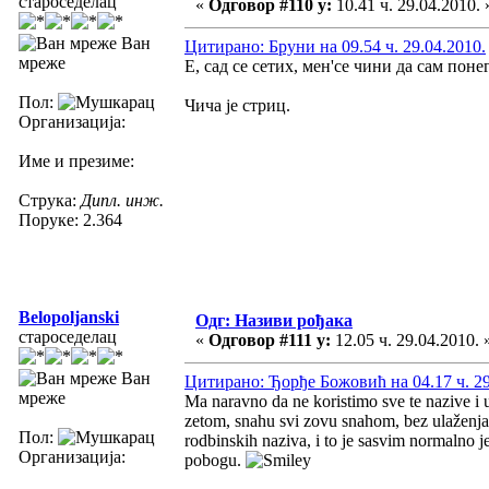
староседелац
«
Одговор #110 у:
10.41 ч. 29.04.2010. 
Ван
Цитирано: Бруни на 09.54 ч. 29.04.2010.
мреже
Е, сад се сетих, мен'се чини да сам понег
Пол:
Чича је стриц.
Организација:
Име и презиме:
Струка:
Дипл. инж.
Поруке: 2.364
Belopoljanski
Одг: Називи рођака
староседелац
«
Одговор #111 у:
12.05 ч. 29.04.2010. 
Ван
Цитирано: Ђорђе Божовић на 04.17 ч. 29
мреже
Ma naravno da ne koristimo sve te nazive i u
zetom, snahu svi zovu snahom, bez ulaženja u 
Пол:
rodbinskih naziva, i to je sasvim normalno 
Организација:
pobogu.