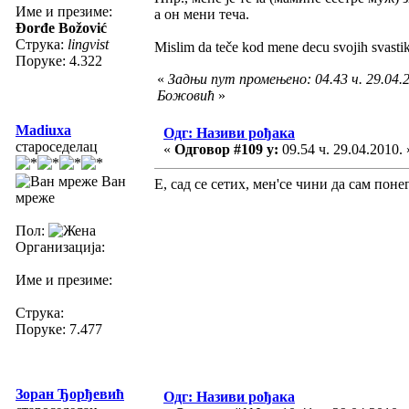
Име и презиме:
а он мени теча.
Đorđe Božović
Струка:
lingvist
Mislim da teče kod mene decu svojih svastik
Поруке: 4.322
«
Задњи пут промењено: 04.43 ч. 29.04.
Божовић
»
Madiuxa
Одг: Називи рођака
староседелац
«
Одговор #109 у:
09.54 ч. 29.04.2010. 
Ван
Е, сад се сетих, мен'се чини да сам понег
мреже
Пол:
Организација:
Име и презиме:
Струка:
Поруке: 7.477
Зоран Ђорђевић
Одг: Називи рођака