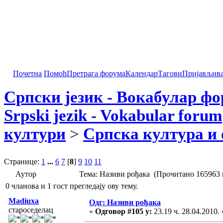
Почетна
Помоћ
Претрага форума
Календар
Тагови
Пријављив
Српски језик - Вокабулар ф
Srpski jezik - Vokabular forum
култури
>
Српска култура и 
Странице:
1
...
6
7
[
8
]
9
10
11
Аутор
Тема: Називи рођака (Прочитано 165963 
0 чланова и 1 гост прегледају ову тему.
Madiuxa
Одг: Називи рођака
староседелац
«
Одговор #105 у:
23.19 ч. 28.04.2010. 