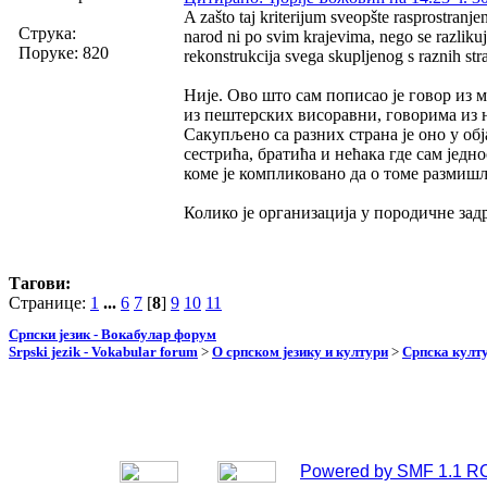
A zašto taj kriterijum sveopšte rasprostranje
Струка:
narod ni po svim krajevima, nego se razlikuje
Поруке: 820
rekonstrukcija svega skupljenog s raznih stra
Није. Ово што сам пописао је говор из м
из пештерских висоравни, говорима из ни
Сакупљено са разних страна је оно у обј
сестрића, братића и нећака где сам једно
коме је компликовано да о томе размишљ
Колико је организација у породичне зад
Тагови:
Странице:
1
...
6
7
[
8
]
9
10
11
Српски језик - Вокабулар форум
Srpski jezik - Vokabular forum
>
О српском језику и култури
>
Српска култу
Powered by SMF 1.1 R