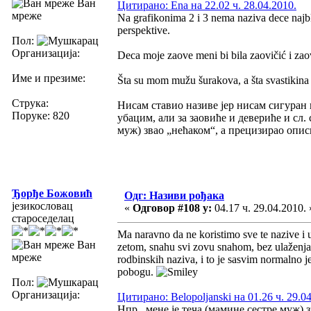
Ван
Цитирано: Ena на 22.02 ч. 28.04.2010.
мреже
Na grafikonima 2 i 3 nema naziva dece najbli
perspektive.
Пол:
Организација:
Deca moje zaove meni bi bila zaovičić i zaov
Име и презиме:
Šta su mom mužu šurakova, a šta svastikina 
Струка:
Нисам ставио називе јер нисам сигуран 
Поруке: 820
убацим, али за заовиће и девериће и сл.
муж) звао „нећаком“, а прецизирао опис
Ђорђе Божовић
Одг: Називи рођака
језикословац
«
Одговор #108 у:
04.17 ч. 29.04.2010. 
староседелац
Ma naravno da ne koristimo sve te nazive i u
Ван
zetom, snahu svi zovu snahom, bez ulaženja u 
мреже
rodbinskih naziva, i to je sasvim normalno 
pobogu.
Пол:
Организација:
Цитирано: Belopoljanski на 01.26 ч. 29.0
Нпр., мене је теча (мамине сестре муж)