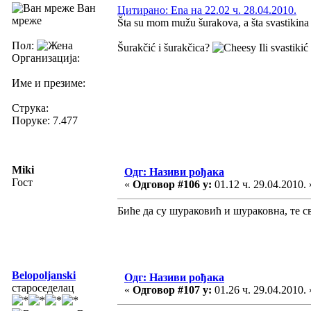
Ван
Цитирано: Ena на 22.02 ч. 28.04.2010.
мреже
Šta su mom mužu šurakova, a šta svastikina 
Пол:
Šurakčić i šurakčica?
Ili svastikić
Организација:
Име и презиме:
Струка:
Поруке: 7.477
Miki
Одг: Називи рођака
Гост
«
Одговор #106 у:
01.12 ч. 29.04.2010. 
Биће да су шураковић и шураковна, те с
Belopoljanski
Одг: Називи рођака
староседелац
«
Одговор #107 у:
01.26 ч. 29.04.2010. 