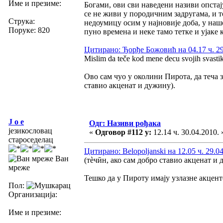
Име и презиме:
Богами, ови сви наведени називи опстај
се не живи у породичним задругама, и т
Струка:
недоумицу осим у најновије доба, у нашо
Поруке: 820
пуно времена и неке тамо тетке и ујаке 
Цитирано: Ђорђе Божовић на 04.17 ч. 29
Mislim da teče kod mene decu svojih svastik
Ово сам чуо у околини Пирота, да теча з
ставио акценат и дужину).
J o e
Одг: Називи рођака
језикословац
«
Одговор #112 у:
12.14 ч. 30.04.2010. 
староседелац
Цитирано: Belopoljanski на 12.05 ч. 29.0
Ван
(тѐчӣн, ако сам добро ставио акценат и 
мреже
Тешко да у Пироту имају узлазне акцен
Пол:
Организација:
Име и презиме: