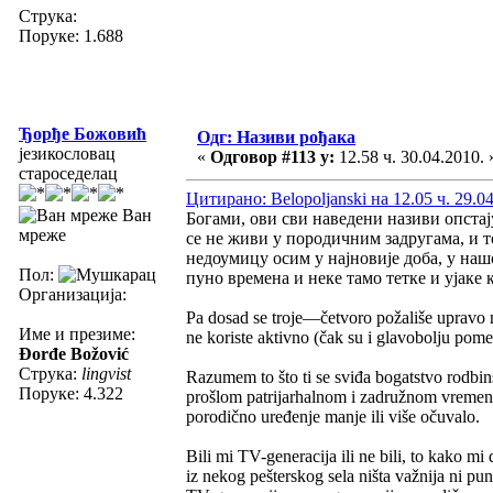
Струка:
Поруке: 1.688
Ђорђе Божовић
Одг: Називи рођака
језикословац
«
Одговор #113 у:
12.58 ч. 30.04.2010. 
староседелац
Цитирано: Belopoljanski на 12.05 ч. 29.0
Ван
Богами, ови сви наведени називи опстај
мреже
се не живи у породичним задругама, и т
недоумицу осим у најновије доба, у нашо
Пол:
пуно времена и неке тамо тетке и ујаке 
Организација:
Pa dosad se troje—četvoro požališe upravo n
Име и презиме:
ne koriste aktivno (čak su i glavobolju pome
Đorđe Božović
Струка:
lingvist
Razumem to što ti se sviđa bogatstvo rodbin
Поруке: 4.322
prošlom patrijarhalnom i zadružnom vremenu
porodično uređenje manje ili više očuvalo.
Bili mi TV-generacija ili ne bili, to kako mi
iz nekog pešterskog sela ništa važnija ni pu