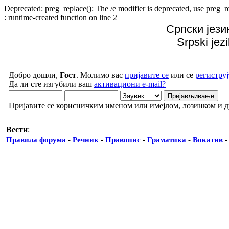
Deprecated: preg_replace(): The /e modifier is deprecated, use preg
: runtime-created function on line 2
Српски јези
Srpski jez
Добро дошли,
Гост
. Молимо вас
пријавите се
или се
региструј
Да ли сте изгубили ваш
активациони e-mail?
Пријавите се корисничким именом или имејлом, лозинком и 
Вести
:
Правила форума
-
Речник
-
Правопис
-
Граматика
-
Вокатив