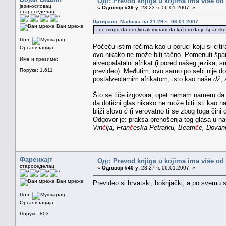
Одг: Prevod knjiga u kojima ima više od
језикословац
«
Одговор #39 у:
23.23 ч. 06.01.2007. »
староседелац
Цитирано: Maduixa на 21.29 ч. 06.01.2007.
Ван мреже
...ne mogu da odolim ali moram da kažem da je špansko c
Пол:
Počeću istim rečima kao u poruci koju si citir
Организација:
ovo nikako ne može biti tačno. Pomenuti špans
Име и презиме:
alveopalatalni afrikat (i pored našeg jezika
Поруке: 1.611
prevideo). Međutim, ovo samo po sebi nije do
postalveolarnim afrikatom, isto kao naše
dž
,
Što se tiče izgovora, opet nemam nameru da 
da dotični glas nikako ne može biti
isti
kao n
bliži slovu
ć
(i verovatno ti se zbog toga čini
Odgovor je: praksa prenošenja tog glasa u na
Vin
č
ija, Fran
č
eska Petrarku, Beatri
č
e, Đovan
Фаренхајт
Одг: Prevod knjiga u kojima ima više od
староседелац
«
Одговор #40 у:
23.27 ч. 06.01.2007. »
Ван мреже
Prevideo si hrvatski, bošnjački, a po svemu 
Пол:
Организација:
Поруке: 803