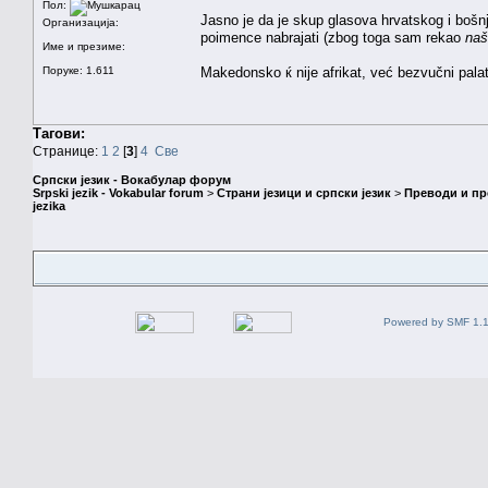
Пол:
Jasno je da je skup glasova hrvatskog i boš
Организација:
poimence nabrajati (zbog toga sam rekao
naš
Име и презиме:
Поруке: 1.611
Makedonsko ќ nije afrikat, već bezvučni pal
Тагови:
Странице:
1
2
[
3
]
4
Све
Српски језик - Вокабулар форум
Srpski jezik - Vokabular forum
>
Страни језици и српски језик
>
Преводи и п
jezika
Powered by SMF 1.