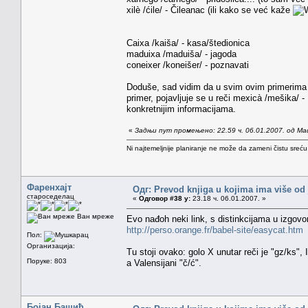
xilè /ćile/ - Čileanac (ili kako se već kaže
Caixa /kaiša/ - kasa/štedionica
maduixa /maduiša/ - jagoda
coneixer /koneišer/ - poznavati
Doduše, sad vidim da u svim ovim primerima gd
primer, pojavljuje se u reči mexicà /mešika/ -
konkretnijim informacijama.
«
Задњи пут промењено: 22.59 ч. 06.01.2007. од Ma
Ni najtemeljnije planiranje ne može da zameni čistu sreć
Фаренхајт
Одг: Prevod knjiga u kojima ima više od
староседелац
«
Одговор #38 у:
23.18 ч. 06.01.2007. »
Ван мреже
Evo nađoh neki link, s distinkcijama u izgovo
http://perso.orange.fr/babel-site/easycat.htm
Пол:
Организација:
Tu stoji ovako: golo X unutar reči je "gz/ks", 
Поруке: 803
a Valensijani "č/ć".
Бојан Башић