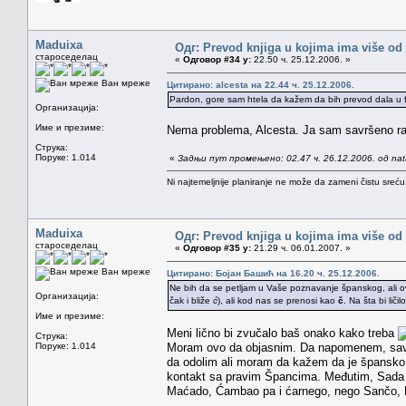
Maduixa
Одг: Prevod knjiga u kojima ima više od
староседелац
«
Одговор #34 у:
22.50 ч. 25.12.2006. »
Ван мреже
Цитирано: alcesta на 22.44 ч. 25.12.2006.
Pardon, gore sam htela da kažem da bih prevod dala u fu
Организација:
Име и презиме:
Nema problema, Alcesta. Ja sam savršeno ra
Струка:
Поруке: 1.014
«
Задњи пут промењено: 02.47 ч. 26.12.2006. од na
Ni najtemeljnije planiranje ne može da zameni čistu sreć
Maduixa
Одг: Prevod knjiga u kojima ima više od
староседелац
«
Одговор #35 у:
21.29 ч. 06.01.2007. »
Ван мреже
Цитирано: Бојан Башић на 16.20 ч. 25.12.2006.
Ne bih da se petljam u Vaše poznavanje španskog, ali 
Организација:
čak i bliže
ć
), ali kod nas se prenosi kao
č
. Na šta bi li
Име и презиме:
Meni lično bi zvučalo baš onako kako treba
Струка:
Поруке: 1.014
Moram ovo da objasnim. Da napomenem, savrš
da odolim ali moram da kažem da je špansko 
kontakt sa pravim Špancima. Međutim, Sada mi
Maćado, Ćambao pa i ćarnego, nego Sančo, M