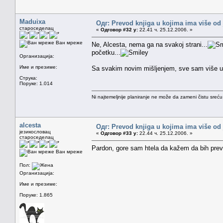
Maduixa
Одг: Prevod knjiga u kojima ima više od
староседелац
«
Одговор #32 у:
22.41 ч. 25.12.2006. »
Ван мреже
Ne, Alcesta, nema ga na svakoj strani...
početku...
Организација:
Име и презиме:
Sa svakim novim mišljenjem, sve sam više ubeđ
Струка:
Поруке: 1.014
Ni najtemeljnije planiranje ne može da zameni čistu sreć
alcesta
Одг: Prevod knjiga u kojima ima više od
језикословац
«
Одговор #33 у:
22.44 ч. 25.12.2006. »
староседелац
Pardon, gore sam htela da kažem da bih prevo
Ван мреже
Пол:
Организација:
Име и презиме:
Поруке: 1.865