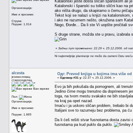
Katalonski jeste dosta sličan španskom ali je 
Katalonski i španski su toliko slični kao na
Организација:
ako ništa drugo, da skapiramo o čemu pričaj
Име и презиме:
Tekst koji se nalazi u knjizi na katalonskom
i ako ne razumem nešto, okružena sam Kata
Струка:
Поруке: 1.014
Nego, Đorđe... Da li ste Vi uopšte pročitali s
S druge strane, možda ste u pravu, izabrala 
«
Задњи пут промењено: 22.29 ч. 25.12.2006. од na
Ni najtemeljnije planiranje ne može da zameni čistu sreć
alcesta
Одг: Prevod knjiga u kojima ima više od
језикословац
«
Одговор #31 у:
22.37 ч. 25.12.2006. »
староседелац
Evo ja bih pokušala da pomognem, ali trenut
Ван мреже
Jedino čime mogu trenutno da doprinesem jes
toga, na tvom mestu svakako ne bih stavljal
Пол:
na kraj pa opet nazad.
Организација:
Imaću i ja uskoro sličan problem, trebalo bi da
Име и презиме:
Italijani sve to razumeju bez problema, pa ću
Поруке: 1.865
Da li ćeš rešiti stvar fusnotama dosta zavisi 
fusnotama pa kud puklo da puklo.
A