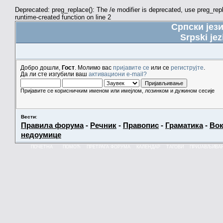
Deprecated: preg_replace(): The /e modifier is deprecated, use preg_re
runtime-created function on line 2
Српски јез
Srpski jez
Добро дошли,
Гост
. Молимо вас
пријавите се
или се
региструјте
.
Да ли сте изгубили ваш
активациони e-mail?
Пријавите се корисничким именом или имејлом, лозинком и дужином сесије
Вести
:
Правила форума
-
Речник
-
Правопис
-
Граматика
-
Вок
недоумице
ПОЧЕТНА
ПОМОЋ
ПРЕТРАГА ФОРУМА
КАЛЕНДАР
ТАГОВИ
ПРИЈАВЉИВА