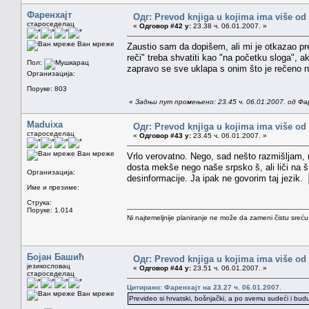
Фаренхајт
Одг: Prevod knjiga u kojima ima više od
староседелац
«
Одговор #42 у:
23.38 ч. 06.01.2007. »
Ван мреже
Zaustio sam da dopišem, ali mi je otkazao pre
reči" treba shvatiti kao "na početku sloga", a
Пол:
zapravo se sve uklapa s onim što je rečeno n
Организација:
Поруке: 803
«
Задњи пут промењено: 23.45 ч. 06.01.2007. од Фа
Maduixa
Одг: Prevod knjiga u kojima ima više od
староседелац
«
Одговор #43 у:
23.45 ч. 06.01.2007. »
Ван мреже
Vrlo verovatno. Nego, sad nešto razmišljam, m
dosta mekše nego naše srpsko š, ali liči na š
Организација:
desinformacije. Ja ipak ne govorim taj jezik.
Име и презиме:
Струка:
Поруке: 1.014
Ni najtemeljnije planiranje ne može da zameni čistu sreć
Бојан Башић
Одг: Prevod knjiga u kojima ima više od
језикословац
«
Одговор #44 у:
23.51 ч. 06.01.2007. »
староседелац
Цитирано: Фаренхајт на 23.27 ч. 06.01.2007.
Ван мреже
Prevideo si hrvatski, bošnjački, a po svemu sudeći i bud