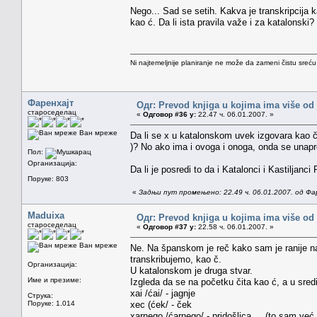
Nego... Sad se setih. Kakva je transkripcija k
kao ć. Da li ista pravila važe i za katalonski?
Ni najtemeljnije planiranje ne može da zameni čistu sreć
Фаренхајт
Одг: Prevod knjiga u kojima ima više od
староседелац
«
Одговор #36 у:
22.47 ч. 06.01.2007. »
Ван мреже
Da li se x u katalonskom uvek izgovara kao č
)? No ako ima i ovoga i onoga, onda se unapre
Пол:
Организација:
Da li je posredi to da i Katalonci i Kastiljanci
Поруке: 803
«
Задњи пут промењено: 22.49 ч. 06.01.2007. од Фа
Maduixa
Одг: Prevod knjiga u kojima ima više od
староседелац
«
Одговор #37 у:
22.58 ч. 06.01.2007. »
Ван мреже
Ne. Na španskom je reč kako sam je ranije nav
transkribujemo, kao č.
Организација:
U katalonskom je druga stvar.
Име и презиме:
Izgleda da se na početku čita kao ć, a u sred
xai /ćai/ - jagnje
Струка:
Поруке: 1.014
xec (ćek/ - ček
xarnego /ćarnego/ - pridošlica.... (to sam već 