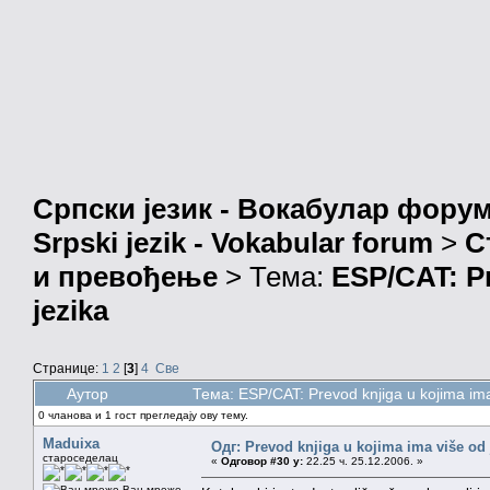
Српски језик - Вокабулар фору
Srpski jezik - Vokabular forum
>
С
и превођење
> Тема:
ESP/CAT: Pr
jezika
Странице:
1
2
[
3
]
4
Све
Аутор
Тема: ESP/CAT: Prevod knjiga u kojima im
0 чланова и 1 гост прегледају ову тему.
Maduixa
Одг: Prevod knjiga u kojima ima više od
староседелац
«
Одговор #30 у:
22.25 ч. 25.12.2006. »
Ван мреже