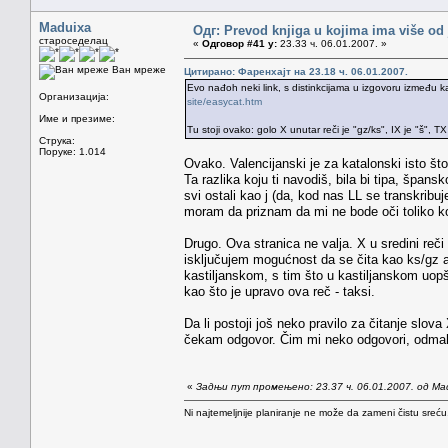
Maduixa
Одг: Prevod knjiga u kojima ima više od
староседелац
«
Одговор #41 у:
23.33 ч. 06.01.2007. »
Ван мреже
Цитирано: Фаренхајт на 23.18 ч. 06.01.2007.
Evo nađoh neki link, s distinkcijama u izgovoru između ka
Организација:
site/easycat.htm
Име и презиме:
Tu stoji ovako: golo X unutar reči je "gz/ks", IX je "š", TX
Струка:
Поруке: 1.014
Ovako. Valencijanski je za katalonski isto što
Ta razlika koju ti navodiš, bila bi tipa, špans
svi ostali kao j (da, kod nas LL se transkribuj
moram da priznam da mi ne bode oči toliko k
Drugo. Ova stranica ne valja. X u sredini re
isključujem mogućnost da se čita kao ks/gz ali
kastiljanskom, s tim što u kastiljanskom uop
kao što je upravo ova reč - taksi.
Da li postoji još neko pravilo za čitanje sl
čekam odgovor. Čim mi neko odgovori, odmah
«
Задњи пут промењено: 23.37 ч. 06.01.2007. од Ma
Ni najtemeljnije planiranje ne može da zameni čistu sreć