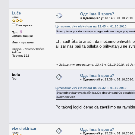
Luče
Одг: Ima li spora?
члан
«
Одговор #7 у:
13.14 ч. 01.10.2010.
Ван мреже
Цитирано: vkv elektricar на 12.45 ч. 01.10.2010.
Pravopisna pravila nemaju snagu zakona nego preporuk
Пол:
Организација:
Eh, sad! Šta to znači, da možemo prihvatiti p
Име и презиме:
ali zar nas baš ta odluka o prihvatanju ne sv
Струка:
Profesor fizičke
kulture
Поруке: 152
«
Задњи пут промењено: 13.45 ч. 01.10.2010. од Ja
bolo
Одг: Ima li spora?
Гост
«
Одговор #8 у:
13.39 ч. 01.10.2010.
Цитирано: vkv elektricar на 00.32 ч. 01.10.2010.
Svakodnevica=svakidašnjica.Od dnevi=dani.Geografski 
svakodnevica.
Po takvoj logici ćemo da završimo na ravnidne
vkv elektricar
Одг: Ima li spora?
члан
«
Одговор #9 у:
15.28 ч. 01.10.2010.