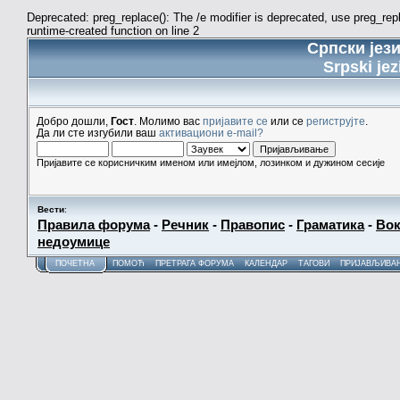
Deprecated: preg_replace(): The /e modifier is deprecated, use preg_re
runtime-created function on line 2
Српски јез
Srpski jez
Добро дошли,
Гост
. Молимо вас
пријавите се
или се
региструјте
.
Да ли сте изгубили ваш
активациони e-mail?
Пријавите се корисничким именом или имејлом, лозинком и дужином сесије
Вести
:
Правила форума
-
Речник
-
Правопис
-
Граматика
-
Вок
недоумице
ПОЧЕТНА
ПОМОЋ
ПРЕТРАГА ФОРУМА
КАЛЕНДАР
ТАГОВИ
ПРИЈАВЉИВА