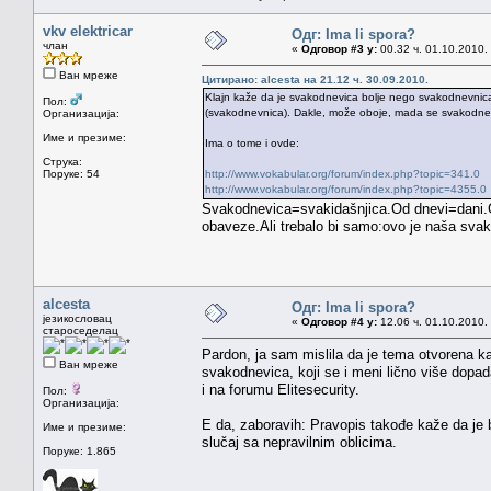
vkv elektricar
Одг: Ima li spora?
члан
«
Одговор #3 у:
00.32 ч. 01.10.2010.
Ван мреже
Цитирано: alcesta на 21.12 ч. 30.09.2010.
Klajn kaže da je svakodnevica bolje nego svakodnevnica
Пол:
(svakodnevnica). Dakle, može oboje, mada se svakodne
Организација:
Име и презиме:
Ima o tome i ovde:
Струка:
Поруке: 54
http://www.vokabular.org/forum/index.php?topic=341.0
http://www.vokabular.org/forum/index.php?topic=4355.0
Svakodnevica=svakidašnjica.Od dnevi=dani.
obaveze.Ali trebalo bi samo:ovo je naša sva
alcesta
Одг: Ima li spora?
језикословац
«
Одговор #4 у:
12.06 ч. 01.10.2010.
староседелац
Pardon, ja sam mislila da je tema otvorena kao
Ван мреже
svakodnevica, koji se i meni lično više dopad
i na forumu Elitesecurity.
Пол:
Организација:
E da, zaboravih: Pravopis takođe kaže da je
Име и презиме:
slučaj sa nepravilnim oblicima.
Поруке: 1.865