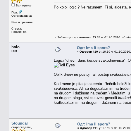
Ван мреже
Po kojoj logici? Ne razumem. Ti si, alcesta, 
Пол:
Организација:
Име и презиме:
Струка:
Поруке: 54
«
Задњи пут промењено: 15.38 ч. 01.10.2010. од vkv e
bolo
Одг: Ima li spora?
Гост
«
Одговор #10 у:
16.19 ч. 01.10.2010.
Logici "dnevi=dani,
hence
svakodnevnica". On
Oblik
dnevi
ne postoji, ali postoji
svakodnevn
Kod mene je pitanje akcenta. Rečnik beleži k
svakòdnevica
. Ali sa dugouzlaznim na trećem
na drugom i dužinom na trećem.) Međutim, u
na drugom slogu, svi su uvek govorili
kratkod
kratkouzlaznim na drugom i dužinom na treć
Stoundar
Одг: Ima li spora?
староседелац
«
Одговор #11 у:
17.59 ч. 01.10.2010.