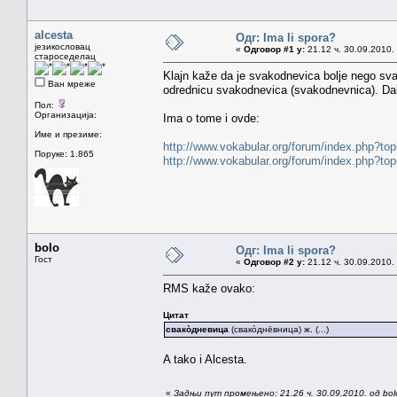
alcesta
Одг: Ima li spora?
језикословац
«
Одговор #1 у:
21.12 ч. 30.09.2010.
староседелац
Klajn kaže da je svakodnevica bolje nego sva
Ван мреже
odrednicu svakodnevica (svakodnevnica). Da
Пол:
Организација:
Ima o tome i ovde:
Име и презиме:
http://www.vokabular.org/forum/index.php?to
Поруке: 1.865
http://www.vokabular.org/forum/index.php?to
bolo
Одг: Ima li spora?
Гост
«
Одговор #2 у:
21.12 ч. 30.09.2010.
RMS kaže ovako:
Цитат
свакòдневица
(свакòднēвница) ж. (...)
A tako i Alcesta.
«
Задњи пут промењено: 21.26 ч. 30.09.2010. од bol