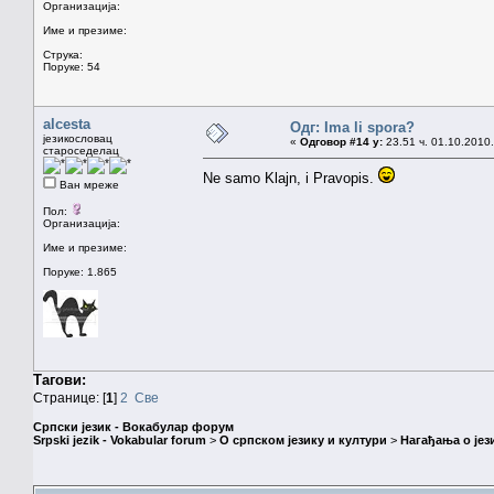
Организација:
Име и презиме:
Струка:
Поруке: 54
alcesta
Одг: Ima li spora?
језикословац
«
Одговор #14 у:
23.51 ч. 01.10.2010.
староседелац
Ne samo Klajn, i Pravopis.
Ван мреже
Пол:
Организација:
Име и презиме:
Поруке: 1.865
Тагови:
Странице: [
1
]
2
Све
Српски језик - Вокабулар форум
Srpski jezik - Vokabular forum
>
О српском језику и култури
>
Нагађања о јез