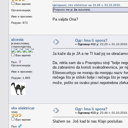
Ван мреже
Цитирано: vkv elektricar на 15.28 ч. 01.10.2010.
Potpuno me je
Ja
razumela.
Организација:
Име и презиме:
Pa valjda Ona?
Поруке: 973
alcesta
Одг: Ima li spora?
језикословац
«
Одговор #12 у:
23.20 ч. 01.10.2010.
староседелац
Ja kaže da je JA a ne TI kad joj se obraćamo,
Ван мреже
Пол:
Da, rekla sam da u Pravopisu stoji "bolje n
Организација:
da zabranimo da koristi svakodnevnica, jer nije
Име и презиме:
Elitesecurityju ne moraju da menjaju naziv fo
nečega što je stilski bolje i nečega što je ne
Поруке: 1.865
može, pošto se ovako pravi nepotrebna zbrk
vkv elektricar
Одг: Ima li spora?
члан
«
Одговор #13 у:
23.44 ч. 01.10.2010.
Ван мреже
Slažem se. Još kad bi nas Klajn poslušao.
Пол: