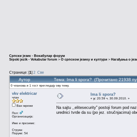
Српски језик - Вокабулар форум
Srpski jezik - Vokabular forum
>
О српском језику и култури
>
Нагађања о јез
Странице: [
1
]
2
Све
Аутор
Тема: Ima li spora? (Прочитано 21938 пу
0 чланова и 1 гост прегледају ову тему.
vkv elektricar
Ima li spora?
члан
«
у:
20.59 ч. 30.09.2010. »
Ван мреже
Na sajtu ,,elitesecurity'' postoji forum 
urednici tvrde da su (po jez. stručnjacima) o
Пол:
Организација:
Име и презиме:
Струка:
Поруке: 54