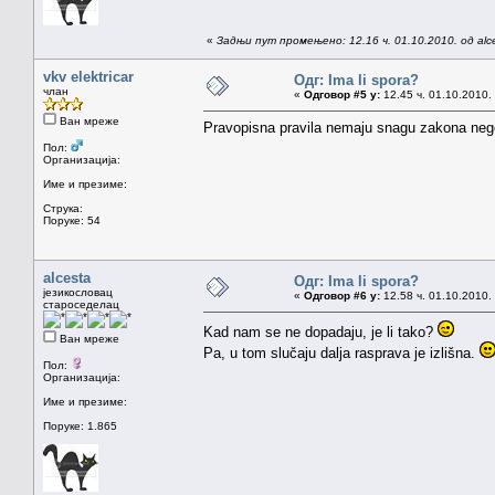
«
Задњи пут промењено: 12.16 ч. 01.10.2010. од alc
vkv elektricar
Одг: Ima li spora?
члан
«
Одговор #5 у:
12.45 ч. 01.10.2010.
Ван мреже
Pravopisna pravila nemaju snagu zakona neg
Пол:
Организација:
Име и презиме:
Струка:
Поруке: 54
alcesta
Одг: Ima li spora?
језикословац
«
Одговор #6 у:
12.58 ч. 01.10.2010.
староседелац
Kad nam se ne dopadaju, je li tako?
Ван мреже
Pa, u tom slučaju dalja rasprava je izlišna.
Пол:
Организација:
Име и презиме:
Поруке: 1.865