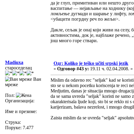
да је глуп, примитиван или нешто друго
васпитање — нејављање на ходнику (које
ломљење дугмади и шарање у лифту, лом
<убацити погрдну реч по жељи>.
Дакле, сељак је онај који живи на селу,
активностима, док је, најблаже речено, 
још много горе ствари.
Madiuxa
Одг: Koliko je teško učiti srpski jezik
староседелац
«
Одговор #43 у:
19.11 ч. 02.04.2008. »
Ван
Mislim da odavno rec "seljak" kad se korist
мреже
sto se u nekom pocetku koriscenja te reci ne
Medjutim, danas je situacija mnogo drugacij
Пол:
da se sama uvreda "seljak" koristi ne samo 
Организација:
okarakterisala ljude koji, sto bi se reklo ni 
karijerizam, balava nezrelost, i mnogo drug
Име и презиме:
Zaista mislim da se uvreda "seljak" apsolut
Струка:
Поруке: 7.477