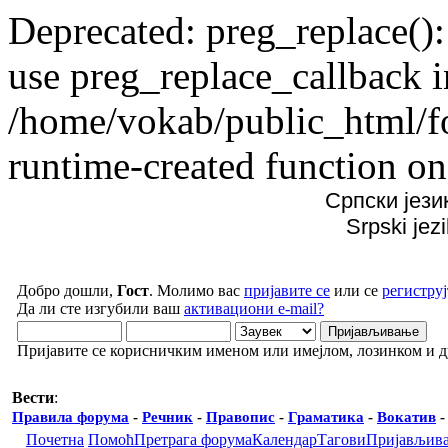
Deprecated: preg_replace():
use preg_replace_callback i
/home/vokab/public_html/f
runtime-created function on
Српски јези
Srpski jez
Добро дошли,
Гост
. Молимо вас
пријавите се
или се
региструј
Да ли сте изгубили ваш
активациони e-mail?
Пријавите се корисничким именом или имејлом, лозинком и 
Вести
:
Правила форума
-
Речник
-
Правопис
-
Граматика
-
Вокатив
Почетна
Помоћ
Претрага форума
Календар
Тагови
Пријављив