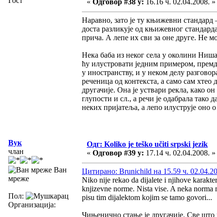
Гост
«
Одговор #38 у:
16.16 ч. 02.04.2008. »
Наравно, зато је ту књижевни стандард
доста разликује од књижевног стандарда.
прича. А лепе их сви за оне друге. Не м
Нека баба из неког села у околини Ниша
ћу илустровати једним примером, премда 
у иностранству, и у неком делу разговор
реченица од контекста, а само сам хтео
другачије. Она је уствари рекла, како он
глупости и сл., а речи је одабрала тако 
неких пријатеља, а лепо илуструје оно 
Вук
Одг: Koliko je teško učiti srpski jezik
члан
«
Одговор #39 у:
17.14 ч. 02.04.2008. »
Ван
Цитирано: Brunichild на 15.59 ч. 02.04.2
мреже
Niko nije rekao da dijalete i njihove karakter
knjizevne norme. Nista vise. A neka norma 
Пол:
pisu tim dijalektom kojim se tamo govori...
Организација:
Чињенично стање је другачије. Све што