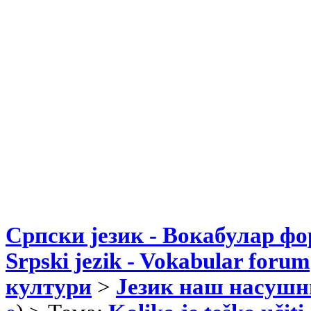
Српски језик - Вокабулар ф
Srpski jezik - Vokabular forum
култури
>
Језик наш насушн