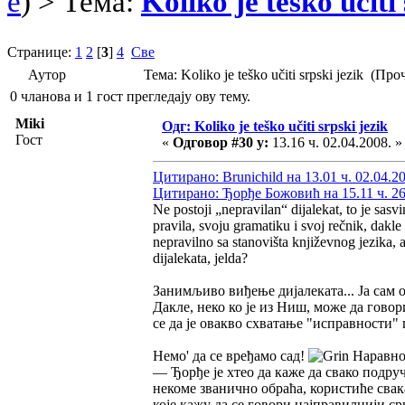
e
) > Тема:
Koliko je teško učiti
Странице:
1
2
[
3
]
4
Све
Аутор
Тема: Koliko je teško učiti srpski jezik (П
0 чланова и 1 гост прегледају ову тему.
Miki
Одг: Koliko je teško učiti srpski jezik
Гост
«
Одговор #30 у:
13.16 ч. 02.04.2008. »
Цитирано: Brunichild на 13.01 ч. 02.04.2
Цитирано: Ђорђе Божовић на 15.11 ч. 26
Ne postoji „nepravilan“ dijalekat, to je sasv
pravila, svoju gramatiku i svoj rečnik, dakle
nepravilno sa stanovišta književnog jezika, a
dijalekata, jelda?
Занимљиво виђење дијалеката... Ја сам 
Дакле, неко ко је из Ниш, може да гов
се да је овакво схватање "исправности"
Немо' да се вређамо сад!
Наравно 
— Ђорђе је хтео да каже да свако подруч
некоме званично обраћа, користиће свака
које кажу да се говори најправилнији с