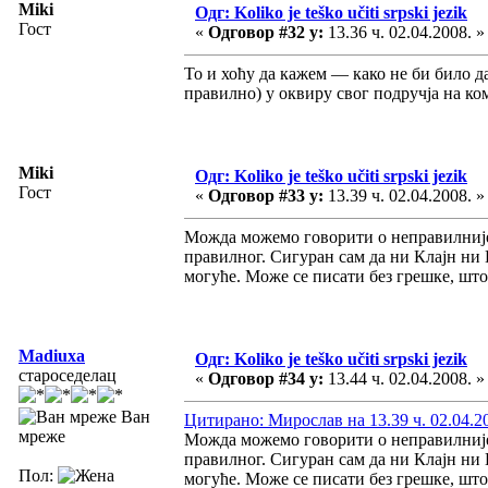
Miki
Одг: Koliko je teško učiti srpski jezik
Гост
«
Одговор #32 у:
13.36 ч. 02.04.2008. »
То и хоћу да кажем — како не би било д
правилно) у оквиру свог подручја на ком
Miki
Одг: Koliko je teško učiti srpski jezik
Гост
«
Одговор #33 у:
13.39 ч. 02.04.2008. »
Можда можемо говорити о неправилнијем
правилног. Сигуран сам да ни Клајн ни
могуће. Може се писати без грешке, што
Madiuxa
Одг: Koliko je teško učiti srpski jezik
староседелац
«
Одговор #34 у:
13.44 ч. 02.04.2008. »
Ван
Цитирано: Мирослав на 13.39 ч. 02.04.2
мреже
Можда можемо говорити о неправилнијем
правилног. Сигуран сам да ни Клајн ни
Пол:
могуће. Може се писати без грешке, што