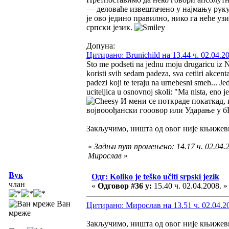
— деловаће извештачено у најмању руку, 
је ово једино правилно, нико га неће уз
српски језик.
Допуна:
Цитирано: Brunichild на 13.44 ч. 02.04.2
Sto me podseti na jednu moju drugaricu iz N
koristi svih sedam padeza, sva cetiiri akcen
padezi koji te teraju na urnebesni smeh... Je
uciteljica u osnovnoj skoli: "Ma nista, en
И мени се поткраде покаткад, 
војвооођански гооовор или Ударање у 
Закључимо, ништа од овог није књижев
«
Задњи пут промењено: 14.17 ч. 02.04.2
Мирослав
»
Вук
Одг: Koliko je teško učiti srpski jezik
члан
«
Одговор #36 у:
15.40 ч. 02.04.2008. »
Ван
Цитирано: Мирослав на 13.51 ч. 02.04.2
мреже
Закључимо, ништа од овог није књижев