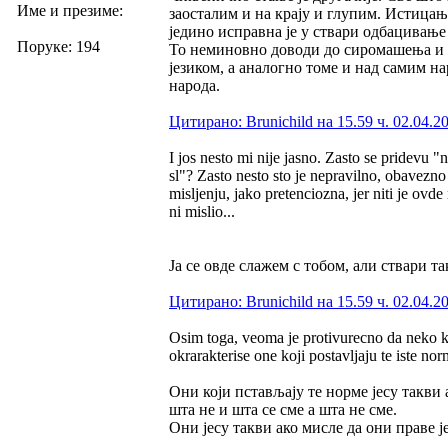
Име и презиме:
заосталим и на крају и глупим. Истицањ
једино исправна је у ствари одбацивање
Поруке: 194
То неминовно доводи до сиромашења и 
језиком, а аналогно томе и над самим на
народа.
Цитирано: Brunichild на 15.59 ч. 02.04.2
I jos nesto mi nije jasno. Zasto se pridevu 
sl"? Zasto nesto sto je nepravilno, obavezn
misljenju, jako pretenciozna, jer niti je ovd
ni mislio...
Ја се овде слажем с тобом, али ствари так
Цитирано: Brunichild на 15.59 ч. 02.04.2
Osim toga, veoma je protivurecno da neko k
okrarakterise one koji postavljaju te iste n
Они који пстављају те норме јесу такви 
шта не и шта се сме а шта не сме.
Они јесу такви ако мисле да они праве 