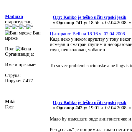
Madiuxa
Одг: Koliko je teško učiti srpski jezik
староседелац
«
Одговор #41 у:
18.56 ч. 02.04.2008. »
Ван
Цитирано: Beli на 18.16 ч. 02.04.2008.
мреже
Када неко у неком друштву у току неког 
исмејан и сматран глупим и необразован
Пол:
глуп, нешколован, чобанин. . .
Организација:
Име и презиме:
To su vec problemi socioloske a ne lingvistic
Струка:
Поруке: 7.477
Miki
Одг: Koliko je teško učiti srpski jezik
Гост
«
Одговор #42 у:
19.01 ч. 02.04.2008. »
Мало ћу измешати овде лингвистичко и 
Реч „сељак“ је попримила такво негативн