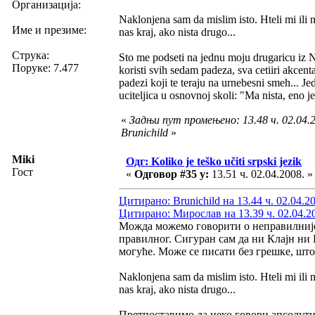
Организација:
Naklonjena sam da mislim isto. Hteli mi ili 
Име и презиме:
nas kraj, ako nista drugo...
Струка:
Sto me podseti na jednu moju drugaricu iz N
Поруке: 7.477
koristi svih sedam padeza, sva cetiiri akcen
padezi koji te teraju na urnebesni smeh... Je
uciteljica u osnovnoj skoli: "Ma nista, en
«
Задњи пут промењено: 13.48 ч. 02.04.2
Brunichild
»
Miki
Одг: Koliko je teško učiti srpski jezik
Гост
«
Одговор #35 у:
13.51 ч. 02.04.2008. »
Цитирано: Brunichild на 13.44 ч. 02.04.2
Цитирано: Мирослав на 13.39 ч. 02.04.2
Можда можемо говорити о неправилнијем
правилног. Сигуран сам да ни Клајн ни
могуће. Може се писати без грешке, што
Naklonjena sam da mislim isto. Hteli mi ili 
nas kraj, ako nista drugo...
Претпоставимо да неко говори апсолутно