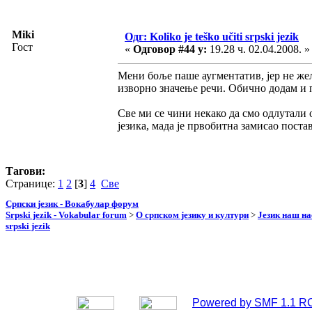
Miki
Одг: Koliko je teško učiti srpski jezik
Гост
«
Одговор #44 у:
19.28 ч. 02.04.2008. »
Мени боље паше аугментатив, јер не же
изворно значење речи. Обично додам и 
Све ми се чини некако да смо одлутали о
језика, мада је првобитна замисао поста
Тагови:
Странице:
1
2
[
3
]
4
Све
Српски језик - Вокабулар форум
Srpski jezik - Vokabular forum
>
О српском језику и култури
>
Језик наш н
srpski jezik
Powered by SMF 1.1 R