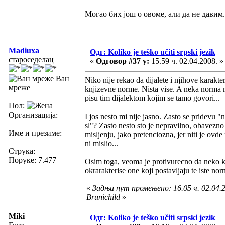
Могао бих још о овоме, али да не давим
Madiuxa
Одг: Koliko je teško učiti srpski jezik
староседелац
«
Одговор #37 у:
15.59 ч. 02.04.2008. »
Ван
Niko nije rekao da dijalete i njihove karakter
мреже
knjizevne norme. Nista vise. A neka norma 
pisu tim dijalektom kojim se tamo govori...
Пол:
Организација:
I jos nesto mi nije jasno. Zasto se pridevu 
sl"? Zasto nesto sto je nepravilno, obavezn
Име и презиме:
misljenju, jako pretenciozna, jer niti je ovd
ni mislio...
Струка:
Поруке: 7.477
Osim toga, veoma je protivurecno da neko k
okrarakterise one koji postavljaju te iste n
«
Задњи пут промењено: 16.05 ч. 02.04.2
Brunichild
»
Miki
Одг: Koliko je teško učiti srpski jezik