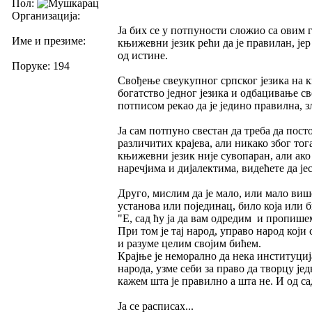
Пол:
Организација:
Ја бих се у потпуности сложио са овим 
Име и презиме:
књижевни језик рећи да је правилан, је
од истине.
Поруке: 194
Свођење свеукупног српског језика на к
богатство једног језика и одбацивање св
потписом рекао да је једино правилна, з
Ја сам потпуно свестан да треба да пост
различитих крајева, али никако због то
књижевни језик није сувопаран, али ако
наречјима и дијалектима, видећете да јес
Друго, мислим да је мало, или мало виш
установа или појединац, било која или б
"Е, сад ћу ја да вам одредим и пропишем
При том је тај народ, управо народ који с
и разуме целим својим бићем.
Крајње је неморално да нека институција
народа, узме себи за право да творцу једн
кажем шта је правилно а шта не. И од сад
Ја се расписах...