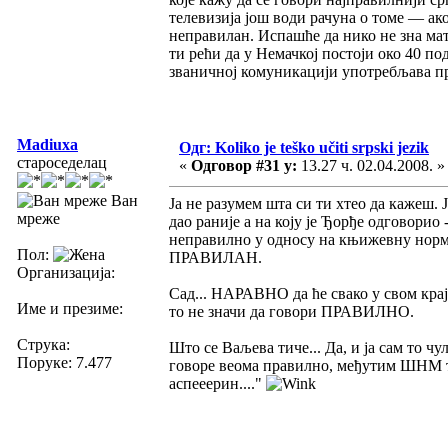
телевизија још води рачуна о томе — ак
неправилан. Испашће да нико не зна мат
ти рећи да у Немачкој постоји око 40 по
званичној комуникацији употребљава пр
Madiuxa
Одг: Koliko je teško učiti srpski jezik
староседелац
«
Одговор #31 у:
13.27 ч. 02.04.2008. »
Ван
Ја не разумем шта си ти хтео да кажеш. 
мреже
дао раније а на коју је Ђорђе одговорио 
неправилно у односу на књижевну норму
Пол:
ПРАВИЛАН.
Организација:
Сад... НАРАВНО да ће свако у свом крај
Име и презиме:
то не значи да говори ПРАВИЛНО.
Струка:
Што се Ваљева тиче... Да, и ја сам то ч
Поруке: 7.477
говоре веома правилно, међутим ШНМ та
аспееерин...."