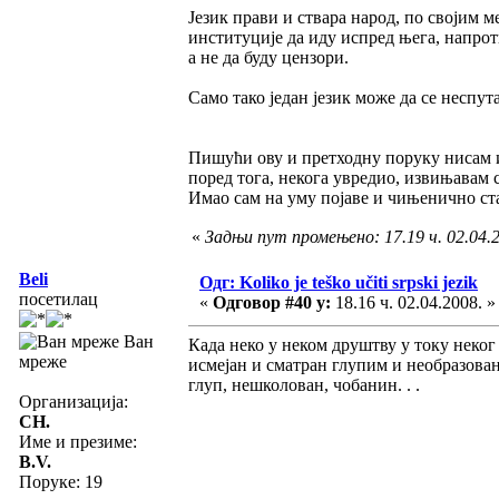
Језик прави и ствара народ, по својим м
институције да иду испред њега, напроти
а не да буду цензори.
Само тако један језик може да се неспута
Пишући ову и претходну поруку нисам и
поред тога, некога увредио, извињавам с
Имао сам на уму појаве и чињенично ст
«
Задњи пут промењено: 17.19 ч. 02.04.2
Beli
Одг: Koliko je teško učiti srpski jezik
посетилац
«
Одговор #40 у:
18.16 ч. 02.04.2008. »
Ван
Када неко у неком друштву у току неког 
мреже
исмејан и сматран глупим и необразован
глуп, нешколован, чобанин. . .
Организација:
CH.
Име и презиме:
B.V.
Поруке: 19