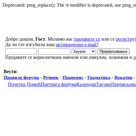
Deprecated: preg_replace(): The /e modifier is deprecated, use preg_
Добро дошли,
Гост
. Молимо вас
пријавите се
или се
региструј
Да ли сте изгубили ваш
активациони e-mail?
Пријавите се корисничким именом или имејлом, лозинком и 
Вести
:
Правила форума
-
Речник
-
Правопис
-
Граматика
-
Вокатив
Почетна
Помоћ
Претрага форума
Календар
Тагови
Пријављив