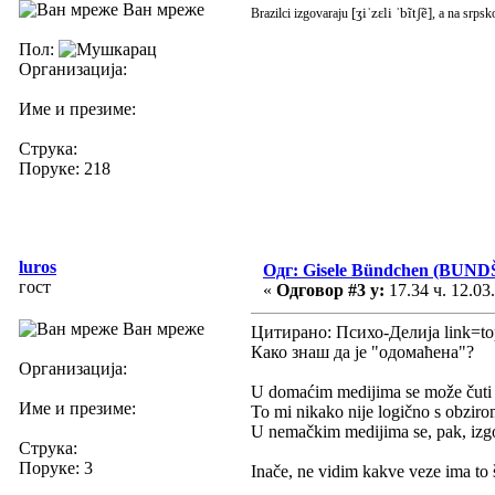
Ван мреже
[ʒiˈzɛli ˈbĩtʃẽ]
Brazilci izgovaraju
, a na srpsk
Пол:
Организација:
Име и презиме:
Струка:
Поруке: 218
luros
Одг: Gisele Bündchen (BUND
гост
«
Одговор #3 у:
17.34 ч. 12.03
Ван мреже
Цитирано: Психо-Делија link=t
Како знаш да је "одомаћена"?
Организација:
U domaćim medijima se može čuti 
Име и презиме:
To mi nikako nije logično s obzir
U nemačkim medijima se, pak, iz
Струка:
Поруке: 3
Inače, ne vidim kakve veze ima to š