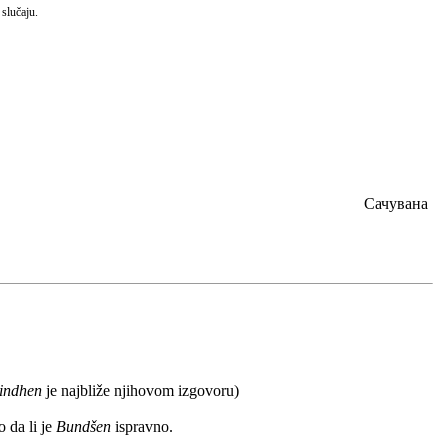
slučaju.
Сачувана
indhen
je najbliže njihovom izgovoru)
 da li je
Bundšen
ispravno.