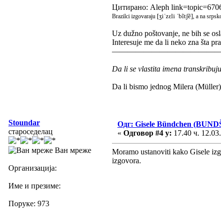
Цитирано: Aleph link=topic=67
[ʒiˈzɛli ˈbĩtʃẽ]
Brazilci izgovaraju
, a na srpsk
Uz dužno poštovanje, ne bih se osl
Interesuje me da li neko zna šta pr
—————————————
Da li se vlastita imena transkribuj
Da li bismo jednog Milera (Müller)
Stoundar
Одг: Gisele Bündchen (BUND
староседелац
«
Одговор #4 у:
17.40 ч. 12.03
Ван мреже
Moramo ustanoviti kako Gisele izg
izgovora.
Организација:
Име и презиме:
Поруке: 973