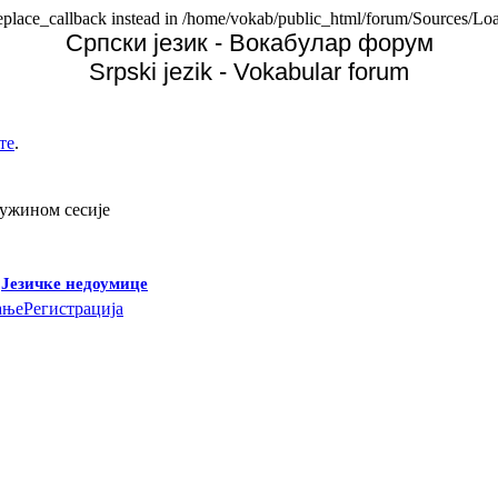
replace_callback instead in /home/vokab/public_html/forum/Sources/Loa
Српски језик - Вокабулар форум
Srpski jezik - Vokabular forum
те
.
дужином сесије
-
Језичке недоумице
ање
Регистрација