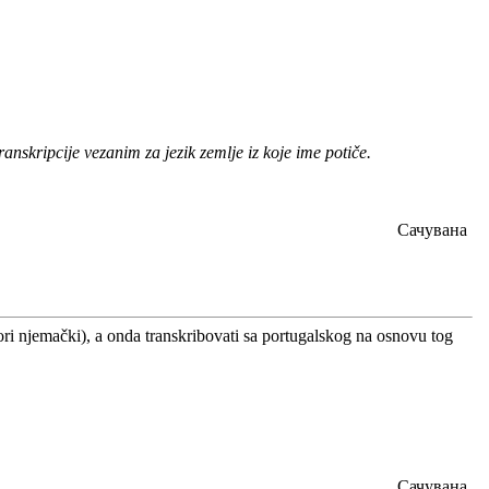
anskripcije vezanim za jezik zemlje iz koje ime potiče.
Сачувана
i njemački), a onda transkribovati sa portugalskog na osnovu tog
Сачувана