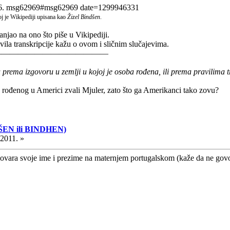
06. msg62969#msg62969 date=1299946331
oj je Wikipediji upisana kao
Žizel Bindšen
.
anjao na ono što piše u Vikipediji.
avila transkripcije kažu o ovom i sličnim slučajevima.
——————————————
u prema izgovoru u zemlji u kojoj je osoba rođena, ili prema pravilima tr
 rođenog u Americi zvali Mjuler, zato što ga Amerikanci tako zovu?
ŠEN ili BINDHEN)
.2011. »
ovara svoje ime i prezime na maternjem portugalskom (kaže da ne govor