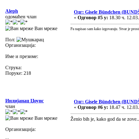
Aleph
Одг: Gisele Bündchen (BUND
одомаћен члан
«
Одговор #5 у:
18.30 ч. 12.03
Ван мреже
Pa napisao sam kako izgovaraju. Stvar je prost
Пол:
Организација:
Име и презиме:
Струка:
Поруке: 218
Индијанац Џоунс
Одг: Gisele Bündchen (BUND
члан
«
Одговор #6 у:
18.47 ч. 12.03
Ван мреже
Ženio bih je, kako god da se zove.
Организација: