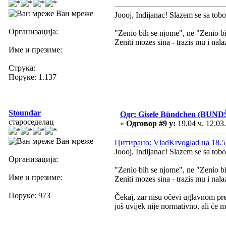
Ван мреже
Joooj, Indijanac! Slazem se sa tobo
Организација:
"Zenio bih se njome", ne "Zenio b
Zeniti mozes sina - trazis mu i nala
Име и презиме:
Струка:
Поруке: 1.137
Stoundar
Одг: Gisele Bündchen (BUND
староседелац
«
Одговор #9 у:
19.04 ч. 12.03
Ван мреже
Цитирано: VladKrvoglad на 18.55
Joooj, Indijanac! Slazem se sa tobo
Организација:
"Zenio bih se njome", ne "Zenio b
Име и презиме:
Zeniti mozes sina - trazis mu i nala
Поруке: 973
Čekaj, zar nisu očevi uglavnom pre
još uvijek nije normativno, ali će