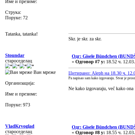
Име и презиме:
Струка:
Поруке: 72
Tatanka, tatanka!
Skr. je skr. za skr.
Stoundar
Одг: Gisele Bündchen (BUND
староседелац
«
Одговор #7 у:
18.52 ч. 12.03
Ван мреже
Цитирано: Aleph на 18.30 ч. 12.
Pa napisao sam kako izgovaraju. Stvar je prost
Организација:
Ne kako izgovaraju, već kako ona 
Име и презиме:
Поруке: 973
VladKrvoglad
Одг: Gisele Bündchen (BUND
староседелац
«
Одговор #8 у:
18.55 ч. 12.03