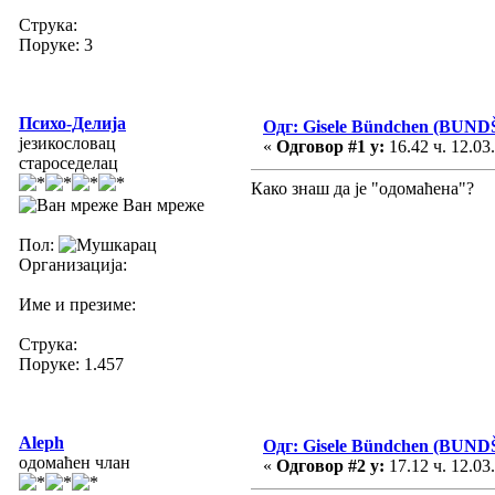
Струка:
Поруке: 3
Психо-Делија
Одг: Gisele Bündchen (BUND
језикословац
«
Одговор #1 у:
16.42 ч. 12.03
староседелац
Како знаш да је "одомаћена"?
Ван мреже
Пол:
Организација:
Име и презиме:
Струка:
Поруке: 1.457
Aleph
Одг: Gisele Bündchen (BUND
одомаћен члан
«
Одговор #2 у:
17.12 ч. 12.03