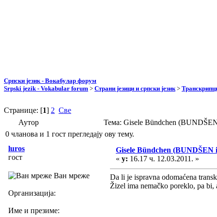
Српски језик - Вокабулар форум
Srpski jezik - Vokabular forum
>
Страни језици и српски језик
>
Транскрипци
Странице: [
1
]
2
Све
Аутор
Тема: Gisele Bündchen (BUNDŠEN
0 чланова и 1 гост прегледају ову тему.
luros
Gisele Bündchen (BUNDŠEN 
гост
«
у:
16.17 ч. 12.03.2011. »
Ван мреже
Da li je ispravna odomaćena trans
Žizel ima nemačko poreklo, pa bi,
Организација:
Име и презиме: