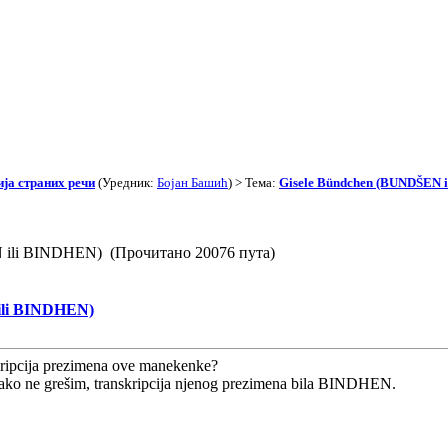
ја страних речи
(Уредник:
Бојан Башић
) > Тема:
Gisele Bündchen (BUNDŠEN 
 ili BINDHEN) (Прочитано 20076 пута)
ili BINDHEN)
kripcija prezimena ove manekenke?
 ako ne grešim, transkripcija njenog prezimena bila BINDHEN.