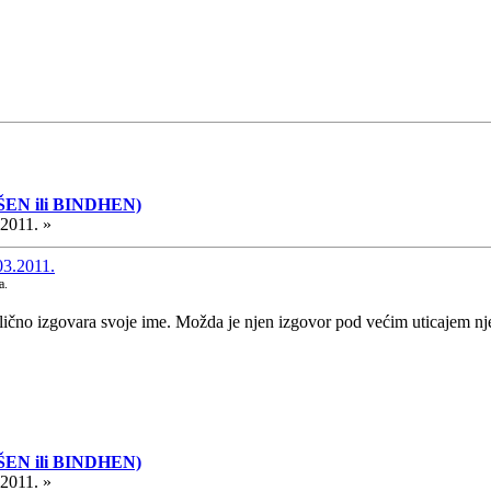
ŠEN ili BINDHEN)
.2011. »
03.2011.
a.
lično izgovara svoje ime. Možda je njen izgovor pod većim uticajem n
ŠEN ili BINDHEN)
.2011. »