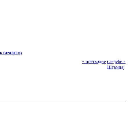
ili BINDHEN)
« претходне
следеће »
Штампај