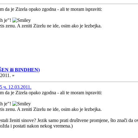
m da je Zizela opako zgodna - ali te moram ispraviti:
ih je"!
zis zenu. A zeniti Zizelu ne ide, osim ako je lezbejka.
ŠEN ili BINDHEN)
.2011. »
 ч. 12.03.2011.
m da je Zizela opako zgodna - ali te moram ispraviti:
ih je"!
zis zenu. A zeniti Zizelu ne ide, osim ako je lezbejka.
stali ženiti sinove? Jezik samo prati društvene promjene, što znači da 
 možda i postati nakon nekog vremena.)