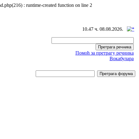
d.php(216) : runtime-created function on line 2
10.47 ч. 08.08.2026.
Помоћ за претрагу речника
Вокабулара