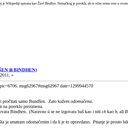
oj je Wikipediji upisana kao
Žizel Bindšen
. Nemačkog je porekla, ali to očito nema veze u ovom 
ŠEN ili BINDHEN)
.2011. »
opic=6706. msg62967#msg62967 date=1299944570
i pročitati samo Bundšen. Zato kažem
odomaćena
.
om na poreklo prezimena.
govara Bindhen. (Naravno
ü
se ne izgovara baš kao
i
niti
ch
kao
h
, ali
B
ta ja smatram odomaćenim i da li je to opravdano. Pitanje je prosto bilo