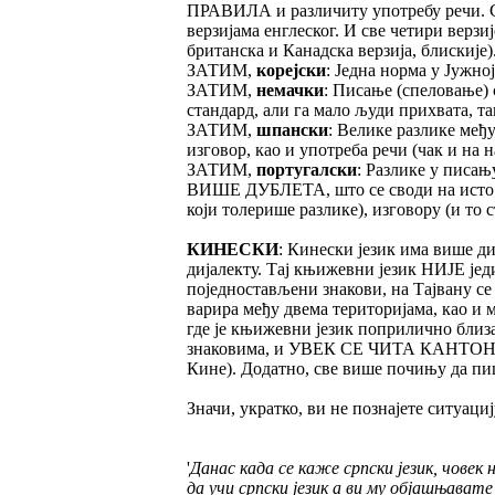
ПРАВИЛА и различиту употребу речи. СВ
верзијама енглеског. И све четири верзи
британска и Канадска верзија, блискије)
ЗАТИМ,
корејски
: Једна норма у Јужно
ЗАТИМ,
немачки
: Писање (спеловање) 
стандард, али га мало људи прихвата, так
ЗАТИМ,
шпански
: Велике разлике међ
изговор, као и употреба речи (чак и на н
ЗАТИМ,
португалски
: Разлике у писа
ВИШЕ ДУБЛЕТА, што се своди на исто; Н
који толерише разлике), изговору (и то 
КИНЕСКИ
: Кинески језик има више д
дијалекту. Тај књижевни језик НИЈЕ је
поједностављени знакови, на Тајвану с
варира међу двема територијама, као и 
где је књижевни језик поприлично близ
знаковима, и УВЕК СЕ ЧИТА КАНТОНИШКИ
Кине). Додатно, све више почињу да пи
Значи, укратко, ви не познајете ситуациј
'
Данас када се каже српски језик, човек
да учи српски језик а ви му објашњав