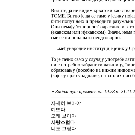
Видите, ја не видим хрватски као ствар
ТОМЕ. Битно је да се тамо у језику поја
бити попут њих и преводити разумљив ма
Они немају 'отпорност' одраслих, и зат
(екавском или ијекавском). Значи, нема
сме се ни понашати неодговорно.
—'..међународне институције језик у Срб
То је тачно само у случају употребе лат
није потребно забранити латиницу, ћири
образовању (посебно на нижим нивоима),
(које су врло упадљиве, па зато их пос
«
Задњи пут промењено: 19.23 ч. 21.11.20
자세히 보아야
예쁘다
오래 보아야
사랑스럽다
너도 그렇다