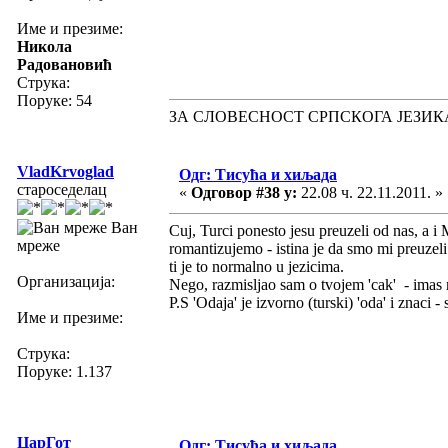
Име и презиме:
Никола
Радовановић
Струка:
Поруке: 54
ЗА СЛОВЕСНОСТ СРПСКОГА ЈЕЗИК
VladKrvoglad
Одг: Тисућа и хиљада
староседелац
«
Одговор #38 у:
22.08 ч. 22.11.2011. »
Ван
Cuj, Turci ponesto jesu preuzeli od nas, a i
мреже
romantizujemo - istina je da smo mi preuzeli
ti je to normalno u jezicima.
Организација:
Nego, razmisljao sam o tvojem 'cak' - imas re
P.S 'Odaja' je izvorno (turski) 'oda' i znaci - 
Име и презиме:
Струка:
Поруке: 1.137
ЦарГот
Одг: Тисућа и хиљада