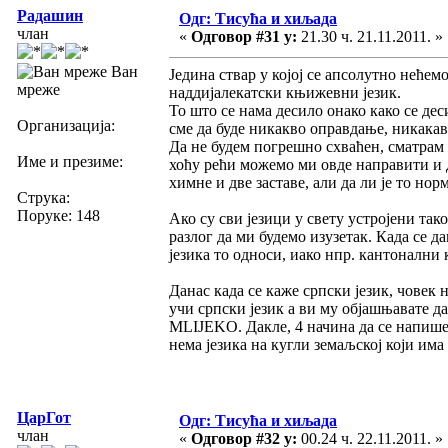
Радашин
Одг: Тисућа и хиљада
члан
«
Одговор #31 у:
21.30 ч. 21.11.2011. »
Ван
Једина ствар у којој се апсолутно нећемо
мреже
наддијалекатски књижевни језик.
То што се нама десило онако како се де
Организација:
сме да буде никакво оправдање, никакав 
Да не будем погрешно схваћен, сматрам
Име и презиме:
хоћу рећи можемо ми овде направити и 
химне и две заставе, али да ли је то нор
Струка:
Поруке: 148
Ако су сви језици у свету устројени тако
разлог да ми будемо изузетак. Када се да
језика то односи, иако нпр. кантонални
Данас када се каже српски језик, човек н
учи српски језик а ви му објашњават
MLIJEKO. Дакле, 4 начина да се напише т
нема језика на кугли земаљској који има 
ЦарГот
Одг: Тисућа и хиљада
члан
«
Одговор #32 у:
00.24 ч. 22.11.2011. »