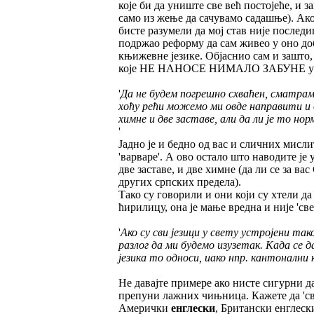
које би да униште све већ постојеће, и 
само из жење да сачувамо садашње). Ак
бисте разумели да мој став није последи
подржао реформу да сам живео у оно до
књижевне језике. Објаснио сам и заш
које НЕ НАНОСЕ НИМАЛО ЗАБУНЕ у 
'
Да не будем погрешно схваћен, сматрам
хоћу рећи можемо ми овде направити и 
химне и две заставе, али да ли је то нор
'
Јадно је и бедно од вас и сличних мис
'варваре'. А ово остало што наводите је
две заставе, и две химне (да ли се за в
других српских предела).
Тако су говорили и они који су хтели д
ћирилицу, она је мање вредна и није 'свет
'
Ако су сви језици у свету устројени так
разлог да ми будемо изузетак. Када се да
језика то односи, иако нпр. кантонални
Не давајте примере ако нисте сигурни да
препуни лажних чињница. Кажете да 'сви
Амерички
енглески
, Британски енглес