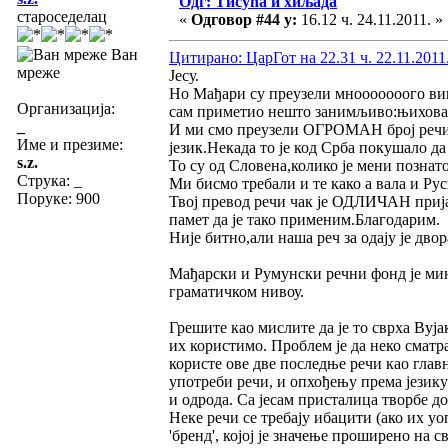
Одг: Тисућа и хиљада
староседелац
«
Одговор #44 у:
16.12 ч. 24.11.2011. »
Ван
Цитирано: ЦарГот на 22.31 ч. 22.11.2011
мреже
Јесу.
Но Мађари су преузели мнооооооого виш
Организација:
сам приметио нешто занимљиво:њихова р
_
И ми смо преузели ОГРОМАН број речи из
Име и презиме:
језик.Некада то је код Срба покушало да
s.z.
То су од Словена,колико је мени познат
Струка:
_
Ми бисмо требали и те како а вала и Рус
Поруке: 900
Твој превод речи чак је ОДЛИЧАН прија
памет да је тако применим.Благодарим.
Није битно,али наша реч за одају је двор
Мађарски и Румунски речни фонд је мин
граматичком нивоу.
Грешите као мислите да је то сврха Вуј
их користимо. Проблем је да неко сматра
користе ове две последње речи као главн
употреби речи, и опхођењу према језику
и одрода. Са јесам присталица творбе до
Неке речи се требају ибацити (ако их уо
'бренд', којој је значење проширено на 