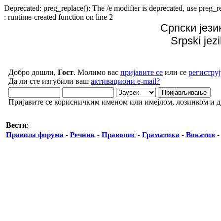
Deprecated: preg_replace(): The /e modifier is deprecated, use preg
: runtime-created function on line 2
Српски јези
Srpski jez
Добро дошли,
Гост
. Молимо вас
пријавите се
или се
региструј
Да ли сте изгубили ваш
активациони e-mail?
Пријавите се корисничким именом или имејлом, лозинком и 
Вести
:
Правила форума
-
Речник
-
Правопис
-
Граматика
-
Вокатив