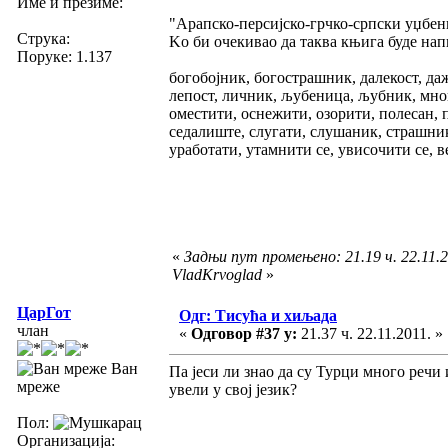
Име и презиме:
"Арапско-персијско-грчко-српски уџбен
Струка:
Kо би очекивао да таква књига буде напи
Поруке: 1.137
богобојник, богострашник, далекост, дажд
лепост, личник, љубеница, љубник, много
оместити, оснежити, озорити, полесан, 
седалиште, слугати, слушаник, страшник
уработати, утамнити се, увисочити се, в
«
Задњи пут промењено: 21.19 ч. 22.11.2
VladKrvoglad
»
ЦарГот
Одг: Тисућа и хиљада
члан
«
Одговор #37 у:
21.37 ч. 22.11.2011. »
Ван
Па јеси ли знао да су Турци много речи
мреже
увели у свој језик?
Пол:
Организација: