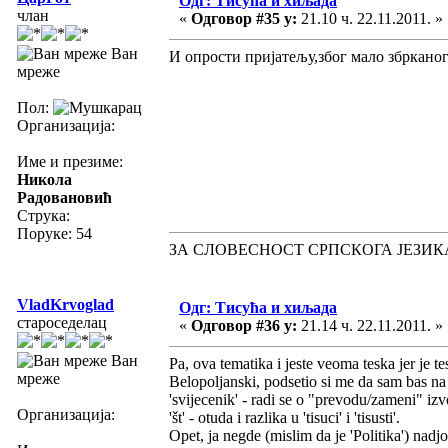
Одг: Тисућа и хиљада
члан
«
Одговор #35 у:
21.10 ч. 22.11.2011. »
Ван
И опрости пријатељу,због мало збрканог
мреже
Пол:
Организација:
Име и презиме:
Никола
Радовановић
Струка:
Поруке: 54
ЗА СЛОВЕСНОСТ СРПСКОГА ЈЕЗИК
VladKrvoglad
Одг: Тисућа и хиљада
староседелац
«
Одговор #36 у:
21.14 ч. 22.11.2011. »
Ван
Pa, ova tematika i jeste veoma teska jer je te
мреже
Belopoljanski, podsetio si me da sam bas na o
'svijecenik' - radi se o "prevodu/zameni" izv
Организација:
'št' - otuda i razlika u 'tisuci' i 'tisusti'.
Opet, ja negde (mislim da je 'Politika') nadjo