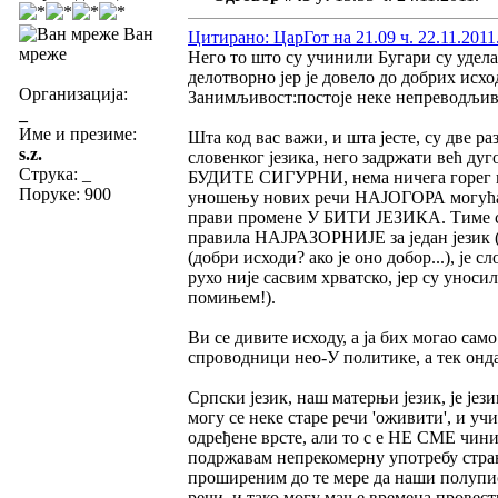
Ван
Цитирано: ЦарГот на 21.09 ч. 22.11.2011
мреже
Него то што су учинили Бугари су удела
делотворно јер је довело до добрих исход
Организација:
Занимљивост:постоје неке непреводљиве
_
Име и презиме:
Шта код вас важи, и шта јесте, су две р
s.z.
словенког језика, него задржати већ ду
Струка:
_
БУДИТЕ СИГУРНИ, нема ничега горег на 
Поруке: 900
уношењу нових речи НАЈОГОРА могућа о
прави промене У БИТИ ЈЕЗИКА. Тиме се 
правила НАЈРАЗОРНИЈЕ за један језик (
(добри исходи? ако је оно добор...), је 
рухо није сасвим хрватско, јер су уноси
помињем!).
Ви се дивите исходу, а ја бих могао сам
спроводници нео-У политике, а тек онд
Српски језик, наш матерњи језик, је је
могу се неке старе речи 'оживити', и у
одређене врсте, али то с е НЕ СМЕ чинит
подржавам непрекомерну употребу страни
проширеним до те мере да наши полупи
речи, и тако могу мање времена провест