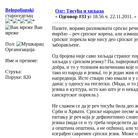
Belopoljanski
Одг: Тисућа и хиљада
староседелац
«
Одговор #33 у:
18.56 ч. 22.11.2011. »
Ван
Пазите, морамо разликовати српске речи
мреже
тврдло
– реч српског корена, али измишљ
српског порекла које нису део српског ј
Пол:
заборављене.
Организација:
Од бројева није само хиљада страног по
Име и презиме:
хиљада у српском језику? Па, највероват
добра, и то у толиким количинама које о
Струка:
тако из народа и језика̂, то је један жи
Поруке: 820
напреднија. Исте ствари смо имали и у 
данас у односу на енглески. (Мада, и то
језика и култура, исто као што је и не
санскртског порекла.)
Не слажем се да је реч тисућа била део
Срби и Хрвати. Српске народне песме з
питању је реч која је дефинитивно сло
језика (мада се и ту треба определити да
а општина општина, а не опћина), али та
изграђен савремен српски језик. Може се