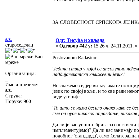
ЗА СЛОВЕСНОСТ СРПСКОГА ЈЕЗИК
s.z.
Одг: Тисућа и хиљада
староседелац
«
Одговор #42 у:
15.26 ч. 24.11.2011. »
Ван
Postovanom Radasinu:
мреже
'
Једина ствар у којој се апсолутно неће
Организација:
наддијалекатски књижевни језик.
'
_
Име и презиме:
Не слажемо се, јер ви заузимате позициј
s.z.
језик по својој вољи, и то све ради нек
Струка:
_
воде утопије..
Поруке: 900
'
То што се нама десило онако како се де
сме да буде никакво оправдање, никакав 
Да ли је вас уопште брига за сопствени
имплементујемо)? Да ли вас занимају по
подобног 'стандарда', само ќолатерална ш