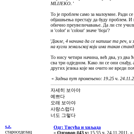
MLIJEKO.
'
То је проблем само за малоумне. Ради се 
објашњења престају да буду проблем. И ни
обично преувеличавање. Да ли сте учили
и 'color' и 'colour' значе 'боја'?
'
Дакле, 4 начина да се напише та реч, и 
на кугли земаљској који има такав стан
То нису четири начина, већ два, уз дв
сва три одједном. Како ли се они снађу,
других језика које ми очито не вреди п
«
Задњи пут промењено: 19.25 ч. 24.11.20
자세히 보아야
예쁘다
오래 보아야
사랑스럽다
너도 그렇다
s.z.
Одг: Тисућа и хиљада
староседелац
«
Одговор #43 у:
15.55 ч. 24.11.2011. »