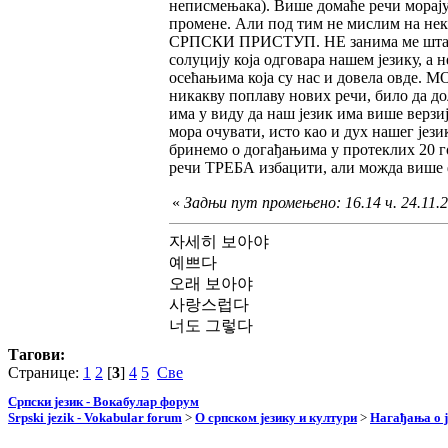
неписмењака). Више домаће речи морају
промене. Али под тим не мислим на нек
СРПСКИ ПРИСТУП. НЕ занима ме шта рад
солуцију која одговара нашем језик
осећањима која су нас и довела овде. МОЈ
никакву поплаву нових речи, било да дол
има у виду да наш језик има више верзиј
мора очувати, исто као и дух нашег језик
бринемо о догађањима у протеклих 20 го
речи ТРЕБА избацити, али можда више 
«
Задњи пут промењено: 16.14 ч. 24.11.20
자세히 보아야
예쁘다
오래 보아야
사랑스럽다
너도 그렇다
Тагови:
Странице:
1
2
[
3
]
4
5
Све
Српски језик - Вокабулар форум
Srpski jezik - Vokabular forum
>
О српском језику и култури
>
Нагађања о ј