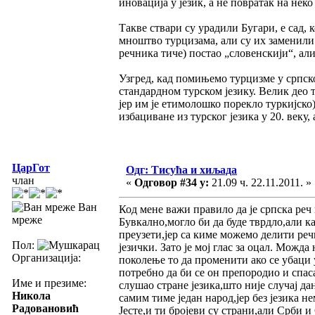
иновација у језик, а не повратак на нек
Такве ствари су урадили Бугари, е сад, к
мноштво турцизама, али су их заменили р
речника тиче) постао „словенскији“, ал
Узгред, кад помињемо турцизме у српском
стандардном турском језику. Велик део т
јер им је етимолошко порекло туркијско) 
избациване из турског језика у 20. веку,
ЦарГот
Одг: Тисућа и хиљада
члан
«
Одговор #34 у:
21.09 ч. 22.11.2011. »
Ван
Код мене важи правило да је српска реч
мреже
Бувкално,могло би да буде тврдло,али ка
преузети,јер са киме можемо делити реч
Пол:
језички. Зато је мој глас за оцал. Можд
Организација:
поколење то да променити ако се убаци у
потребно да би се он препородио и спас
Име и презиме:
слушао стране језика,што није случај да
Никола
самим тиме један народ,јер без језика не
Радовановић
Јесте,и ти бројеви су страни,али Срби 