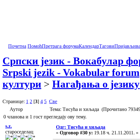
Почетна
Помоћ
Претрага форума
Календар
Тагови
Пријављив
Српски језик - Вокабулар ф
Srpski jezik - Vokabular forum
култури
>
Нагађања о језику
Странице:
1
2
[
3
]
4
5
Све
Аутор
Тема: Тисућа и хиљада (Прочитано 79349
0 чланова и 1 гост прегледају ову тему.
s.z.
Одг: Тисућа и хиљада
староседелац
«
Одговор #30 у:
19.18 ч. 21.11.2011. »