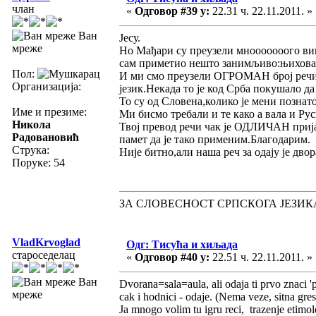
члан
«
Одговор #39 у:
22.31 ч. 22.11.2011. »
Ван
Јесу.
мреже
Но Мађари су преузели мнооооооого виш
сам приметио нешто занимљиво:њихова р
Пол:
И ми смо преузели ОГРОМАН број речи из
Организација:
језик.Некада то је код Срба покушало да
То су од Словена,колико је мени познат
Име и презиме:
Ми бисмо требали и те како а вала и Рус
Никола
Твој превод речи чак је ОДЛИЧАН прија
Радовановић
памет да је тако применим.Благодарим.
Струка:
Није битно,али наша реч за одају је двор
Поруке: 54
ЗА СЛОВЕСНОСТ СРПСКОГА ЈЕЗИК
VladKrvoglad
Одг: Тисућа и хиљада
староседелац
«
Одговор #40 у:
22.51 ч. 22.11.2011. »
Ван
Dvorana=sala=aula, ali odaja ti prvo znaci 'pr
мреже
cak i hodnici - odaje. (Nema veze, sitna gres
Ja mnogo volim tu igru reci, trazenje etimol