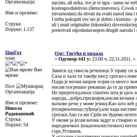
Организација:
nacisto, ali neka, sve je to igra - samo ne tre
kontraproduktivno (štetocinstveno). Covek mor
Име и презиме:
(stvarnostan) da shvati da svaki narod ima i t
I treba pokupiti sve sto je dobro i korisno -
Струка:
ali i znati originalne (iskonske) slovenske/s
Поруке: 1.137
preterivati nipodastavanjem drugih naroda i n
ЦарГот
Одг: Тисућа и хиљада
члан
«
Одговор #41 у:
23.00 ч. 22.11.2011. »
Ван
Зависи од смисла реченице.У праву си з
мреже
Сала и хала ти такође нису српске-словен
Одаја је веома широк појам са много зн
Пол:
нисам погрешио рекавши да се да превес
Организација:
Не пријатељу,ниси схватио шта је циљ м
народа...добро,признајем,нисам велики
Име и презиме:
њихове речи у моме језику.Као што већ р
Никола
(позајмљенице,туђице),али када настане
Радовановић
српског.Ако га ми Срби не будемо штит
Струка:
У овоме ја јесам веома задрт и стварно
Поруке: 54
народничких (националистичких) неспо
горе,Усташом.
У осталим случајевима,поносно употреб