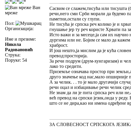
Ван
Сасвим се слажем,тисућа или тисушта (
мреже
речи,него сми Срби морали да будемо п
паметни,остали су глупи.
Пол:
Не тисућа је српска реч колико је и хрва
Организација:
гнушање јер ту реч користе Хрвати па за 
Исто важи и за месеце,ја сам их научио
Име и презиме:
дургима или не. Бојим се мало да кажем
Никола
храброст.
Радовановић
И још нешто,ја мислим да је кућа словен
Струка:
превод:просторија.
Поруке: 54
За речи подрум (друм-хунгаризам) и чели
лако то средити.
Приземље означава простор при земљи,
друго значење код нас,мало опширније 
А за челик. . . то је мало другачији слу
речи оцал и избацивање речи челик сред
Не знам да ли је пита српска реч или не
већ превод на српски језик,онда у реду.
што се не дира,као ни имена одређене в
ЗА СЛОВЕСНОСТ СРПСКОГА ЈЕЗИК