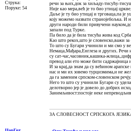
Струка:
речи за њих,док за хиљаду-тисућу-тисушт
Поруке: 54
Није као мера,већ је то био утицај цркв
Даље је ту био утицај и трговаца,па је
коју можемо назвати странојебољка. И не
други народи били привучени науком,до
запали под Турке.
Па било да је била тисућа жива код Срба
Као што рекох,што је словенско,важи за 
То што су Бугари учинили и ми смо у ве
Немаца,Мађара,Енглеза и других. Речи из
су сат-час,часовник,кашика-жлица,,цифр
превод али ето може бити садржајница и
И за крај,да знам да су већином арапске 
нас и ми их зовемо турцизмима,и не жел
да га заменим српском-словенском речју
Него то што су учинили Бугари су удела
делотворно јер је довело до добрих исход
Занимљивост:постоје неке непреводљиве
ЗА СЛОВЕСНОСТ СРПСКОГА ЈЕЗИК
ЦарГот