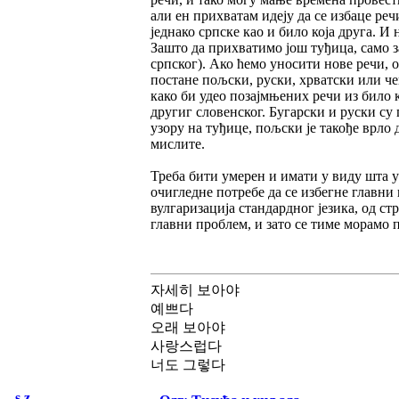
али ен прихватам идеју да се избаце речи
једнако српске као и било која друга. И 
Зашто да прихватимо још туђица, само зат
српског). Ако ћемо уносити нове речи,
постане пољски, руски, хрватски или ч
како би удео позајмњених речи из било к
другиг словенског. Бугарски и руски су
узору на туђице, пољски је такође врло 
мислите.
Треба бити умерен и имати у виду шта 
очигледне потребе да се избегне главни 
вулгаризација стандардног језика, од стра
главни проблем, и зато се тиме морамо 
자세히 보아야
예쁘다
오래 보아야
사랑스럽다
너도 그렇다
s.z.