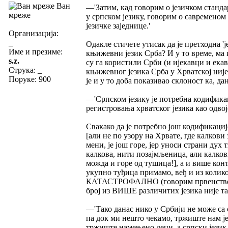
Ван
—'Затим, кад говорим о језичком станда
мреже
у српском језику, говорим о савременом 
језичке заједнице.'
Организација:
_
Одакле стичете утисак да је претходна '
Име и презиме:
књижевни језик Срба? И у то време, ма к
s.z.
су га користили Срби (и ијекавци и ека
Струка:
_
књижевног језика Срба у Хрватској није
Поруке: 900
је и у то доба показивао склоност ка, д
—'Српском језику је потребна кодификац
регистровања хрватског језика као одвој
Свакако да је потребно још кодификаци
[али не по узору на Хрвате, где калкови 
мени, је још горе, јер уноси страни дух
калкова, нити позајмљеница, али калков
можда и горе од тушица!], а и више кон
укупно туђица примамо, веђ и из колик
КАТАСТРОФАЛНО (говорим првенствено о
број из ВИШЕ различитих језика није та
—'Тако данас нико у Србији не може са 
па док ми нешто чекамо, тржиште нам је
тржиште намењено деци, а српски језик н