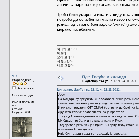
Значи, ствари не стоје онако како мислите.
Треба бити умерен и имати у виду шта ун
потребе да се избегне главни извор непоже
језика, од стране београдске 'елите' (тамо 
морамо позабавити.
자세히 보아야
예쁘다
오래 보아야
사랑스럽다
너도 그렇다
s.z.
Одг: Тисућа и хиљада
староседелац
«
Одговор #44 у:
16.12 ч. 24.11.2011.
Ван мреже
Цитирано: ЦарГот на 22.31 ч. 22.11.2011.
Јесу.
Организација:
_
Но Мађари су преузели мнооооооого више речи него
Име и презиме:
занимљиво:њихова реч за улицу потиче од наше речи
s.z.
И ми смо преузели ОГРОМАН број речи из бројних јези
Струка:
_
Друштво србске словесности па је престало.
Поруке: 900
То су од Словена,колико је мени познато,уделали Хр
Ми бисмо требали и те како а вала и Руси.
Твој превод речи чак је ОДЛИЧАН пријатељу,хвала мн
применим.Благодарим.
Није битно,али наша реч за одају је дворана.