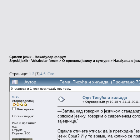
Српски језик - Вокабулар форум
Srpski jezik - Vokabular forum
>
О српском језику и култури
>
Нагађања о јез
Странице:
1
2
[
3
]
4
5
Све
Аутор
Тема: Тисућа и хиљада (Прочитано 79
0 чланова и 1 гост прегледају ову тему.
s.z.
Одг: Тисућа и хиљада
староседелац
«
Одговор #30 у:
19.18 ч. 21.11.2011.
Ван мреже
—'Затим, кад говорим о језичком стандарду
српском језику, говорим о савременом српс
Организација:
_
заједнице.'
Име и презиме:
s.z.
Струка:
_
Одакле стичете утисак да је претходна 'ј
Поруке: 900
језик Срба? И у то време, ма колико се при