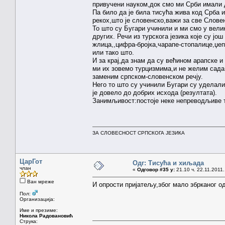
привучени науком,док смо ми Срби имали д
Па било да је била тисућа жива код Срба и
рекох,што је словенско,важи за све Словен
То што су Бугари учинили и ми смо у вели
других. Речи из турскога језика које су јо
жлица,,цифра-бројка,чарапе-стопалице,џеп
или тако што.
И за крај,да знам да су већином арапске и
ми их зовемо турцизмима,и не желим сада 
заменим српском-словенском речју.
Него то што су учинили Бугари су уделали
је довело до добрих исхода (резултата).
Занимљивост:постоје неке непреводљиве т
ЗА СЛОВЕСНОСТ СРПСКОГА ЈЕЗИКА
ЦарГот
Одг: Тисућа и хиљада
члан
«
Одговор #35 у:
21.10 ч. 22.11.2011.
Ван мреже
И опрости пријатељу,због мало збрканог од
Пол:
Организација:
Име и презиме:
Никола Радовановић
Струка: