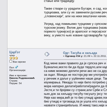
стање или традицију.
Такве ствари су урадили Бугари, е сад, ко
турцизама, али су их заменили руским речи
„словенскији“, али на неки вештачки начин.
Узгред, кад помињемо турцизме у српском 
турском језику. Велик део турцизама (назва
порекло туркијско) је арапског и персијског
веку, а уместо њих коване одговарајуће ту
ЦарГот
Одг: Тисућа и хиљада
члан
«
Одговор #34 у:
21.09 ч. 22.11.2011.
Ван мреже
Код мене важи правило да је српска реч и 
Бувкално,могло би да буде тврдло,али када
Пол:
Организација:
са киме можемо делити речи ако не са друг
за оцал. Можда не постоји,јер ми употреб
Име и презиме:
Никола Радовановић
у речник и даље у уџбенике наше деце. Так
Струка:
изумирања. Некада то није било потребно ј
Поруке: 54
мора напорно делати/работати/радити да би
Јесте,и ти бројеви су страни,али Срби и 
њих,док за хиљаду-тисућу-тисушту јесу те 
Није као мера,већ је то био утицај цркве,п
био утицај и трговаца,па је ушла ето хиљ
назвати странојебољка. И немој тако,није 