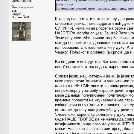
Него то што су учинили Бугари су уделали и Хрвати,
Организација:
_
(резултата).
Име и презиме:
Занимљивост:постоје неке непреводљиве турске речи 
s.z.
Струка:
_
Поруке: 900
Шта код вас важи, и шта јесте, су две раз
словенког језика, него задржати већ дуго
СИГУРНИ, нема ничега горег на овоме свет
НАЈОГОРА могућа опција. Зашто? Зато што
Тиме се уносе туђи начини творбе језика, 
можда неприметно). Данашњи хрватски, коме
на површини, а готово немачки у духу. А и
Чешког, Пољског и сличних (а српски да и
Ви се дивите исходу, а ја бих могао само 
нео-У политике, а тек онда стварно лингви
Српски језик, наш матерњи језик, је језик
неке старе речи 'оживити', и учинити или
али то с е НЕ СМЕ чинити са свим речима,
непрекомерну употребу страних речи, и пр
мере да наши полуписмени политичари мог
времена провести на изучаваеу еима страни
избаце речи попут 'челик'и сличних, које с
не желим да се у наш језик убацују речи и
'словенског корена' (а склепане у духу нек
буде НАШЕ ТВОРБЕ (ја не желим да српски
позајмњивати, онда позајмљујмо из ШТО ВИ
мањи. Наш језик је знатно чистији од било
Хрвати, Чеси и Пољаци ковали речи по узо