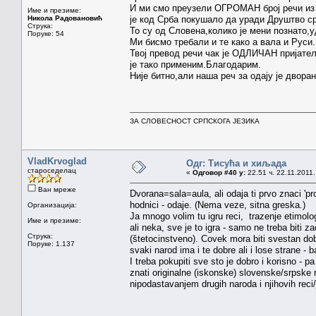
И ми смо преузели ОГРОМАН број речи из бр
Име и презиме:
Никола Радовановић
је код Срба покушало да уради Друштво ср
Струка:
То су од Словена,колико је мени познато,
Поруке: 54
Ми бисмо требали и те како а вала и Руси.
Твој превод речи чак је ОДЛИЧАН пријатељ
је тако применим.Благодарим.
Није битно,али наша реч за одају је дворан
ЗА СЛОВЕСНОСТ СРПСКОГА ЈЕЗИКА
VladKrvoglad
Одг: Тисућа и хиљада
староседелац
«
Одговор #40 у:
22.51 ч. 22.11.2011.
Ван мреже
Dvorana=sala=aula, ali odaja ti prvo znaci 'pro
hodnici - odaje. (Nema veze, sitna greska.)
Организација:
Ja mnogo volim tu igru reci, trazenje etimolog
Име и презиме:
ali neka, sve je to igra - samo ne treba biti z
Струка:
(štetocinstveno). Covek mora biti svestan dobri
Поруке: 1.137
svaki narod ima i te dobre ali i lose strane - b
I treba pokupiti sve sto je dobro i korisno - p
znati originalne (iskonske) slovenske/srpske r
nipodastavanjem drugih naroda i njihovih reci/