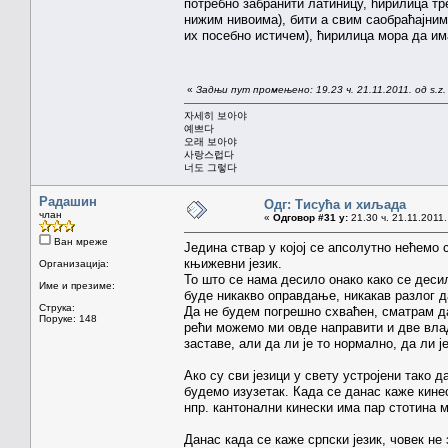
потребно забранити латиницу, ћирилица тре
нижим нивоима), бити а свим саобраћајним
их посебно истичем), ћирилица мора да и
«
Задњи пут промењено: 19.23 ч. 21.11.2011. од s.z.
자세히 보아야
예쁘다
오래 보아야
사랑스럽다
너도 그렇다
Радашин
Одг: Тисућа и хиљада
члан
«
Одговор #31 у:
21.30 ч. 21.11.2011.
Ван мреже
Једина ствар у којој се апсолутно нећемо 
књижевни језик.
Организација:
То што се нама десило онако како се деси
Име и презиме:
буде никакво оправдање, никакав разлог д
Струка:
Да не будем погрешно схваћен, сматрам д
Поруке: 148
рећи можемо ми овде направити и две вла
заставе, али да ли је то нормално, да ли ј
Ако су сви језици у свету устројени тако д
будемо изузетак. Када се данас каже кинеск
нпр. кантонални кинески има пар стотина 
Данас када се каже српски језик, човек не