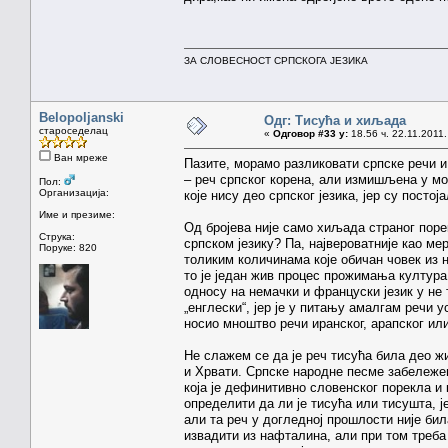
ЗА СЛОВЕСНОСТ СРПСКОГА ЈЕЗИКА
Belopoljanski
Одг: Тисућа и хиљада
староседелац
«
Одговор #33 у:
18.56 ч. 22.11.2011.
Ван мреже
Пазите, морамо разликовати српске речи и
– реч српског корена, али измишљена у мом
Пол:
Организација:
које нису део српског језика, јер су пост
Име и презиме:
Од бројева није само хиљада страног поре
Струка:
српском језику? Па, највероватније као мер
Поруке: 820
толиким количинама које обичан човек из на
то је један жив процес прожимања култура,
односу на немачки и француски језик у не 
„енглески“, јер је у питању амалгам речи у
носио мноштво речи иранског, арапског или
Не слажем се да је реч тисућа била део ж
и Хрвати. Српске народне песме забележен
која је дефинитивно словенског порекла и
определити да ли је тисућа или тисушта, је
али та реч у догледној прошлости није била
извадити из нафталина, али при том треба б