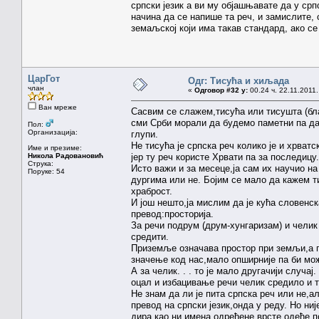
српски језик а ви му објашњавате да у 
начина да се напише та реч, и замислите, 
земаљској који има такав стандард, ако се
ЦарГот
Одг: Тисућа и хиљада
члан
«
Одговор #32 у:
00.24 ч. 22.11.2011.
Ван мреже
Сасвим се слажем,тисућа или тисушта (бла
сми Срби морали да будемо паметни па да
Пол:
Организација:
глупи.
Не тисућа је српска реч колико је и хрват
Име и презиме:
Никола Радовановић
јер ту реч користе Хрвати па за последицу.
Струка:
Исто важи и за месеце,ја сам их научио н
Поруке: 54
дургима или не. Бојим се мало да кажем т
храброст.
И још нешто,ја мислим да је кућа словенск
превод:просторија.
За речи подрум (друм-хунгаризам) и челик 
средити.
Приземље означава простор при земљи,а 
значење код нас,мало опширније па би мо
А за челик. . . то је мало другачији случа
оцал и избацивање речи челик средило и т
Не знам да ли је пита српска реч или не,а
превод на српски језик,онда у реду. Но ниј
дира,као ни имена одређене врсте одеће п