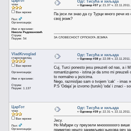
ЦарГот
Одг: Тисућа и хиљада
члан
«
Одговор #37 у:
21.37 ч. 22.11.2011.
Ван мреже
Па јеси ли знао да су Турци много речи и
свој језик?
Пол:
Организација:
Име и презиме:
Никола Радовановић
Струка:
ЗА СЛОВЕСНОСТ СРПСКОГА ЈЕЗИКА
Поруке: 54
VladKrvoglad
Одг: Тисућа и хиљада
староседелац
«
Одговор #38 у:
22.08 ч. 22.11.2011.
Ван мреже
Cuj, Turci ponesto jesu preuzeli od nas, a i 
romantizujemo - istina je da smo mi preuzeli 
Организација:
to normalno u jezicima.
Име и презиме:
Nego, razmisljao sam o tvojem 'cak' - imas rec
Струка:
P.S 'Odaja' je izvorno (turski) 'oda' i znaci - s
Поруке: 1.137
ЦарГот
Одг: Тисућа и хиљада
члан
«
Одговор #39 у:
22.31 ч. 22.11.2011.
Ван мреже
Јесу.
Но Мађари су преузели мнооооооого више 
Пол:
Организација:
приметио нешто занимљиво:њихова реч за у