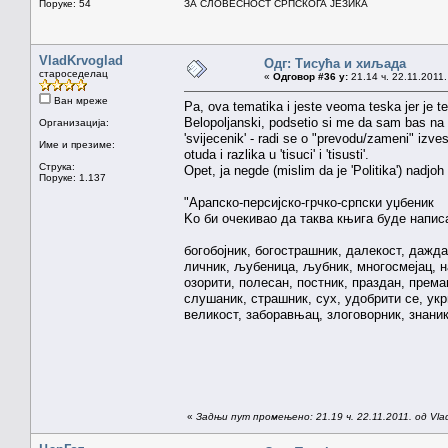
Поруке: 54
ЗА СЛОВЕСНОСТ СРПСКОГА ЈЕЗИКА
VladKrvoglad
Одг: Тисућа и хиљада
староседелац
«
Одговор #36 у:
21.14 ч. 22.11.2011.
Ван мреже
Pa, ova tematika i jeste veoma teska jer je te
Belopoljanski, podsetio si me da sam bas na ov
Организација:
'svijecenik' - radi se o "prevodu/zameni" izves
Име и презиме:
otuda i razlika u 'tisuci' i 'tisusti'.
Струка:
Opet, ja negde (mislim da je 'Politika') nadjoh 
Поруке: 1.137
"Арапско-персијско-грчко-српски уџбеник
Kо би очекивао да таква књига буде написа
богобојник, богострашник, далекост, даждан
личник, љубеница, љубник, многосмејац, на
озорити, полесан, постник, праздан, прем
слушаник, страшник, сух, удобрити се, укр
великост, заборавњац, злоговорник, знаник
«
Задњи пут промењено: 21.19 ч. 22.11.2011. од Vla