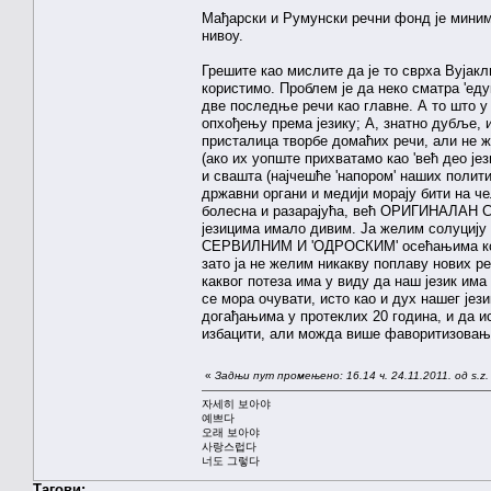
Мађарски и Румунски речни фонд је миним
нивоу.
Грешите као мислите да је то сврха Вујакл
користимо. Проблем је да неко сматра 'едук
две последње речи као главне. А то што у 
опхођењу према језику; А, знатно дубље, 
присталица творбе домаћих речи, али не же
(ако их уопште прихватамо као 'већ део јези
и свашта (најчешће 'напором' наших полит
државни органи и медији морају бити на че
болесна и разарајућа, већ ОРИГИНАЛАН С
језицима имало дивим. Ја желим солуцију
СЕРВИЛНИМ И 'ОДРОСКИМ' осећањима која с
зато ја не желим никакву поплаву нових ре
каквог потеза има у виду да наш језик има
се мора очувати, исто као и дух нашег јез
догађањима у протеклих 20 година, и да и
избацити, али можда више фаворитизовање
«
Задњи пут промењено: 16.14 ч. 24.11.2011. од s.z.
자세히 보아야
예쁘다
오래 보아야
사랑스럽다
너도 그렇다
Тагови: