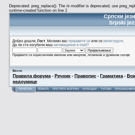
Deprecated: preg_replace(): The /e modifier is deprecated, use preg_re
runtime-created function on line 2
Српски јез
Srpski jez
Добро дошли,
Гост
. Молимо вас
пријавите се
или се
региструјте
.
Да ли сте изгубили ваш
активациони e-mail?
Пријавите се корисничким именом или имејлом, лозинком и дужином сесије
Вести
:
Правила форума
-
Речник
-
Правопис
-
Граматика
-
Вок
недоумице
ПОЧЕТНА
ПОМОЋ
ПРЕТРАГА ФОРУМА
КАЛЕНДАР
ТАГОВИ
ПРИЈАВЉИВА