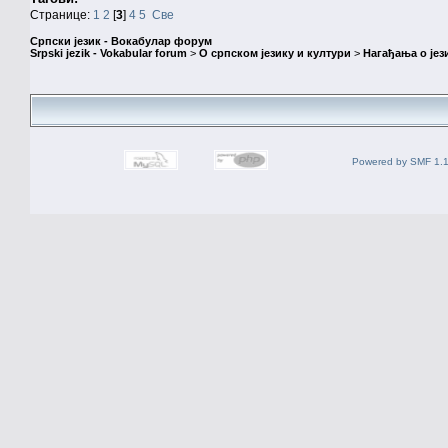
Странице:
1
2
[
3
]
4
5
Све
Српски језик - Вокабулар форум
Srpski jezik - Vokabular forum
>
О српском језику и култури
>
Нагађања о јез
Powered by SMF 1.