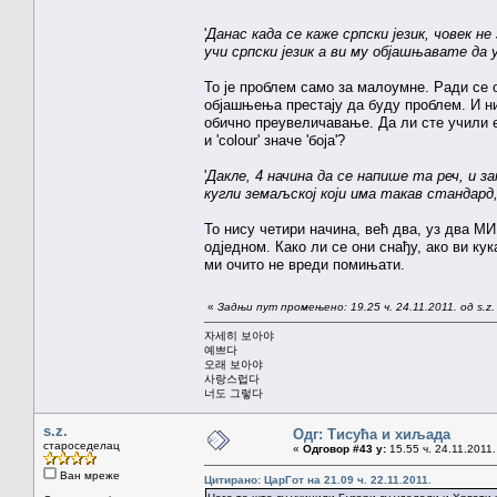
'
Данас када се каже српски језик, човек н
учи српски језик а ви му објашњавате 
То је проблем само за малоумне. Ради се о
објашњења престају да буду проблем. И нико
обично преувеличавање. Да ли сте учили ен
и 'colour' значе 'боја'?
'
Дакле, 4 начина да се напише та реч, и з
кугли земаљској који има такав стандард
То нису четири начина, већ два, уз два М
одједном. Како ли се они снађу, ако ви кук
ми очито не вреди помињати.
«
Задњи пут промењено: 19.25 ч. 24.11.2011. од s.z.
자세히 보아야
예쁘다
오래 보아야
사랑스럽다
너도 그렇다
s.z.
Одг: Тисућа и хиљада
староседелац
«
Одговор #43 у:
15.55 ч. 24.11.2011.
Ван мреже
Цитирано: ЦарГот на 21.09 ч. 22.11.2011.