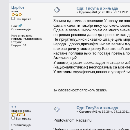
ЦарГот
Одг: Тисућа и хиљада
члан
«
Одговор #41 у:
23.00 ч. 22.11.2011.
Ван мреже
Зависи од смисла реченице.У праву си зап
Сала и хала ти такође нису српске-словенс
Пол:
Организација:
Одаја је веома широк појам са много знач
погрешио рекавши да се да превести као д
Име и презиме:
Никола Радовановић
Не пријатељу,ниси схватио шта је циљ мој
Струка:
народа...добро,признајем,нисам велики љ
Поруке: 54
њихове речи у моме језику.Као што већ рек
настане поплава њих,то постаје претња по 
Американци?
У овоме ја јесам веома задрт и стварно и
(националистичких) неспоразума са мрзите
У осталим случајевима,поносно употребља
ЗА СЛОВЕСНОСТ СРПСКОГА ЈЕЗИКА
s.z.
Одг: Тисућа и хиљада
староседелац
«
Одговор #42 у:
15.26 ч. 24.11.2011.
Ван мреже
Postovanom Radasinu:
Организација:
_
'
Једина ствар у којој се апсолутно нећемо