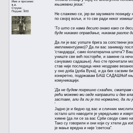
Име и презиме:
књижевни језик.
'
s.z.
Струка:
_
Поруке: 900
Не слажемо се, јер ви заузимате позицију 
по својој вољи, и то све ради неког измишљ
'
То што се нама десило онако како се дес
буде никакво оправдање, никакав разлог да
Да ли је вас уопште брига за сопствени је
имплементујемо)? Да ли вас занимају посл
'стандарда', само ќолатерална штета'? Ваш
униште све већ постојеће, и замене га неч
сачувамо садашње). Ако сте прочитали мој
став није последица неке нездраве везано
у оно доба (доба Вука), и да бих сасвим 
конкретно, подржавам БАШ САДАШЊИ књи
комуникацији.
'
Да не будем погрешно схваћен, сматрам 
рећи можемо ми овде направити и две вла
заставе, али да ли је то нормално, да ли 
'
Јадно је и бедно од вас и сличних мислит
остало што наводите је увредљиво и изврт
химне (да ли се за вас Срби своде само на
Тако су говорили и они који су хтели да и
је мање вредна и није 'светска''.