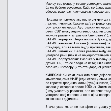
'
Ако су сви језици у свету устројени тако 
да ми будемо изузетак. Када се данас каже 
односи, иако нпр. кантонални кинески им
Не давајте примере ако нисте сигурни да 
лажних чињница. Кажете да 'сви језици св
Британски енглески, Аустралски енглеск
речи. СВИ имају јединствено локални фонд 
користе различита правила 'спеловања' (са
ЗАТИМ,
корејски
: Једна норма у Јужној, 
ЗАТИМ,
немачки
: Писање (спеловање) се 
стандард, али га мало људи прихвата, тако
ЗАТИМ,
шпански
: Велике разлике међу ев
употреба речи (чак и на најједноставнијем ни
ЗАТИМ,
португалски
: Разлике у писању 
ДУБЛЕТА, што се своди на исто; Није била
разлике), изговору (и то стандардног језик
КИНЕСКИ
: Кинески језик има више дијале
књижевни језик НИЈЕ јединствен у свим ки
се користе традиционални (пуни) знакови,
кованице створене после 1950-их. Затим с
(нечу улазити у разлоге), али се пише т
употребе свој изговор, а не онај са север
кантонског) дијалекта.
Значи, укратко, ви не познајете ситуацију у