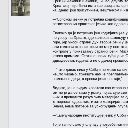
Срби (и ијекавци и екавци), ишао 'другим 
Хрватској није била иста као варијанта срп
ка, данас још присутнијем, вештачком и и
—'Српском језику је потребна кодификациј
регистровања хрватског језика као одвојено
Свакако да је потребно још кодификације 
по узору на Хрвате, где калкови замењују с
горе, јер уноси страни дух творбе речи у 
али калкови страних речи не могу постати 
контроле у прихватању страних речи. Мисл
језика примамо. Стотине нових туђица и
ддвадесетак година, а не о даљој прошлост
—'Тако данас нико у Србији не може са си
нешто чекамо, тржиште нам је преплављено
намењено деци, а српски језик нестаје,'
Видите, ја не видим хрватски као стварно
Битно је да се тамо у језику појављује све
њих и преводити разумљив материјал за од
'отпорност' одраслих, и зато материјал на
Значи, нема потребе за ускогрудним глупа
—'..међународне институције језик у Србији
То је тачно само у случају употребе латин