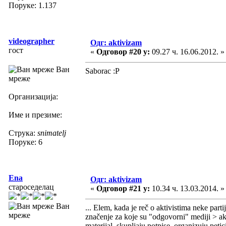
Поруке: 1.137
videographer
Одг: aktivizam
гост
«
Одговор #20 у:
09.27 ч. 16.06.2012. »
Ван
Saborac :P
мреже
Организација:
Име и презиме:
Струка:
snimatelj
Поруке: 6
Ena
Одг: aktivizam
староседелац
«
Одговор #21 у:
10.34 ч. 13.03.2014. »
Ван
... Elem, kada je reč o aktivistima neke part
мреже
značenje za koje su "odgovorni" mediji > akti
materijal, skupljaju potpise, organizuju peti