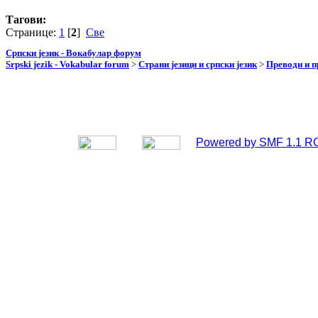
Тагови:
Странице:
1
[
2
]
Све
Српски језик - Вокабулар форум
Srpski jezik - Vokabular forum
>
Страни језици и српски језик
>
Преводи и 
Powered by SMF 1.1 R