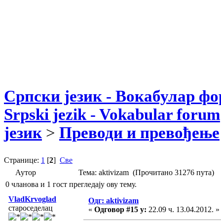
Српски језик - Вокабулар ф
Srpski jezik - Vokabular forum
језик
>
Преводи и превођење
Странице:
1
[
2
]
Све
Аутор
Тема: aktivizam (Прочитано 31276 пута)
0 чланова и 1 гост прегледају ову тему.
VladKrvoglad
Одг: aktivizam
староседелац
«
Одговор #15 у:
22.09 ч. 13.04.2012. »