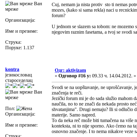
Ван
Cuj, nemam ja nista protiv sto ti nemas potre
мреже
mozes, (kako si sama rekla) naci u recnickim
forum?
Организација:
U jednom se slazem sa tobom: ne mozemo se sl
Име и презиме:
njegovim raznim fasetama, a tvoj se svodi 
Струка:
Поруке: 1.137
kontra
Одг: aktivizam
језикословац
«
Одговор #16 у:
09.33 ч. 14.04.2012. »
староседелац
Svodi se na uopštavanje, ne uprošćavanje, j
Ван
značenja te reči.
мреже
Jezički forum mi je do sada služio mahom d
naučila, no to ne znači da nekada prosto neć
Пол:
shvatanjima". Drugi nemaju? Ili si odlučio 
Организација:
materije. Samo napred.
To da neka reč može biti tumačena na više n
Име и презиме:
konteksta, ni to nije sporno. Ako ćemo na ta
osnovno značenje. I to nema nikakve veze sa
Струка: