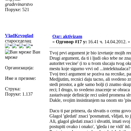
građevinarstvo
Поруке: 521
VladKrvoglad
Одг: aktivizam
староседелац
«
Одговор #17 у:
16.41 ч. 14.04.2012. »
Ван
Tvoj prvi argument je bio izvrtanje mojih rec
мреже
Drugi argument, da ti i ljudi oko tebe ne zna
autoritet vecine' (i to u tvom slucaju tvog 
Организација:
mestu koje sigurno vrvi od ...intelektualaca?
Tvoj treci argument se poziva na recnike, pa 
Име и презиме:
Medjjutim, recnici daju tacno, ali svedeno zn
stedi prostor, a gde samo bolji (i znatno skup
Струка:
reci; I drugo, to svedeno znacenje se obrac
Поруке: 1.137
zastarivanje definicije reci usled promena s
Dakle, svojim insistiranjem na onom sto 'pis
Dacu ti par primera, da shvatis o cemu govo
Glagol 'gledati' znaci 'posmatrati, vîdjati, to 
Ali, glagol gledati znaci i shvatiti, imati svo
postupiti ovako i onako', 'gleda i ne vidi' itd.