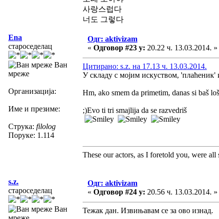
사랑스럽다
너도 그렇다
Ena
Одг: aktivizam
староседелац
«
Одговор #23 у:
20.22 ч. 13.03.2014. »
Ван
Цитирано: s.z. на 17.13 ч. 13.03.2014.
мреже
У складу с мојим искуством, 'плаћеник'
Организација:
Hm, ako smem da primetim, danas si baš loš
Име и презиме:
;)Evo ti tri smajlija da se razvedriš
Струка:
filolog
Поруке: 1.114
These our actors, as I foretold you, were all sp
s.z.
Одг: aktivizam
староседелац
«
Одговор #24 у:
20.56 ч. 13.03.2014. »
Ван
Тежак дан. Извињавам се за ово изнад.
мреже