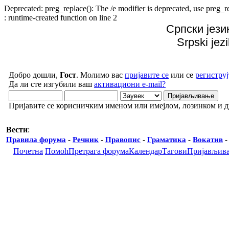
Deprecated: preg_replace(): The /e modifier is deprecated, use preg
: runtime-created function on line 2
Српски јези
Srpski jez
Добро дошли,
Гост
. Молимо вас
пријавите се
или се
региструј
Да ли сте изгубили ваш
активациони e-mail?
Пријавите се корисничким именом или имејлом, лозинком и 
Вести
:
Правила форума
-
Речник
-
Правопис
-
Граматика
-
Вокатив
Почетна
Помоћ
Претрага форума
Календар
Тагови
Пријављив