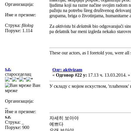
Организација:
ljudima koji na razne načine svojim radom n
pažnju na potrebu šireg društvenog delovanj
Име и презиме:
grupama, briga o životinjama, humanitarne ak
Струка:
filolog
Za
aktivistu
bi
delatnik
bio odgovarajući si
Поруке: 1.114
pa delatnik bar meni izgleda nekako starov
These our actors, as I foretold you, were all sp
s.z.
Одг: aktivizam
староседелац
«
Одговор #22 у:
17.13 ч. 13.03.2014. »
Ван
У складу с мојим искуством, 'плаћеник'
мреже
Организација:
_
Име и презиме:
s.z.
자세히 보아야
Струка:
_
예쁘다
Поруке: 900
오래 보아야