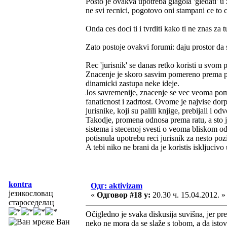
Posto je ovakva upotreba glagola 'gledati' u z
ne svi recnici, pogotovo oni stampani ce to ce
Onda ces doci ti i tvrditi kako ti ne znas za 
Zato postoje ovakvi forumi: daju prostor da s
Rec 'jurisnik' se danas retko koristi u svom 
Znacenje je skoro sasvim pomereno prema pr
dinamicki zastupa neke ideje.
Jos savremenije, znacenje se vec veoma pome
fanaticnost i zadrtost. Ovome je najvise dorp
jurisnike, koji su palili knjige, prebijali i od
Takodje, promena odnosa prema ratu, a sto j
sistema i stecenoj svesti o veoma bliskom odn
potisnula upotrebu reci jurisnik za nesto poz
A tebi niko ne brani da je koristis iskljucivo
kontra
Одг: aktivizam
језикословац
«
Одговор #18 у:
20.30 ч. 15.04.2012. »
староседелац
Očigledno je svaka diskusija suvišna, jer p
Ван
neko ne mora da se slaže s tobom, a da istov