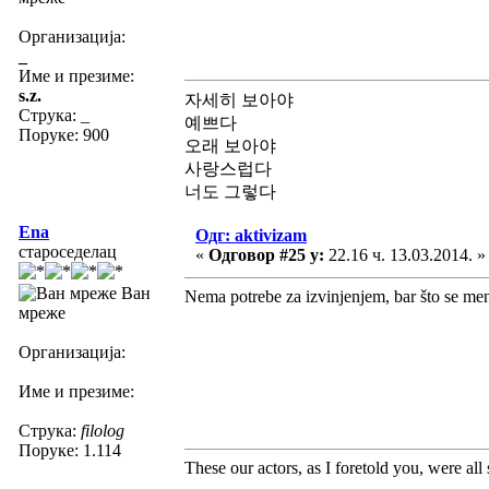
Организација:
_
Име и презиме:
s.z.
자세히 보아야
Струка:
_
예쁘다
Поруке: 900
오래 보아야
사랑스럽다
너도 그렇다
Ena
Одг: aktivizam
староседелац
«
Одговор #25 у:
22.16 ч. 13.03.2014. »
Ван
Nema potrebe za izvinjenjem, bar što se men
мреже
Организација:
Име и презиме:
Струка:
filolog
Поруке: 1.114
These our actors, as I foretold you, were all sp