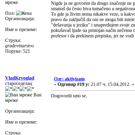
мреже
Nigde ja ne govorim da drugo značenje ne po
smatraš da često biva tumačeno u negativno
Пол:
To gde ja živim nema nikakve veze, u kakvom
Организација:
pravo da zaključiš da oni ne mogu biti intel
"dešavanja u jeziku" i unapređujem svoje zn
Име и презиме:
pokušavaš ljude na pristojan način nečemu 
profesor i da prekinem prepisku, jer ne vod
Струка:
građevinarstvo
Поруке: 521
VladKrvoglad
Одг: aktivizam
староседелац
«
Одговор #19 у:
21.07 ч. 15.04.2012. »
Ван
Dogovorili smo se.
мреже
Организација:
Име и презиме:
Струка: