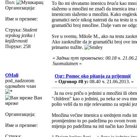
Пол:
To što mi shvatamo imenicu
braća
kao množi
Организација:
slažemo u množini ne znači da imenica ima 
imenicom slažemo u množini. Kako engleski (
Име и презиме:
gramatici neće nikog naterati da na testu iz
gramatički broj množine. Dalje vam ne odg
Струка:
Student
srpskog jezika i
Sve u svemu, Miloše M., ako na testu zaokru
književnosti
Ako zaokružite da je gramatički broj ove im
Поруке: 258
primarno tražite.
«
Задњи пут промењено: 00.18 ч. 21.06.2
Suomalainen
»
OMali
Одг: Pomoc oko pitanja za prijemni(
pod_nadzorom
«
Одговор #8 у:
08.40 ч. 21.06.2013. »
одомаћен члан
Ja na ovu priču o jednini u množini ili ob
Ван
"children" kao o jednini, pa neka se ova mn
мреже
pošto veliš da to nije relevantno za srpski jez
Организација:
Množina većine imenica u srednjem rodu ima
promijenimo to po padežima po ovom tvom pr
Име и презиме:
mijenja po padežima na isti način kao ženski
Струка: