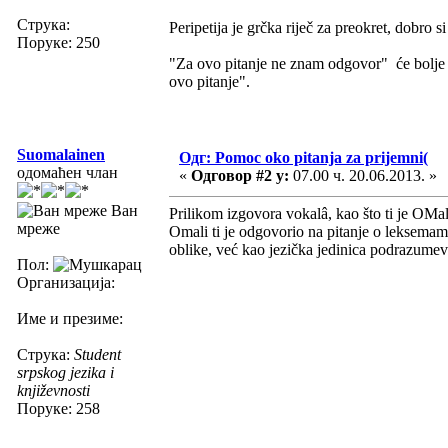
Струка:
Peripetija je grčka riječ za preokret, dobro 
Поруке: 250
"Za ovo pitanje ne znam odgovor" će bolje 
ovo pitanje".
Suomalainen
Одг: Pomoc oko pitanja za prijemni(
одомаћен члан
«
Одговор #2 у:
07.00 ч. 20.06.2013. »
Ван
Prilikom izgovora vokalâ, kao što ti je OMal
мреже
Omali ti je odgovorio na pitanje o leksemam
oblike, već kao jezička jedinica podrazume
Пол:
Организација:
Име и презиме:
Струка:
Student
srpskog jezika i
književnosti
Поруке: 258