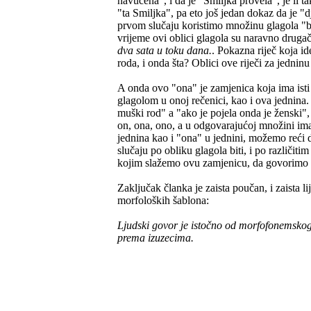
navučena", i da je "Smiljka provela", je li ta
"ta Smiljka", pa eto još jedan dokaz da je "dj
prvom slučaju koristimo množinu glagola "bi
vrijeme ovi oblici glagola su naravno drugači
dva sata u toku dana.
. Pokazna riječ koja 
roda, i onda šta? Oblici ove riječi za jedninu 
A onda ovo "ona" je zamjenica koja ima isti 
glagolom u onoj rečenici, kao i ova jednina
muški rod" a "ako je pojela onda je ženski"
on, ona, ono, a u odgovarajućoj množini i
jednina kao i "ona" u jednini, možemo reći 
slučaju po obliku glagola biti, i po različi
kojim slažemo ovu zamjenicu, da govorimo o
Zaključak članka je zaista poučan, i zaista 
morfoloških šablona:
Ljudski govor je istočno od morfofonemskog ra
prema izuzecima.