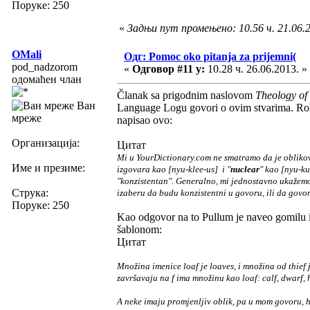
Поруке: 250
«
Задњи пут промењено: 10.56 ч. 21.06.
OMali
Одг: Pomoc oko pitanja za prijemni(
pod_nadzorom
«
Одговор #11 у:
10.28 ч. 26.06.2013. »
одомаћен члан
Članak sa prigodnim naslovom
Theology of
Ван
Language Logu govori o ovim stvarima. Robe
мреже
napisao ovo:
Организација:
Цитат
Mi u YourDictionary.com ne smatramo da je oblikova
Име и презиме:
izgovara kao [nyu-klee-us] i "
nuclear
" kao [nyu-ku
"konzistentan". Generalno, mi jednostavno ukažemo
Струка:
izaberu da budu konzistentni u govoru, ili da govor
Поруке: 250
Kao odgovor na to Pullum je naveo gomilu 
šablonom:
Цитат
Množina imenice loaf je loaves, i množina od thief j
završavaju na f ima množinu kao loaf: calf, dwarf, hal
A neke imaju promjenljiv oblik, pa u mom govoru, h