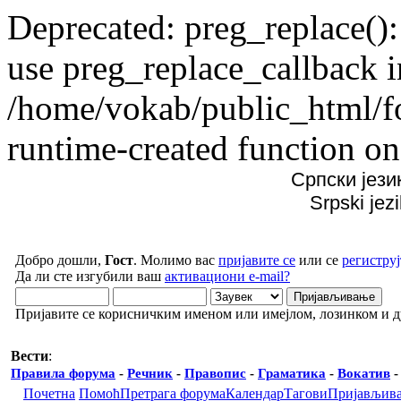
Deprecated: preg_replace():
use preg_replace_callback i
/home/vokab/public_html/f
runtime-created function on
Српски јези
Srpski jez
Добро дошли,
Гост
. Молимо вас
пријавите се
или се
региструј
Да ли сте изгубили ваш
активациони e-mail?
Пријавите се корисничким именом или имејлом, лозинком и 
Вести
:
Правила форума
-
Речник
-
Правопис
-
Граматика
-
Вокатив
Почетна
Помоћ
Претрага форума
Календар
Тагови
Пријављив