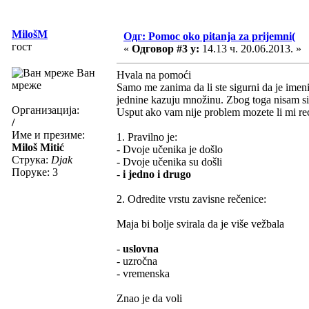
MilošM
Одг: Pomoc oko pitanja za prijemni(
гост
«
Одговор #3 у:
14.13 ч. 20.06.2013. »
Ван
Hvala na pomoći
мреже
Samo me zanima da li ste sigurni da je ime
jednine kazuju množinu. Zbog toga nisam sig
Организација:
Usput ako vam nije problem mozete li mi reci
/
Име и презиме:
1. Pravilno je:
Miloš Mitić
- Dvoje učenika je došlo
Струка:
Djak
- Dvoje učenika su došli
Поруке: 3
-
i jedno i drugo
2. Odredite vrstu zavisne rečenice:
Maja bi bolje svirala da je više vežbala
-
uslovna
- uzročna
- vremenska
Znao je da voli