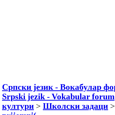
Српски језик - Вокабулар ф
Srpski jezik - Vokabular forum
култури
>
Школски задаци
>