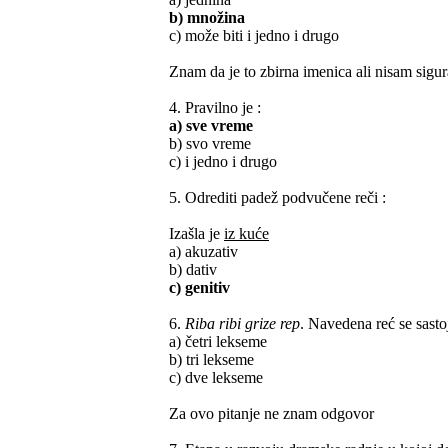
b) množina
c) može biti i jedno i drugo
Znam da je to zbirna imenica ali nisam sigur
4. Pravilno je :
a) sve vreme
b) svo vreme
c) i jedno i drugo
5. Odrediti padež podvučene reči :
Izašla je
iz kuće
a) akuzativ
b) dativ
c) genitiv
6.
Riba ribi grize rep
. Navedena reć se sastoj
a) četri lekseme
b) tri lekseme
c) dve lekseme
Za ovo pitanje ne znam odgovor