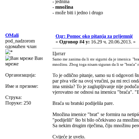
- jednina
-
množina
- može biti i jedno i drugo
OMali
Одг: Pomoc oko pitanja za prijemni(
pod_nadzorom
«
Одговор #4 у:
16.29 ч. 20.06.2013. »
одомаћен члан
Цитат
Ван
Samo me zanima da li ste sigurni da je imenica "b
мреже
množinu. Zbog toga nisam siguran da li se "braća" 
Организација:
To je odlično pitanje, samo su ti odgovori š
par piva više na ovoj vrućini, pa mi reci ond
Име и презиме:
ima smisla? To je zaglupljivanje nije poduč
vjerovatno ne odnosi na imenicu "braća". "B
Струка:
Поруке: 250
Braća su bratski podijelila pare.
Množina imenice "brat" se formira na netipič
"podijelili" što bi bilo očekivano za množi
Sa nekim drugim riječima, čiju množinu perci
Cvijeće je uvelo.