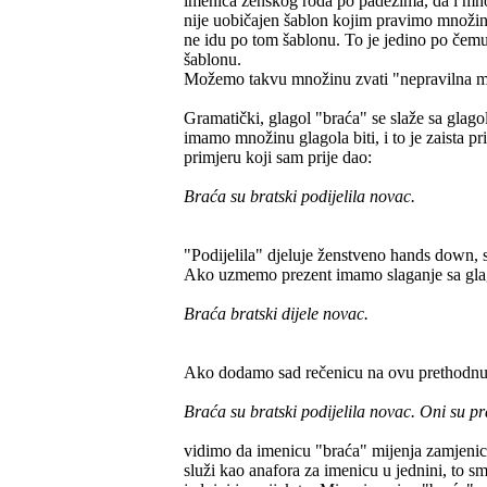
imenica ženskog roda po padežima, da i množ
nije uobičajen šablon kojim pravimo množi
ne idu po tom šablonu. To je jedino po čemu
šablonu.
Možemo takvu množinu zvati "nepravilna mn
Gramatički, glagol "braća" se slaže sa glago
imamo množinu glagola biti, i to je zaista 
primjeru koji sam prije dao:
Braća su bratski podijelila novac.
"Podijelila" djeluje ženstveno hands down, 
Ako uzmemo prezent imamo slaganje sa glag
Braća bratski dijele novac.
Ako dodamo sad rečenicu na ovu prethodnu
Braća su bratski podijelila novac. Oni su pr
vidimo da imenicu "braća" mijenja zamjenica
služi kao anafora za imenicu u jednini, to smo