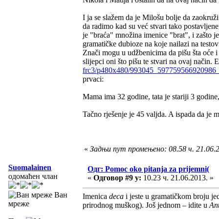
I ja se slažem da je Milošu bolje da zaokruži
da radimo kad su već stvari tako postavljene,
je "braća" množina imenice "brat", i zašto je
gramatičke dubioze na koje nailazi na testo
Znači mogu u udžbenicima da pišu šta oće i d
slijepci oni što pišu te stvari na ovaj način.
frc3/p480x480/993045_597759566920986
prvaci:
Mama ima 32 godine, tata je stariji 3 godine
Tačno rješenje je 45 valjda. A ispada da je 
«
Задњи пут промењено: 08.58 ч. 21.06.
Suomalainen
Одг: Pomoc oko pitanja za prijemni(
одомаћен члан
«
Одговор #9 у:
10.23 ч. 21.06.2013. »
Ван
Imenica
deca
i jeste u gramatičkom broju j
мреже
prirodnog muškog). Još jednom – idite u
Ant