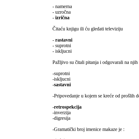
- namerna
- uzročna
-
izrična
Čitaću knjigu ili ću gledati televiziju
-
rastavni
- suprotni
- iskljucni
Pažljivo su čitali pitanja i odgovarali na njih
-suprotni
-iskljucni
-
sastavni
-Pripovedanje u kojem se kreće od prošlih d
-
retrospekcija
-inverzija
-digresija
-Gramatički broj imenice makaze je :