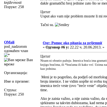
književnosti
dakle gramatički broj jednine zato što se me
Поруке: 258
Цитат
Usput ako vam nije problem mozete li mi reci
Tačni su.
OMali
Одг: Pomoc oko pitanja za prijemni(
pod_nadzorom
«
Одговор #6 у:
22.22 ч. 20.06.2013. »
одомаћен члан
Цитат
Ван
Nisam ni obratio pažnju. Imenica braća ima gramati
мреже
knjigu braćima, ili *braćama ili kako već. Uzima nas
kao jednina.
Организација:
Meni je to pogrešno, da podješ od morfologij
Име и презиме:
broju imenice. I ne vidim uopšte ni svrhu to
imenica treće vrste (ovo "treće vrste" objašn
Струка:
time.
Поруке: 250
Ako je zaista važno, a nije zaista važno, da
sjekiramo sa takvim dubiozama, kad nema p