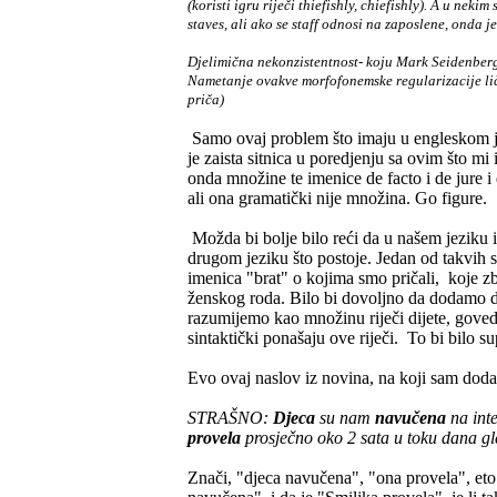
(koristi igru riječi thiefishly, chiefishly). A u nek
staves, ali ako se staff odnosi na zaposlene, onda je
Djelimična nekonzistentnost- koju Mark Seidenberg 
Nametanje ovakve morfofonemske regularizacije liči
priča)
Samo ovaj problem što imaju u engleskom je
je zaista sitnica u poredjenju sa ovim što m
onda množine te imenice de facto i de jure 
ali ona gramatički nije množina. Go figure.
Možda bi bolje bilo reći da u našem jeziku
drugom jeziku što postoje. Jedan od takvih 
imenica "brat" o kojima smo pričali, koje z
ženskog roda. Bilo bi dovoljno da dodamo da t
razumijemo kao množinu riječi dijete, goved
sintaktički ponašaju ove riječi. To bi bilo s
Evo ovaj naslov iz novina, na koji sam dodao 
STRAŠNO:
Djeca
su nam
navučena
na int
provela
prosječno oko 2 sata u toku dana gl
Znači, "djeca navučena", "ona provela", eto 