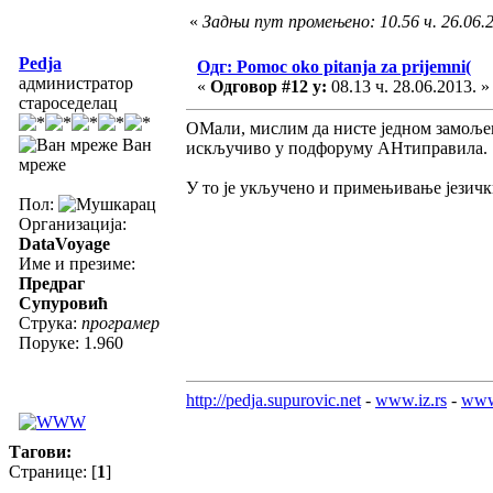
«
Задњи пут промењено: 10.56 ч. 26.06.
Pedja
Одг: Pomoc oko pitanja za prijemni(
администратор
«
Одговор #12 у:
08.13 ч. 28.06.2013. »
староседелац
ОМали, мислим да нисте једном замољен
Ван
искључиво у подфоруму АНтиправила.
мреже
У то је укључено и примењивање језички
Пол:
Организација:
DataVoyage
Име и презиме:
Предраг
Супуровић
Струка:
програмер
Поруке: 1.960
http://pedja.supurovic.net
-
www.iz.rs
-
www
Тагови:
Странице: [
1
]