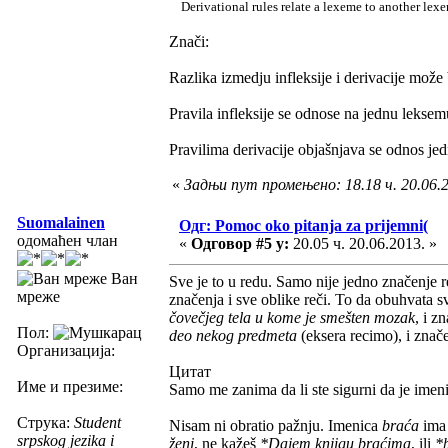
Derivational rules relate a lexeme to another lex
Znači:
Razlika izmedju infleksije i derivacije može
Pravila infleksije se odnose na jednu leksem
Pravilima derivacije objašnjava se odnos je
«
Задњи пут промењено: 18.18 ч. 20.06.
Suomalainen
Одг: Pomoc oko pitanja za prijemni(
одомаћен члан
«
Одговор #5 у:
20.05 ч. 20.06.2013. »
Ван
Sve je to u redu. Samo nije jedno značenje r
мреже
značenja i sve oblike reči. To da obuhvata 
čovečjeg tela u kome je smešten mozak
, i z
Пол:
deo nekog predmeta
(eksera recimo), i znač
Организација:
Цитат
Име и презиме:
Samo me zanima da li ste sigurni da je ime
Струка:
Student
Nisam ni obratio pažnju. Imenica
braća
ima 
srpskog jezika i
ženi
, ne kažeš
*Dajem knjigu braćima
, ili
*