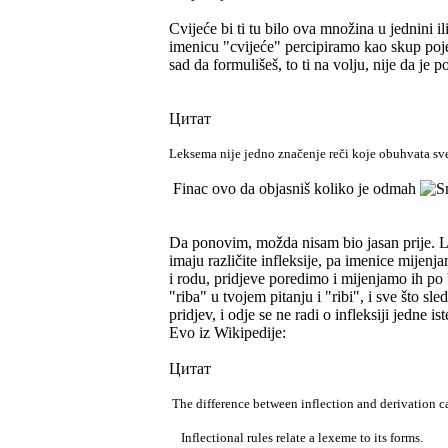
Cvijeće bi ti tu bilo ova množina u jednini i
imenicu "cvijeće" percipiramo kao skup pojed
sad da formulišeš, to ti na volju, nije da je 
Цитат
Leksema nije jedno značenje reči koje obuhvata sve
Finac ovo da objasniš koliko je odmah
Da ponovim, možda nisam bio jasan prije. Leks
imaju različite infleksije, pa imenice mije
i rodu, pridjeve poredimo i mijenjamo ih po 
"riba" u tvojem pitanju i "ribi", i sve što sl
pridjev, i odje se ne radi o infleksiji jedne i
Evo iz Wikipedije:
Цитат
The difference between inflection and derivation ca
Inflectional rules relate a lexeme to its forms.