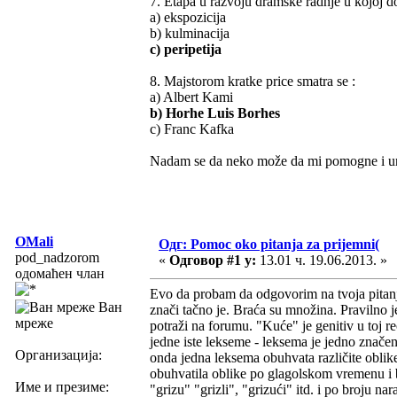
7. Etapa u razvoju dramske radnje u kojoj do
a) ekspozicija
b) kulminacija
c) peripetija
8. Majstorom kratke price smatra se :
a) Albert Kami
b) Horhe Luis Borhes
c) Franc Kafka
Nadam se da neko može da mi pomogne i 
OMali
Одг: Pomoc oko pitanja za prijemni(
pod_nadzorom
«
Одговор #1 у:
13.01 ч. 19.06.2013. »
одомаћен члан
Evo da probam da odgovorim na tvoja pitanj
Ван
znači tačno je. Braća su množina. Pravilno j
мреже
potraži na forumu. "Kuće" je genitiv u toj reč
jedne iste lekseme - leksema je jedno značenj
Организација:
onda jedna leksema obuhvata različite oblik
obuhvatila oblike po glagolskom vremenu i b
Име и презиме:
"grizu" "grizli", "grizući" itd. i po broju nar