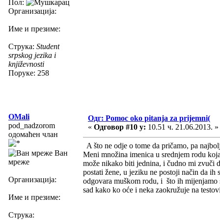
Пол:
Организација:
Име и презиме:
Струка:
Student
srpskog jezika i
književnosti
Поруке: 258
OMali
Одг: Pomoc oko pitanja za prijemni(
pod_nadzorom
«
Одговор #10 у:
10.51 ч. 21.06.2013. »
одомаћен члан
A što ne odje o tome da pričamo, pa najbolje 
Ван
Meni množina imenica u srednjem rodu koja s
мреже
može nikako biti jednina, i čudno mi zvuči d
postati žene, u jeziku ne postoji način da i
Организација:
odgovara muškom rodu, i što ih mijenjamo 
sad kako ko oće i neka zaokružuje na testo
Име и презиме:
Струка: