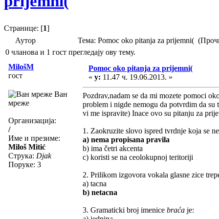
prijemni(
Странице: [
1
]
Аутор
Тема: Pomoc oko pitanja za prijemni( (Про
0 чланова и 1 гост прегледају ову тему.
MilošM
Pomoc oko pitanja za prijemni(
гост
«
у:
11.47 ч. 19.06.2013. »
Ван
Pozdrav,nadam se da mi mozete pomoci oko p
мреже
problem i nigde nemogu da potvrdim da su t
vi me ispravite) Inace ovo su pitanju za prij
Организација:
/
1. Zaokruzite slovo ispred tvrdnje koja se ne
Име и презиме:
a) nema propisana pravila
Miloš Mitić
b) ima četri akcenta
Струка:
Djak
c) koristi se na ceolokupnoj teritoriji
Поруке: 3
2. Prilikom izgovora vokala glasne zice trep
a) tacna
b) netacna
3. Gramaticki broj imenice
braća
je:
a) jednina