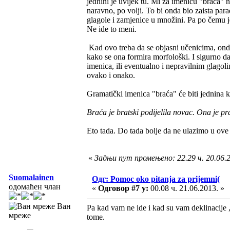
jednini je uvijek tu. Mi za imenicu "braća"
naravno, po volji. To bi onda bio zaista pa
glagole i zamjenice u množini. Pa po čemu j
Ne ide to meni.
Kad ovo treba da se objasni učenicima, onda 
kako se ona formira morfološki. I sigurno d
imenica, ili eventualno i nepravilnim glagoli
ovako i onako.
Gramatički imenica "braća" će biti jednina 
Braća je bratski podijelila novac. Ona je pr
Eto tada. Do tada bolje da ne ulazimo u ove
«
Задњи пут промењено: 22.29 ч. 20.06.
Suomalainen
Одг: Pomoc oko pitanja za prijemni(
одомаћен члан
«
Одговор #7 у:
00.08 ч. 21.06.2013. »
Ван
Pa kad vam ne ide i kad su vam deklinacije „
мреже
tome.