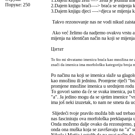
1.Dajem knjigu ženi —> žena je jednina im
Поруке: 250
2.Dajem knjigu braći—-> braća se mijenja ka
3.Dajem knjigu djeci —->djeca se mijenja ka
Takvo rezonovanje nas ne vodi nikud zaist
Ako već želimo da nadjemo ovakvu vrstu ana
mijenja na identičan način na koji se mijenja
Цитат
To što mi shvatamo imenicu braća kao množina ne 
znači da imenica ima morfološku kategoriju broja 
Po načinu na koji se imenica slaže sa glago
kao množinu ili jedninu. Promjene riječi "br
promjene množine imenica u srednjem rodu po 
To govori samo da će se svaka imenica, pa bi
"a". Ja jedino mogu da se sjetim imenice "vr
ima još neki izuzetak, to nam ne smeta da u
Slijedeći tvoje pravilo možda bih sad treba
nas fasciniraju ova morfološka preklapanja u
Onda možemo dalje ovako da rezonujemo, pa 
onda ona muška koja se završavaju na "a" s
Nikola i Matija i ostalih da na ovaj način d