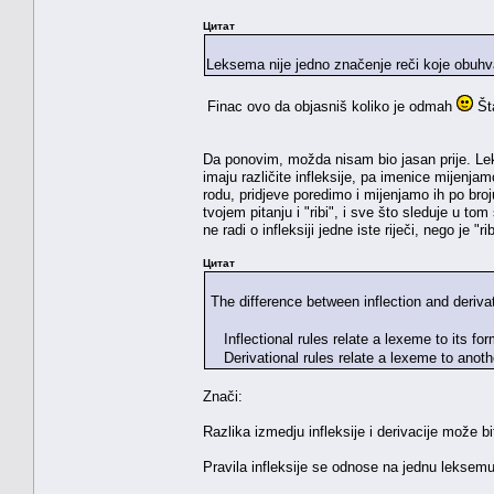
Цитат
Leksema nije jedno značenje reči koje obuhva
Finac ovo da objasniš koliko je odmah
Šta
Da ponovim, možda nisam bio jasan prije. Leksem
imaju različite infleksije, pa imenice mijenj
rodu, pridjeve poredimo i mijenjamo ih po broj
tvojem pitanju i "ribi", i sve što sleduje u tom
ne radi o infleksiji jedne iste riječi, nego je "
Цитат
The difference between inflection and deriva
Inflectional rules relate a lexeme to its for
Derivational rules relate a lexeme to anoth
Znači:
Razlika izmedju infleksije i derivacije može 
Pravila infleksije se odnose na jednu leksemu