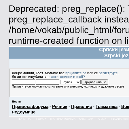
Deprecated: preg_replace(): 
preg_replace_callback instea
/home/vokab/public_html/for
runtime-created function on l
Српски јез
Srpski jez
Добро дошли,
Гост
. Молимо вас
пријавите се
или се
региструјте
.
Да ли сте изгубили ваш
активациони e-mail?
Пријавите се корисничким именом или имејлом, лозинком и дужином сесије
Вести
:
Правила форума
-
Речник
-
Правопис
-
Граматика
-
Вок
недоумице
ПОЧЕТНА
ПОМОЋ
ПРЕТРАГА ФОРУМА
КАЛЕНДАР
ТАГОВИ
ПРИЈАВЉИВА