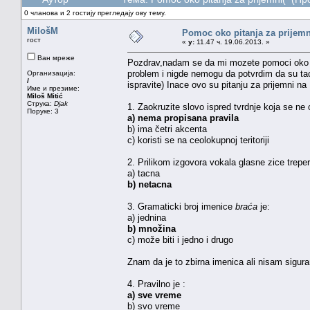
0 чланова и 2 гостију прегледају ову тему.
MilošM
Pomoc oko pitanja za prijemn
гост
«
у:
11.47 ч. 19.06.2013. »
Ван мреже
Pozdrav,nadam se da mi mozete pomoci oko pa
problem i nigde nemogu da potvrdim da su ta
Организација:
/
ispravite) Inace ovo su pitanju za prijemni na 
Име и презиме:
Miloš Mitić
Струка:
Djak
1. Zaokruzite slovo ispred tvrdnje koja se ne 
Поруке: 3
a) nema propisana pravila
b) ima četri akcenta
c) koristi se na ceolokupnoj teritoriji
2. Prilikom izgovora vokala glasne zice trepe
a) tacna
b) netacna
3. Gramaticki broj imenice
braća
je:
a) jednina
b) množina
c) može biti i jedno i drugo
Znam da je to zbirna imenica ali nisam sigura
4. Pravilno je :
a) sve vreme
b) svo vreme