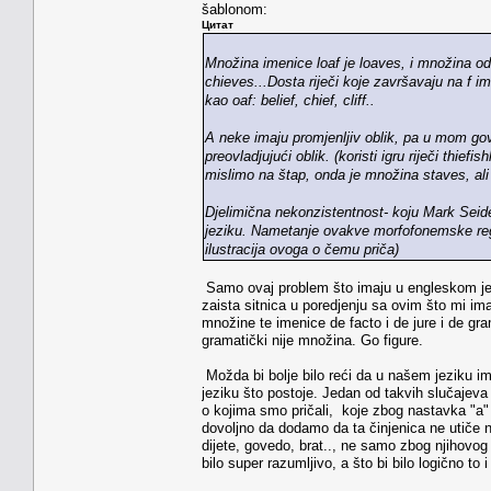
šablonom:
Цитат
Množina imenice loaf je loaves, i množina od 
chieves...Dosta riječi koje završavaju na f im
kao oaf: belief, chief, cliff..
A neke imaju promjenljiv oblik, pa u mom gov
preovladjujući oblik. (koristi igru riječi thie
mislimo na štap, onda je množina staves, ali
Djelimična nekonzistentnost- koju Mark Seid
jeziku. Nametanje ovakve morfofonemske regul
ilustracija ovoga o čemu priča)
Samo ovaj problem što imaju u engleskom jezi
zaista sitnica u poredjenju sa ovim što mi im
množine te imenice de facto i de jure i de g
gramatički nije množina. Go figure.
Možda bi bolje bilo reći da u našem jeziku 
jeziku što postoje. Jedan od takvih slučajev
o kojima smo pričali, koje zbog nastavka "a" 
dovoljno da dodamo da ta činjenica ne utiče n
dijete, govedo, brat.., ne samo zbog njihovog
bilo super razumljivo, a što bi bilo logično to