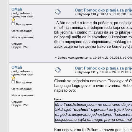
OMali
Одг: Pomoc oko pitanja za prij
pod_nadzorom
«
Одговор #10 у:
10.51 ч. 21.06.2013. »
одомаћен члан
A što ne odje o tome da pričamo, pa najbolje ć
Ван мреже
množina imenica u srednjem rodu koja se zavr
Организација:
biti jednina, i čudno mi zvuči da se to pitanj
ne postoji način da ih shvatimo u ženskom ro
Име и презиме:
što ih mijenjamo sa zamjenicama muškog roda
Струка:
zaokružuje na testovima kako se kome svidja
Поруке: 250
«
Задњи пут промењено: 10.56 ч. 21.06.2013. од OMa
OMali
Одг: Pomoc oko pitanja za prij
pod_nadzorom
«
Одговор #11 у:
10.28 ч. 26.06.2013. »
одомаћен члан
Članak sa prigodnim naslovom
Theology of 
Ван мреже
Language Logu govori o ovim stvarima. Robert
Организација:
napisao ovo:
Име и презиме:
Цитат
Струка:
Mi u YourDictionary.com ne smatramo da je o
Поруке: 250
SAD riječ "
nucleus
" izgovara kao [nyu-klee-u
mi podrazumijevamo jednostavno "konzisten
posjetiocima sajta da mogu, prema svom nahod
Kao odgovor na to Pullum je naveo gomilu im