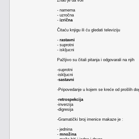
Znao je da voli
- namerna
- uzročna
-
izrična
Čitaću knjigu ili ću gledati televiziju
-
rastavni
- suprotni
- iskljucni
Pažljivo su čitali pitanja i odgovarali na njih
-suprotni
-iskljucni
-
sastavni
-Pripovedanje u kojem se kreće od prošlih do
-
retrospekcija
-inverzija
-digresija
-Gramatički broj imenice makaze je :
- jednina
-
množina