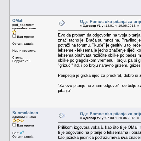
OMali
Одг: Pomoc oko pitanja za prij
pod_nadzorom
«
Одговор #1 у:
13.01 ч. 19.06.2013. »
одомаћен члан
Evo da probam da odgovorim na tvoja pitanja
Ван мреже
znači tačno je. Braća su množina. Pravilno je
Организација:
potraži na forumu. "Kuće" je genitiv u toj rečen
lekseme - leksema je jedno značenje riječi koj
Име и презиме:
leksema obuhvata različite oblike po padežim
Струка:
oblike po glagolskom vremenu i broju, pa bi gla
Поруке: 250
"grizući" itd. i po broju naravno grizem, grizeš,
Peripetija je grčka riječ za preokret, dobro s
"Za ovo pitanje ne znam odgovor" će bolje zv
pitanje".
Suomalainen
Одг: Pomoc oko pitanja za prij
одомаћен члан
«
Одговор #2 у:
07.00 ч. 20.06.2013. »
Ван мреже
Prilikom izgovora vokalâ, kao što ti je OMali
ti je odgovorio na pitanje o leksemama i obr
Пол:
Организација:
kao jezička jedinica podrazumeva
sva
značenj