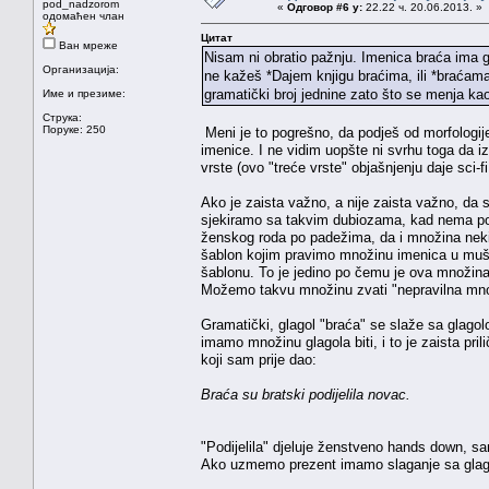
pod_nadzorom
«
Одговор #6 у:
22.22 ч. 20.06.2013. »
одомаћен члан
Цитат
Ван мреже
Nisam ni obratio pažnju. Imenica braća ima g
Организација:
ne kažeš *Dajem knjigu braćima, ili *braćama
gramatički broj jednine zato što se menja kao
Име и презиме:
Струка:
Поруке: 250
Meni je to pogrešno, da podješ od morfologije 
imenice. I ne vidim uopšte ni svrhu toga da iz
vrste (ovo "treće vrste" objašnjenju daje sci-
Ako je zaista važno, a nije zaista važno, da 
sjekiramo sa takvim dubiozama, kad nema po
ženskog roda po padežima, da i množina nekih 
šablon kojim pravimo množinu imenica u muš
šablonu. To je jedino po čemu je ova množina 
Možemo takvu množinu zvati "nepravilna mno
Gramatički, glagol "braća" se slaže sa glagol
imamo množinu glagola biti, i to je zaista pr
koji sam prije dao:
Braća su bratski podijelila novac.
"Podijelila" djeluje ženstveno hands down, sa
Ako uzmemo prezent imamo slaganje sa glago