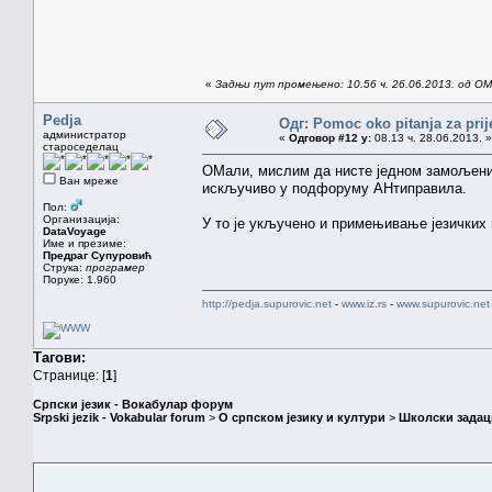
«
Задњи пут промењено: 10.56 ч. 26.06.2013. од OMa
Pedja
Одг: Pomoc oko pitanja za prij
администратор
«
Одговор #12 у:
08.13 ч. 28.06.2013. »
староседелац
ОМали, мислим да нисте једном замољени 
Ван мреже
искључиво у подфоруму АНтиправила.
Пол:
Организација:
У то је укључено и примењивање језичких п
DataVoyage
Име и презиме:
Предраг Супуровић
Струка:
програмер
Поруке: 1.960
http://pedja.supurovic.net
-
www.iz.rs
-
www.supurovic.net
Тагови:
Странице: [
1
]
Српски језик - Вокабулар форум
Srpski jezik - Vokabular forum
>
О српском језику и култури
>
Школски задац