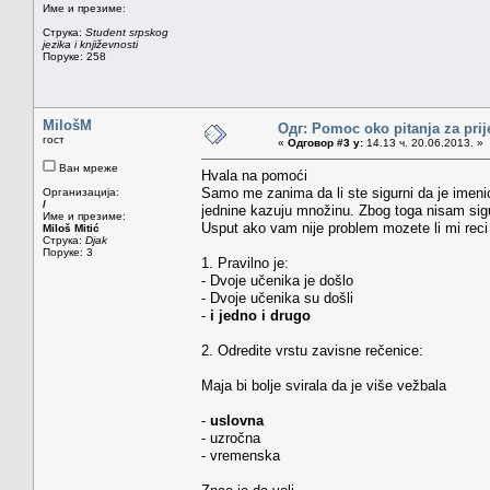
Име и презиме:
Струка:
Student srpskog
jezika i književnosti
Поруке: 258
MilošM
Одг: Pomoc oko pitanja za prij
гост
«
Одговор #3 у:
14.13 ч. 20.06.2013. »
Ван мреже
Hvala na pomoći
Samo me zanima da li ste sigurni da je imen
Организација:
/
jednine kazuju množinu. Zbog toga nisam sigur
Име и презиме:
Usput ako vam nije problem mozete li mi reci 
Miloš Mitić
Струка:
Djak
Поруке: 3
1. Pravilno je:
- Dvoje učenika je došlo
- Dvoje učenika su došli
-
i jedno i drugo
2. Odredite vrstu zavisne rečenice:
Maja bi bolje svirala da je više vežbala
-
uslovna
- uzročna
- vremenska