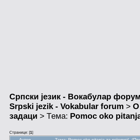
Српски језик - Вокабулар фору
Srpski jezik - Vokabular forum
>
О
задаци
> Тема:
Pomoc oko pitanja
Странице: [
1
]
Аутор
Тема: Pomoc oko pitanja za prijemni( (П