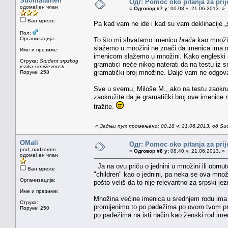
Suomalainen
Одг: Pomoc oko pitanja za prij
одомаћен члан
«
Одговор #7 у:
00.08 ч. 21.06.2013. »
Ван мреже
Pa kad vam ne ide i kad su vam deklinacije „sc
Пол:
Организација:
To što mi shvatamo imenicu
braća
kao množin
slažemo u množini ne znači da imenica ima m
Име и презиме:
imenicom slažemo u množini. Kako engleski (a
Струка:
Student srpskog
gramatici neće nikog naterati da na testu iz 
jezika i književnosti
gramatički broj množine. Dalje vam ne odgov
Поруке: 258
Sve u svemu, Miloše M., ako na testu zaokruž
zaokružite da je gramatički broj ove imenice
tražite.
«
Задњи пут промењено: 00.18 ч. 21.06.2013. од Su
OMali
Одг: Pomoc oko pitanja za prij
pod_nadzorom
«
Одговор #8 у:
08.40 ч. 21.06.2013. »
одомаћен члан
Ja na ovu priču o jednini u množini ili obrn
Ван мреже
"children" kao o jednini, pa neka se ova množ
Организација:
pošto veliš da to nije relevantno za srpski jez
Име и презиме:
Množina većine imenica u srednjem rodu ima "
Струка:
promijenimo to po padežima po ovom tvom prav
Поруке: 250
po padežima na isti način kao ženski rod imen