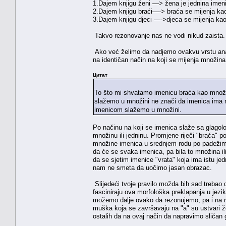
1.Dajem knjigu ženi —> žena je jednina imen
2.Dajem knjigu braći—-> braća se mijenja kao 
3.Dajem knjigu djeci —->djeca se mijenja kao 
Takvo rezonovanje nas ne vodi nikud zaista
Ako već želimo da nadjemo ovakvu vrstu analo
na identičan način na koji se mijenja množina 
Цитат
To što mi shvatamo imenicu braća kao množi
slažemo u množini ne znači da imenica ima m
imenicom slažemo u množini.
Po načinu na koji se imenica slaže sa glagol
množinu ili jedninu. Promjene riječi "braća" 
množine imenica u srednjem rodu po padežima. A
da će se svaka imenica, pa bila to množina il
da se sjetim imenice "vrata" koja ima istu jed
nam ne smeta da uočimo jasan obrazac.
Slijedeći tvoje pravilo možda bih sad trebao
fasciniraju ova morfološka preklapanja u jez
možemo dalje ovako da rezonujemo, pa i na r
muška koja se završavaju na "a" su ustvari ž
ostalih da na ovaj način da napravimo sličan 