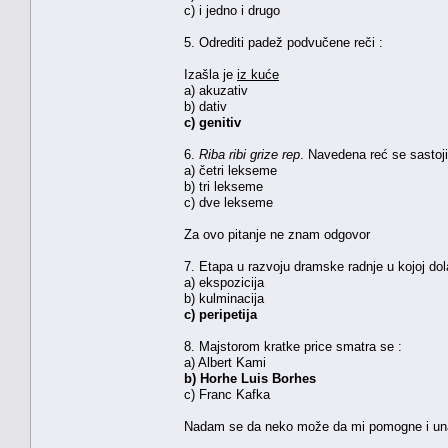
c) i jedno i drugo
5. Odrediti padež podvučene reči :
Izašla je
iz kuće
a) akuzativ
b) dativ
c) genitiv
6.
Riba ribi grize rep
. Navedena reć se sastoji
a) četri lekseme
b) tri lekseme
c) dve lekseme
Za ovo pitanje ne znam odgovor
7. Etapa u razvoju dramske radnje u kojoj dola
a) ekspozicija
b) kulminacija
c) peripetija
8. Majstorom kratke price smatra se :
a) Albert Kami
b) Horhe Luis Borhes
c) Franc Kafka
Nadam se da neko može da mi pomogne i u