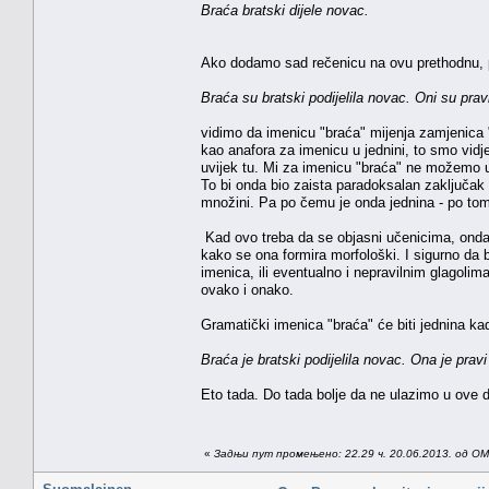
Braća bratski dijele novac.
Ako dodamo sad rečenicu na ovu prethodnu,
Braća su bratski podijelila novac. Oni su prav
vidimo da imenicu "braća" mijenja zamjenica "
kao anafora za imenicu u jednini, to smo vidjel
uvijek tu. Mi za imenicu "braća" ne možemo up
To bi onda bio zaista paradoksalan zaključak
množini. Pa po čemu je onda jednina - po tom
Kad ovo treba da se objasni učenicima, onda b
kako se ona formira morfološki. I sigurno da
imenica, ili eventualno i nepravilnim glagolim
ovako i onako.
Gramatički imenica "braća" će biti jednina ka
Braća je bratski podijelila novac. Ona je pravi
Eto tada. Do tada bolje da ne ulazimo u ove d
«
Задњи пут промењено: 22.29 ч. 20.06.2013. од OMa