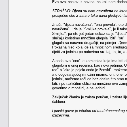
Evo ovaj naslov iz novina, na koji sam dodao r
STRAŠNO:
Djeca
su nam
navučena
na inte
prosječno oko 2 sata u toku dana gledajući la
Znači, "djeca navučena", "ona provela", eto do
navučena", i da je "Smiljka provela", je li tako
Smiljka", pa eto još jedan dokaz da je "djeca" 
slučaju koristimo množinu glagola "biti" "su",
glagola su naravno drugačiji, na primjer:
Djec
Pokazna riječ koja ide sa množinom srednjeg 
riječi za jedninu po rodovima su: taj, ta, to, a 
A onda ovo "ona" je zamjenica koja ima isti o
glagolom u onoj rečenici, kao i ova jednina. 
rod" a "ako je pojela onda je ženski", možemo
a u odgovarajućoj množini imamo: oni, one, 
jednini, možemo reći da bez obzira što smo n
biti, i po različitim oblicima množine ove za
govorimo o množini, a ne jednini.
Zaključak članka je zaista poučan, i zaista l
šablona:
Ljudski govor je istočno od morfofonemskog raj
izuzecima.