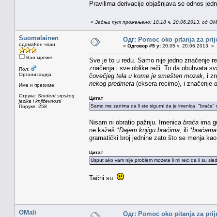
Pravilima derivacije objašnjava se odnos jed
«
Задњи пут промењено: 18.18 ч. 20.06.2013. од OMa
Suomalainen
Одг: Pomoc oko pitanja za prij
одомаћен члан
«
Одговор #5 у:
20.05 ч. 20.06.2013. »
Ван мреже
Sve je to u redu. Samo nije jedno značenje re
značenja i sve oblike reči. To da obuhvata s
Пол:
Организација:
čovečjeg tela u kome je smešten mozak
, i 
nekog predmeta
(eksera recimo), i značenje
d
Име и презиме:
Струка:
Student srpskog
Цитат
jezika i književnosti
Samo me zanima da li ste sigurni da je imenica "braća"
Поруке: 258
Nisam ni obratio pažnju. Imenica
braća
ima gr
ne kažeš
*Dajem knjigu braćima
, ili
*braćama
gramatički broj jednine zato što se menja kao
Цитат
Usput ako vam nije problem mozete li mi reci da li su sle
Tačni su.
OMali
Одг: Pomoc oko pitanja za prij