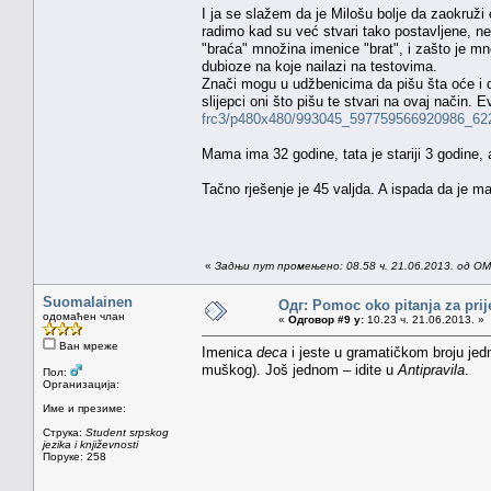
I ja se slažem da je Milošu bolje da zaokruži
radimo kad su već stvari tako postavljene, ne
"braća" množina imenice "brat", i zašto je mn
dubioze na koje nailazi na testovima.
Znači mogu u udžbenicima da pišu šta oće i d
slijepci oni što pišu te stvari na ovaj način.
frc3/p480x480/993045_597759566920986_62
Mama ima 32 godine, tata je stariji 3 godine, 
Tačno rješenje je 45 valjda. A ispada da je ma
«
Задњи пут промењено: 08.58 ч. 21.06.2013. од OMa
Suomalainen
Одг: Pomoc oko pitanja za prij
одомаћен члан
«
Одговор #9 у:
10.23 ч. 21.06.2013. »
Ван мреже
Imenica
deca
i jeste u gramatičkom broju jed
muškog). Još jednom – idite u
Antipravila
.
Пол:
Организација:
Име и презиме:
Струка:
Student srpskog
jezika i književnosti
Поруке: 258