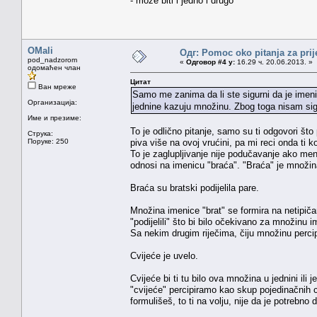
- može biti i jedno i drugo
OMali
Одг: Pomoc oko pitanja za prij
pod_nadzorom
«
Одговор #4 у:
16.29 ч. 20.06.2013. »
одомаћен члан
Цитат
Ван мреже
Samo me zanima da li ste sigurni da je imen
Организација:
jednine kazuju množinu. Zbog toga nisam sigu
Име и презиме:
To je odlično pitanje, samo su ti odgovori št
Струка:
Поруке: 250
piva više na ovoj vrućini, pa mi reci onda ti 
To je zaglupljivanje nije podučavanje ako men
odnosi na imenicu "braća". "Braća" je množina 
Braća su bratski podijelila pare.
Množina imenice "brat" se formira na netipičan
"podijelili" što bi bilo očekivano za množinu
Sa nekim drugim riječima, čiju množinu percip
Cvijeće je uvelo.
Cvijeće bi ti tu bilo ova množina u jednini ili
"cvijeće" percipiramo kao skup pojedinačnih c
formulišeš, to ti na volju, nije da je potrebno