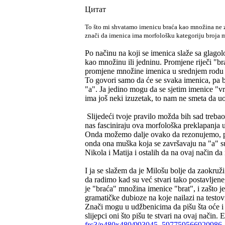
Цитат
To što mi shvatamo imenicu braća kao množina ne 
znači da imenica ima morfološku kategoriju broja 
Po načinu na koji se imenica slaže sa glago
kao množinu ili jedninu. Promjene riječi "br
promjene množine imenica u srednjem rodu po 
To govori samo da će se svaka imenica, pa bi
"a". Ja jedino mogu da se sjetim imenice "vr
ima još neki izuzetak, to nam ne smeta da u
Slijedeći tvoje pravilo možda bih sad treba
nas fasciniraju ova morfološka preklapanja u
Onda možemo dalje ovako da rezonujemo, pa 
onda ona muška koja se završavaju na "a" s
Nikola i Matija i ostalih da na ovaj način d
I ja se slažem da je Milošu bolje da zaokruži
da radimo kad su već stvari tako postavljene,
je "braća" množina imenice "brat", i zašto je
gramatičke dubioze na koje nailazi na testo
Znači mogu u udžbenicima da pišu šta oće i d
slijepci oni što pišu te stvari na ovaj način.
frc3/p480x480/993045_597759566920986