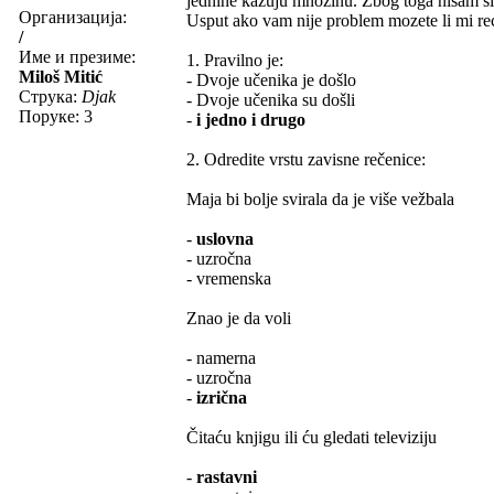
jednine kazuju množinu. Zbog toga nisam sig
Организација:
Usput ako vam nije problem mozete li mi reci
/
Име и презиме:
1. Pravilno je:
Miloš Mitić
- Dvoje učenika je došlo
Струка:
Djak
- Dvoje učenika su došli
Поруке: 3
-
i jedno i drugo
2. Odredite vrstu zavisne rečenice:
Maja bi bolje svirala da je više vežbala
-
uslovna
- uzročna
- vremenska
Znao je da voli
- namerna
- uzročna
-
izrična
Čitaću knjigu ili ću gledati televiziju
-
rastavni