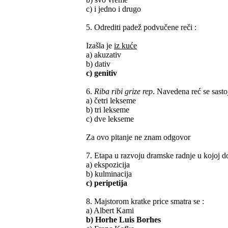
c) i jedno i drugo
5. Odrediti padež podvučene reči :
Izašla je
iz kuće
a) akuzativ
b) dativ
c) genitiv
6.
Riba ribi grize rep
. Navedena reć se sastoj
a) četri lekseme
b) tri lekseme
c) dve lekseme
Za ovo pitanje ne znam odgovor
7. Etapa u razvoju dramske radnje u kojoj do
a) ekspozicija
b) kulminacija
c) peripetija
8. Majstorom kratke price smatra se :
a) Albert Kami
b) Horhe Luis Borhes