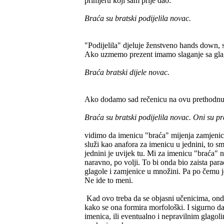
primjeru koji sam prije dao:
Braća su bratski podijelila novac.
"Podijelila" djeluje ženstveno hands down, 
Ako uzmemo prezent imamo slaganje sa glag
Braća bratski dijele novac.
Ako dodamo sad rečenicu na ovu prethodnu
Braća su bratski podijelila novac. Oni su pr
vidimo da imenicu "braća" mijenja zamjenica
služi kao anafora za imenicu u jednini, to smo
jednini je uvijek tu. Mi za imenicu "braća"
naravno, po volji. To bi onda bio zaista pa
glagole i zamjenice u množini. Pa po čemu j
Ne ide to meni.
Kad ovo treba da se objasni učenicima, onda 
kako se ona formira morfološki. I sigurno d
imenica, ili eventualno i nepravilnim glagoli