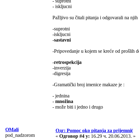
- suprotni
- iskljucni
Pažljivo su čitali pitanja i odgovarali na njih
-suprotni
-iskljucni
-
sastavni
-Pripovedanje u kojem se kreće od prošlih d
-
retrospekcija
-inverzija
-digresija
-Gramatički broj imenice makaze je :
- jednina
-
množina
- može biti i jedno i drugo
OMali
Одг: Pomoc oko pitanja za prijemni(
pod_nadzorom
«
Одговор #4 у:
16.29 ч. 20.06.2013. »