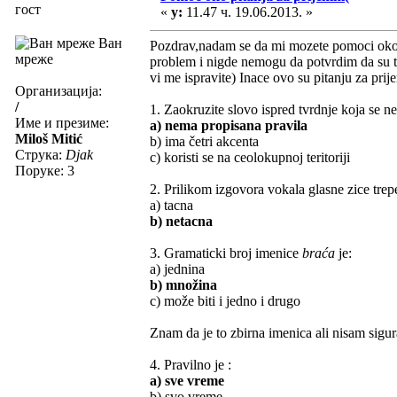
гост
«
у:
11.47 ч. 19.06.2013. »
Ван
Pozdrav,nadam se da mi mozete pomoci oko p
мреже
problem i nigde nemogu da potvrdim da su t
vi me ispravite) Inace ovo su pitanju za prij
Организација:
/
1. Zaokruzite slovo ispred tvrdnje koja se ne
Име и презиме:
a) nema propisana pravila
Miloš Mitić
b) ima četri akcenta
Струка:
Djak
c) koristi se na ceolokupnoj teritoriji
Поруке: 3
2. Prilikom izgovora vokala glasne zice trep
a) tacna
b) netacna
3. Gramaticki broj imenice
braća
je:
a) jednina
b) množina
c) može biti i jedno i drugo
Znam da je to zbirna imenica ali nisam sigur
4. Pravilno je :
a) sve vreme
b) svo vreme