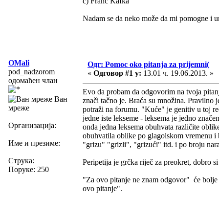
c) Franc Kafka
Nadam se da neko može da mi pomogne i 
OMali
Одг: Pomoc oko pitanja za prijemni(
pod_nadzorom
«
Одговор #1 у:
13.01 ч. 19.06.2013. »
одомаћен члан
Evo da probam da odgovorim na tvoja pitanj
Ван
znači tačno je. Braća su množina. Pravilno j
мреже
potraži na forumu. "Kuće" je genitiv u toj reč
jedne iste lekseme - leksema je jedno značenj
Организација:
onda jedna leksema obuhvata različite oblik
obuhvatila oblike po glagolskom vremenu i b
Име и презиме:
"grizu" "grizli", "grizući" itd. i po broju nar
Струка:
Peripetija je grčka riječ za preokret, dobro 
Поруке: 250
"Za ovo pitanje ne znam odgovor" će bolje 
ovo pitanje".