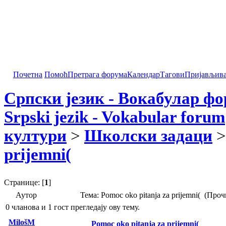
Почетна
Помоћ
Претрага форума
Календар
Тагови
Пријављив
Српски језик - Вокабулар ф
Srpski jezik - Vokabular forum
култури
>
Школски задаци
>
prijemni(
Странице: [
1
]
Аутор
Тема: Pomoc oko pitanja za prijemni( (Про
0 чланова и 1 гост прегледају ову тему.
MilošM
Pomoc oko pitanja za prijemni(