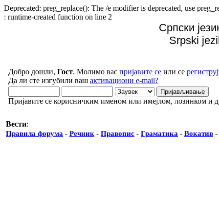
Deprecated: preg_replace(): The /e modifier is deprecated, use preg
: runtime-created function on line 2
Српски јези
Srpski jez
Добро дошли,
Гост
. Молимо вас
пријавите се
или се
региструј
Да ли сте изгубили ваш
активациони e-mail?
Пријавите се корисничким именом или имејлом, лозинком и 
Вести
:
Правила форума
-
Речник
-
Правопис
-
Граматика
-
Вокатив