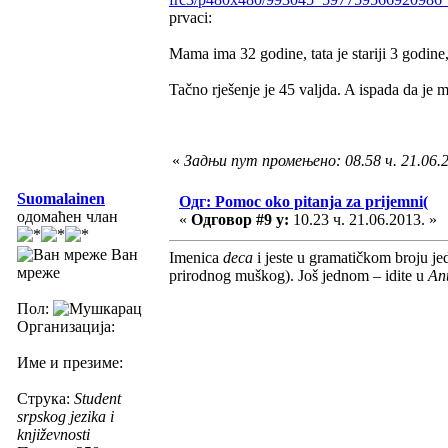
prvaci:
Mama ima 32 godine, tata je stariji 3 godine
Tačno rješenje je 45 valjda. A ispada da je 
«
Задњи пут промењено: 08.58 ч. 21.06.
Suomalainen
Одг: Pomoc oko pitanja za prijemni(
одомаћен члан
«
Одговор #9 у:
10.23 ч. 21.06.2013. »
Ван
Imenica
deca
i jeste u gramatičkom broju j
мреже
prirodnog muškog). Još jednom – idite u
Ant
Пол:
Организација:
Име и презиме:
Струка:
Student
srpskog jezika i
književnosti