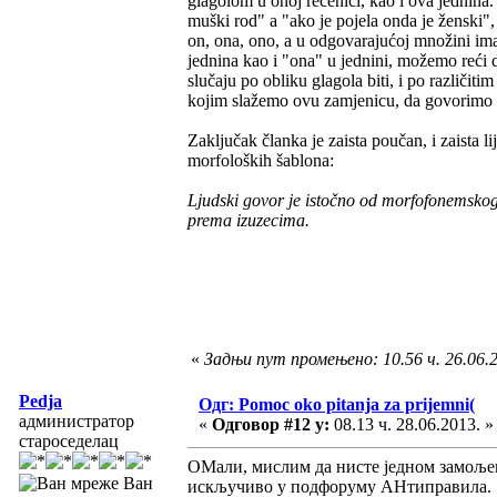
glagolom u onoj rečenici, kao i ova jednina
muški rod" a "ako je pojela onda je ženski"
on, ona, ono, a u odgovarajućoj množini i
jednina kao i "ona" u jednini, možemo reći 
slučaju po obliku glagola biti, i po različi
kojim slažemo ovu zamjenicu, da govorimo o
Zaključak članka je zaista poučan, i zaista 
morfoloških šablona:
Ljudski govor je istočno od morfofonemskog ra
prema izuzecima.
«
Задњи пут промењено: 10.56 ч. 26.06.
Pedja
Одг: Pomoc oko pitanja za prijemni(
администратор
«
Одговор #12 у:
08.13 ч. 28.06.2013. »
староседелац
ОМали, мислим да нисте једном замољен
Ван
искључиво у подфоруму АНтиправила.