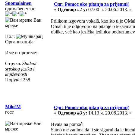
Suomalainen
Одг: Pomoc oko pitanja za prijemni(
одомаћен члан
«
Одговор #2 у:
07.00 ч. 20.06.2013. »
Ван
Prilikom izgovora vokalâ, kao što ti je OMal
мреже
Omali ti je odgovorio na pitanje o leksemam
oblike, već kao jezička jedinica podrazume
Пол:
Организација:
Име и презиме:
Струка:
Student
srpskog jezika i
književnosti
Поруке: 258
MilošM
Одг: Pomoc oko pitanja za prijemni(
гост
«
Одговор #3 у:
14.13 ч. 20.06.2013. »
Ван
Hvala na pomoći
мреже
Samo me zanima da li ste sigurni da je ime