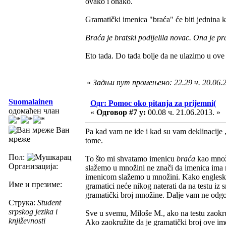
ovako i onako.
Gramatički imenica "braća" će biti jednina 
Braća je bratski podijelila novac. Ona je pr
Eto tada. Do tada bolje da ne ulazimo u ove
«
Задњи пут промењено: 22.29 ч. 20.06.
Suomalainen
Одг: Pomoc oko pitanja za prijemni(
одомаћен члан
«
Одговор #7 у:
00.08 ч. 21.06.2013. »
Ван
Pa kad vam ne ide i kad su vam deklinacije „
мреже
tome.
Пол:
To što mi shvatamo imenicu
braća
kao množi
Организација:
slažemo u množini ne znači da imenica ima 
imenicom slažemo u množini. Kako engleski (
Име и презиме:
gramatici neće nikog naterati da na testu iz
gramatički broj množine. Dalje vam ne odg
Струка:
Student
srpskog jezika i
Sve u svemu, Miloše M., ako na testu zaokru
književnosti
Ako zaokružite da je gramatički broj ove im