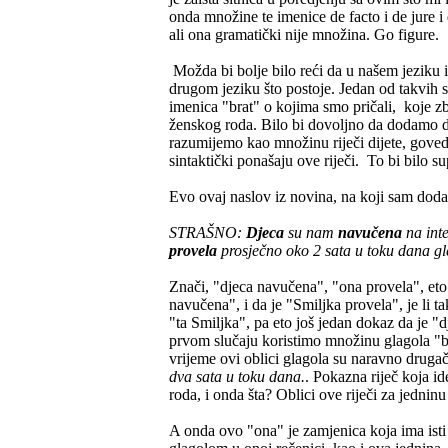
onda množine te imenice de facto i de jure 
ali ona gramatički nije množina. Go figure.
Možda bi bolje bilo reći da u našem jeziku
drugom jeziku što postoje. Jedan od takvih 
imenica "brat" o kojima smo pričali, koje z
ženskog roda. Bilo bi dovoljno da dodamo da t
razumijemo kao množinu riječi dijete, goved
sintaktički ponašaju ove riječi. To bi bilo s
Evo ovaj naslov iz novina, na koji sam dodao 
STRAŠNO:
Djeca
su nam
navučena
na int
provela
prosječno oko 2 sata u toku dana gl
Znači, "djeca navučena", "ona provela", eto 
navučena", i da je "Smiljka provela", je li ta
"ta Smiljka", pa eto još jedan dokaz da je "dj
prvom slučaju koristimo množinu glagola "bi
vrijeme ovi oblici glagola su naravno drugači
dva sata u toku dana.
. Pokazna riječ koja 
roda, i onda šta? Oblici ove riječi za jedninu 
A onda ovo "ona" je zamjenica koja ima isti 