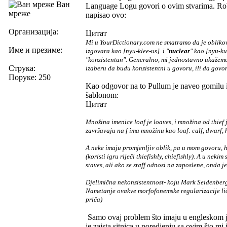
Ван
Language Logu govori o ovim stvarima. Robe
мреже
napisao ovo:
Организација:
Цитат
Mi u YourDictionary.com ne smatramo da je oblikova
Име и презиме:
izgovara kao [nyu-klee-us] i "
nuclear
" kao [nyu-ku
"konzistentan". Generalno, mi jednostavno ukažemo
Струка:
izaberu da budu konzistentni u govoru, ili da govor
Поруке: 250
Kao odgovor na to Pullum je naveo gomilu 
šablonom:
Цитат
Množina imenice loaf je loaves, i množina od thief j
završavaju na f ima množinu kao loaf: calf, dwarf, hal
A neke imaju promjenljiv oblik, pa u mom govoru, h
(koristi igru riječi thiefishly, chiefishly). A u nek
staves, ali ako se staff odnosi na zaposlene, onda je
Djelimična nekonzistentnost- koju Mark Seidenberg 
Nametanje ovakve morfofonemske regularizacije liči
priča)
Samo ovaj problem što imaju u engleskom je
je zaista sitnica u poredjenju sa ovim što m