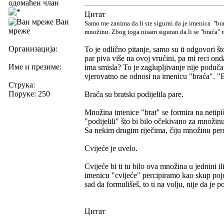
одомаћен члан
Цитат
Ван
Samo me zanima da li ste sigurni da je imenica "b
мреже
množinu. Zbog toga nisam siguran da li se "braća" 
Организација:
To je odlično pitanje, samo su ti odgovori š
par piva više na ovoj vrućini, pa mi reci ond
Име и презиме:
ima smisla? To je zaglupljivanje nije poduč
vjerovatno ne odnosi na imenicu "braća". "B
Струка:
Поруке: 250
Braća su bratski podijelila pare.
Množina imenice "brat" se formira na netipič
"podijelili" što bi bilo očekivano za množi
Sa nekim drugim riječima, čiju množinu perci
Cvijeće je uvelo.
Cvijeće bi ti tu bilo ova množina u jednini i
imenicu "cvijeće" percipiramo kao skup pojed
sad da formulišeš, to ti na volju, nije da je 
Цитат