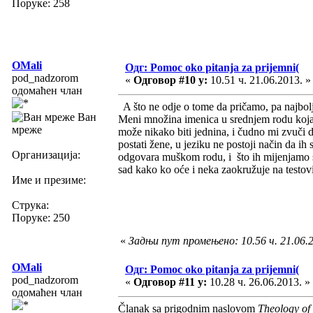
Поруке: 258
OMali
Одг: Pomoc oko pitanja za prijemni(
pod_nadzorom
«
Одговор #10 у:
10.51 ч. 21.06.2013. »
одомаћен члан
A što ne odje o tome da pričamo, pa najbolje 
Ван
Meni množina imenica u srednjem rodu koja s
мреже
može nikako biti jednina, i čudno mi zvuči d
postati žene, u jeziku ne postoji način da i
Организација:
odgovara muškom rodu, i što ih mijenjamo 
sad kako ko oće i neka zaokružuje na testo
Име и презиме:
Струка:
Поруке: 250
«
Задњи пут промењено: 10.56 ч. 21.06.
OMali
Одг: Pomoc oko pitanja za prijemni(
pod_nadzorom
«
Одговор #11 у:
10.28 ч. 26.06.2013. »
одомаћен члан
Članak sa prigodnim naslovom
Theology of