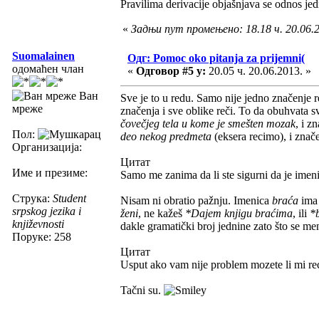
Pravilima derivacije objašnjava se odnos je
«
Задњи пут промењено: 18.18 ч. 20.06.
Suomalainen
Одг: Pomoc oko pitanja za prijemni(
одомаћен члан
«
Одговор #5 у:
20.05 ч. 20.06.2013. »
Ван
Sve je to u redu. Samo nije jedno značenje r
мреже
značenja i sve oblike reči. To da obuhvata 
čovečjeg tela u kome je smešten mozak
, i z
Пол:
deo nekog predmeta
(eksera recimo), i znač
Организација:
Цитат
Име и презиме:
Samo me zanima da li ste sigurni da je ime
Струка:
Student
Nisam ni obratio pažnju. Imenica
braća
ima 
srpskog jezika i
ženi
, ne kažeš
*Dajem knjigu braćima
, ili
*
književnosti
dakle gramatički broj jednine zato što se me
Поруке: 258
Цитат
Usput ako vam nije problem mozete li mi reci
Tačni su.