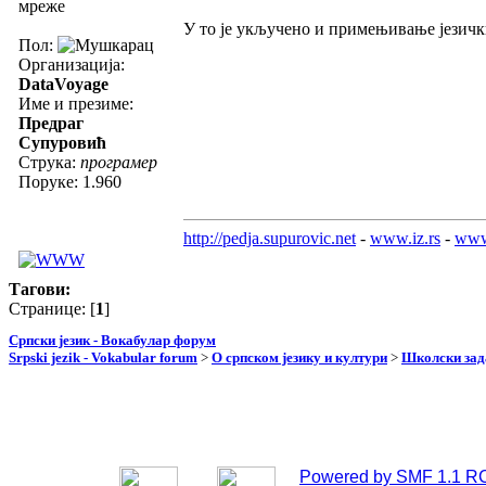
мреже
У то је укључено и примењивање језички
Пол:
Организација:
DataVoyage
Име и презиме:
Предраг
Супуровић
Струка:
програмер
Поруке: 1.960
http://pedja.supurovic.net
-
www.iz.rs
-
www
Тагови:
Странице: [
1
]
Српски језик - Вокабулар форум
Srpski jezik - Vokabular forum
>
О српском језику и култури
>
Школски зад
Powered by SMF 1.1 R