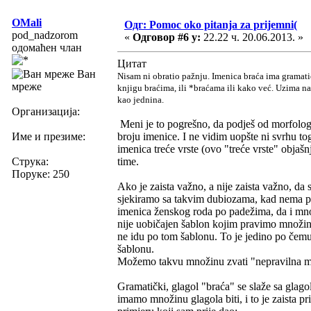
OMali
Одг: Pomoc oko pitanja za prijemni(
pod_nadzorom
«
Одговор #6 у:
22.22 ч. 20.06.2013. »
одомаћен члан
Цитат
Ван
Nisam ni obratio pažnju. Imenica braća ima gramati
мреже
knjigu braćima, ili *braćama ili kako već. Uzima nas
kao jednina.
Организација:
Meni je to pogrešno, da podješ od morfologij
Име и презиме:
broju imenice. I ne vidim uopšte ni svrhu to
imenica treće vrste (ovo "treće vrste" objašn
Струка:
time.
Поруке: 250
Ako je zaista važno, a nije zaista važno, da
sjekiramo sa takvim dubiozama, kad nema p
imenica ženskog roda po padežima, da i množ
nije uobičajen šablon kojim pravimo množi
ne idu po tom šablonu. To je jedino po čemu
šablonu.
Možemo takvu množinu zvati "nepravilna mn
Gramatički, glagol "braća" se slaže sa glago
imamo množinu glagola biti, i to je zaista 