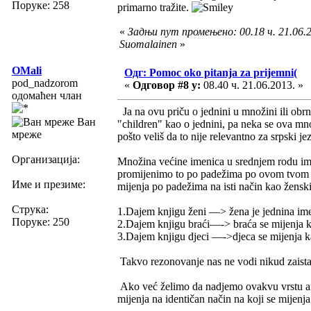
Поруке: 258
primarno tražite.
«
Задњи пут промењено: 00.18 ч. 21.06.2
Suomalainen
»
OMali
Одг: Pomoc oko pitanja za prijemni(
pod_nadzorom
«
Одговор #8 у:
08.40 ч. 21.06.2013. »
одомаћен члан
Ja na ovu priču o jednini u množini ili ob
Ван
"children" kao o jednini, pa neka se ova mn
мреже
pošto veliš da to nije relevantno za srpski jez
Организација:
Množina većine imenica u srednjem rodu ima
promijenimo to po padežima po ovom tvom pr
Име и презиме:
mijenja po padežima na isti način kao ženski
Струка:
1.Dajem knjigu ženi —> žena je jednina im
Поруке: 250
2.Dajem knjigu braći—-> braća se mijenja ka
3.Dajem knjigu djeci —->djeca se mijenja ka
Takvo rezonovanje nas ne vodi nikud zaist
Ako već želimo da nadjemo ovakvu vrstu ana
mijenja na identičan način na koji se mijenja