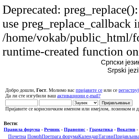
Deprecated: preg_replace():
use preg_replace_callback i
/home/vokab/public_html/f
runtime-created function on
Српски јези
Srpski jez
Добро дошли,
Гост
. Молимо вас
пријавите се
или се
региструј
Да ли сте изгубили ваш
активациони e-mail?
Пријавите се корисничким именом или имејлом, лозинком и 
Вести
:
Правила форума
-
Речник
-
Правопис
-
Граматика
-
Вокатив
Почетна
Помоћ
Претрага форума
Календар
Тагови
Пријављив