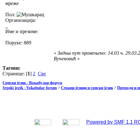
мреже
Пол:
Организација:
_
Име и презиме:
Поруке: 889
«
Задњи пут промењено: 14.03 ч. 29.03.2
Вученовић
»
Тагови:
Странице: [
1
]
2
Све
Српски језик - Вокабулар форум
Srpski jezik - Vokabular forum
>
Страни језици и српски језик
>
Преводи и 
Powered by SMF 1.1 R