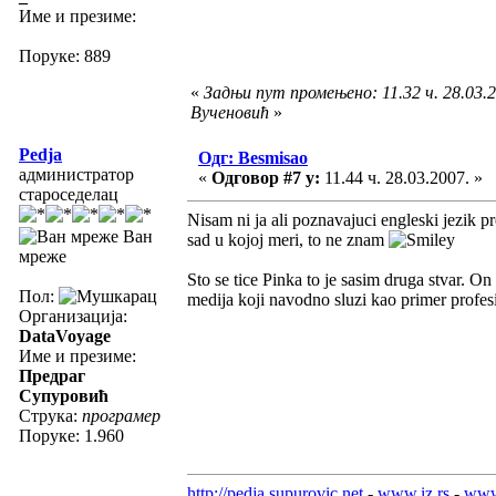
Име и презиме:
Поруке: 889
«
Задњи пут промењено: 11.32 ч. 28.03.2
Вученовић
»
Pedja
Одг: Besmisao
администратор
«
Одговор #7 у:
11.44 ч. 28.03.2007. »
староседелац
Nisam ni ja ali poznavajuci engleski jezik pr
Ван
sad u kojoj meri, to ne znam
мреже
Sto se tice Pinka to je sasim druga stvar. On
Пол:
medija koji navodno sluzi kao primer profes
Организација:
DataVoyage
Име и презиме:
Предраг
Супуровић
Струка:
програмер
Поруке: 1.960
http://pedja.supurovic.net
-
www.iz.rs
-
www