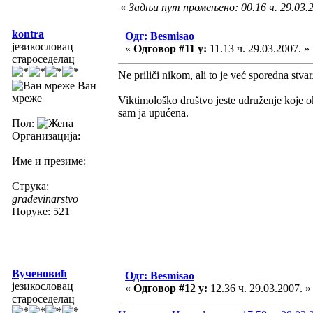
«
Задњи пут промењено: 00.16 ч. 29.03.20
kontra
Одг: Besmisao
језикословац
«
Одговор #11 у:
11.13 ч. 29.03.2007. »
староседелац
Ne priliči nikom, ali to je već sporedna stvar
Ван
мреже
Viktimološko društvo jeste udruženje koje ok
sam ja upućena.
Пол:
Организација:
Име и презиме:
Струка:
građevinarstvo
Поруке: 521
Вученовић
Одг: Besmisao
језикословац
«
Одговор #12 у:
12.36 ч. 29.03.2007. »
староседелац