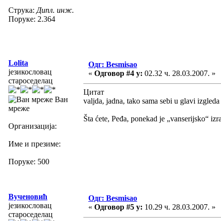
Струка:
Дипл. инж.
Поруке: 2.364
Lolita
Одг: Besmisao
језикословац
«
Одговор #4 у:
02.32 ч. 28.03.2007. »
староседелац
Цитат
Ван
valjda, jadna, tako sama sebi u glavi izgleda b
мреже
Šta ćete, Peđa, ponekad je „vanserijsko“ izr
Организација:
Име и презиме:
Поруке: 500
Вученовић
Одг: Besmisao
језикословац
«
Одговор #5 у:
10.29 ч. 28.03.2007. »
староседелац