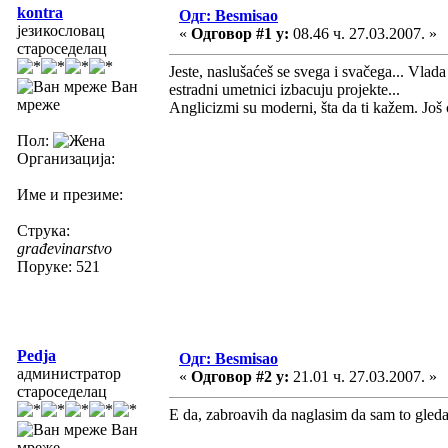
kontra
Одг: Besmisao
језикословац
«
Одговор #1 у:
08.46 ч. 27.03.2007. »
староседелац
Jeste, naslušaćeš se svega i svačega... Vlada
Ван
estradni umetnici izbacuju projekte...
мреже
Anglicizmi su moderni, šta da ti kažem. Još 
Пол:
Организација:
Име и презиме:
Струка:
građevinarstvo
Поруке: 521
Pedja
Одг: Besmisao
администратор
«
Одговор #2 у:
21.01 ч. 27.03.2007. »
староседелац
E da, zabroavih da naglasim da sam to gleda
Ван
мреже