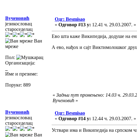
Вученовић
Одг: Besmisao
језикословац
«
Одговор #13 у:
12.41 ч. 29.03.2007. »
староседелац
Ево шта каже Википедија, додуше на енг
Ван
мреже
А ево, нађох и сајт Виктимолошког дру
Пол:
Организација:
_
Име и презиме:
Поруке: 889
«
Задњи пут промењено: 14.03 ч. 29.03.2
Вученовић
»
Вученовић
Одг: Besmisao
језикословац
«
Одговор #14 у:
12.44 ч. 29.03.2007. »
староседелац
Уствари има и Википедија на српском ч
Ван