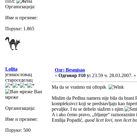
Пол:
Организација:
Име и презиме:
Поруке: 1.865
Lolita
Одг: Besmisao
језикословац
«
Одговор #10 у:
23.59 ч. 28.03.2007. »
староседелац
Ma da se vratimo mi oftopik
Ван
мреже
Mislim da Peđina namera nije bila da brani 
kompleksivci koji se predstavljaju kao hiperi
Организација:
pevaljke. I tu se debelo slažem s njim
A i ako ćemo pravo, „frljanje“ raznoraznim izr
Име и презиме:
Emilija Popadić,
quod licet Iovi, non licet b
Поруке: 500