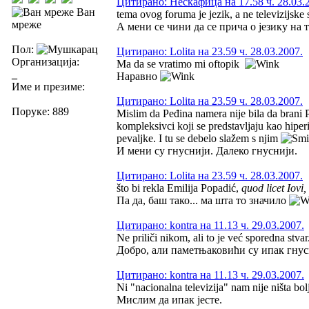
Цитирано: Нескафица на 17.58 ч. 28.03.
Ван
tema ovog foruma je jezik, a ne televizijske 
мреже
А мени се чини да се прича о језику на
Пол:
Цитирано: Lolita на 23.59 ч. 28.03.2007.
Организација:
Ma da se vratimo mi oftopik
_
Наравно
Име и презиме:
Цитирано: Lolita на 23.59 ч. 28.03.2007.
Поруке: 889
Mislim da Peđina namera nije bila da brani 
kompleksivci koji se predstavljaju kao hiperi
pevaljke. I tu se debelo slažem s njim
И мени су гнуснији. Далеко гнуснији.
Цитирано: Lolita на 23.59 ч. 28.03.2007.
što bi rekla Emilija Popadić,
quod licet Iovi,
Па да, баш тако... ма шта то значило
Цитирано: kontra на 11.13 ч. 29.03.2007.
Ne priliči nikom, ali to je već sporedna stvar
Добро, али паметњаковићи су ипак гнус
Цитирано: kontra на 11.13 ч. 29.03.2007.
Ni "nacionalna televizija" nam nije ništa bol
Мислим да ипак јесте.