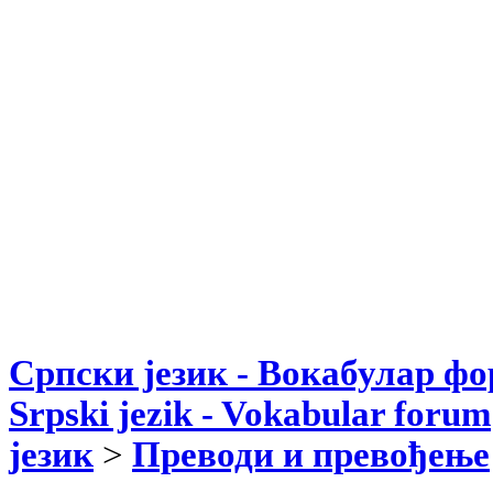
Српски језик - Вокабулар ф
Srpski jezik - Vokabular forum
језик
>
Преводи и превођење