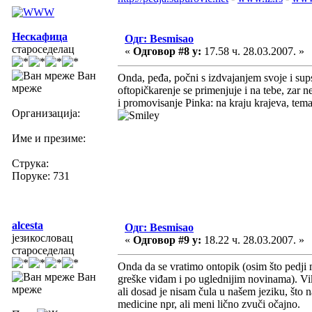
Нескафица
Одг: Besmisao
староседелац
«
Одговор #8 у:
17.58 ч. 28.03.2007. »
Ван
Onda, peđa, počni s izdvajanjem svoje i sup
мреже
oftopičkarenje se primenjuje i na tebe, zar 
i promovisanje Pinka: na kraju krajeva, tema 
Организација:
Име и презиме:
Струка:
Поруке: 731
alcesta
Одг: Besmisao
језикословац
«
Одговор #9 у:
18.22 ч. 28.03.2007. »
староседелац
Onda da se vratimo ontopik (osim što pedji
Ван
greške viđam i po uglednijim novinama). Vik
мреже
ali dosad je nisam čula u našem jeziku, što
medicine npr, ali meni lično zvuči očajno.