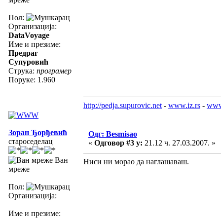
Пол:
Организација:
DataVoyage
Име и презиме:
Предраг
Супуровић
Струка:
програмер
Поруке: 1.960
http://pedja.supurovic.net
-
www.iz.rs
-
www
Зоран Ђорђевић
Одг: Besmisao
староседелац
«
Одговор #3 у:
21.12 ч. 27.03.2007. »
Ван
Ниси ни морао да наглашаваш.
мреже
Пол:
Организација:
Име и презиме: