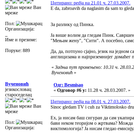
Цитирано: pedja на 21.01 ч. 27.03.2007.
Ван
E da, zabroavih da naglasim da sam to gleda
мреже
Пол:
За разлику од Пинка.
Организација:
_
Ја више волим да гледам Пинк. Савршен ј
Име и презиме:
"Мењам жену", "Сити". А посебно, само 
Поруке: 889
Да, да, потпуно сјајно, језик на једн
англицизама и најприземнијег домаћег п
«
Задњи пут промењено: 10.31 ч. 28.03.2
Вученовић
»
Вученовић
Одг: Besmisao
језикословац
«
Одговор #6 у:
11.28 ч. 28.03.2007. »
староседелац
Цитирано: pedja на 08.01 ч. 27.03.2007.
Ван
Sinoc gledam TV i cuh za Viktimolosko drust
мреже
Ех, ја нисам баш сигуран да сам укапир
Пол:
бави неком теоријом о жртвама? Можда 
Организација:
виктимологија? Ја нисам гледао емисију
_