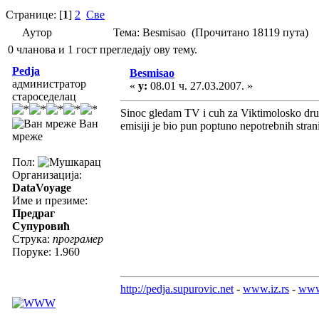
Странице: [
1
]
2
Све
Аутор
Тема: Besmisao (Прочитано 18119 пута)
0 чланова и 1 гост прегледају ову тему.
Pedja
Besmisao
администратор
«
у:
08.01 ч. 27.03.2007. »
староседелац
Sinoc gledam TV i cuh za Viktimolosko drustv
Ван
emisiji je bio pun poptuno nepotrebnih stranih
мреже
Пол:
Организација:
DataVoyage
Име и презиме:
Предраг
Супуровић
Струка:
програмер
Поруке: 1.960
http://pedja.supurovic.net
-
www.iz.rs
-
www