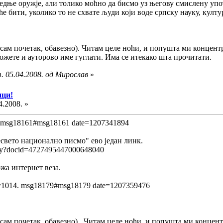
следње оружје, али толико моћно да бисмо уз његову смислену уп
е бити, уколико то не схвате људи који воде српску науку, култу
 сам почетак, обавезно). Читам целе ноћи, и попушта ми концентр
ожете и ауторово име гуглати. Има се итекако шта прочитати.
. 05.04.2008. од Мирослав
»
ици!
4.2008. »
. msg18161#msg18161 date=1207341894
есвето национално писмо" ево један линк.
play?docid=4727495447000648040
ржа интернет веза.
=1014. msg18179#msg18179 date=1207359476
 сам почетак, обавезно). Читам целе ноћи, и попушта ми концент