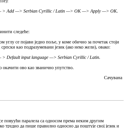
сПе):
— > Add —> Serbian Cyrillic / Latin —> OK —> Apply —> OK.
чинити следеће:
ном углу се појави једно поље, у коме обично за почетак стоји
а српски као подразумевани језик (ако неко жели), овако:
Default input language —> Serbian Cyrillic / Latin.
 окачити ово као званично упутство.
Сачувана
се повуући паралела са односом према неким другим
неко трудио да пише правилно односно да поштује свој језик и