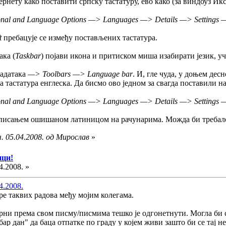
рнету како поставити српску тастатуру, ево како (за виндоуз Ик
onal and Language Options —> Languages —> Details —> Settings 
t
пребацује се између постављених тастатура.
ака (
Taskbar
) појави икона и притиском миша изабирати језик, у
задатака
—> Toolbars —> Language bar
. И, гле чуда, у доњем дес
на тастатура енглеска. Да бисмо ово једном за свагда поставили н
nal and Language Options —> Languages —> Details —> Settings — > 
а писањем ошишаном латиницом на рачунарима. Можда би требало
. 05.04.2008. од Мирослав
»
ици!
4.2008. »
4.2008.
е таквих радова међу мојим колегама.
рни према свом писму/писмима тешко је одгонетнути. Могла би 
бар дан" да баца отпатке по граду у којем живи зашто би се тај 