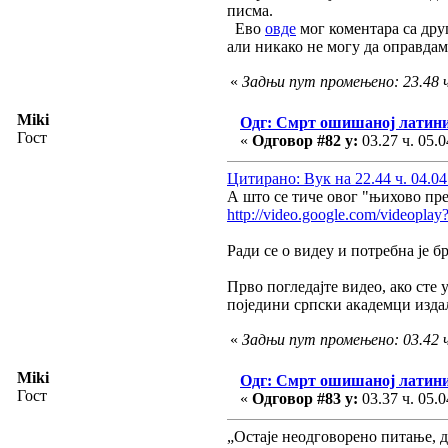
писма.
Ево
овде
мог коментара са дру
али никако не могу да оправдам
«
Задњи пут промењено: 23.48 ч
Miki
Одг: Смрт ошишаној латин
Гост
«
Одговор #82 у:
03.27 ч. 05.0
Цитирано: Вук на 22.44 ч. 04.04
А што се тиче овог "њихово пре
http://video.google.com/videopl
Ради се о видеу и потребна је б
Прво погледајте видео, ако сте
поједини српски академци издал
«
Задњи пут промењено: 03.42 ч
Miki
Одг: Смрт ошишаној латин
Гост
«
Одговор #83 у:
03.37 ч. 05.0
„Остаје неодговорено питање, да