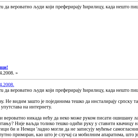
aru да вероватно људи који преферирају ћирилицу, када нешто п
ици!
4.2008. »
4.2008.
aru да вероватно људи који преферирају ћирилицу, када нешто п
ву. Не видим зашто је појединима тешко да инсталирају српску тас
а упутстава на интернету.
и вероватно никада нећу да неко може руком писати ошишану ла
питању? Није ваљда толико тешко одићи руку у ставити квачицу н
гици би и Немци 'ладно могли да не записују мућење самогласн
утно приморан, као што је случај са мобилним апаратима, што је