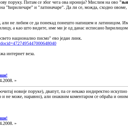
ову поруку. Питам се због чега ова иронија? Мислим на ово
"њи
а на "ћириличаре" и "латиначаре". Да ли се, можда, сходно ово
, али не либим се да понекад понешто напишем и латиницом. Име
лицу, а као што видите, име ми је од данас исписано ћирилицом
свето национално писмо" ево један линк.
ay?docid=4727495447000648040
ржа интернет веза.
ици!
4.2008. »
(прочитај новије поруке), двапут, па се некако индиректно иску
 и не може, наравно), али онаквим коментаром се обраћа и оним
ици!
4.2008. »