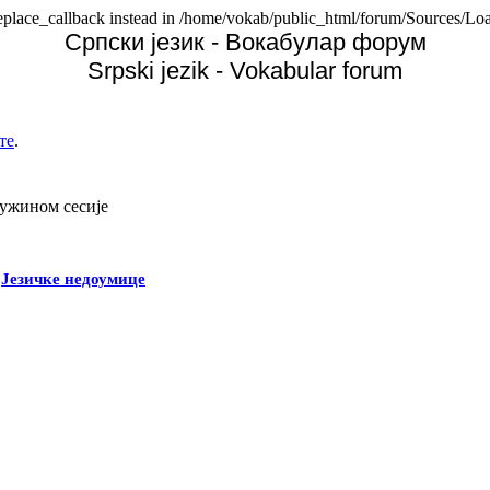
replace_callback instead in /home/vokab/public_html/forum/Sources/Loa
Српски језик - Вокабулар форум
Srpski jezik - Vokabular forum
те
.
дужином сесије
-
Језичке недоумице