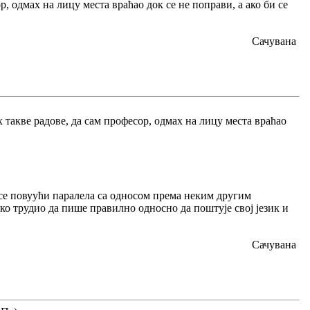
 одмах на лицу места враћао док се не поправи, а ако би се
Сачувана
 такве радове, да сам професор, одмах на лицу места враћао
се повуући паралела са односом према неким другим
неко трудио да пише правилно односно да поштује свој језик и
Сачувана