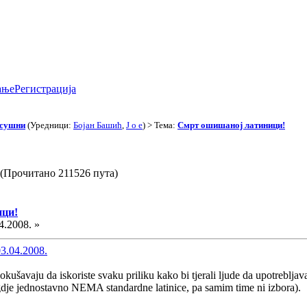
ање
Регистрација
асушни
(Уредници:
Бојан Башић
,
J o e
) > Тема:
Смрт ошишаној латиници!
(Прочитано 211526 пута)
ици!
4.2008. »
3.04.2008.
pokušavaju da iskoriste svaku priliku kako bi tjerali ljude da upotreblj
gdje jednostavno NEMA standardne latinice, pa samim time ni izbora).