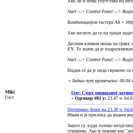
Ако ли и нема упутстава на инте
Start —> Control Panel —> Regi
Комбинацијом тастера
Alt + Shif
Ако желите да се на траци задат
Десним кликом миша на траку 
EN
. То значи да је подразумева
Start —> Control Panel —> Regio
Надам се да је онда свршено с
«
Задњи пут промењено: 00.04 ч
Miki
Одг: Смрт ошишаној латин
Гост
«
Одговор #81 у:
23.47 ч. 04.0
Цитирано: Боки на 23.30 ч. 04.0
Имам и ја прилику да видим мор
Зашто су људи толико неодгово
стварима. Ако је некоме као "до