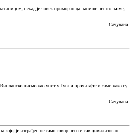
 латиницом, некад је човек приморан да напише нешто њоме,
Сачувана
 Винчанско писмо као упит у Гугл и прочитајте и сами како су
Сачувана
а којој је изграђен не само говор него и сав цивилизован