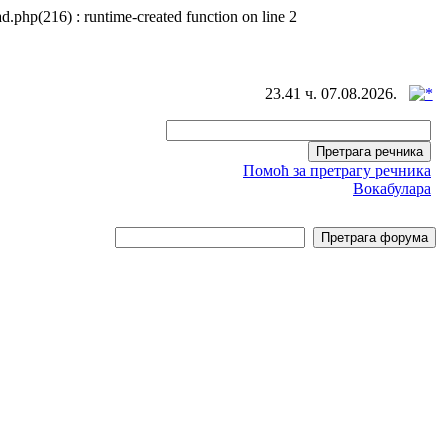
d.php(216) : runtime-created function on line 2
23.41 ч. 07.08.2026.
Помоћ за претрагу речника
Вокабулара