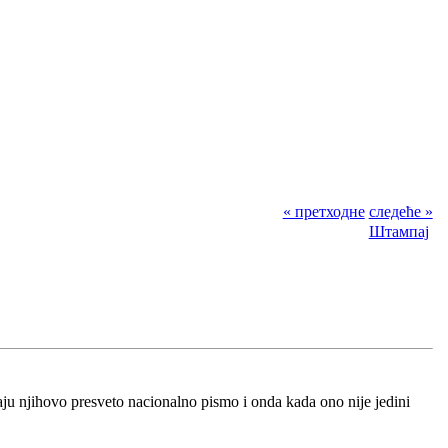
« претходне
следеће »
Штампај
avaju njihovo presveto nacionalno pismo i onda kada ono nije jedini