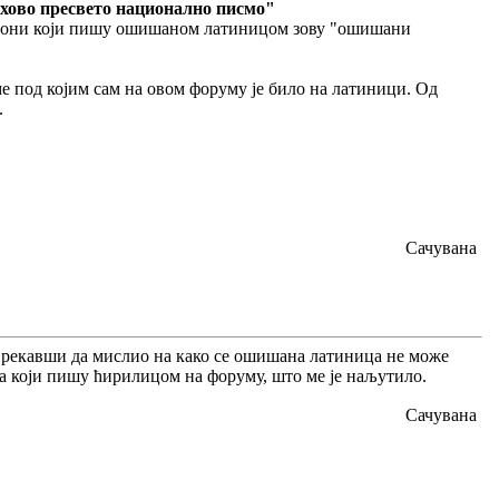
хово пресвето национално писмо"
ме, они који пишу ошишаном латиницом зову "ошишани
 под којим сам на овом форуму је било на латиници. Од
.
Сачувана
пио рекавши да мислио на како се ошишана латиница не може
а који пишу ћирилицом на форуму, што ме је наљутило.
Сачувана