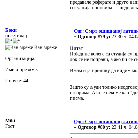
предавале реферате и друго нап
ситуација поновила — недовољ
Боки
Одг: Смрт ошишаној латин
посетилац
«
Одговор #79 у:
23.30 ч. 04.0
Ван мреже
Цитат
Поједине колеге са студија су 
Организација:
док се не поправи, а ако би се
Име и презиме:
Имам и ја прилику да видим мор
Поруке: 44
Зашто су људи толико неодгово
стварима. Ако је некоме као "до
писма.
Miki
Одг: Смрт ошишаној латин
Гост
«
Одговор #80 у:
23.41 ч. 04.0