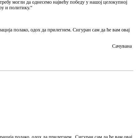
отребу могли да однесемо највећу победу у нашој целокупној
ру и политику.“
ација полако, одох да прилегнем. Сигуран сам да ће вам овај
Сачувана
рација полако, одох да прилегнем. Сигуран сам да ће вам овај