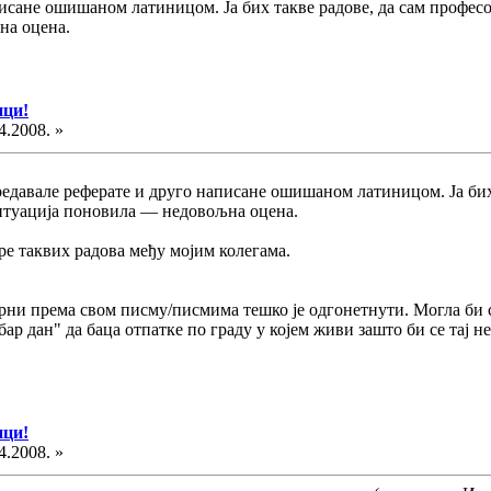
исане ошишаном латиницом. Ја бих такве радове, да сам професор,
на оцена.
ици!
4.2008. »
предавале реферате и друго написане ошишаном латиницом. Ја бих
 ситуација поновила — недовољна оцена.
е таквих радова међу мојим колегама.
рни према свом писму/писмима тешко је одгонетнути. Могла би 
бар дан" да баца отпатке по граду у којем живи зашто би се тај 
ици!
4.2008. »