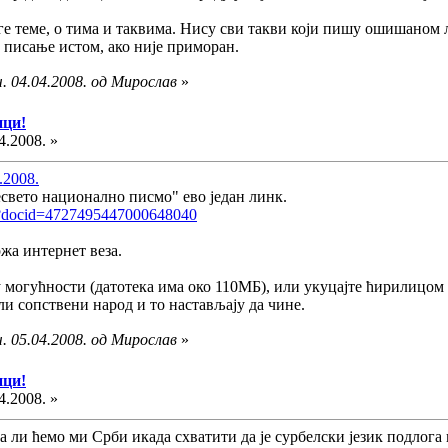
ге теме, о тима и таквима. Нису сви такви који пишу ошишаном
 писање истом, ако није приморан.
. 04.04.2008. од Мирослав
»
ици!
4.2008. »
.2008.
свето национално писмо" ево један линк.
ay?docid=4727495447000648040
ржа интернет веза.
 у могућности (датотека има око 110МБ), или укуцајте ћирилицом
и сопствени народ и то настављају да чине.
. 05.04.2008. од Мирослав
»
ици!
4.2008. »
 ли ћемо ми Срби икада схватити да је сурбелски језик подлога н