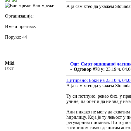
Ван мреже
А ја сам хтео да укажем Stound
Организација:
Име и презиме:
Поруке: 44
Miki
Одг: Смрт ошишаној латин
Гост
«
Одговор #78 у:
23.19 ч. 04.0
Цитирано: Боки на 23.10 ч. 04.0
А ја сам хтео да укажем Stound
Ту си потпуно, рекао бих, у пра
учине, па опет и да не знају им
Али никако не могу да схватим 
ћирилицу. Која је ту лењост у 
регуларним писмима. По тој ло
латиницом тамо где нисам апсол