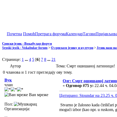
Почетна
Помоћ
Претрага форума
Календар
Тагови
Пријављив
Српски језик - Вокабулар форум
Srpski jezik - Vokabular forum
>
О српском језику и култури
>
Језик наш н
Странице:
1
...
4
5
[
6
]
7
8
...
21
Аутор
Тема: Смрт ошишаној латиници! 
0 чланова и 1 гост прегледају ову тему.
Вук
Одг: Смрт ошишаној латин
члан
«
Одговор #75 у:
22.44 ч. 04.0
Ван мреже
Цитирано: Stoundar на 23.25 ч. 0
Пол:
Stvarno je žalosno kada ćiriličari 
Организација:
mogući izbor (kao npr. u ruskom, 