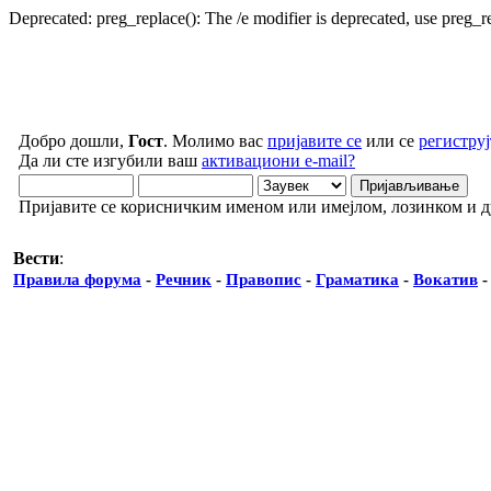
Deprecated: preg_replace(): The /e modifier is deprecated, use preg_
Добро дошли,
Гост
. Молимо вас
пријавите се
или се
региструј
Да ли сте изгубили ваш
активациони e-mail?
Пријавите се корисничким именом или имејлом, лозинком и 
Вести
:
Правила форума
-
Речник
-
Правопис
-
Граматика
-
Вокатив