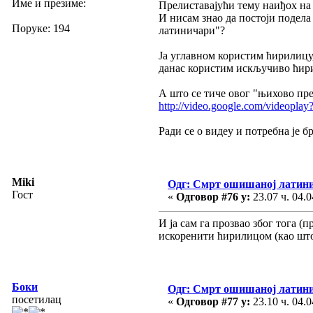
Име и презиме:
Прелиставајући тему наиђох на 
И нисам знао да постоји подел
Поруке: 194
латиничари"?
Ја углавном користим ћирилицу
данас користим искључиво ћири
А што се тиче овог "њихово пре
http://video.google.com/videopl
Ради се о видеу и потребна је б
Miki
Одг: Смрт ошишаној латин
Гост
«
Одговор #76 у:
23.07 ч. 04.0
И ја сам га прозвао због тога 
искоренити ћирилицом (као што
Боки
Одг: Смрт ошишаној латин
посетилац
«
Одговор #77 у:
23.10 ч. 04.0