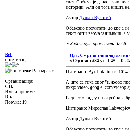
свет. Србима је данас језик по
историји. Али од тога ништа нећ
Аутор
Душан Вукотић
.
Обавезно прочитати до краја (и
текст бити веома занимљив, а м
«
Задњи пут промењено: 06.26 ч
Beli
Одг: Смрт ошишаној латин
посетилац
«
Одговор #84 у:
11.48 ч. 05.0
Ван мреже
Цитирано: Вук link=topic=1014
Организација:
А што се тиче овог "њихово пр
CH.
hxxp: video. google. com/video
Име и презиме:
B.V.
Ради се о видеу и потребна је б
Поруке: 19
Цитирано: Мирослав link=topic
Аутор Душан Вукотић.
Обавезно прочитати до краја (и