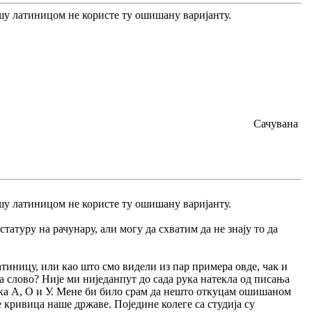
ишу латиницом не користе ту ошишану варијанту.
Сачувана
ишу латиницом не користе ту ошишану варијанту.
татуру на рачунару, али могу да схватим да не знају то да
тиницу, или као што смо видели из пар примера овде, чак и
а слово? Није ми ниједанпут до сада рука натекла од писања
ика А, О и У. Мене би било срам да нешто откуцам ошишаном
 кривица наше државе. Поједине колеге са студија су