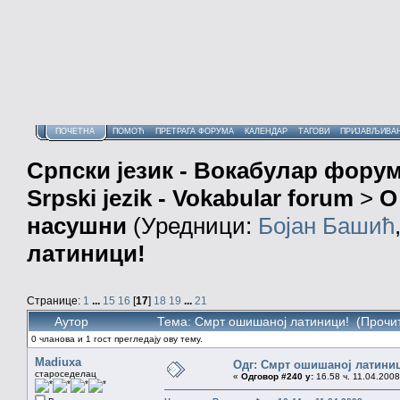
ПОЧЕТНА
ПОМОЋ
ПРЕТРАГА ФОРУМА
КАЛЕНДАР
ТАГОВИ
ПРИЈАВЉИВА
Српски језик - Вокабулар фору
Srpski jezik - Vokabular forum
>
О
насушни
(Уредници:
Бојан Башић
латиници!
Странице:
1
...
15
16
[
17
]
18
19
...
21
Аутор
Тема: Смрт ошишаној латиници! (Прочит
0 чланова и 1 гост прегледају ову тему.
Madiuxa
Одг: Смрт ошишаној латини
староседелац
«
Одговор #240 у:
16.58 ч. 11.04.2008