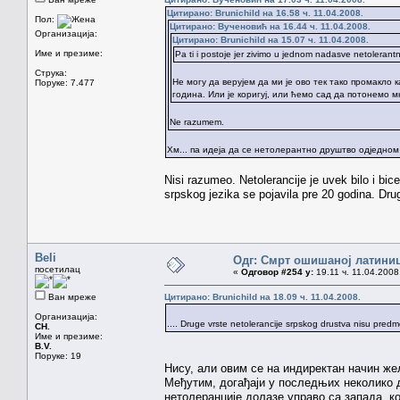
Цитирано: Brunichild на 16.58 ч. 11.04.2008.
Пол:
Цитирано: Вученовић на 16.44 ч. 11.04.2008.
Организација:
Цитирано: Brunichild на 15.07 ч. 11.04.2008.
Име и презиме:
Pa ti i postoje jer zivimo u jednom nadasve netoleran
Струка:
Не могу да верујем да ми је ово тек тако промакло 
Поруке: 7.477
година. Или је коригуј, или ћемо сад да потонемо м
Ne razumem.
Хм... па идеја да се нетолерантно друштво одједном 
Nisi razumeo. Netolerancije je uvek bilo i bic
srpskog jezika se pojavila pre 20 godina. Dru
Beli
Одг: Смрт ошишаној латини
посетилац
«
Одговор #254 у:
19.11 ч. 11.04.2008
Ван мреже
Цитирано: Brunichild на 18.09 ч. 11.04.2008.
Организација:
.... Druge vrste netolerancije srpskog drustva nisu pred
CH.
Име и презиме:
B.V.
Поруке: 19
Нису, али овим се на индиректан начин жел
Међутим, догађаји у последњих неколико д
нетолеранције долазе управо са запада, ко