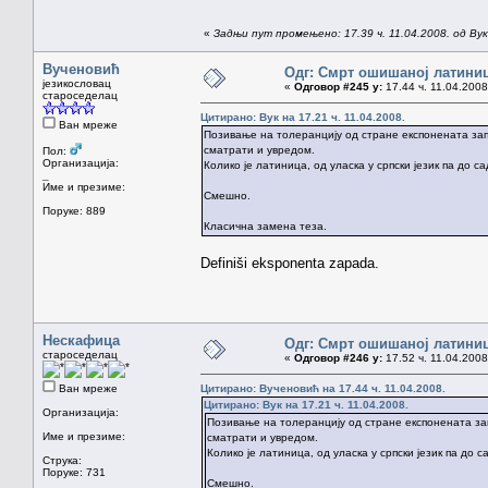
«
Задњи пут промењено: 17.39 ч. 11.04.2008. од Вук
Вученовић
Одг: Смрт ошишаној латини
језикословац
«
Одговор #245 у:
17.44 ч. 11.04.2008
староседелац
Цитирано: Вук на 17.21 ч. 11.04.2008.
Ван мреже
Позивање на толеранцију од стране експонената зап
сматрати и увредом.
Пол:
Организација:
Колико је латиница, од уласка у српски језик па до
_
Име и презиме:
Смешно.
Поруке: 889
Класична замена теза.
Definiši eksponenta zapada.
Нескафица
Одг: Смрт ошишаној латини
староседелац
«
Одговор #246 у:
17.52 ч. 11.04.2008
Ван мреже
Цитирано: Вученовић на 17.44 ч. 11.04.2008.
Цитирано: Вук на 17.21 ч. 11.04.2008.
Организација:
Позивање на толеранцију од стране експонената зап
Име и презиме:
сматрати и увредом.
Колико је латиница, од уласка у српски језик па до
Струка:
Поруке: 731
Смешно.