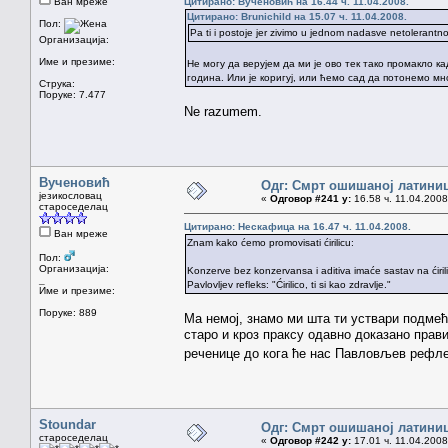
Ван мреже
Цитирано: Вученовић на 16.44 ч. 11.04.2008.
Цитирано: Brunichild на 15.07 ч. 11.04.2008.
Пол:
Pa ti i postoje jer zivimo u jednom nadasve netolerant
Организација:
Име и презиме:
Не могу да верујем да ми је ово тек тако промакло к
година. Или је коригуј, или ћемо сад да потонемо мно
Струка:
Поруке: 7.477
Ne razumem.
Вученовић
Одг: Смрт ошишаној латини
језикословац
«
Одговор #241 у:
16.58 ч. 11.04.2008
староседелац
Цитирано: Нескафица на 16.47 ч. 11.04.2008.
Ван мреже
Znam kako ćemo promovisati ćirilicu:
Пол:
Организација:
Konzerve bez konzervansa i aditiva imaće sastav na ćiril
_
Pavlovljev refleks: "Ćirilico, ti si kao zdravlje."
Име и презиме:
Поруке: 889
Ма немој, знамо ми шта ти уствари подмећ
старо и кроз праксу одавно доказано прави
реченице до кога ће нас Павловљев рефле
Stoundar
Одг: Смрт ошишаној латини
староседелац
«
Одговор #242 у:
17.01 ч. 11.04.2008