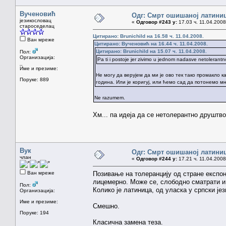
Вученовић
Одг: Смрт ошишаној латини
језикословац
«
Одговор #243 у:
17.03 ч. 11.04.2008
староседелац
Цитирано: Brunichild на 16.58 ч. 11.04.2008.
Ван мреже
Цитирано: Вученовић на 16.44 ч. 11.04.2008.
Цитирано: Brunichild на 15.07 ч. 11.04.2008.
Пол:
Организација:
Pa ti i postoje jer zivimo u jednom nadasve netolerant
_
Име и презиме:
Не могу да верујем да ми је ово тек тако промакло 
Поруке: 889
година. Или је коригуј, или ћемо сад да потонемо мн
Ne razumem.
Хм... па идеја да се нетолерантно друштво
Вук
Одг: Смрт ошишаној латини
члан
«
Одговор #244 у:
17.21 ч. 11.04.2008
Ван мреже
Позивање на толеранцију од стране експон
лицемерно. Може се, слободно сматрати и
Пол:
Колико је латиница, од уласка у српски је
Организација:
Име и презиме:
Смешно.
Поруке: 194
Класична замена теза.