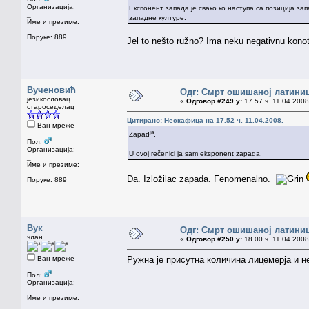
Организација:
Експонент запада је свако ко наступа са позиција за
_
западне културе.
Име и презиме:
Поруке: 889
Jel to nešto ružno? Ima neku negativnu konot
Вученовић
Одг: Смрт ошишаној латини
језикословац
«
Одговор #249 у:
17.57 ч. 11.04.2008
староседелац
Цитирано: Нескафица на 17.52 ч. 11.04.2008.
Ван мреже
ja
Zapad
.
Пол:
Организација:
U ovoj rečenici ja sam eksponent zapada.
_
Име и презиме:
Da. Izložilac zapada. Fenomenalno.
Поруке: 889
Вук
Одг: Смрт ошишаној латини
члан
«
Одговор #250 у:
18.00 ч. 11.04.2008
Ван мреже
Ружна је присутна количина лицемерја и 
Пол:
Организација:
Име и презиме: