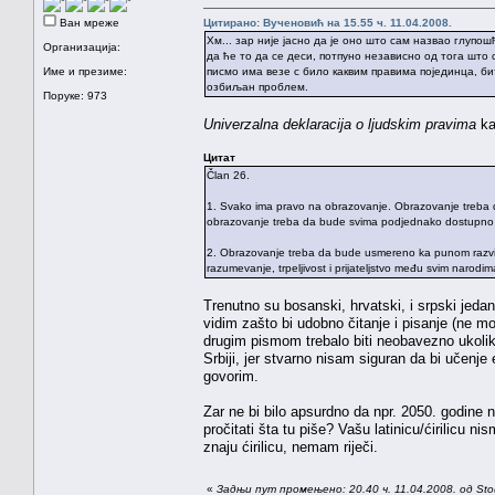
Ван мреже
Цитирано: Вученовић на 15.55 ч. 11.04.2008.
Хм... зар није јасно да је оно што сам назвао глупо
Организација:
да ће то да се деси, потпуно независно од тога што 
Име и презиме:
писмо има везе с било каквим правима појединца, би
озбиљан проблем.
Поруке: 973
Univerzalna deklaracija o ljudskim pravima
ka
Цитат
Član 26.
1. Svako ima pravo na obrazovanje. Obrazovanje treba 
obrazovanje treba da bude svima podjednako dostupno 
2. Obrazovanje treba da bude usmereno ka punom razvitku
razumevanje, trpeljivost i prijateljstvo među svim narodi
Trenutno su bosanski, hrvatski, i srpski jed
vidim zašto bi udobno čitanje i pisanje (ne mor
drugim pismom trebalo biti neobavezno ukoliko
Srbiji, jer stvarno nisam siguran da bi učenje 
govorim.
Zar ne bi bilo apsurdno da npr. 2050. godine 
pročitati šta tu piše? Vašu latinicu/ćirilicu n
znaju ćirilicu, nemam riječi.
«
Задњи пут промењено: 20.40 ч. 11.04.2008. од Sto