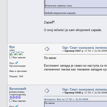
Класична замена теза.
Definiši eksponenta zapada.
ja
Zapad
.
U ovoj rečenici ja sam eksponent zapada.
Вук
Одг: Смрт ошишаној латини
члан
«
Одговор #247 у:
17.52 ч. 11.04.2008
Ван мреже
По мени:
Пол:
Експонент запада је свако ко наступа са п
Организација:
латиничног писма као тековине западне ку
Име и презиме:
Поруке: 194
Вученовић
Одг: Смрт ошишаној латини
језикословац
«
Одговор #248 у:
17.55 ч. 11.04.2008
староседелац
Цитирано: Вук на 17.52 ч. 11.04.2008.
Ван мреже
По мени:
Пол: