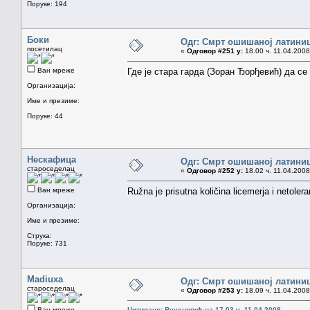
Поруке: 194
Боки
Одг: Смрт ошишаној латини
посетилац
«
Одговор #251 у:
18.00 ч. 11.04.2008
Ван мреже
Где је стара гарда (Зоран Ђорђевић) да с
Организација:
Име и презиме:
Поруке: 44
Нескафица
Одг: Смрт ошишаној латини
староседелац
«
Одговор #252 у:
18.02 ч. 11.04.2008
Ван мреже
Ružna je prisutna količina licemerja i netole
Организација:
Име и презиме:
Струка:
Поруке: 731
Madiuxa
Одг: Смрт ошишаној латини
староседелац
«
Одговор #253 у:
18.09 ч. 11.04.2008
Ван мреже
Цитирано: Вученовић на 17.03 ч. 11.04.2008.