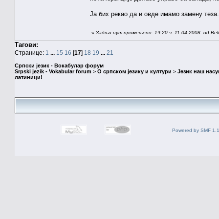
Ја бих рекао да и овде имамо замену теза.
«
Задњи пут промењено: 19.20 ч. 11.04.2008. од Beli
Тагови:
Странице:
1
...
15
16
[
17
]
18
19
...
21
Српски језик - Вокабулар форум
Srpski jezik - Vokabular forum
>
О српском језику и култури
>
Језик наш нас
латиници!
Powered by SMF 1.