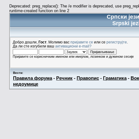
Deprecated: preg_replace(): The /e modifier is deprecated, use preg_re
runtime-created function on line 2
Српски јез
Srpski jez
Добро дошли,
Гост
. Молимо вас
пријавите се
или се
региструјте
.
Да ли сте изгубили ваш
активациони e-mail?
Пријавите се корисничким именом или имејлом, лозинком и дужином сесије
Вести
:
Правила форума
-
Речник
-
Правопис
-
Граматика
-
Вок
недоумице