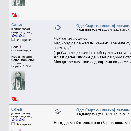
Соња
Одг: Смрт ошишаној латини
језикословац
«
Одговор #28 у:
11.38 ч. 12.05.2007.
староседелац
Чек' сетила сам се:
Ван мреже
Кад хоћу да се жалим, кажем: ''Требале су 
Пол:
за струју''.
Организација:
(Требала ми је помоћ, требају ми савети, тр
/
Име и презиме:
Али и даље мислим да би на рачунима струј
Соња Ђорђевић
Можда грешим, али сад бар има ко да ми 
Струка:
Поруке: 1.404
Соња
Одг: Смрт ошишаној латини
језикословац
«
Одговор #29 у:
11.42 ч. 12.05.2007.
староседелац
Него, да ми баталимо ово (бар на овом мест
Ван мреже