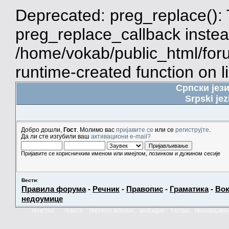
Deprecated: preg_replace(): 
preg_replace_callback instea
/home/vokab/public_html/for
runtime-created function on l
Српски јез
Srpski jez
Добро дошли,
Гост
. Молимо вас
пријавите се
или се
региструјте
.
Да ли сте изгубили ваш
активациони e-mail?
Пријавите се корисничким именом или имејлом, лозинком и дужином сесије
Вести
:
Правила форума
-
Речник
-
Правопис
-
Граматика
-
Вок
недоумице
ПОЧЕТНА
ПОМОЋ
ПРЕТРАГА ФОРУМА
КАЛЕНДАР
ТАГОВИ
ПРИЈАВЉИВА