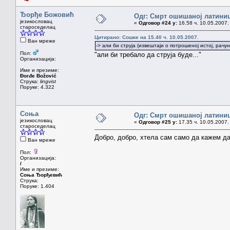
Ђорђе Божовић
Одг: Смрт ошишаној латини
језикословац
«
Одговор #24 у:
16.58 ч. 10.05.2007.
староседелац
Цитирано: Сошке на 15.40 ч. 10.05.2007.
Ван мреже
-> али би струја (извештаји о потрошеној истој, рачун
Пол:
"али би требало да струја буде..."
Организација:
Име и презиме:
Đorđe Božović
Струка:
lingvist
Поруке: 4.322
Соња
Одг: Смрт ошишаној латини
језикословац
«
Одговор #25 у:
17.35 ч. 10.05.2007.
староседелац
Добро, добро, хтела сам само да кажем да н
Ван мреже
Пол:
Организација:
/
Име и презиме:
Соња Ђорђевић
Струка:
Поруке: 1.404