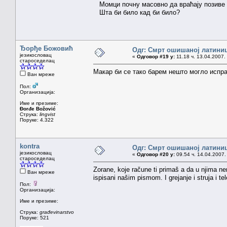
Момци почну масовно да враћају позиве за
Шта би било кад би било?
Ђорђе Божовић
Одг: Смрт ошишаној латини
језикословац
«
Одговор #19 у:
11.18 ч. 13.04.2007.
староседелац
Макар би се тако барем нешто могло испра
Ван мреже
Пол:
Организација:
Име и презиме:
Đorđe Božović
Струка:
lingvist
Поруке: 4.322
kontra
Одг: Смрт ошишаној латини
језикословац
«
Одговор #20 у:
09.54 ч. 14.04.2007.
староседелац
Zorane, koje račune ti primaš a da u njima ne
Ван мреже
ispisani našim pismom. I grejanje i struja i tel
Пол:
Организација:
Име и презиме:
Струка:
građevinarstvo
Поруке: 521