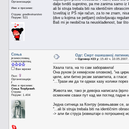
Организација:
dalje tvrdiš suprotno, pa me zanima samo iz ko
Име и презиме:
ali bi struja trebala biti na identičnim obrasci
Izveštaj iz PŠ nije račun, za to ne znam, nis
Струка:
građevinarstvo
(dve u kojima se petljam) oslovljavaju regular
Поруке: 521
Baš mi je neobična ta neusklađenost, bar što 
Соња
Одг: Смрт ошишаној латини
језикословац
«
Одговор #23 у:
15.40 ч. 10.05.2007.
староседелац
Хвала тата, на то сам заборавила!
Ван мреже
Oна руком (и хемијском оловком), ''на цири
Пол:
целе, али битно јесам запамтила, а гласи:
Организација:
''...Трази им да ти одмах казу колики порез 
/
Име и презиме:
Соња Ђорђевић
Живота ми, тако је девојка написала (врло
Струка:
осмехнем сваки пут кад ми поглед падне на
Поруке: 1.404
Једна ситница за Контру (извињавам се, ал
''...ali bi struja trebala biti na identičnim obrasc
-> али би струја (извештаји о потрошеној ис