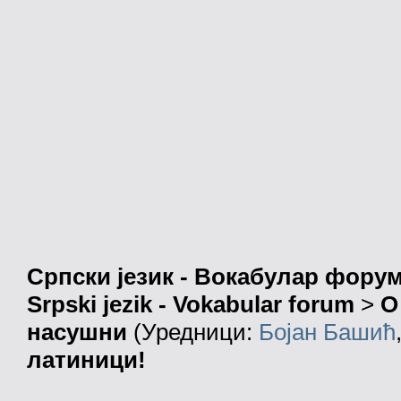
Српски језик - Вокабулар фору
Srpski jezik - Vokabular forum
>
О
насушни
(Уредници:
Бојан Башић
латиници!