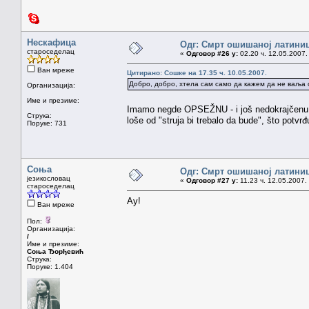
Нескафица
Одг: Смрт ошишаној латини
староседелац
«
Одговор #26 у:
02.20 ч. 12.05.2007.
Ван мреже
Цитирано: Сошке на 17.35 ч. 10.05.2007.
Добро, добро, хтела сам само да кажем да не ваља он
Организација:
Име и презиме:
Imamo negde OPSEŽNU - i još nedokrajčen
Струка:
loše od "struja bi trebalo da bude", što potvrđ
Поруке: 731
Соња
Одг: Смрт ошишаној латини
језикословац
«
Одговор #27 у:
11.23 ч. 12.05.2007.
староседелац
Ау!
Ван мреже
Пол:
Организација:
/
Име и презиме:
Соња Ђорђевић
Струка:
Поруке: 1.404