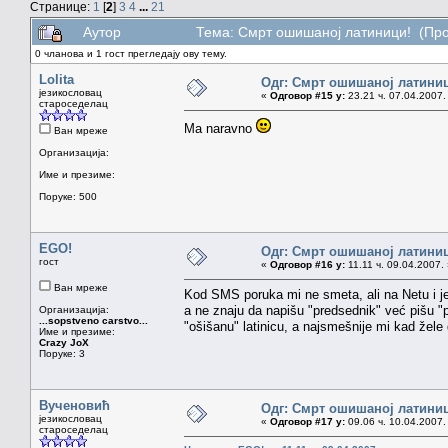
Странице:
1
[
2
]
3
4
...
21
Аутор
Тема: Смрт ошишаној латиници! (Про
0 чланова и 1 гост прегледају ову тему.
Lolita
Одг: Смрт ошишаној латини
језикословац
«
Одговор #15 у:
23.21 ч. 07.04.2007.
староседелац
Ma naravno
Ван мреже
Организација:
Име и презиме:
Поруке: 500
EGO!
Одг: Смрт ошишаној латини
гост
«
Одговор #16 у:
11.11 ч. 09.04.2007.
Ван мреже
Kod SMS poruka mi ne smeta, ali na Netu i je 
a ne znaju da napišu "predsednik" već pišu "
Организација:
...sopstveno carstvo...
"ošišanu" latinicu, a najsmešnije mi kad žele d
Име и презиме:
Crazy JoX
Поруке: 3
Вученовић
Одг: Смрт ошишаној латини
језикословац
«
Одговор #17 у:
09.06 ч. 10.04.2007.
староседелац