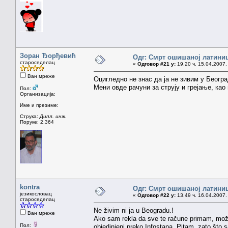
Зоран Ђорђевић
Одг: Смрт ошишаној латини
староседелац
«
Одговор #21 у:
19.20 ч. 15.04.2007.
Ван мреже
Оцигледно не знас да ја не зивим у Београ
Мени овде рачуни за струју и грејање, као
Пол:
Организација:
Име и презиме:
Струка:
Дипл. инж.
Поруке: 2.364
kontra
Одг: Смрт ошишаној латини
језикословац
«
Одговор #22 у:
13.49 ч. 16.04.2007.
староседелац
Ne živim ni ja u Beogradu.!
Ван мреже
Ako sam rekla da sve te račune primam, može
Пол:
objedinjeni preko Infostana. Pitam, zato što sa