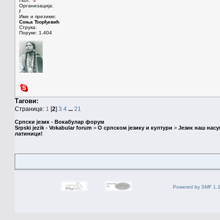
Пол:
Организација:
/
Име и презиме:
Соња Ђорђевић
Струка:
Поруке: 1.404
Тагови:
Странице:
1
[
2
]
3
4
...
21
Српски језик - Вокабулар форум
Srpski jezik - Vokabular forum
>
О српском језику и култури
>
Језик наш нас
латиници!
Powered by SMF 1.