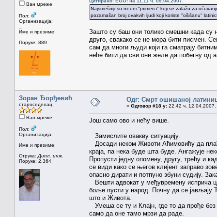
Цитирано: EGO! на 11.11 ч. 09.04.2007.
Ван мреже
Najsmešniji su mi oni "primerci" koji se zalažu za očuva
pozamašan broj ovakvih ljudi koji koriste "ošišanu" latinic
Пол:
Организација:
_
Зашто су баш они толико смешни када су н
Име и презиме:
друго, свакако се не мора бити писмен. Се
Поруке: 889
сам да многи људи који га сматрају битни
неће бити да сви они желе да побегну од а
Зоран Ђорђевић
Одг: Смрт ошишаној латини
староседелац
«
Одговор #18 у:
22.42 ч. 12.04.2007.
Ван мреже
Још само ово и нећу више.
Пол:
Организација:
Замислите овакву ситуацију.
Досади неком Животи Аћимовићу да плаћа
Име и презиме:
краја, па нека буде шта буде. Ангажује не
Струка:
Дипл. инж.
Пропусти једну опомену, другу, трећу и к
Поруке: 2.364
се види како се његов клијент заправо зо
опасно дирати и потпуно збуни судију. Зак
Вешти адвокат у међувремену исприча цел
боље пусти у народ. Почну да се јављају 
што и Живота.
Умеша се ту и Клајн, где то да прође без
само да оне тамо мрзи да раде.